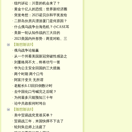
· 纽约诉讼：川普的机会来了？
· 黄金十亿人的恐慌：世界新经济圈
· 突发奇想：2025诺贝尔和平奖发给
· 二胆岛伙房兵漂游厦门是何原因？
· 什么俄乌战争台海危机？小CASE耳
· 美新一轮认知作战的三大目的
· 2023美国内外形势：两党对欧、三
【随想随说9】
· 俄乌战争论输赢
· 从一个州看美国新冠突破性感染之
· 刘董格局不大，终将功亏一篑
· 华为公主安全回国的三大措施
· 两个时期 两个口号
· 阿富汗变天 无所谓
· 老船长8-13回归倒数计时
· 去中国化口号喊完之后呢？
· 为何最多只能预知三十年
· 论中共政权何时垮台
【随想随说8】
· 美中贸易战究竟谁买单？
· 贸易战三年，米国快撑不下去了
· 轮到朱总师上法庭了