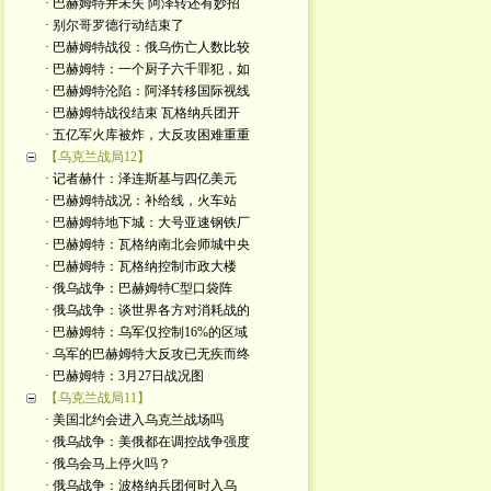
· 巴赫姆特并未失 阿泽转还有妙招
· 别尔哥罗德行动结束了
· 巴赫姆特战役：俄乌伤亡人数比较
· 巴赫姆特：一个厨子六千罪犯，如
· 巴赫姆特沦陷：阿泽转移国际视线
· 巴赫姆特战役结束 瓦格纳兵团开
· 五亿军火库被炸，大反攻困难重重
【乌克兰战局12】
· 记者赫什：泽连斯基与四亿美元
· 巴赫姆特战况：补给线，火车站
· 巴赫姆特地下城：大号亚速钢铁厂
· 巴赫姆特：瓦格纳南北会师城中央
· 巴赫姆特：瓦格纳控制市政大楼
· 俄乌战争：巴赫姆特C型口袋阵
· 俄乌战争：谈世界各方对消耗战的
· 巴赫姆特：乌军仅控制16%的区域
· 乌军的巴赫姆特大反攻已无疾而终
· 巴赫姆特：3月27日战况图
【乌克兰战局11】
· 美国北约会进入乌克兰战场吗
· 俄乌战争：美俄都在调控战争强度
· 俄乌会马上停火吗？
· 俄乌战争：波格纳兵团何时入乌