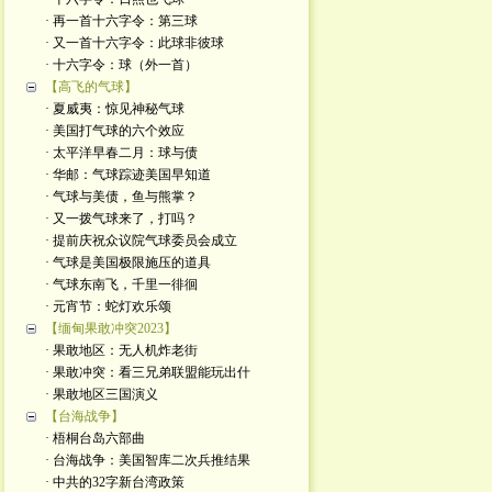
· 再一首十六字令：第三球
· 又一首十六字令：此球非彼球
· 十六字令：球（外一首）
【高飞的气球】
· 夏威夷：惊见神秘气球
· 美国打气球的六个效应
· 太平洋早春二月：球与债
· 华邮：气球踪迹美国早知道
· 气球与美债，鱼与熊掌？
· 又一拨气球来了，打吗？
· 提前庆祝众议院气球委员会成立
· 气球是美国极限施压的道具
· 气球东南飞，千里一徘徊
· 元宵节：蛇灯欢乐颂
【缅甸果敢冲突2023】
· 果敢地区：无人机炸老街
· 果敢冲突：看三兄弟联盟能玩出什
· 果敢地区三国演义
【台海战争】
· 梧桐台岛六部曲
· 台海战争：美国智库二次兵推结果
· 中共的32字新台湾政策