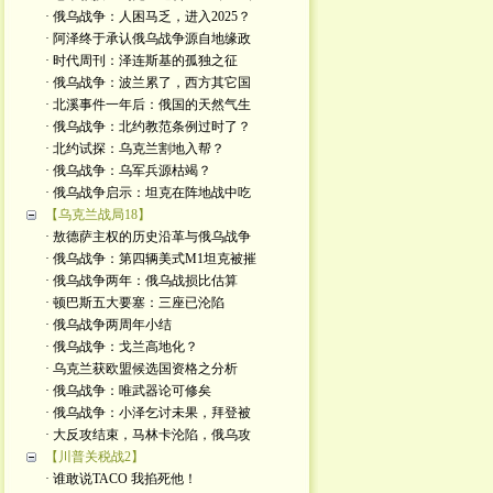
· 俄乌战争：人困马乏，进入2025？
· 阿泽终于承认俄乌战争源自地缘政
· 时代周刊：泽连斯基的孤独之征
· 俄乌战争：波兰累了，西方其它国
· 北溪事件一年后：俄国的天然气生
· 俄乌战争：北约教范条例过时了？
· 北约试探：乌克兰割地入帮？
· 俄乌战争：乌军兵源枯竭？
· 俄乌战争启示：坦克在阵地战中吃
【乌克兰战局18】
· 敖德萨主权的历史沿革与俄乌战争
· 俄乌战争：第四辆美式M1坦克被摧
· 俄乌战争两年：俄乌战损比估算
· 顿巴斯五大要塞：三座已沦陷
· 俄乌战争两周年小结
· 俄乌战争：戈兰高地化？
· 乌克兰获欧盟候选国资格之分析
· 俄乌战争：唯武器论可修矣
· 俄乌战争：小泽乞讨未果，拜登被
· 大反攻结束，马林卡沦陷，俄乌攻
【川普关税战2】
· 谁敢说TACO 我掐死他！