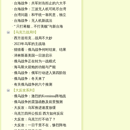
· 台海战争：共军封岛拒止的六大手
· 台海战争：三波无人机可耗尽台湾
· 台湾问题：和平统一靠民意，独立
· 台海战争：无人机新战法
· “ 只打蒋舰，不打美舰”与新台海
【乌克兰战局9】
· 西方送坦克，战局不大妙
· 2023年乌军的主战场
· 猜猜看：俄乌战争何时结束、结果
· 泽林斯基美国一日游启示
· 俄乌战争正在转为一战模式
· 海马斯火箭炮的功能与产能
· 俄乌战争：俄军行动进入第四阶段
· 俄乌战争：冬天来了
· 有关俄乌战争的六个推测
【大反攻系列】
· 俄乌战争：激烈的Kreminna阵地战
· 俄乌战争的震荡函数及前景预测
· 大反攻：乌军推进速度放缓
· 乌克兰四州公投后 西方如何反应
· 大反攻：乌克兰打不动了？
· 大反攻：一日千里不在，惨烈阵地