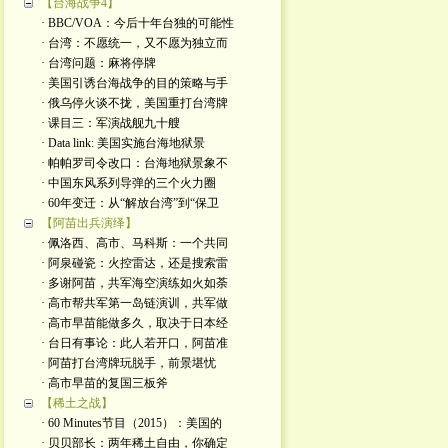
【台海战争4】
· BBC/VOA：今后十年台独的可能性
· 台湾：不愿统一，又不愿为独立而
· 台湾问题：麻将停牌
· 美国引诱台海战争的目的策略与手
· 俄乌停火谈不拢，美国重打台湾牌
· 课目三：军演战舰九十艘
· Data link: 美国实施台海地狱景
· 帕帕罗司令改口：台海地狱景象不
· 中国东风系列导弹的三个火力圈
· 60年变迁：从“解放台湾”到“保卫
【阿苗出兵演绎】
· 佩洛西、高市、马科斯：一个共同
· 阿泉碰瓷：火控雷达，还是搜索雷
· 多谢阿苗，共军海空演练如火如荼
· 高市帮共军第一岛链演训，共军做
· 高市早苗能做多久，取决于日本经
· 台日有事论：此人若开口，阿苗准
· 阿苗打台湾牌玩脱手，前景堪忧
· 高市早苗的复国三板斧
【稀土之战】
· 60 Minutes节目（2015）：美国的
· 贝贝部长：两年稀土自由，你确定