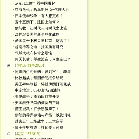
· 从APEC30年 看中国崛起
· 红海危机：哈马斯外溢+代理人行
· 日本侵华战争：有人想更名？
· 麦十五朗下，建国上如何？
· 放与收：江时代与习时代之比较
· 21世纪美国的新全球化战略
· 爱国者干下极音速匕首，厉害了！
· 越南待客之道：挂国旗有讲究
· 气球大叔布林肯之烦恼
· 仰天长啸：即生波音，何生空巴？
【美以伊战争2026】
· 阿川的伊朗烦恼：误判宫斗、骑虎
· 比较越战，预测伊朗战争结局
· 美国40年制裁：铸就伊朗打消耗战
· 中东漕运：054A护航四油轮
· 美伊战争：添酒回灯重开宴
· 美国战斧飞弹的储备与产能
· 懂王威武：打伊朗赢麻了！
· 伊朗的导弹存储与产能，以及消耗
· 过去五年三场战争：三大启示
· 懂王生财有道：打仗要人付费
【乌克兰战局19】