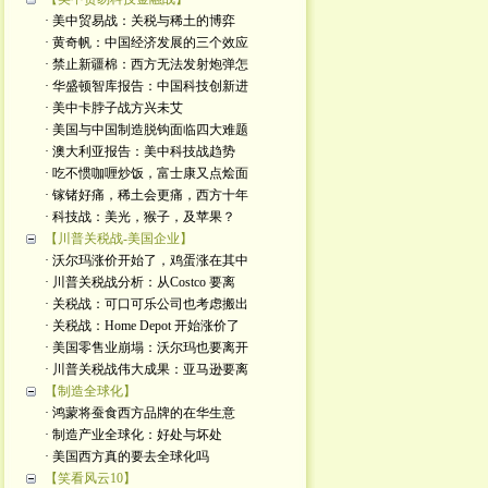
· 美中贸易战：关税与稀土的博弈
· 黄奇帆：中国经济发展的三个效应
· 禁止新疆棉：西方无法发射炮弹怎
· 华盛顿智库报告：中国科技创新进
· 美中卡脖子战方兴未艾
· 美国与中国制造脱钩面临四大难题
· 澳大利亚报告：美中科技战趋势
· 吃不惯咖喱炒饭，富士康又点烩面
· 镓锗好痛，稀土会更痛，西方十年
· 科技战：美光，猴子，及苹果？
【川普关税战-美国企业】
· 沃尔玛涨价开始了，鸡蛋涨在其中
· 川普关税战分析：从Costco 要离
· 关税战：可口可乐公司也考虑搬出
· 关税战：Home Depot 开始涨价了
· 美国零售业崩塌：沃尔玛也要离开
· 川普关税战伟大成果：亚马逊要离
【制造全球化】
· 鸿蒙将蚕食西方品牌的在华生意
· 制造产业全球化：好处与坏处
· 美国西方真的要去全球化吗
【笑看风云10】