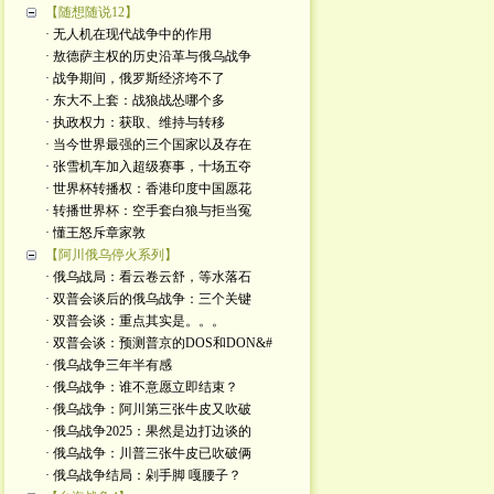
【随想随说12】
· 无人机在现代战争中的作用
· 敖德萨主权的历史沿革与俄乌战争
· 战争期间，俄罗斯经济垮不了
· 东大不上套：战狼战怂哪个多
· 执政权力：获取、维持与转移
· 当今世界最强的三个国家以及存在
· 张雪机车加入超级赛事，十场五夺
· 世界杯转播权：香港印度中国愿花
· 转播世界杯：空手套白狼与拒当冤
· 懂王怒斥章家敦
【阿川俄乌停火系列】
· 俄乌战局：看云卷云舒，等水落石
· 双普会谈后的俄乌战争：三个关键
· 双普会谈：重点其实是。。。
· 双普会谈：预测普京的DOS和DON&#
· 俄乌战争三年半有感
· 俄乌战争：谁不意愿立即结束？
· 俄乌战争：阿川第三张牛皮又吹破
· 俄乌战争2025：果然是边打边谈的
· 俄乌战争：川普三张牛皮已吹破俩
· 俄乌战争结局：剁手脚 嘎腰子？