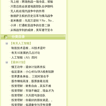
· 马上校：两场热战一场冷战，谁输
· 川普总统会派遣地面部队去伊朗吗
· 无人机在现代战争中的作用
· 敖德萨主权的历史沿革与俄乌战争
· 老米教授：乌克兰逆转？No，No，
· 小泽：打通欧亚战争的任督二脉
· 从韩战学到的戒律，美军遵守至今
分类目录
【有关人工智能】
· 制造技术是根，AI技术是叶
· 有关AI发展的几点讨论
· 人工智能（AI）四问
【退休计划】
· 懂王访华：退休计划再夯实
· 临近退休：小心401k/IRA税务陷阱
· 世界萧条来临， 三招对策在手
· 股市继续高涨，股票接着兑现
· 投资理财：财务自由，其实不难
· 投资理财：市场不确定，现金才为
· 投资理财：大兵团与游击队
· 投资理财：你最好的朋友就是。。
· 投资理财：低调奢华与浮夸浪费