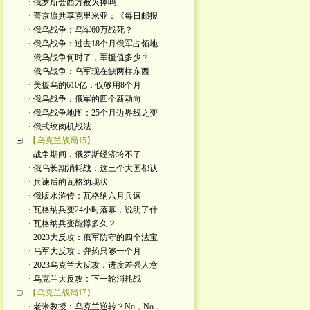
· 俄罗斯会西方被灭掉吗
· 普京愿共享克里米亚：《每日邮报
· 俄乌战争：乌军60万战死？
· 俄乌战争：过去18个月俄军占领地
· 俄乌战争何时了，军援值多少？
· 俄乌战争：乌军现在缺两样东西
· 美援乌的610亿：仅够用8个月
· 俄乌战争：俄军的四个新动向
· 俄乌战争地图：25个月边界线之变
· 俄式绞肉机战法
【乌克兰战局15】
· 战争期间，俄罗斯经济垮不了
· 俄乌长期消耗战：这三个大国都认
· 兵谏后的瓦格纳现状
· 俄版水浒传：瓦格纳六月兵谏
· 瓦格纳兵变24小时落幕，说明了什
· 瓦格纳兵变能撑多久？
· 2023大反攻：俄军防守的四个法宝
· 乌军大反攻：弹药只够一个月
· 2023乌克兰大反攻：进度差强人意
· 乌克兰大反攻：下一轮消耗战
【乌克兰战局17】
· 老米教授：乌克兰逆转？No，No，