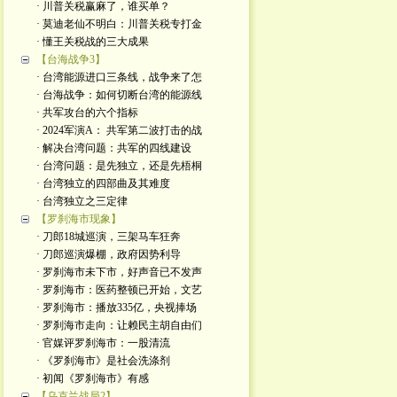
· 川普关税赢麻了，谁买单？
· 莫迪老仙不明白：川普关税专打金
· 懂王关税战的三大成果
【台海战争3】
· 台湾能源进口三条线，战争来了怎
· 台海战争：如何切断台湾的能源线
· 共军攻台的六个指标
· 2024军演A： 共军第二波打击的战
· 解决台湾问题：共军的四线建设
· 台湾问题：是先独立，还是先梧桐
· 台湾独立的四部曲及其难度
· 台湾独立之三定律
【罗刹海市现象】
· 刀郎18城巡演，三架马车狂奔
· 刀郎巡演爆棚，政府因势利导
· 罗刹海市未下市，好声音已不发声
· 罗刹海市：医药整顿已开始，文艺
· 罗刹海市：播放335亿，央视捧场
· 罗刹海市走向：让赖民主胡自由们
· 官媒评罗刹海市：一股清流
· 《罗刹海市》是社会洗涤剂
· 初闻《罗刹海市》有感
【乌克兰战局2】