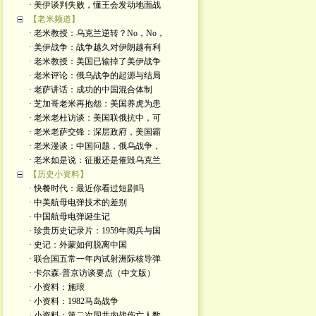
· 美伊谈判失败，懂王会发动地面战
【老米频道】
· 老米教授：乌克兰逆转？No，No，
· 美伊战争：战争越久对伊朗越有利
· 老米教授：美国已输掉了美伊战争
· 老米评论：俄乌战争的起源与结局
· 老萨讲话：成功的中国混合体制
· 芝加哥老米再抱怨：美国养虎为患
· 老米老杜访谈：美国联俄抗中，可
· 老米老萨交锋：深层政府，美国霸
· 老米漫谈：中国问题，俄乌战争，
· 老米如是说：征服还是催毁乌克兰
【历史小资料】
· 快餐时代：最近你看过短剧吗
· 中美航母电弹技术的差别
· 中国航母电弹诞生记
· 珍贵历史记录片：1959年阅兵与国
· 史记：外蒙如何脱离中国
· 联合国五常一年内试射洲际核导弹
· 卡尔森-普京访谈要点（中文版）
· 小资料：施琅
· 小资料：1982马岛战争
· 小资料：第二次国共内战伤亡人数