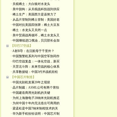
· 关税稀土：大白狼对水龙头
· 美中脱钩：从关税战科技战到供应
· 稀土生产：美国西方是该努力了
· 从晶片管制到稀土管制：美国好老
· 中国对抗美国四张牌：稀土大豆东
· 稀土：水龙头又关闭一点
· 美中贸易战再循环，稀土水龙头又
· 中国继续进口俄油，贝贝部长会加
【印巴57空战】
· A射B导：击沉航母于千里外？
· 中国预警机系列与中国空军协同作
· 印巴空战复盘：一体化空战，新买
· 天罡北斗阵：未来空战的核心体系
· 共享数据链：中国3代半战机轻松
【中国芯片制造】
· 中国光刻机发展20年之现状
· 晶片制裁：ASML公司有两个害怕
· 中国建造商用光刻机的关键
· 为何上海微电子28纳米光刻机推迟
· 为何中国十年内无法造出可商用的
· 梁孟松是中国7纳米制程技术的关
· 华为新手机恰恰说明：中国芯片制