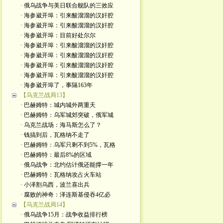
· 俄乌战争与美日联合舰队的三效应
· 海参崴开埠：引来酸溜溜的汉奸腔
· 海参崴开埠：引来酸溜溜的汉奸腔
· 海参崴开埠：目前好处尔尔
· 海参崴开埠：引来酸溜溜的汉奸腔
· 海参崴开埠：引来酸溜溜的汉奸腔
· 海参崴开埠：引来酸溜溜的汉奸腔
· 海参崴开埠：引来酸溜溜的汉奸腔
· 海参崴开埠了，事隔163年
【乌克兰战局13】
· 巴赫姆特：城内城外两重天
· 巴赫姆特：乌军城郊突破，俄军城
· 乌克兰战场：海马斯怎么了？
· 钱搞到后，瓦格纳不走了
· 巴赫姆特：乌军只剩不到5%，瓦格
· 巴赫姆特：最后8%的区域
· 俄乌战争：北约估计俄还能撑一年
· 巴赫姆特：瓦格纳攻占火车站
· 小泽割乌西，波兰喜出兵
· 腐败的神奇：泽连斯基侵吞4亿必
【乌克兰战局14】
· 俄乌战争15月：战争收益排行榜