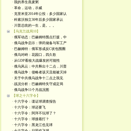
· 我的养生燕麦粥
· 革命，运动，示威
· 克里米亚2014年公投：多少国家认
· 科索沃独立30年后多少国家承认
· 川普总统的一生，是。。。
【乌克兰战局10】
· 俄军动态：巴赫姆特围点打援，中
· 俄乌战争启示：弹药储备与军工产
· 巴赫姆特：俄军形成反C状包围圈
· 俄乌对峙：花园口，四久歌
· 从GDP看核大战爆发的可能性
· 俄乌风云：中共释出十二点，川普
· 俄乌战争：侵略者该灭且能被灭掉
· 关于中共俄乌战争十二点之我见
· 战况分析：巴赫姆特失守成定局
· 俄乌战争11个月战况图
【球之十六字令】
· 十六字令：谍证球调查报告
· 十六字令：球还要飞
· 十六字令：阿拜不玩球了？
· 十六字令：球接着打？
· 十六字令：黑龙江也见球
· 十六字令：日照也飞球