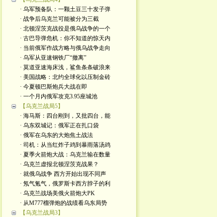
· 乌军预备队：一颗土豆三十发子弹
· 战争后乌克兰可能被分为三截
· 北顿涅茨克战役是俄乌战争的一个
· 古巴导弹危机：你不知道的惊天内
· 当前俄军作战方略与俄乌战争走向
· 乌军从亚速钢铁厂“撤离”
· 莫道亚速海床浅，鲨鱼条条破浪来
· 美国战略：北约全球化以压制金砖
· 今夏顿巴斯炮兵大战在即
· 一个月内俄军攻克3.95座城池
【乌克兰战局5】
· 海马斯：四台刚到，又批四台，能
· 乌东双城记：俄军正在扎口袋
· 俄军在乌东的大炮焦土战法
· 司机：从当红炸子鸡到暴雨落汤鸡
· 夏季火箭炮大战：乌克兰输在数量
· 乌克兰虚报北顿涅茨克战果？
· 就俄乌战争 西方开始出现不同声
· 氖气氪气，俄罗斯卡西方脖子的利
· 乌克兰战场美俄火箭炮大PK
· 从M777榴弹炮的战绩看乌东局势
【乌克兰战局3】