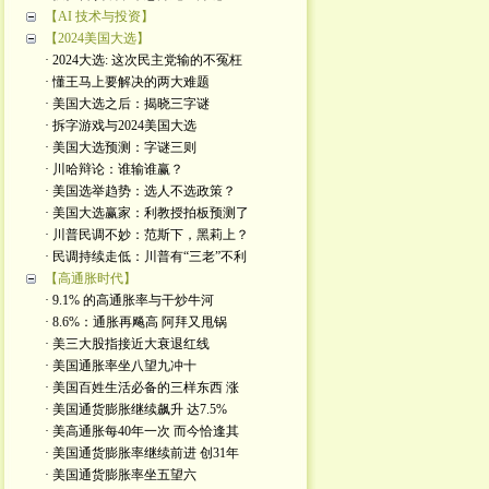
【AI 技术与投资】
【2024美国大选】
· 2024大选: 这次民主党输的不冤枉
· 懂王马上要解决的两大难题
· 美国大选之后：揭晓三字谜
· 拆字游戏与2024美国大选
· 美国大选预测：字谜三则
· 川哈辩论：谁输谁赢？
· 美国选举趋势：选人不选政策？
· 美国大选赢家：利教授拍板预测了
· 川普民调不妙：范斯下，黑莉上？
· 民调持续走低：川普有“三老”不利
【高通胀时代】
· 9.1% 的高通胀率与干炒牛河
· 8.6%：通胀再飚高 阿拜又甩锅
· 美三大股指接近大衰退红线
· 美国通胀率坐八望九冲十
· 美国百姓生活必备的三样东西 涨
· 美国通货膨胀继续飙升 达7.5%
· 美高通胀每40年一次 而今恰逢其
· 美国通货膨胀率继续前进 创31年
· 美国通货膨胀率坐五望六