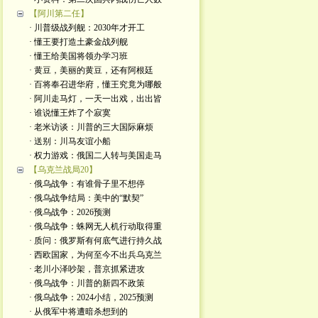
【阿川第二任】
· 川普级战列舰：2030年才开工
· 懂王要打造土豪金战列舰
· 懂王给美国将领办学习班
· 黄豆，美丽的黄豆，还有阿根廷
· 百将奉召进华府，懂王究竟为哪般
· 阿川走马灯，一天一出戏，出出皆
· 谁说懂王炸了个寂寞
· 老米访谈：川普的三大国际麻烦
· 送别：川马友谊小船
· 权力游戏：俄国二人转与美国走马
【乌克兰战局20】
· 俄乌战争：有谁骨子里不想停
· 俄乌战争结局：美中的“默契”
· 俄乌战争：2026预测
· 俄乌战争：蛛网无人机行动取得重
· 质问：俄罗斯有何底气进行持久战
· 西欧国家，为何至今不出兵乌克兰
· 老川小泽吵架，普京抓紧进攻
· 俄乌战争：川普的新四不政策
· 俄乌战争：2024小结，2025预测
· 从俄军中将遭暗杀想到的