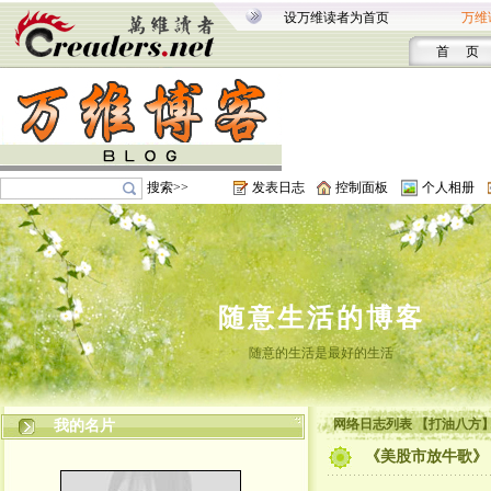
设万维读者为首页
万维
首 页
搜索>>
发表日志
控制面板
个人相册
随意生活的博客
随意的生活是最好的生活
网络日志列表 【打油八方
我的名片
《美股市放牛歌》