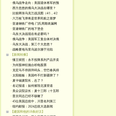
· 俄乌战争走向：美国退休将军的预
· 西方忽悠的俄乌大决战在哪里？
· 比较两张乌克兰战况图（4/1，4/2
· 六万枚飞弹将是世界民航之噩梦
· 亚速钢铁厂停电·门氏周期表漏网
· 亚速钢铁厂的地下堡垒
· 乌东大决战现在有必要吗？
· 俄乌战争：美国军工复合体对决俄
· 乌东大决战，第三个大忽悠？
· 战略要地马里乌波尔濒于沦陷
【新闻转播】
· 懂王狱照：永不投降系列产品开卖
· 为何股神狂抛台积电股票
· 克宏马不停蹄拜码头，空巴春风得
· 太阳能板：美国咋不打新疆牌了？
· 麦卡锡麦院长，怂了？
· 名记报道：如何摧毁北溪管道
· 美众议院议长：麦十三郎（十五郎
· 普京同志已经不咳嗽了
· 45位美国总统中，川普名列第三
· 纽约邮报：2024总统大选新闻
【建国和他的18条好汉】