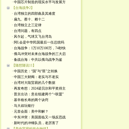
· 中国芯片制造的现实水平与发展方
【台海战争2】
· 台湾独立的四部曲及其难度
· 扁九、蔡十、赖十二
· 台湾独立之三定律
· 台湾问题，有四点
· 风乍起，气球又飞台湾岛
· 阿L会是中华民国最后一任总统吗
· 台海战争：1万10万100万，74秒快
· 俄乌冲突对未来台海战争的三大启
· 备战台海：中共以俄乌战争为鉴
【随想随说11】
· 中国历史：“国”与“匪”之转换
· 中国三大财阀：老实与不老实
· 台湾对大陆贸易的几个数据
· 再发奇想：2024诺贝尔和平奖得主
· 普京出访：意在组建两个“+联盟”
· 基辛格长寿的两个诀窍
· 马大叔玩银行
· 元首会面：美中和解？
· 中东冲突：美国面临又一场反恐战
· 新时代的冲锋队员，老厉害了
【美中贸易科技金融战】