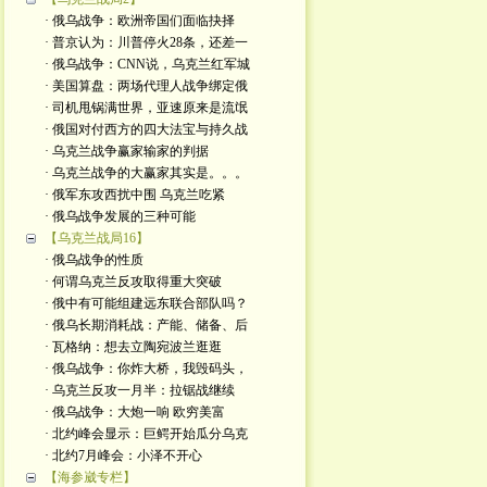
· 俄乌战争：欧洲帝国们面临抉择
· 普京认为：川普停火28条，还差一
· 俄乌战争：CNN说，乌克兰红军城
· 美国算盘：两场代理人战争绑定俄
· 司机甩锅满世界，亚速原来是流氓
· 俄国对付西方的四大法宝与持久战
· 乌克兰战争赢家输家的判据
· 乌克兰战争的大赢家其实是。。。
· 俄军东攻西扰中围 乌克兰吃紧
· 俄乌战争发展的三种可能
【乌克兰战局16】
· 俄乌战争的性质
· 何谓乌克兰反攻取得重大突破
· 俄中有可能组建远东联合部队吗？
· 俄乌长期消耗战：产能、储备、后
· 瓦格纳：想去立陶宛波兰逛逛
· 俄乌战争：你炸大桥，我毁码头，
· 乌克兰反攻一月半：拉锯战继续
· 俄乌战争：大炮一响 欧穷美富
· 北约峰会显示：巨鳄开始瓜分乌克
· 北约7月峰会：小泽不开心
【海参崴专栏】