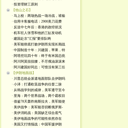
· 投资理财三原则
【他山之石】
· 马上校：两场热战一场冷战，谁输
· 信用卡客服电话：2900美刀花费
· 反送中七年后：香港的政经状况
· 机车狂人张雪和他的三缸发动机
· 建国赴京“汇报”要排队哟
· 美军能彻底打败伊朗而实现长期战
· 中国制造十年：川建国，苹果，特
· 阿塔挖坑四十年：终于有米国总统
· 阿川阿莫扭扭腰，不尽俄油滚滚来
· 阿川建国好同志：可惜没有第三任
【伊朗地面战】
· 川普总统会派遣地面部队去伊朗吗
· 小泽：打通欧亚战争的任督二脉
· 从韩战学到的戒律，美军遵守至今
· 里海：两个世界战场，两个霸权目
· 借鉴78天轰炸南斯拉夫，美军能使
· 美伊战争：美军能否切断俄罗斯-
· 美伊消耗战：美国缺乏综合底气
· 美伊地面战争的可能性依然存在
· 美国又打情报战：中国军援伊朗