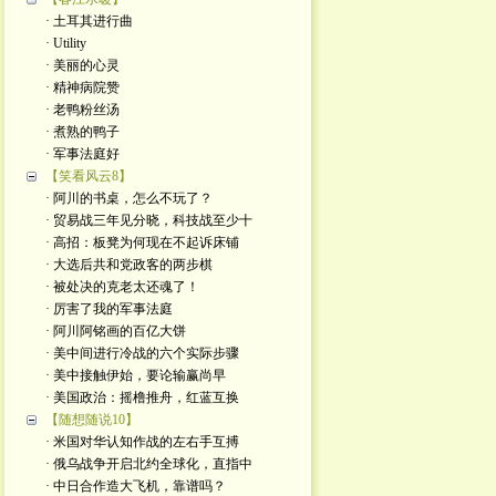
· 土耳其进行曲
· Utility
· 美丽的心灵
· 精神病院赞
· 老鸭粉丝汤
· 煮熟的鸭子
· 军事法庭好
【笑看风云8】
· 阿川的书桌，怎么不玩了？
· 贸易战三年见分晓，科技战至少十
· 高招：板凳为何现在不起诉床铺
· 大选后共和党政客的两步棋
· 被处决的克老太还魂了！
· 厉害了我的军事法庭
· 阿川阿铭画的百亿大饼
· 美中间进行冷战的六个实际步骤
· 美中接触伊始，要论输赢尚早
· 美国政治：摇橹推舟，红蓝互换
【随想随说10】
· 米国对华认知作战的左右手互搏
· 俄乌战争开启北约全球化，直指中
· 中日合作造大飞机，靠谱吗？