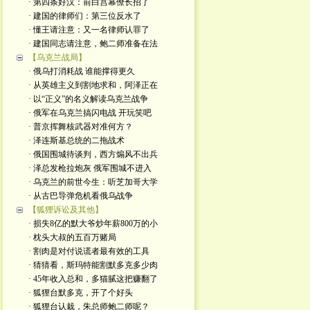
· 第四条好汉：前白宫幕僚长招了
· 建国的律师们：第三位反水了
· 懂王请注意：又一名律师认罪了
· 建国同志请注意，鲍二师准备在法
【乌克兰战局】
· 俄乌打消耗战 谁能撑得更久
· 从英雄主义到割地求和，阿泽正在
· 以“正义”的名义解读乌克兰战争
· 俄军在乌克兰搞闪电战 开玩笑吧
· 普京挥舞核武器对准何方？
· 泽连斯基总统的二拖战术
· 俄国围城待谈判，西方煽风不出兵
· 泽总发枪拉炮灰 俄军围城不进入
· 乌克兰的前世今生：听芝加哥大学
· 从古巴导弹危机看俄乌战争
【狐狸诉讼及其他】
· 损失8亿的默大爷炒年薪800万的小
· 枕头大叔的五百万赌局
· 割肉是对付说谎者最有效的工具
· 猜猜看，斯玛特能割默多克多少肉
· 45年收入总和，多猫腻这把赚翻了
· 狐狸台默多克，开了个好头
· 狐狸台认栽，朱总师鲍二师呢？