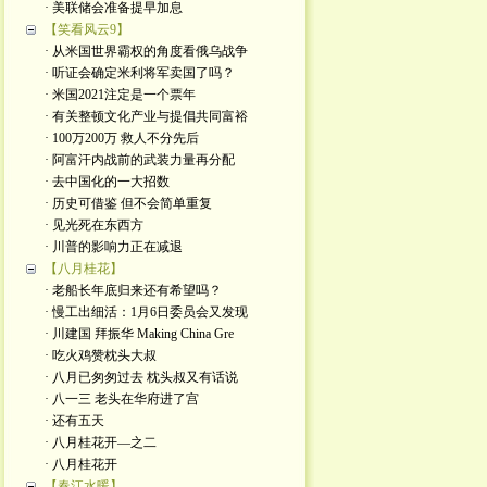
· 美联储会准备提早加息
【笑看风云9】
· 从米国世界霸权的角度看俄乌战争
· 听证会确定米利将军卖国了吗？
· 米国2021注定是一个票年
· 有关整顿文化产业与提倡共同富裕
· 100万200万 救人不分先后
· 阿富汗内战前的武装力量再分配
· 去中国化的一大招数
· 历史可借鉴 但不会简单重复
· 见光死在东西方
· 川普的影响力正在减退
【八月桂花】
· 老船长年底归来还有希望吗？
· 慢工出细活：1月6日委员会又发现
· 川建国 拜振华 Making China Gre
· 吃火鸡赞枕头大叔
· 八月已匆匆过去 枕头叔又有话说
· 八一三 老头在华府进了宫
· 还有五天
· 八月桂花开—之二
· 八月桂花开
【春江水暖】