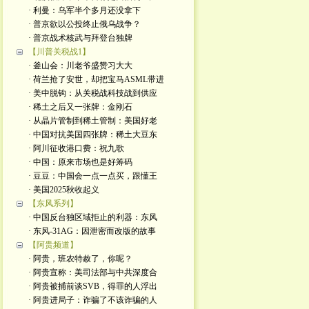
· 利曼：乌军半个多月还没拿下
· 普京欲以公投终止俄乌战争？
· 普京战术核武与拜登台独牌
【川普关税战1】
· 釜山会：川老爷盛赞习大大
· 荷兰抢了安世，却把宝马ASML带进
· 美中脱钩：从关税战科技战到供应
· 稀土之后又一张牌：金刚石
· 从晶片管制到稀土管制：美国好老
· 中国对抗美国四张牌：稀土大豆东
· 阿川征收港口费：祝九歌
· 中国：原来市场也是好筹码
· 豆豆：中国会一点一点买，跟懂王
· 美国2025秋收起义
【东风系列】
· 中国反台独区域拒止的利器：东风
· 东风-31AG：因泄密而改版的故事
【阿贵频道】
· 阿贵，班农特赦了，你呢？
· 阿贵宣称：美司法部与中共深度合
· 阿贵被捕前谈SVB，得罪的人浮出
· 阿贵进局子：诈骗了不该诈骗的人