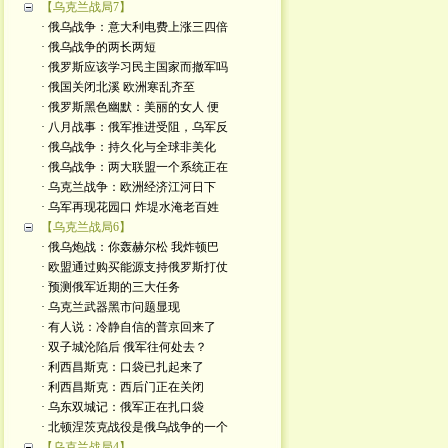
【乌克兰战局7】
· 俄乌战争：意大利电费上涨三四倍
· 俄乌战争的两长两短
· 俄罗斯应该学习民主国家而撤军吗
· 俄国关闭北溪 欧洲寒乱齐至
· 俄罗斯黑色幽默：美丽的女人 便
· 八月战事：俄军推进受阻，乌军反
· 俄乌战争：持久化与全球非美化
· 俄乌战争：两大联盟一个系统正在
· 乌克兰战争：欧洲经济江河日下
· 乌军再现花园口 炸堤水淹老百姓
【乌克兰战局6】
· 俄乌炮战：你轰赫尔松 我炸顿巴
· 欧盟通过购买能源支持俄罗斯打仗
· 预测俄军近期的三大任务
· 乌克兰武器黑市问题显现
· 有人说：冷静自信的普京回来了
· 双子城沦陷后 俄军往何处去？
· 利西昌斯克：口袋已扎起来了
· 利西昌斯克：西后门正在关闭
· 乌东双城记：俄军正在扎口袋
· 北顿涅茨克战役是俄乌战争的一个
【乌克兰战局4】