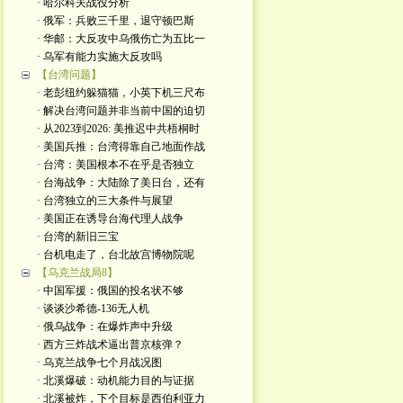
· 哈尔科夫战役分析
· 俄军：兵败三千里，退守顿巴斯
· 华邮：大反攻中乌俄伤亡为五比一
· 乌军有能力实施大反攻吗
【台湾问题】
· 老彭纽约躲猫猫，小英下机三尺布
· 解决台湾问题并非当前中国的迫切
· 从2023到2026: 美推迟中共梧桐时
· 美国兵推：台湾得靠自己地面作战
· 台湾：美国根本不在乎是否独立
· 台海战争：大陆除了美日台，还有
· 台湾独立的三大条件与展望
· 美国正在诱导台海代理人战争
· 台湾的新旧三宝
· 台机电走了，台北故宫博物院呢
【乌克兰战局8】
· 中国军援：俄国的投名状不够
· 谈谈沙希德-136无人机
· 俄乌战争：在爆炸声中升级
· 西方三炸战术逼出普京核弹？
· 乌克兰战争七个月战况图
· 北溪爆破：动机能力目的与证据
· 北溪被炸，下个目标是西伯利亚力