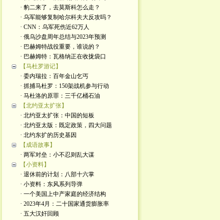
· 豹二来了，去莫斯科怎么走？
· 乌军能够复制哈尔科夫大反攻吗？
· CNN：乌军死伤近62万人
· 俄乌沙盘周年总结与2023年预测
· 巴赫姆特战役重要，谁说的？
· 巴赫姆特：瓦格纳正在收拢袋口
【马杜罗游记】
· 委内瑞拉：百年金山乞丐
· 抓捕马杜罗：150架战机参与行动
· 马杜洛的原罪：三千亿桶石油
【北约亚太扩张】
· 北约亚太扩张：中国的短板
· 北约亚太版：既定政策，四大问题
· 北约东扩的历史基因
【成语故事】
· 两军对垒：小不忍则乱大谋
【小资料】
· 退休前的计划：八部十六掌
· 小资料：东风系列导弹
· 一个美国上中产家庭的经济结构
· 2023年4月：二十国家通货膨胀率
· 五大汉奸回顾