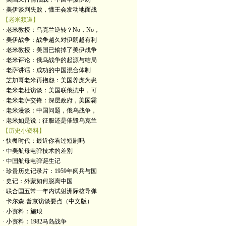
· 美伊谈判失败，懂王会发动地面战
【老米频道】
· 老米教授：乌克兰逆转？No，No，
· 美伊战争：战争越久对伊朗越有利
· 老米教授：美国已输掉了美伊战争
· 老米评论：俄乌战争的起源与结局
· 老萨讲话：成功的中国混合体制
· 芝加哥老米再抱怨：美国养虎为患
· 老米老杜访谈：美国联俄抗中，可
· 老米老萨交锋：深层政府，美国霸
· 老米漫谈：中国问题，俄乌战争，
· 老米如是说：征服还是催毁乌克兰
【历史小资料】
· 快餐时代：最近你看过短剧吗
· 中美航母电弹技术的差别
· 中国航母电弹诞生记
· 珍贵历史记录片：1959年阅兵与国
· 史记：外蒙如何脱离中国
· 联合国五常一年内试射洲际核导弹
· 卡尔森-普京访谈要点（中文版）
· 小资料：施琅
· 小资料：1982马岛战争