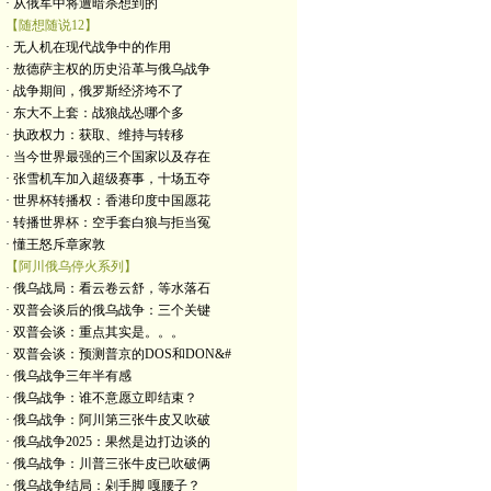
· 从俄军中将遭暗杀想到的
【随想随说12】
· 无人机在现代战争中的作用
· 敖德萨主权的历史沿革与俄乌战争
· 战争期间，俄罗斯经济垮不了
· 东大不上套：战狼战怂哪个多
· 执政权力：获取、维持与转移
· 当今世界最强的三个国家以及存在
· 张雪机车加入超级赛事，十场五夺
· 世界杯转播权：香港印度中国愿花
· 转播世界杯：空手套白狼与拒当冤
· 懂王怒斥章家敦
【阿川俄乌停火系列】
· 俄乌战局：看云卷云舒，等水落石
· 双普会谈后的俄乌战争：三个关键
· 双普会谈：重点其实是。。。
· 双普会谈：预测普京的DOS和DON&#
· 俄乌战争三年半有感
· 俄乌战争：谁不意愿立即结束？
· 俄乌战争：阿川第三张牛皮又吹破
· 俄乌战争2025：果然是边打边谈的
· 俄乌战争：川普三张牛皮已吹破俩
· 俄乌战争结局：剁手脚 嘎腰子？