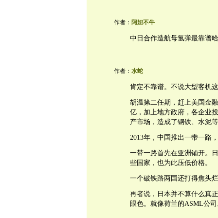
作者：
阿妞不牛
中日合作造航母氢弹最靠谱
作者：
水蛇
肯定不靠谱。不说大型客机
胡温第二任期，赶上美国金
亿，加上地方政府，各企业
产市场，造成了钢铁、水泥
2013年，中国推出一带一
一带一路首先在亚洲铺开。
些国家，也为此压低价格。
一个破铁路两国还打得焦头
再者说，日本并不算什么真
眼色。就像荷兰的ASML公司