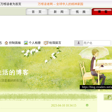
设万维读者为首页
万维读者网 -- 全球华人的精神家园
首 页
新 闻
视 频
博 客
志
控制面板
个人相册
给我留言
生活的博客
生活是最好的生活
https://blog.creaders.net/
2023-04-10 10:34:15