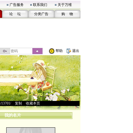
广告服务
联系我们
关于万维
论 坛
分类广告
购 物
帮助
退出
u/13701/
>
复制
>
收藏本页
我的名片