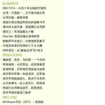
【台海战争4】
· BBC/VOA：今后十年台独的可能性
· 台湾：不愿统一，又不愿为独立而
· 台湾问题：麻将停牌
· 美国引诱台海战争的目的策略与手
· 俄乌停火谈不拢，美国重打台湾牌
· 课目三：军演战舰九十艘
· Data link: 美国实施台海地狱景
· 帕帕罗司令改口：台海地狱景象不
· 中国东风系列导弹的三个火力圈
· 60年变迁：从“解放台湾”到“保卫
【阿苗出兵演绎】
· 佩洛西、高市、马科斯：一个共同
· 阿泉碰瓷：火控雷达，还是搜索雷
· 多谢阿苗，共军海空演练如火如荼
· 高市帮共军第一岛链演训，共军做
· 高市早苗能做多久，取决于日本经
· 台日有事论：此人若开口，阿苗准
· 阿苗打台湾牌玩脱手，前景堪忧
· 高市早苗的复国三板斧
【稀土之战】
· 60 Minutes节目（2015）：美国的