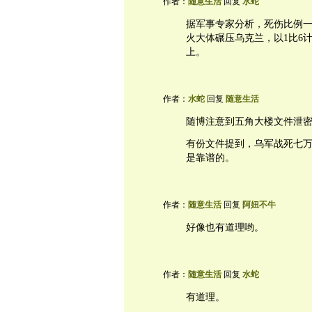
作者：
随意生活
回复
水蛇
据军事专家分析，死伤比例一
火大体碾压乌克兰，以1比6
上。
作者：
水蛇
回复
随意生活
随博注意到五角大楼文件泄
有份文件提到，乌军战死七万
是靠谱的。
作者：
随意生活
回复
阿妞不牛
好像也有道理哟。
作者：
随意生活
回复
水蛇
有道理。