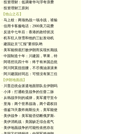
· 投资理财：低调奢华与浮夸浪费
· 投资理财三原则
【他山之石】
· 马上校：两场热战一场冷战，谁输
· 信用卡客服电话：2900美刀花费
· 反送中七年后：香港的政经状况
· 机车狂人张雪和他的三缸发动机
· 建国赴京“汇报”要排队哟
· 美军能彻底打败伊朗而实现长期战
· 中国制造十年：川建国，苹果，特
· 阿塔挖坑四十年：终于有米国总统
· 阿川阿莫扭扭腰，不尽俄油滚滚来
· 阿川建国好同志：可惜没有第三任
【伊朗地面战】
· 川普总统会派遣地面部队去伊朗吗
· 小泽：打通欧亚战争的任督二脉
· 从韩战学到的戒律，美军遵守至今
· 里海：两个世界战场，两个霸权目
· 借鉴78天轰炸南斯拉夫，美军能使
· 美伊战争：美军能否切断俄罗斯-
· 美伊消耗战：美国缺乏综合底气
· 美伊地面战争的可能性依然存在
· 美国又打情报战：中国军援伊朗