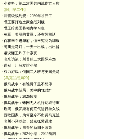
· 小资料：第二次国共内战伤亡人数
【阿川第二任】
· 川普级战列舰：2030年才开工
· 懂王要打造土豪金战列舰
· 懂王给美国将领办学习班
· 黄豆，美丽的黄豆，还有阿根廷
· 百将奉召进华府，懂王究竟为哪般
· 阿川走马灯，一天一出戏，出出皆
· 谁说懂王炸了个寂寞
· 老米访谈：川普的三大国际麻烦
· 送别：川马友谊小船
· 权力游戏：俄国二人转与美国走马
【乌克兰战局20】
· 俄乌战争：有谁骨子里不想停
· 俄乌战争结局：美中的“默契”
· 俄乌战争：2026预测
· 俄乌战争：蛛网无人机行动取得重
· 质问：俄罗斯有何底气进行持久战
· 西欧国家，为何至今不出兵乌克兰
· 老川小泽吵架，普京抓紧进攻
· 俄乌战争：川普的新四不政策
· 俄乌战争：2024小结，2025预测