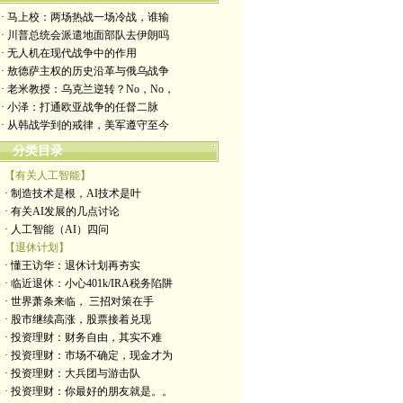
· 马上校：两场热战一场冷战，谁输
· 川普总统会派遣地面部队去伊朗吗
· 无人机在现代战争中的作用
· 敖德萨主权的历史沿革与俄乌战争
· 老米教授：乌克兰逆转？No，No，
· 小泽：打通欧亚战争的任督二脉
· 从韩战学到的戒律，美军遵守至今
分类目录
【有关人工智能】
· 制造技术是根，AI技术是叶
· 有关AI发展的几点讨论
· 人工智能（AI）四问
【退休计划】
· 懂王访华：退休计划再夯实
· 临近退休：小心401k/IRA税务陷阱
· 世界萧条来临， 三招对策在手
· 股市继续高涨，股票接着兑现
· 投资理财：财务自由，其实不难
· 投资理财：市场不确定，现金才为
· 投资理财：大兵团与游击队
· 投资理财：你最好的朋友就是。。