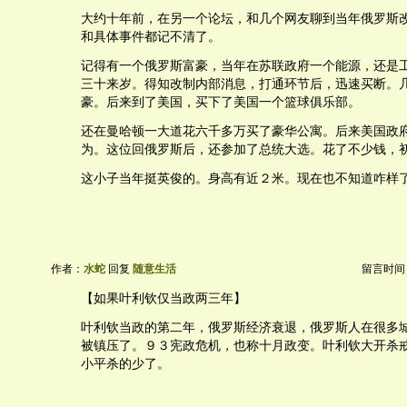
大约十年前，在另一个论坛，和几个网友聊到当年俄罗斯
和具体事件都记不清了。
记得有一个俄罗斯富豪，当年在苏联政府一个能源，还是
三十来岁。得知改制内部消息，打通环节后，迅速买断。
豪。后来到了美国，买下了美国一个篮球俱乐部。
还在曼哈顿一大道花六千多万买了豪华公寓。后来美国政
为。这位回俄罗斯后，还参加了总统大选。花了不少钱，
这小子当年挺英俊的。身高有近２米。现在也不知道咋样
作者：
水蛇
回复
随意生活
留言时间：20
【如果叶利钦仅当政两三年】
叶利钦当政的第二年，俄罗斯经济衰退，俄罗斯人在很多
被镇压了。９３宪政危机，也称十月政变。叶利钦大开杀
小平杀的少了。