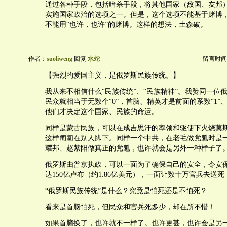
通过各种手段，包括暗杀手段，将其他国家（敌国、友邦
实施国家政治的选项之一。但是，这个选项不能基于赌博
不能用“也许，也许”的赌博。这样的想法，土森破。
作者：
suoliweng
回复
水蛇
留言时间：20
【强烈的爱国主义，是俄罗斯民族传统。】
我从来不相信什么“民族传统”、“民族精神”。我赞同一位
民众就相当于无数个“0”，首脑、精英才是前面的系数“1”、“2”
他们才决定这个国家、民族的命运。
同样是蒙古民族，可以在成吉思汗的率领和驱使下火烧莫
这样匍匐在别人脚下。同样一个中共，在老毛做党魁时是
耀邦、赵紫阳做真正的党魁，也许就会是另外一种样子了
俄罗斯由普京执政，可以一面为了确保自己的安全，令安
达150亿卢布（约1.86亿美元），一面让数十万官兵去送
“俄罗斯民族传统”是什么？究竟是怕死还是不怕死？
看来是首脑怕死，但民众和官兵死多少，却在所不惜！
如果首脑换了，也许就不一样了。也许更甚，也许会是另