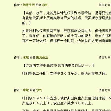
作者：
随意生活
回复
水蛇
留言时间：20
【当然，改革，尤其是从计划经济到市场经济，是需要过
有化给俄罗斯上层确实带来巨大的机遇。俄罗斯政府腐败
的。】
如果叶利钦仅当政两三年，经济糟糕说得过去。但他当政
了。很显然，他有破的胆略，却没有力的能力。也许在那
都不一定能做好。但那样一个时期，恰恰是西方美国喜闻
作者：
水蛇
回复
随意生活
留言时间：20
【普京的支持率高居70-85%的重要原因之一。】
叶利钦第二任期，支持率３０％多点。据说还存在造假。
作者：
水蛇
回复
水蛇
留言时间：20
叶利钦１９９１年当选，俄罗斯国内生产总值比解体前下
产减少６４以上％，农业生产减少６０％以上。