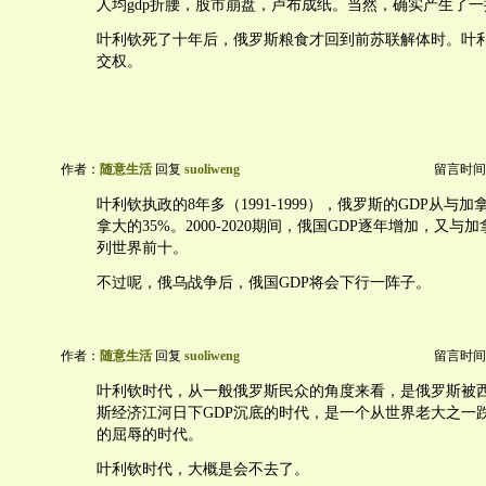
人均gdp折腰，股市崩盘，卢布成纸。当然，确实产生了
叶利钦死了十年后，俄罗斯粮食才回到前苏联解体时。叶
交权。
作者：
随意生活
回复
suoliweng
留言时间：20
叶利钦执政的8年多（1991-1999），俄罗斯的GDP从与
拿大的35%。2000-2020期间，俄国GDP逐年增加，又
列世界前十。
不过呢，俄乌战争后，俄国GDP将会下行一阵子。
作者：
随意生活
回复
suoliweng
留言时间：20
叶利钦时代，从一般俄罗斯民众的角度来看，是俄罗斯被
斯经济江河日下GDP沉底的时代，是一个从世界老大之一
的屈辱的时代。
叶利钦时代，大概是会不去了。