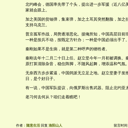
北约峰会，德国率先带了个头，提出进一步军援（近八亿
家就会跟上。
加之美国的贫铀弹，集束弹，加之土耳其突然翻脸，加之
支持乌克兰。
普京孤军作战，局势逐渐恶化。据俺所知，中国高层目前
一种是按兵不动，按既定方针办；一种是中国必须出手了
秦刚如果不是生病，就是第二种呼声的牺牲者。
秦刚去年十二月二十日上任。赵立坚今年一月初被调换。
原打算清除杂音，稳住阵脚，不随风起舞，增添温和气氛
无奈西方步步紧逼，中国鸽派无立足之地。赵立坚妻子发
日，是个好日子。
有一说，中国军队提议，向俄罗斯出售武器。阻止北约亚
老习何去何从？咱们走着瞧吧！
作者：
随意生活
回复
渔阳山人
留言时间：20