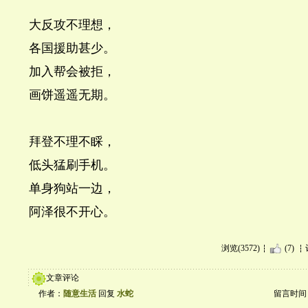
大反攻不理想，
各国援助甚少。
加入帮会被拒，
画饼遥遥无期。
拜登不理不睬，
低头猛刷手机。
单身狗站一边，
阿泽很不开心。
浏览(3572)
(7)
文章评论
作者：
随意生活
回复
水蛇
留言时间：20