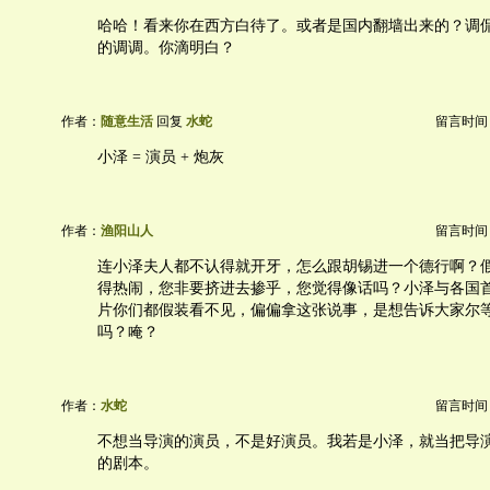
哈哈！看来你在西方白待了。或者是国内翻墙出来的？调
的调调。你滴明白？
作者：
随意生活
回复
水蛇
留言时间：20
小泽 = 演员 + 炮灰
作者：
渔阳山人
留言时间：20
连小泽夫人都不认得就开牙，怎么跟胡锡进一个德行啊？
得热闹，您非要挤进去掺乎，您觉得像话吗？小泽与各国
片你们都假装看不见，偏偏拿这张说事，是想告诉大家尔
吗？唵？
作者：
水蛇
留言时间：20
不想当导演的演员，不是好演员。我若是小泽，就当把导
的剧本。