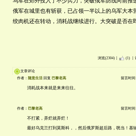
乌军在郊外投入了不少兵力，突破俄军防线向前推
俄军在城里也有斩获，已占领一半以上的乌军大本
绞肉机还在转动，消耗战继续进行。大突破是否在
浏览(2304)
(1)
文章评论
作者：
随意生活
回复
巴黎老高
留言时间：20
消耗战本来就是来来往往。
作者：
巴黎老高
留言时间：20
不打紧，弄烂就弄烂！
最好乌克兰打到莫斯科，，然后俄罗斯超后路，咣当！基