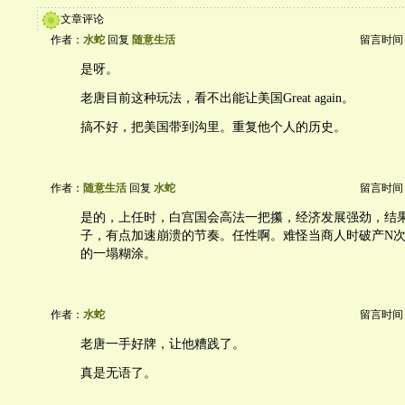
文章评论
作者：
水蛇
回复
随意生活
留言时间：20
是呀。
老唐目前这种玩法，看不出能让美国Great again。
搞不好，把美国带到沟里。重复他个人的历史。
作者：
随意生活
回复
水蛇
留言时间：20
是的，上任时，白宫国会高法一把攥，经济发展强劲，结
子，有点加速崩溃的节奏。任性啊。难怪当商人时破产N
的一塌糊涂。
作者：
水蛇
留言时间：20
老唐一手好牌，让他糟践了。
真是无语了。