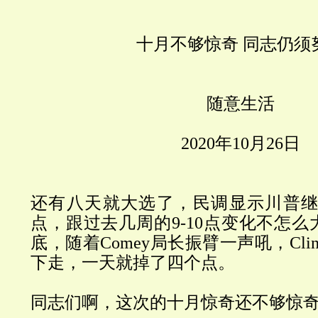
十月不够惊奇
同志仍须
随意生活
2020
年
10
月
26
日
还有八天就大选了，民调显示川普继续
点，跟过去几周的9-10点变化不怎
底，随着
Comey
局长振臂一声吼，
Cli
下走，一天就掉了四个点。
同志们啊，这次的十月惊奇还不够惊