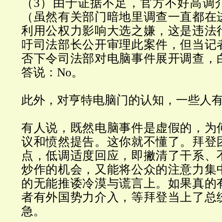
（
3
）由于证据不足，官方不好高调
（虽然有关部门暗地里调查一直都在
利用公权力影响大选之嫌，这是违法
吁司法部长公开审理此案件，但当记
否下令司法部对电脑事件展开调查，
答说：
No
。
此外，对亨特电脑门的认知，一些人
有人说，既然电脑事件是虚假的，为
议和愤然提告。这你就不懂了。拜登
点，低调适度回应，即撇清了干系、
炒作的机会，又能将公众的注意力集
的无能推诿冷漠与谎言上。如果真的
者有外国势力介入，等拜登当上了总
急。