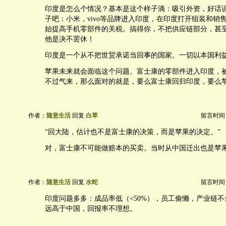
印度是怎么个情况？基本是这个样子滴：吸引外资，好话
子吧：小米，vivo等品牌进入印度，在印度打开组装和销
始提高手机零部件的关税。搞得你，不把供应链部分，甚
他是决不罢休！
印度是一个从不把世贸承诺当回事的国家。一切以本国利
苹果未来就会面临这个问题。富士康的零部件进入印度，
不过气来，那么面对的就是，要么富士康回归印度，要么
作者：
随意生活
回复
白草
留言时间：20
“回大陆，估计也不是富士康的决策，而是苹果的决定。”
对，富士康不可能做赔本的买卖。当时从中国迁出也是苹
作者：
随意生活
回复
水蛇
留言时间：20
印度问题多多：成品率低（<50%），员工偷懒，产业链
远高于中国，回报率不理想。