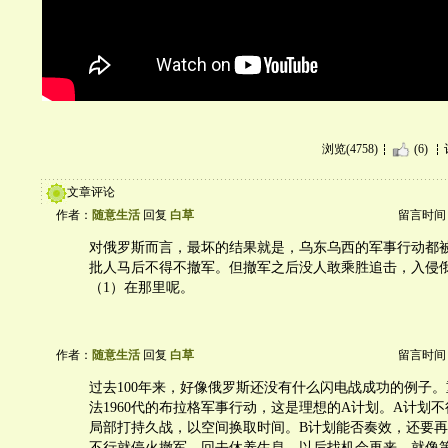
浏览(4758)
(6)
文章评论
作者：
随意生活
回复
白草
留言时间：20
对俄罗斯而言，最坏的结果就是，乌东乌西的军事行动都
批人马后不得不撤军。但撤军之后没人敢乘胜追击，入侵
（1）在那里呢。
作者：
随意生活
回复
白草
留言时间：20
过去100年来，好像俄罗斯还没有什么闪电战成功的例子
法1960代的布拉格军事行动，这是理想的A计划。A计划
局部打持久战，以空间换取时间。B计划能否奏效，还要再
不行就停火撤军，回去休养生息，以后找机会再来，就像