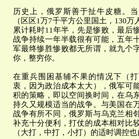
历史上，俄罗斯善于扯牛皮糖。当
（区区1万7千平方公里国土，130
累计耗时11年半，先是惨败，最后
战争持续一年半载很有可能，五年
军最终惨胜惨败都无所谓，就九个
你，整穷你。
在重兵围困基辅不果的情况下（打
衷，因为政治成本太大），俄军可
积的策略，即以空间换时间，在乌
持久又规模适当的战争。与美国在
战争有所不同，俄罗斯与乌克兰相
补充十分便利，打仗的成本相对比
（大打，中打，小打）的适时调控也