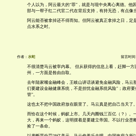
个人以为，阿云最大的“罪”，就是与现中央离心离德。他
部与一帮子红二代官二代在背后支持，有持无恐，有点像
阿云能否被拿掉还不得而知。但阿云被真正拿掉之日，定
点水系之时。
作者：
水蛇
留言时间：20
不很清楚马云被宰内幕。 但从获得的信息上看，赶脚一方
州，一方面是咎由自取。
去年陆家嘴金融峰会，王岐山讲话谈避免金融风险，马云那
们要建设金融健康系统，不是担忧金融系统风险”；政府要
管”。
这也太不把中国政府放在眼里了。马云真是把自己当天了
而恰在这个时候，蚂蚁上市。几天内圈钱三百亿（？）。
大，再来一个蚂蚁，这明摆着是要建立帝国。不以行业垄
捡了一条命。
以垄断罪处罚28亿美元，马云偷着乐去吧。中国政府之所