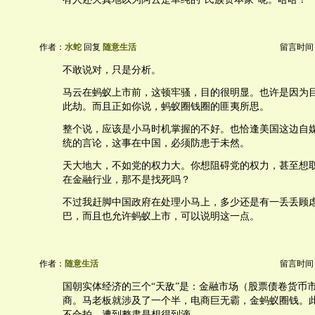
作者：
水蛇
回复
随意生活
留言时间：20
不敢说对，只是分析。
马云在蚂蚁上市前，这顿牢骚，目的很明显。也许是因为
此劫。而且正如你说，蚂蚁圈钱圈的匪夷所思。
整个说，应该是小马时机掌握的不好。也恰逢美国这边自
统的言论，这事在中国，必须防患于未然。
天大地大，不如党的权力大。你想阻碍党的权力，甚至想
在金融行业，那不是找死吗？
不过我赶脚中国政府在处理小马上，多少还是有一丢丢顾
巴，而且也允许蚂蚁上市，可以说明这一点。
作者：
随意生活
留言时间：20
国朝实体经济的三个“天敌”是：金融市场（股票债卷货币
商。马老板就涉及了一个半，电商巨无霸，金蚂蚁圈钱。
不合拍，遭到整肃是想得到滴。