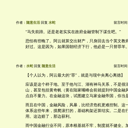
作者：
随意生活
回复
水蛇
留言时间：20
“马失前蹄。还是老老实实在政府金融管制下谋生吧。”
恐怕有些晚了。阿云就算交出财产，只身回去当个英文教
好过。这是因为，如果国朝经济下行，他必是一只替罪羊
作者：
水蛇
回复
随意生活
留言时间：20
【个人以为，阿云最大的“罪”，就是与现中央离心离德】
应该是这个样子地。至于他与江、湖有神马关系，不是很
山，甚至包括黄奇帆（黄在陆家嘴峰会前就提到中国金融
点自不量力。在金融这块，试图建立马家金融帝国，你当
而且在中国，金融风险，风暴，比经济危机更难控制。这
体系这些年来，摸爬滚打的，基础构架还算结实。二是在
用。这边赔了，那边获利。
而中国金融行业不同，原本根基就不牢，制度就不健全。