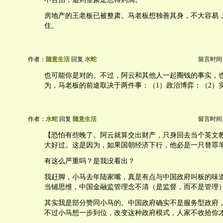
房地产的王老板已被整肃。马老板想独善其身，不大容易
住。
作者：
随意生活
回复
水蛇
留言时间：20
也可能你是对的。不过，阿云和其他人一起圈钱的事实，
为，马老板的前途取决于两件事：（1）政治博弈；（2）
作者：
水蛇
回复
随意生活
留言时间：20
【恐怕有些晚了。阿云就算交出财产，只身回去当个英文
大好过。这是因为，如果国朝经济下行，他必是一只替罪
有这么严重吗？是我没看出？
我赶脚，小马去年陆家嘴，真是有点与中国政府叫板的味
当铺思维，中国金融监管理念不清（是监督，而不是管理
其实我是部分赞同小马的。中国政府确实不是服务型政府
不过小马想一步到位，改变这种政府模式，人家不收拾你