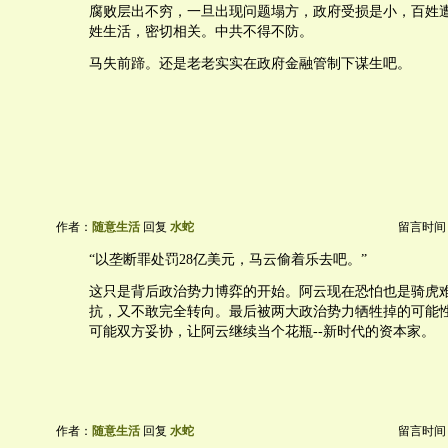
腐败层出不穷，一旦出现问题塌方，政府受损是小，百姓
姓生活，密切相关。中共不得不防。
马失前蹄。还是老老实实在政府金融管制下谋生吧。
作者：
随意生活
回复
水蛇
留言时间：20
“以垄断罪处罚28亿美元，马云偷着乐去吧。”
这只是背后政治势力博弈的开始。阿云现在恐怕也是骑虎
抗，又不敢完全转向。最后被两大政治势力牺牲掉的可能
可能双方妥协，让阿云继续当个花瓶--新时代的资本家。
作者：
随意生活
回复
水蛇
留言时间：20