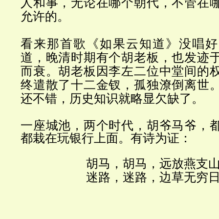
人和事，无论在哪个朝代，不管在
允许的。
看来那首歌《如果云知道》没唱好
道，晚清时期有个胡老板，也发迹
而衰。胡老板因李左二位中堂间的
终遣散了十二金钗，孤独潦倒离世
还不错，历史知识就略显欠缺了。
一座城池，两个时代，胡爷马爷，
都栽在玩银行上面。有诗为证：
胡马，胡马，远放燕支
迷路，迷路，边草无穷