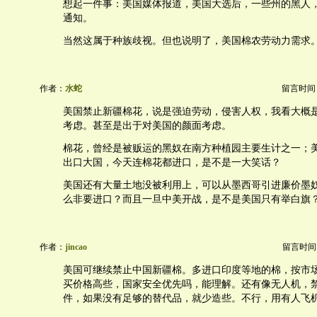
想起一件事：美国媒体报道，美国大选后，一些州的黑人
通知。
当然这属于种族歧视。但也说明了，美国棉农劳动力需求
作者：
水蛇
留言时间：20
美国禁止新疆棉花，说是强迫劳动，侵害人权，我看大概
考虑。甚至是出于对美国的颜面考虑。
棉花，曾经是被贩运的黑奴在南方种植园主要生计之一；
出口大国，今天连棉花都进口，是不是一大笑话？
美国还有大量土地没被利用上，可以从墨西哥引进廉价墨
么非要进口？而且一旦中美开战，是不是美国只有举白旗
作者：
jincao
留言时间：20
美国可继续禁止中国新疆棉。多进口印度等地的棉，按市
买价格高些，国家安全优先吗，能理解。还有像无人机，
件，如果没有足够的替代品，就少造些。不行，用有人飞