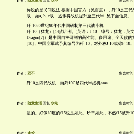
作者：
随意生活
回复
双不
留言时间：20
你说的是民间说法.根据中国官方（见百度），歼10是三
版，如a, b, c版，逐步将战机提升至三代半. 见下面信息。
歼-1020世纪90年代中国研制第三代战斗机
歼-10（猛龙）[14]战斗机（英语：J-10，绰号：猛龙，英文绰号
Dragon[7]）是中国自主研制的高性能、多用途、全天候的
[10]，中国空军赋予其编号为歼-10，对外称J-10或称F-10
作者：
双不
留言时间：20
歼10是四代战机，而歼10C是四代半战机aaaa
作者：
随意生活
回复
水蛇
留言时间：20
是的。好像印度的f15也是如此。所幸如此，不然f15被歼1
作者：
水蛇
留言时间：20