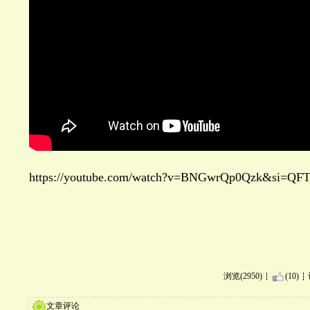
https://youtube.com/watch?v=BNGwrQp0Qzk&si=Q
浏览(2950)
(10)
文章评论