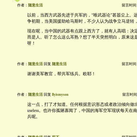
作者：
随意生活
留言时间：20
以前，当西方武器先进于共军的，“唯武器论”甚嚣尘上。
争初期，当美国援助哈马斯时，不少人认为战争立马逆转
现在呢，当中国的武器有点跟上西方了，就有人高唱：决
而是人。听了怎么这么耳熟？想了半天突然明白，原来这
呀！
作者：
随意生活
回复
随意生活
留言时间：20
谢谢美军教官，帮共军练兵。欧耶！
作者：
随意生活
回复
llyismyson
留言时间：20
这一点，打了才知道。任何根据意识形态或者政治倾向做
useless。也许你孤陋寡闻了，中国的海军空军现状每天
兵呢。