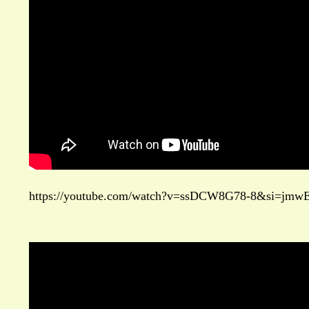
https://youtube.com/watch?v=ssDCW8G78-8&si=j