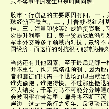
式坠落事件的发生只是时间问题。
股市下行崩盘的主要原因有四。一，
球经济不景气。二，川普减税红利
佳。三，海量印钞等造成通货膨胀，
次提升利率。四，美中贸易战逐渐引
军事外交等多个领域内对抗，最终不
国经济，而这样的对抗很可能转为持
当然还有其他因素。至于最后是哪一
并不重要，也无需精准预测，因为股
者和赌徒们只需一个退场的理由就足
谁先偷跑，谁跑得快。不过那座撤退
不大结实，千军万马不可能分分钟通
会被困牢在苦海里，扁舟将不断下沉
岸边。这是一条行之多年、反复验证