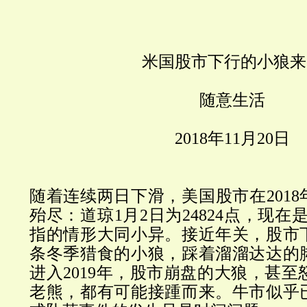
米国股市下行的小狼来
随意生活
2018
年
11
月
20
日
随着连续两日下滑，美国股市在
2018
殆尽：道琼
1
月
2
日为
24824
点，现在
指的情形大同小异。
接近年关，
股市
条冬季猎食的小狼，踩着溜溜达达的
进入
2019
年，股市崩盘的大狼，甚至
老熊，都有可能接踵而来。牛市似乎