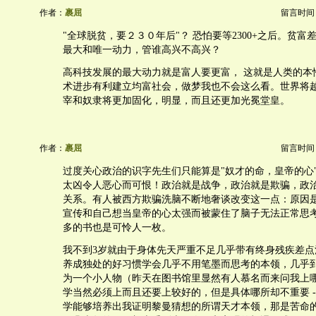
作者：
裹屈
留言时间：20
"全球脱贫，要２３０年后"？ 恐怕要等2300+之后。贫
最大和唯一动力，管谁高兴不高兴？
高科技发展的最大动力就是富人要更富， 这就是人类的本
术进步有利建立均富社会，做梦我也不会这么看。世界将
宰和奴隶将更加固化，明显，而且还更加光冕堂皇。
作者：
裹屈
留言时间：20
过度关心政治的识字先生们只能算是"奴才的命，皇帝的心
太凶令人恶心而可恨！政治就是战争，政治就是欺骗，政
关系。有人被西方欺骗洗脑不断地奢谈改变这一点：原因是受
宣传和自己想当皇帝的心太强而被蒙住了脑子无法正常思
多的书也是可怜人一枚。
我不到3岁就由于身体先天严重不足几乎带有终身残疾差点
养成独处的好习惯学会几乎不用笔墨而思考的本领，几乎
为一个小人物（昨天在图书馆里显然有人慕名而来问我上
学当然必须上而且还要上较好的，但是具体哪所却不重要 -
学能够培养出我证明黎曼猜想的所谓天才本领，那是苦命