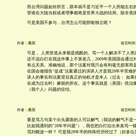
而台湾问题如你所言，跟本就不是习近平一个人所能左右
管谁在大陆当权或者理事都将是世界大战的结局。除非美
可是美国不参与，台湾怎么可能胆敢独立呢？
作者：
裹屈
留言时间：20
可是， 人类世道从来都是残酷的。骂一个人解决不了人类
还不说白灯在我这件事上不算老几，2009年美国国会通过
有点关系。准确地说，那个法案对我只会有利毫无损害而
在国会做报告"促成"法案通过的演讲人才是我28年半苦难
讲人的事实和法案背后真正的动机才是本人（过去： 如果
在成为过去时）麻烦的所在。这个事实就是（美国）统治
（我个人）问题的症结。
作者：
裹屈
留言时间：20
要是骂几句某个出头露面的人可以解气（我说的解气不是
比如我遇到的"28年半问题"），我也把白灯拉出来臭骂一顿
骂刘晓波一样？ 可是我28年半的特殊经历经过了（好多位