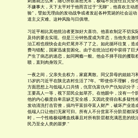
刺激就怎么来，随心所欲喜怒无常，极端不负责任且完全
不嫌事大，天下太平对于他而言过于“无聊”，他喜欢主动
验”，譬如无理由的发动战争或者发起各种荒诞的社会运动
道主义灾难。这种风险与日俱增。
习近平相比其他统治者更加好大喜功。他喜欢制定不切实
及待的要去实现。但是三分钟热度成为常态，当他失去激
治工程也很快会走向烂尾并不了了之。如此循环往复，造
费与错配，国家迅速贫困化。由于在统治过程中获得了巨
产生了病态的迷恋，如同网瘾一般。他会不择手段的攫取
聩，直到肉身毁灭。
一夜之间，父亲失去权力，家庭离散。同父异母的姐姐习
15岁的习近平在陕北农村生活了7年。“即使你不理解，你
方面思想上与低端人口共情，仇官仇富仇中产仇知识分子
王要高人一等，视下层民众如草芥。在他眼中，没有一个
他的内心极度自卑且缺乏安全感，又因此变得自私多疑性
发动清洗打击官僚，搞均平富掠夺富人财产，破坏产业造
低端人口让他们无家可归。所有人不分贫富不分阶层都深
时，一个性格极端嗜血残暴且对所有阶层都充满恶意的统
民乃至全人类的噩梦."