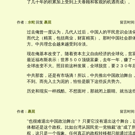
了几十年的积累加上受到上天眷顾和客观的机遇而成）。
作者：
水蛇
回复
裹屈
留言时间：20
过去俺曾一度认为，几代人过后，中国人的平民意识会淡
而代之（精英，包括商业，财富精英）。那时中国社会群
方。中共理念会越来越受到冷淡。
现在俺基本改变了。随着资本主义自由经济的全球化，贫
最近福布斯表示：世界５００顶级富豪，去年一年，赚了
全球改变不大。照目前这种发展，全球脱贫，要２３０年
中共那套，还是有市场滴！所以，中共推出中国政治舞台
不到。而先入土为泥的，恰恰是眼下这些反共势力。
历史和现实一样残酷。不想面对，那就闭上眼睛。就当这
作者：
裹屈
留言时间：20
"也很难退出中国政治舞台"？ 只要它没有退出这个舞台，
体都还是这个政权。比如台湾从国民党一党独裁"改"成了
权，这只是一个假象。任何真正的政权转移都只能通过流