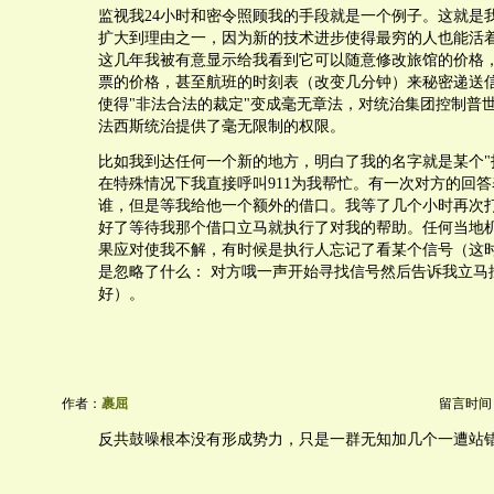
监视我24小时和密令照顾我的手段就是一个例子。这就是
扩大到理由之一，因为新的技术进步使得最穷的人也能活
这几年我被有意显示给我看到它可以随意修改旅馆的价格，
票的价格，甚至航班的时刻表（改变几分钟）来秘密递送
使得"非法合法的裁定"变成毫无章法，对统治集团控制普
法西斯统治提供了毫无限制的权限。
比如我到达任何一个新的地方，明白了我的名字就是某个"
在特殊情况下我直接呼叫911为我帮忙。有一次对方的回
谁，但是等我给他一个额外的借口。我等了几个小时再次
好了等待我那个借口立马就执行了对我的帮助。任何当地
果应对使我不解，有时候是执行人忘记了看某个信号（这
是忽略了什么： 对方哦一声开始寻找信号然后告诉我立马
好）。
作者：
裹屈
留言时间：20
反共鼓噪根本没有形成势力，只是一群无知加几个一遭站