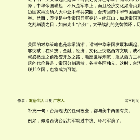
降，中华帝国崛起，不只是军事上，而且经济文化如唐贞
边国家再次纳入大中亚中华共荣圈，台湾回归中华帝国如
举。然而，即便是中华帝国异军突起－统江山，如唐帝国
之乱崩溃之日，如何走出“合分”，太平战乱的交替循环，
美国的对华策略也是非常清淅，遏制中华帝国发展和崛起
够突破，在科技，金融，经济，文化上突然西方文明，成
就必然走之前改变开放之路，顺应世界潮流，服从西方主
落的代价将是，帝国分崩离散，各省各区独立。这时，台
联邦立国，也将成为可能。
作者：
随意生活
回复
广东人.
留言时间：20
补充一句：台海现状的任何改变，都与美中两国有关。
例如，佩洛西访台后共军就过中线、环岛军演了。