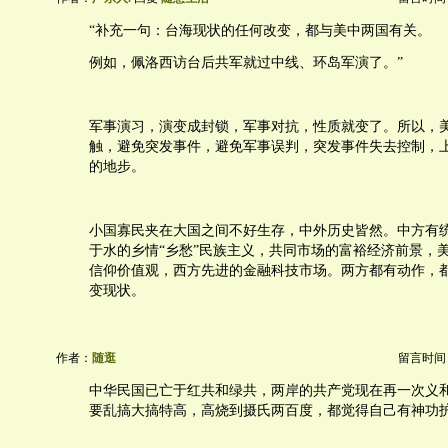
“补充一句：台海现状的任何改变，都与美中两国有关。
例如，佩洛西访台后共军就过中线、环岛军演了。”
军事演习，演变成封锁，军事对抗，性质就变了。所以，
触，避免突发事件，避免军事误判，突发事件失去控制，
的地步。
小国寡民夹在大国之间不好生存，中外历史皆然。中方有
于水的乡情“乡愁”民族主义，共同市场的富裕经济前景，
信仰价值观，西方先进的金融科技市场。两方都有动作，
变现状。
作者：
随逛
留言时间：20
中华民国已亡于红共和绿共，两岸的共产党现在再一次义
要乱搞大搞特高，高烧到摄氏两百度，都觉得自己有神功