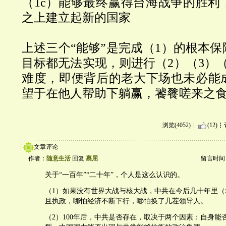
（1c）能够最终赢得台海战争的胜利
之上建立起新的国家
上述三个“能够”是完成（1）的根本保
目标都无法实现，则进行（2）（3）
难度，即便背后的老大下场也未必能
望于在他人帮助下躺赢，饕餮嗟来之
浏览(4052)
(12)
文章评论
作者：
随意生活
回复
裹屈
留言时间：20
关于“一百年”“二十年”，个人是这么认识的。
（1）如果没有世界大战与核大战，中共在今后几十年里（>
且执政，哪怕经济不断下行，哪怕换了几茬领导人。
（2）100年后，中共是否存在，取决于两个因素：自身能