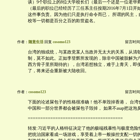
谈）9个职位上的8位大学校长们（最后一个还是一位老华
（最后的职位已经经历了三任系主任按期2016年7月1日
这件事负责。因为他们只是执行命令而已， 所谓的民主，
校等一切都是百分之百的欺世盗名。
作者：
随意生活
回复
cosomo123
留言时间：20
台湾的独或统，与某政党某人当政并无太大的关系，从清
制，莫不如此。正如李登辉所发现的，除非中国被肢解为
西方骨子里所期待的），台湾若想独立，难于上青天，即
了，将来还会重新被大陆收回。
作者：
cosomo123
留言时间：20
下面的论述屎包子的性格很准确！他不单毁掉香港， 台湾
中国和一部分世界都会被屎包子毁掉， 如果不asap把这泡
======================================
转发:习近平的人格特征决定了他的极端残暴性与极度危险
把统治国家看成一场游戏，享受着上帝一般操控支配一切