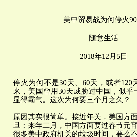
美中贸易战为何停火
90
随意生活
2018
年
12
月
5
日
停火为何不是
30
天、
60
天，或者
120
来，美国曾用
30
天威胁过中国，似乎
显得霸气。这次为何要三个月之久？
原因其实很简单。接近年关，美国方
旦；来年二月，中国方面要过春节元
很多美中政府机关的垃圾时间，要么