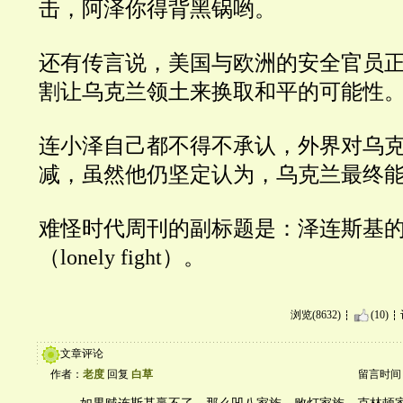
击，阿泽你得背黑锅哟。
还有传言说，美国与欧洲的安全官员
割让乌克兰领土来换取和平的可能性
连小泽自己都不得不承认，外界对乌
减，虽然他仍坚定认为，乌克兰最终
难怪时代周刊的副标题是：泽连斯基
（
lonely fight
）。
浏览(8632)
(10)
文章评论
作者：
老度
回复
白草
留言时间：20