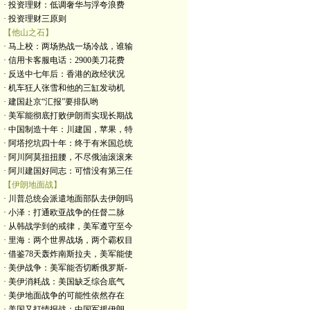
· 投资理财：低调奢华与浮夸浪费
· 投资理财三原则
【他山之石】
· 马上校：两场热战一场冷战，谁输
· 信用卡客服电话：2900美刀花费
· 反送中七年后：香港的政经状况
· 机车狂人张雪和他的三缸发动机
· 建国赴京“汇报”要排队哟
· 美军能彻底打败伊朗而实现长期战
· 中国制造十年：川建国，苹果，特
· 阿塔挖坑四十年：终于有米国总统
· 阿川阿莫扭扭腰，不尽俄油滚滚来
· 阿川建国好同志：可惜没有第三任
【伊朗地面战】
· 川普总统会派遣地面部队去伊朗吗
· 小泽：打通欧亚战争的任督二脉
· 从韩战学到的戒律，美军遵守至今
· 里海：两个世界战场，两个霸权目
· 借鉴78天轰炸南斯拉夫，美军能使
· 美伊战争：美军能否切断俄罗斯-
· 美伊消耗战：美国缺乏综合底气
· 美伊地面战争的可能性依然存在
· 美国又打情报战：中国军援伊朗