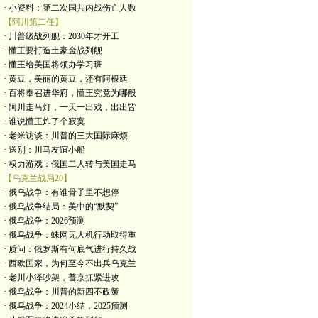
· 小资料：第二次国共内战伤亡人数
【阿川第二任】
· 川普级战列舰：2030年才开工
· 懂王要打造土豪金战列舰
· 懂王给美国将领办学习班
· 黄豆，美丽的黄豆，还有阿根廷
· 百将奉召进华府，懂王究竟为哪般
· 阿川走马灯，一天一出戏，出出皆
· 谁说懂王炸了个寂寞
· 老米访谈：川普的三大国际麻烦
· 送别：川马友谊小船
· 权力游戏：俄国二人转与美国走马
【乌克兰战局20】
· 俄乌战争：有谁骨子里不想停
· 俄乌战争结局：美中的“默契”
· 俄乌战争：2026预测
· 俄乌战争：蛛网无人机行动取得重
· 质问：俄罗斯有何底气进行持久战
· 西欧国家，为何至今不出兵乌克兰
· 老川小泽吵架，普京抓紧进攻
· 俄乌战争：川普的新四不政策
· 俄乌战争：2024小结，2025预测