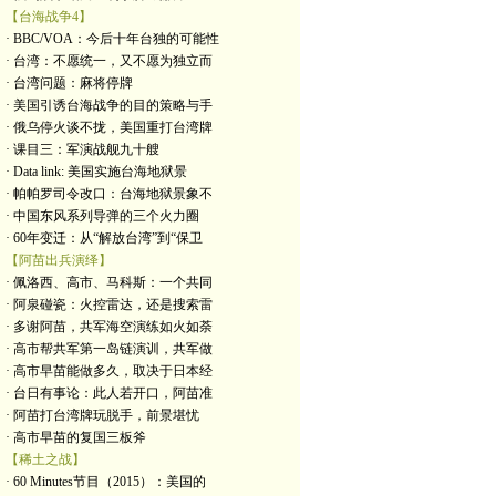
【台海战争4】
· BBC/VOA：今后十年台独的可能性
· 台湾：不愿统一，又不愿为独立而
· 台湾问题：麻将停牌
· 美国引诱台海战争的目的策略与手
· 俄乌停火谈不拢，美国重打台湾牌
· 课目三：军演战舰九十艘
· Data link: 美国实施台海地狱景
· 帕帕罗司令改口：台海地狱景象不
· 中国东风系列导弹的三个火力圈
· 60年变迁：从“解放台湾”到“保卫
【阿苗出兵演绎】
· 佩洛西、高市、马科斯：一个共同
· 阿泉碰瓷：火控雷达，还是搜索雷
· 多谢阿苗，共军海空演练如火如荼
· 高市帮共军第一岛链演训，共军做
· 高市早苗能做多久，取决于日本经
· 台日有事论：此人若开口，阿苗准
· 阿苗打台湾牌玩脱手，前景堪忧
· 高市早苗的复国三板斧
【稀土之战】
· 60 Minutes节目（2015）：美国的