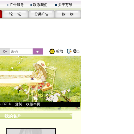
广告服务
联系我们
关于万维
论 坛
分类广告
购 物
帮助
退出
u/13701/
>
复制
>
收藏本页
我的名片