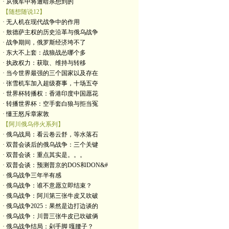
· 从俄军中将遭暗杀想到的
【随想随说12】
· 无人机在现代战争中的作用
· 敖德萨主权的历史沿革与俄乌战争
· 战争期间，俄罗斯经济垮不了
· 东大不上套：战狼战怂哪个多
· 执政权力：获取、维持与转移
· 当今世界最强的三个国家以及存在
· 张雪机车加入超级赛事，十场五夺
· 世界杯转播权：香港印度中国愿花
· 转播世界杯：空手套白狼与拒当冤
· 懂王怒斥章家敦
【阿川俄乌停火系列】
· 俄乌战局：看云卷云舒，等水落石
· 双普会谈后的俄乌战争：三个关键
· 双普会谈：重点其实是。。。
· 双普会谈：预测普京的DOS和DON&#
· 俄乌战争三年半有感
· 俄乌战争：谁不意愿立即结束？
· 俄乌战争：阿川第三张牛皮又吹破
· 俄乌战争2025：果然是边打边谈的
· 俄乌战争：川普三张牛皮已吹破俩
· 俄乌战争结局：剁手脚 嘎腰子？