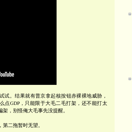
试试。结果就有普京拿起核按钮赤裸裸地威胁，
么点
GDP
，只能限于大毛二毛打架，还不能打太
偏架，别怪俺大毛事先没提醒。
，第二拖暂时无望。