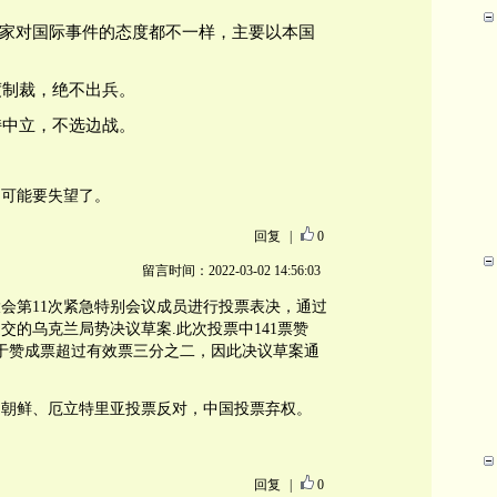
家对国际事件的态度都不一样，主要以本国
适度制裁，绝不出兵。
保持中立，不选边战。
，可能要失望了。
回复
|
0
留言时间：2022-03-02 14:56:03
会第11次紧急特别会议成员进行投票表决，通过
交的乌克兰局势决议草案.此次投票中141票赞
由于赞成票超过有效票三分之二，因此决议草案通
、朝鲜、厄立特里亚投票反对，中国投票弃权。
回复
|
0