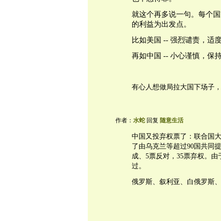
就这个再多说一句。每个国
的利益为出发点。
比如美国 -- 强烈谴责，
再如中国 -- 小心谨慎，
有心人想做局拉大国下场子
作者：
水蛇
回复
随意生活
中国又投弃权票了：联合国大
了由乌克兰等超过90国共同提
成、5票反对，35票弃权。
过。
俄罗斯、叙利亚、白俄罗斯