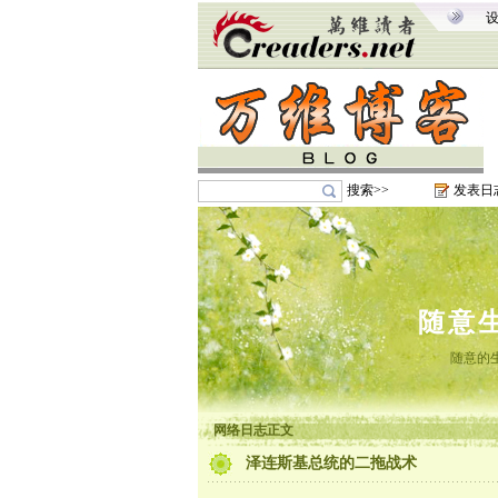
搜索>>
发表日
随意
随意的
网络日志正文
泽连斯基总统的二拖战术