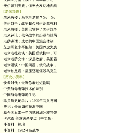
· 美伊谈判失败，懂王会发动地面战
【老米频道】
· 老米教授：乌克兰逆转？No，No，
· 美伊战争：战争越久对伊朗越有利
· 老米教授：美国已输掉了美伊战争
· 老米评论：俄乌战争的起源与结局
· 老萨讲话：成功的中国混合体制
· 芝加哥老米再抱怨：美国养虎为患
· 老米老杜访谈：美国联俄抗中，可
· 老米老萨交锋：深层政府，美国霸
· 老米漫谈：中国问题，俄乌战争，
· 老米如是说：征服还是催毁乌克兰
【历史小资料】
· 快餐时代：最近你看过短剧吗
· 中美航母电弹技术的差别
· 中国航母电弹诞生记
· 珍贵历史记录片：1959年阅兵与国
· 史记：外蒙如何脱离中国
· 联合国五常一年内试射洲际核导弹
· 卡尔森-普京访谈要点（中文版）
· 小资料：施琅
· 小资料：1982马岛战争