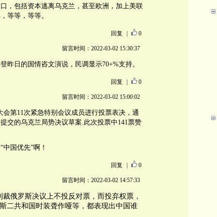
出口，包括资本逃离乌克兰，甚至欧洲，加上美联
解，等等，等等。
回复
|
0
留言时间：2022-03-02 15:30:37
登昨日的国情咨文演说，民调显示70+%支持。
回复
|
0
留言时间：2022-03-02 15:00:02
大会第11次紧急特别会议成员进行投票表决，通
提交的乌克兰局势决议草案.此次投票中141票赞
“中国优先”啊！
回复
|
0
留言时间：2022-03-02 14:57:33
制裁俄罗斯决议上不投反对票，而投弃权票，
斯二共和国时装聋作哑等，都表现出中国谁