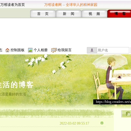
设万维读者为首页
万维读者网 -- 全球华人的精神家园
首 页
新 闻
视 频
博 客
志
控制面板
个人相册
给我留言
生活的博客
生活是最好的生活
https://blog.creaders.net/
2022-03-02 09:55:17