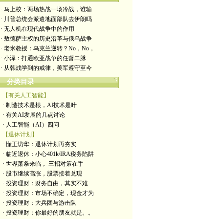
· 马上校：两场热战一场冷战，谁输
· 川普总统会派遣地面部队去伊朗吗
· 无人机在现代战争中的作用
· 敖德萨主权的历史沿革与俄乌战争
· 老米教授：乌克兰逆转？No，No，
· 小泽：打通欧亚战争的任督二脉
· 从韩战学到的戒律，美军遵守至今
分类目录
【有关人工智能】
· 制造技术是根，AI技术是叶
· 有关AI发展的几点讨论
· 人工智能（AI）四问
【退休计划】
· 懂王访华：退休计划再夯实
· 临近退休：小心401k/IRA税务陷阱
· 世界萧条来临， 三招对策在手
· 股市继续高涨，股票接着兑现
· 投资理财：财务自由，其实不难
· 投资理财：市场不确定，现金才为
· 投资理财：大兵团与游击队
· 投资理财：你最好的朋友就是。。