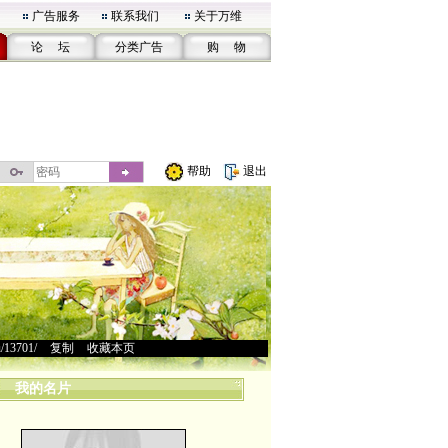
广告服务
联系我们
关于万维
论 坛
分类广告
购 物
帮助
退出
u/13701/
>
复制
>
收藏本页
我的名片