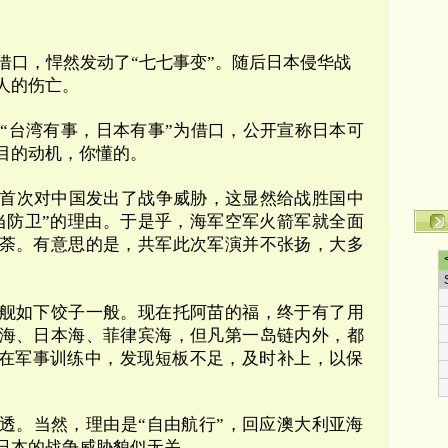
”为借口，悍然发动了“七七事变”。随后日本侵华战
人的伤亡。
苗以“台湾有事，日本有事”为借口，公开宣称日本可
目的动机，你懂的。
本首次对中国发出了战争威胁，这显然给战胜国中
当防卫”的理由。于是乎，海军空军火箭军就全面
荼。有意思的是，共军此次军演并不张扬，大多
舰如下饺子一般。现在托阿苗的福，终于有了用
海、日本海、菲律宾海，但凡第一岛链内外，都
”。在军事训练中，发现短板不足，及时补上，以保
透。当然，理由是“自由航行”，回应澳大利亚海
日本的战争威胁貌似无关。