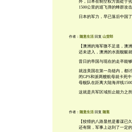
外，日本在制空权方面处于
1500公里的巡飞弹的蜂群攻
日本的军力，早已落后中国
作者：
随意生活
回复
山货郎
【澳洲的海军微不足道，澳
还未进入，澳洲的水面舰艇
昔日的帝国与现在的走卒能
就连美国在第一岛链内，都讨
闭GPS和派两艘航母就卡死
母舰队在距离大陆海岸线15
这就是共军区域拒止能力之
作者：
随意生活
回复
随逛
【狡猾的八路显然是蓄谋已
还有限，军事上达到了一定