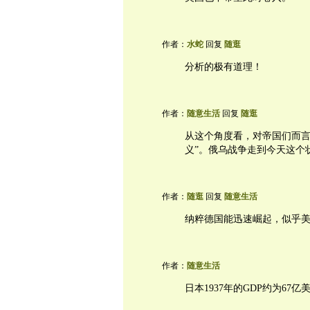
作者：
水蛇
回复
随逛
分析的极有道理！
作者：
随意生活
回复
随逛
从这个角度看，对帝国们而言
义”。俄乌战争走到今天这个
作者：
随逛
回复
随意生活
纳粹德国能迅速崛起，似乎
作者：
随意生活
日本1937年的GDP约为67亿