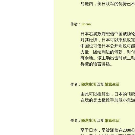
岛链内，美日联军的优势已
作者：
jincao
日本右翼政府想借中国威胁
对其松绑，日本可以乘机改
中国也可借日本公开明说可
力量，团结周边的俄朝，对
有余地。该主动出击时就主
得懂的语言讲话。
作者：
随意生活
回复
随意生活
由此可以推算出，日本的“胆
在玩的是太极推手加胆小鬼
作者：
随意生活
回复
随意生活
至于日本，早被涵盖在200