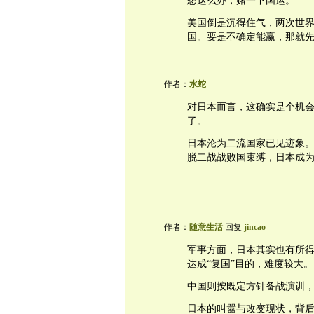
想这么办，赌一下国运。
美国倒是沉得住气，两次世
国。要是不确定能赢，那就
作者：
水蛇
对日本而言，这确实是个机
了。
日本沦为二流国家已见迹象
脱二战战败国束缚，日本成
作者：
随意生活
回复
jincao
军事方面，日本其实也有所
达成“复国”目的，难度较大。
中国则按既定方针备战演训，
日本的叫嚣与改变现状，背