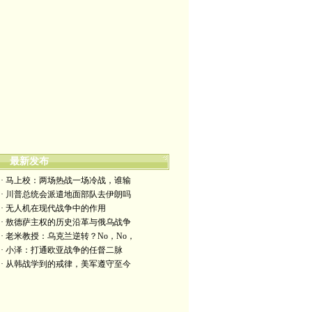
最新发布
· 马上校：两场热战一场冷战，谁输
· 川普总统会派遣地面部队去伊朗吗
· 无人机在现代战争中的作用
· 敖德萨主权的历史沿革与俄乌战争
· 老米教授：乌克兰逆转？No，No，
· 小泽：打通欧亚战争的任督二脉
· 从韩战学到的戒律，美军遵守至今