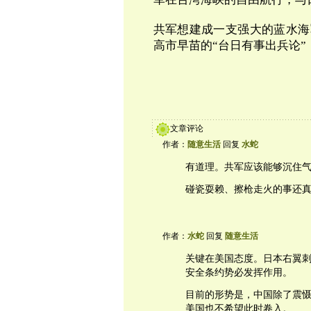
共军想建成一支强大的蓝水海
高市早苗的“台日有事出兵论
文章评论
作者：
随意生活
回复
水蛇
有道理。共军应该能够沉住
碰瓷耍赖、擦枪走火的事还
作者：
水蛇
回复
随意生活
关键在美国态度。日本右翼
安全条约势必发挥作用。
目前的形势是，中国除了震
美国也不希望此时卷入。