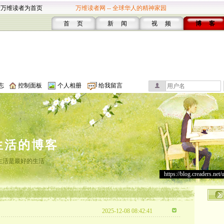
设万维读者为首页
万维读者网 -- 全球华人的精神家园
首 页
新 闻
视 频
博 客
志
控制面板
个人相册
给我留言
生活的博客
生活是最好的生活
https://blog.creaders.net/
2025-12-08 08:42:41