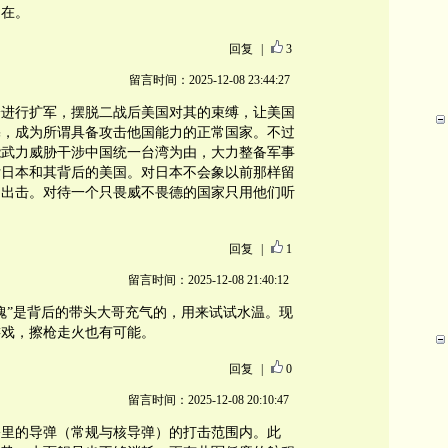
不在。
回复
|
3
留言时间：2025-12-08 23:44:27
论进行扩军，摆脱二战后美国对其的束缚，让美国
宪，成为所谓具备攻击他国能力的正常国家。不过
能武力威胁干涉中国统一台湾为由，大力整备军事
付日本和其背后的美国。对日本不会象以前那样留
动出击。对待一个只畏威不畏德的国家只用他们听
回复
|
1
留言时间：2025-12-08 21:40:12
魄”是背后的带头大哥充气的，用来试试水温。现
游戏，擦枪走火也有可能。
回复
|
0
留言时间：2025-12-08 20:10:47
0公里的导弹（常规与核导弹）的打击范围内。此