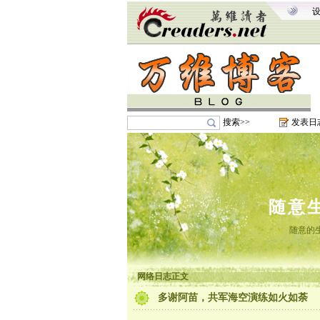
搜索>>
发表日
随意
随意的
网络日志正文
多谢阿苗，共军海空演练如火如荼