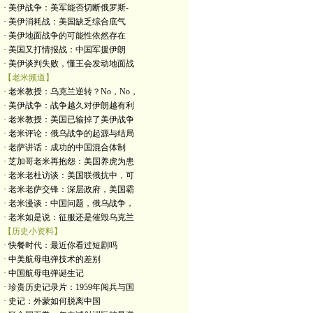
· 美伊战争：美军能否切断俄罗斯-
· 美伊消耗战：美国缺乏综合底气
· 美伊地面战争的可能性依然存在
· 美国又打情报战：中国军援伊朗
· 美伊谈判失败，懂王会发动地面战
【老米频道】
· 老米教授：乌克兰逆转？No，No，
· 美伊战争：战争越久对伊朗越有利
· 老米教授：美国已输掉了美伊战争
· 老米评论：俄乌战争的起源与结局
· 老萨讲话：成功的中国混合体制
· 芝加哥老米再抱怨：美国养虎为患
· 老米老杜访谈：美国联俄抗中，可
· 老米老萨交锋：深层政府，美国霸
· 老米漫谈：中国问题，俄乌战争，
· 老米如是说：征服还是催毁乌克兰
【历史小资料】
· 快餐时代：最近你看过短剧吗
· 中美航母电弹技术的差别
· 中国航母电弹诞生记
· 珍贵历史记录片：1959年阅兵与国
· 史记：外蒙如何脱离中国