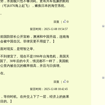
劣势，水面舰只也不够消耗。更有共军低廉的航程
击（可从076海上起飞），瘫痪日本的海空系统。
了。
回复
|
0
留言时间：2025-12-08 19:54:57
洲前国防部长公开宣称，澳洲和中国开战，连南海
就会被中国击沉。菲律宾更不用提了。】
够面对现实，是明智之举。
不到便宜了。现在不是1996年台海危机，美国关
中国了。30年后的今天，情况都不一样了，美国航
00公里内被击沉的概率很高，并且与日俱增。
所在。
回复
|
0
留言时间：2025-12-08 18:42:45
久，等待时机。在外交上下了一层，经济上的效果
的目的。】