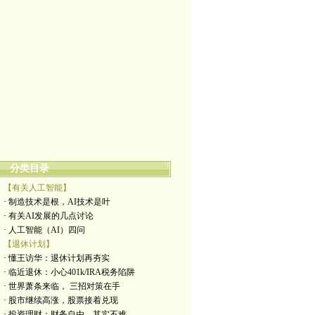
分类目录
【有关人工智能】
· 制造技术是根，AI技术是叶
· 有关AI发展的几点讨论
· 人工智能（AI）四问
【退休计划】
· 懂王访华：退休计划再夯实
· 临近退休：小心401k/IRA税务陷阱
· 世界萧条来临， 三招对策在手
· 股市继续高涨，股票接着兑现
· 投资理财：财务自由，其实不难