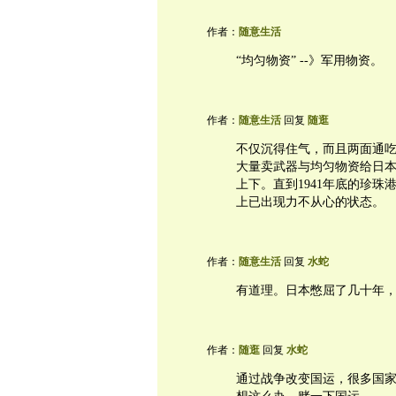
作者：
随意生活
“均匀物资” --》军用物资。
作者：
随意生活
回复
随逛
不仅沉得住气，而且两面通吃。
大量卖武器与均匀物资给日本，
上下。直到1941年底的珍
上已出现力不从心的状态。
作者：
随意生活
回复
水蛇
有道理。日本憋屈了几十年
作者：
随逛
回复
水蛇
通过战争改变国运，很多国