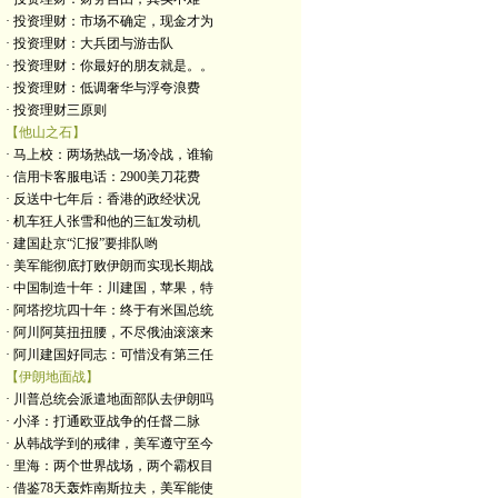
· 投资理财：市场不确定，现金才为
· 投资理财：大兵团与游击队
· 投资理财：你最好的朋友就是。。
· 投资理财：低调奢华与浮夸浪费
· 投资理财三原则
【他山之石】
· 马上校：两场热战一场冷战，谁输
· 信用卡客服电话：2900美刀花费
· 反送中七年后：香港的政经状况
· 机车狂人张雪和他的三缸发动机
· 建国赴京“汇报”要排队哟
· 美军能彻底打败伊朗而实现长期战
· 中国制造十年：川建国，苹果，特
· 阿塔挖坑四十年：终于有米国总统
· 阿川阿莫扭扭腰，不尽俄油滚滚来
· 阿川建国好同志：可惜没有第三任
【伊朗地面战】
· 川普总统会派遣地面部队去伊朗吗
· 小泽：打通欧亚战争的任督二脉
· 从韩战学到的戒律，美军遵守至今
· 里海：两个世界战场，两个霸权目
· 借鉴78天轰炸南斯拉夫，美军能使