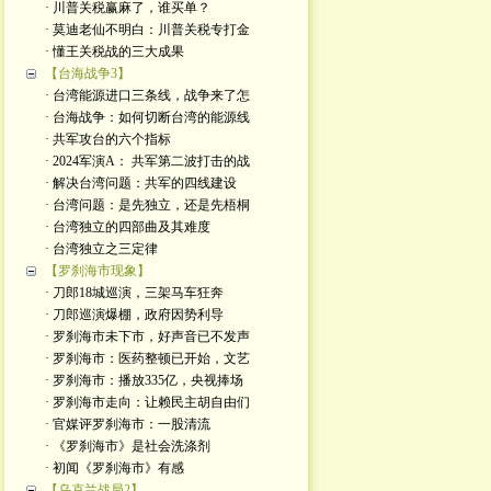
· 川普关税赢麻了，谁买单？
· 莫迪老仙不明白：川普关税专打金
· 懂王关税战的三大成果
【台海战争3】
· 台湾能源进口三条线，战争来了怎
· 台海战争：如何切断台湾的能源线
· 共军攻台的六个指标
· 2024军演A： 共军第二波打击的战
· 解决台湾问题：共军的四线建设
· 台湾问题：是先独立，还是先梧桐
· 台湾独立的四部曲及其难度
· 台湾独立之三定律
【罗刹海市现象】
· 刀郎18城巡演，三架马车狂奔
· 刀郎巡演爆棚，政府因势利导
· 罗刹海市未下市，好声音已不发声
· 罗刹海市：医药整顿已开始，文艺
· 罗刹海市：播放335亿，央视捧场
· 罗刹海市走向：让赖民主胡自由们
· 官媒评罗刹海市：一股清流
· 《罗刹海市》是社会洗涤剂
· 初闻《罗刹海市》有感
【乌克兰战局2】