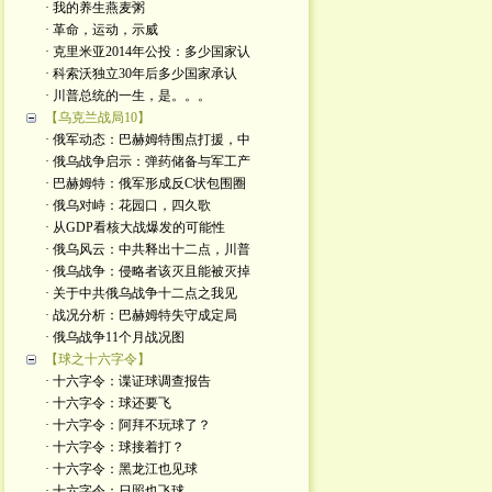
· 我的养生燕麦粥
· 革命，运动，示威
· 克里米亚2014年公投：多少国家认
· 科索沃独立30年后多少国家承认
· 川普总统的一生，是。。。
【乌克兰战局10】
· 俄军动态：巴赫姆特围点打援，中
· 俄乌战争启示：弹药储备与军工产
· 巴赫姆特：俄军形成反C状包围圈
· 俄乌对峙：花园口，四久歌
· 从GDP看核大战爆发的可能性
· 俄乌风云：中共释出十二点，川普
· 俄乌战争：侵略者该灭且能被灭掉
· 关于中共俄乌战争十二点之我见
· 战况分析：巴赫姆特失守成定局
· 俄乌战争11个月战况图
【球之十六字令】
· 十六字令：谍证球调查报告
· 十六字令：球还要飞
· 十六字令：阿拜不玩球了？
· 十六字令：球接着打？
· 十六字令：黑龙江也见球
· 十六字令：日照也飞球