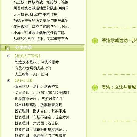
· 马上校：两场热战一场冷战，谁输
· 川普总统会派遣地面部队去伊朗吗
· 无人机在现代战争中的作用
· 敖德萨主权的历史沿革与俄乌战争
· 老米教授：乌克兰逆转？No，No，
· 小泽：打通欧亚战争的任督二脉
· 从韩战学到的戒律，美军遵守至今
香港示威运动一步
分类目录
【有关人工智能】
· 制造技术是根，AI技术是叶
· 有关AI发展的几点讨论
· 人工智能（AI）四问
【退休计划】
· 懂王访华：退休计划再夯实
香港：立法与屠城
· 临近退休：小心401k/IRA税务陷阱
· 世界萧条来临， 三招对策在手
· 股市继续高涨，股票接着兑现
· 投资理财：财务自由，其实不难
· 投资理财：市场不确定，现金才为
· 投资理财：大兵团与游击队
· 投资理财：你最好的朋友就是。。
· 投资理财：低调奢华与浮夸浪费