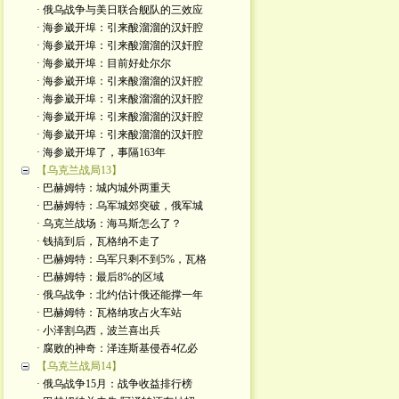
· 俄乌战争与美日联合舰队的三效应
· 海参崴开埠：引来酸溜溜的汉奸腔
· 海参崴开埠：引来酸溜溜的汉奸腔
· 海参崴开埠：目前好处尔尔
· 海参崴开埠：引来酸溜溜的汉奸腔
· 海参崴开埠：引来酸溜溜的汉奸腔
· 海参崴开埠：引来酸溜溜的汉奸腔
· 海参崴开埠：引来酸溜溜的汉奸腔
· 海参崴开埠了，事隔163年
【乌克兰战局13】
· 巴赫姆特：城内城外两重天
· 巴赫姆特：乌军城郊突破，俄军城
· 乌克兰战场：海马斯怎么了？
· 钱搞到后，瓦格纳不走了
· 巴赫姆特：乌军只剩不到5%，瓦格
· 巴赫姆特：最后8%的区域
· 俄乌战争：北约估计俄还能撑一年
· 巴赫姆特：瓦格纳攻占火车站
· 小泽割乌西，波兰喜出兵
· 腐败的神奇：泽连斯基侵吞4亿必
【乌克兰战局14】
· 俄乌战争15月：战争收益排行榜