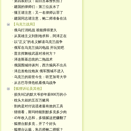
· 第四条好汉：前白宫幕僚长招了
· 建国的律师们：第三位反水了
· 懂王请注意：又一名律师认罪了
· 建国同志请注意，鲍二师准备在法
【乌克兰战局】
· 俄乌打消耗战 谁能撑得更久
· 从英雄主义到割地求和，阿泽正在
· 以“正义”的名义解读乌克兰战争
· 俄军在乌克兰搞闪电战 开玩笑吧
· 普京挥舞核武器对准何方？
· 泽连斯基总统的二拖战术
· 俄国围城待谈判，西方煽风不出兵
· 泽总发枪拉炮灰 俄军围城不进入
· 乌克兰的前世今生：听芝加哥大学
· 从古巴导弹危机看俄乌战争
【狐狸诉讼及其他】
· 损失8亿的默大爷炒年薪800万的小
· 枕头大叔的五百万赌局
· 割肉是对付说谎者最有效的工具
· 猜猜看，斯玛特能割默多克多少肉
· 45年收入总和，多猫腻这把赚翻了
· 狐狸台默多克，开了个好头
· 狐狸台认栽，朱总师鲍二师呢？