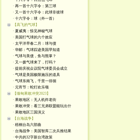
· 再一首十六字令：第三球
· 又一首十六字令：此球非彼球
· 十六字令：球（外一首）
【高飞的气球】
· 夏威夷：惊见神秘气球
· 美国打气球的六个效应
· 太平洋早春二月：球与债
· 华邮：气球踪迹美国早知道
· 气球与美债，鱼与熊掌？
· 又一拨气球来了，打吗？
· 提前庆祝众议院气球委员会成立
· 气球是美国极限施压的道具
· 气球东南飞，千里一徘徊
· 元宵节：蛇灯欢乐颂
【缅甸果敢冲突2023】
· 果敢地区：无人机炸老街
· 果敢冲突：看三兄弟联盟能玩出什
· 果敢地区三国演义
【台海战争】
· 梧桐台岛六部曲
· 台海战争：美国智库二次兵推结果
· 中共的32字新台湾政策