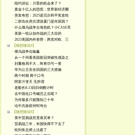
· 纽约诉讼：川普的机会来了？
· 黄金十亿人的恐慌：世界新经济圈
· 突发奇想：2025诺贝尔和平奖发给
· 二胆岛伙房兵漂游厦门是何原因？
· 什么俄乌战争台海危机？小CASE耳
· 美新一轮认知作战的三大目的
· 2023美国内外形势：两党对欧、三
【随想随说9】
· 俄乌战争论输赢
· 从一个州看美国新冠突破性感染之
· 刘董格局不大，终将功亏一篑
· 华为公主安全回国的三大措施
· 两个时期 两个口号
· 阿富汗变天 无所谓
· 老船长8-13回归倒数计时
· 去中国化口号喊完之后呢？
· 为何最多只能预知三十年
· 论中共政权何时垮台
【随想随说8】
· 美中贸易战究竟谁买单？
· 贸易战三年，米国快撑不下去了
· 轮到朱总师上法庭了