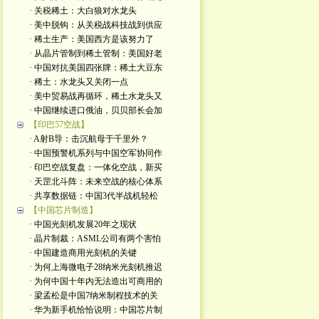
· 关税稀土：大白狼对水龙头
· 美中脱钩：从关税战科技战到供应
· 稀土生产：美国西方是该努力了
· 从晶片管制到稀土管制：美国好老
· 中国对抗美国四张牌：稀土大豆东
· 稀土：水龙头又关闭一点
· 美中贸易战再循环，稀土水龙头又
· 中国继续进口俄油，贝贝部长会加
【印巴57空战】
· A射B导：击沉航母于千里外？
· 中国预警机系列与中国空军协同作
· 印巴空战复盘：一体化空战，新买
· 天罡北斗阵：未来空战的核心体系
· 共享数据链：中国3代半战机轻松
【中国芯片制造】
· 中国光刻机发展20年之现状
· 晶片制裁：ASML公司有两个害怕
· 中国建造商用光刻机的关键
· 为何上海微电子28纳米光刻机推迟
· 为何中国十年内无法造出可商用的
· 梁孟松是中国7纳米制程技术的关
· 华为新手机恰恰说明：中国芯片制