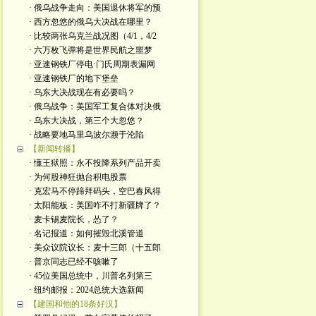
· 俄乌战争走向：美国退休将军的预
· 西方忽悠的俄乌大决战在哪里？
· 比较两张乌克兰战况图（4/1，4/2
· 六万枚飞弹将是世界民航之噩梦
· 亚速钢铁厂停电·门氏周期表漏网
· 亚速钢铁厂的地下堡垒
· 乌东大决战现在有必要吗？
· 俄乌战争：美国军工复合体对决俄
· 乌东大决战，第三个大忽悠？
· 战略要地马里乌波尔濒于沦陷
【新闻转播】
· 懂王狱照：永不投降系列产品开卖
· 为何股神狂抛台积电股票
· 克宏马不停蹄拜码头，空巴春风得
· 太阳能板：美国咋不打新疆牌了？
· 麦卡锡麦院长，怂了？
· 名记报道：如何摧毁北溪管道
· 美众议院议长：麦十三郎（十五郎
· 普京同志已经不咳嗽了
· 45位美国总统中，川普名列第三
· 纽约邮报：2024总统大选新闻
【建国和他的18条好汉】