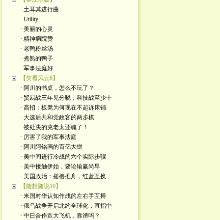
· 土耳其进行曲
· Utility
· 美丽的心灵
· 精神病院赞
· 老鸭粉丝汤
· 煮熟的鸭子
· 军事法庭好
【笑看风云8】
· 阿川的书桌，怎么不玩了？
· 贸易战三年见分晓，科技战至少十
· 高招：板凳为何现在不起诉床铺
· 大选后共和党政客的两步棋
· 被处决的克老太还魂了！
· 厉害了我的军事法庭
· 阿川阿铭画的百亿大饼
· 美中间进行冷战的六个实际步骤
· 美中接触伊始，要论输赢尚早
· 美国政治：摇橹推舟，红蓝互换
【随想随说10】
· 米国对华认知作战的左右手互搏
· 俄乌战争开启北约全球化，直指中
· 中日合作造大飞机，靠谱吗？