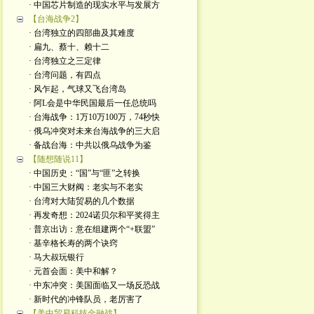
· 中国芯片制造的现实水平与发展方
【台海战争2】
· 台湾独立的四部曲及其难度
· 扁九、蔡十、赖十二
· 台湾独立之三定律
· 台湾问题，有四点
· 风乍起，气球又飞台湾岛
· 阿L会是中华民国最后一任总统吗
· 台海战争：1万10万100万，74秒快
· 俄乌冲突对未来台海战争的三大启
· 备战台海：中共以俄乌战争为鉴
【随想随说11】
· 中国历史：“国”与“匪”之转换
· 中国三大财阀：老实与不老实
· 台湾对大陆贸易的几个数据
· 再发奇想：2024诺贝尔和平奖得主
· 普京出访：意在组建两个“+联盟”
· 基辛格长寿的两个诀窍
· 马大叔玩银行
· 元首会面：美中和解？
· 中东冲突：美国面临又一场反恐战
· 新时代的冲锋队员，老厉害了
【美中贸易科技金融战】