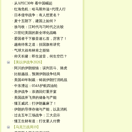
· 从APEC30年 看中国崛起
· 红海危机：哈马斯外溢+代理人行
· 日本侵华战争：有人想更名？
· 麦十五朗下，建国上如何？
· 放与收：江时代与习时代之比较
· 21世纪美国的新全球化战略
· 爱国者干下极音速匕首，厉害了！
· 越南待客之道：挂国旗有讲究
· 气球大叔布林肯之烦恼
· 仰天长啸：即生波音，何生空巴？
【美以伊战争2026】
· 阿川的伊朗烦恼：误判宫斗、骑虎
· 比较越战，预测伊朗战争结局
· 美国40年制裁：铸就伊朗打消耗战
· 中东漕运：054A护航四油轮
· 美伊战争：添酒回灯重开宴
· 美国战斧飞弹的储备与产能
· 懂王威武：打伊朗赢麻了！
· 伊朗的导弹存储与产能，以及消耗
· 过去五年三场战争：三大启示
· 懂王生财有道：打仗要人付费
【乌克兰战局19】