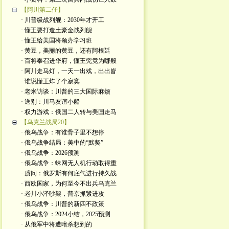
【阿川第二任】
· 川普级战列舰：2030年才开工
· 懂王要打造土豪金战列舰
· 懂王给美国将领办学习班
· 黄豆，美丽的黄豆，还有阿根廷
· 百将奉召进华府，懂王究竟为哪般
· 阿川走马灯，一天一出戏，出出皆
· 谁说懂王炸了个寂寞
· 老米访谈：川普的三大国际麻烦
· 送别：川马友谊小船
· 权力游戏：俄国二人转与美国走马
【乌克兰战局20】
· 俄乌战争：有谁骨子里不想停
· 俄乌战争结局：美中的“默契”
· 俄乌战争：2026预测
· 俄乌战争：蛛网无人机行动取得重
· 质问：俄罗斯有何底气进行持久战
· 西欧国家，为何至今不出兵乌克兰
· 老川小泽吵架，普京抓紧进攻
· 俄乌战争：川普的新四不政策
· 俄乌战争：2024小结，2025预测
· 从俄军中将遭暗杀想到的