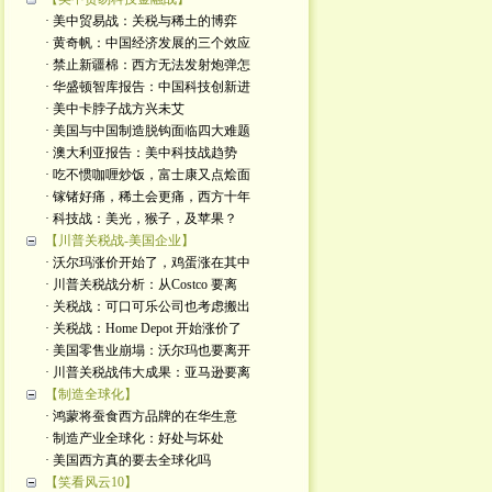
· 美中贸易战：关税与稀土的博弈
· 黄奇帆：中国经济发展的三个效应
· 禁止新疆棉：西方无法发射炮弹怎
· 华盛顿智库报告：中国科技创新进
· 美中卡脖子战方兴未艾
· 美国与中国制造脱钩面临四大难题
· 澳大利亚报告：美中科技战趋势
· 吃不惯咖喱炒饭，富士康又点烩面
· 镓锗好痛，稀土会更痛，西方十年
· 科技战：美光，猴子，及苹果？
【川普关税战-美国企业】
· 沃尔玛涨价开始了，鸡蛋涨在其中
· 川普关税战分析：从Costco 要离
· 关税战：可口可乐公司也考虑搬出
· 关税战：Home Depot 开始涨价了
· 美国零售业崩塌：沃尔玛也要离开
· 川普关税战伟大成果：亚马逊要离
【制造全球化】
· 鸿蒙将蚕食西方品牌的在华生意
· 制造产业全球化：好处与坏处
· 美国西方真的要去全球化吗
【笑看风云10】