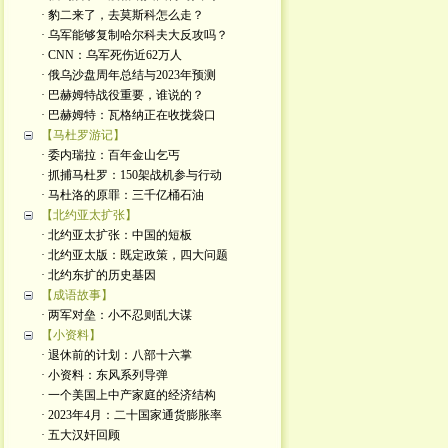
· 豹二来了，去莫斯科怎么走？
· 乌军能够复制哈尔科夫大反攻吗？
· CNN：乌军死伤近62万人
· 俄乌沙盘周年总结与2023年预测
· 巴赫姆特战役重要，谁说的？
· 巴赫姆特：瓦格纳正在收拢袋口
【马杜罗游记】
· 委内瑞拉：百年金山乞丐
· 抓捕马杜罗：150架战机参与行动
· 马杜洛的原罪：三千亿桶石油
【北约亚太扩张】
· 北约亚太扩张：中国的短板
· 北约亚太版：既定政策，四大问题
· 北约东扩的历史基因
【成语故事】
· 两军对垒：小不忍则乱大谋
【小资料】
· 退休前的计划：八部十六掌
· 小资料：东风系列导弹
· 一个美国上中产家庭的经济结构
· 2023年4月：二十国家通货膨胀率
· 五大汉奸回顾