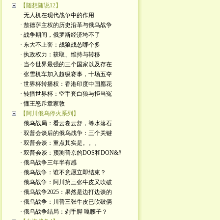
【随想随说12】
· 无人机在现代战争中的作用
· 敖德萨主权的历史沿革与俄乌战争
· 战争期间，俄罗斯经济垮不了
· 东大不上套：战狼战怂哪个多
· 执政权力：获取、维持与转移
· 当今世界最强的三个国家以及存在
· 张雪机车加入超级赛事，十场五夺
· 世界杯转播权：香港印度中国愿花
· 转播世界杯：空手套白狼与拒当冤
· 懂王怒斥章家敦
【阿川俄乌停火系列】
· 俄乌战局：看云卷云舒，等水落石
· 双普会谈后的俄乌战争：三个关键
· 双普会谈：重点其实是。。。
· 双普会谈：预测普京的DOS和DON&#
· 俄乌战争三年半有感
· 俄乌战争：谁不意愿立即结束？
· 俄乌战争：阿川第三张牛皮又吹破
· 俄乌战争2025：果然是边打边谈的
· 俄乌战争：川普三张牛皮已吹破俩
· 俄乌战争结局：剁手脚 嘎腰子？