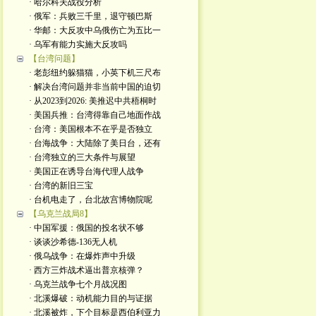
· 哈尔科夫战役分析
· 俄军：兵败三千里，退守顿巴斯
· 华邮：大反攻中乌俄伤亡为五比一
· 乌军有能力实施大反攻吗
【台湾问题】
· 老彭纽约躲猫猫，小英下机三尺布
· 解决台湾问题并非当前中国的迫切
· 从2023到2026: 美推迟中共梧桐时
· 美国兵推：台湾得靠自己地面作战
· 台湾：美国根本不在乎是否独立
· 台海战争：大陆除了美日台，还有
· 台湾独立的三大条件与展望
· 美国正在诱导台海代理人战争
· 台湾的新旧三宝
· 台机电走了，台北故宫博物院呢
【乌克兰战局8】
· 中国军援：俄国的投名状不够
· 谈谈沙希德-136无人机
· 俄乌战争：在爆炸声中升级
· 西方三炸战术逼出普京核弹？
· 乌克兰战争七个月战况图
· 北溪爆破：动机能力目的与证据
· 北溪被炸，下个目标是西伯利亚力