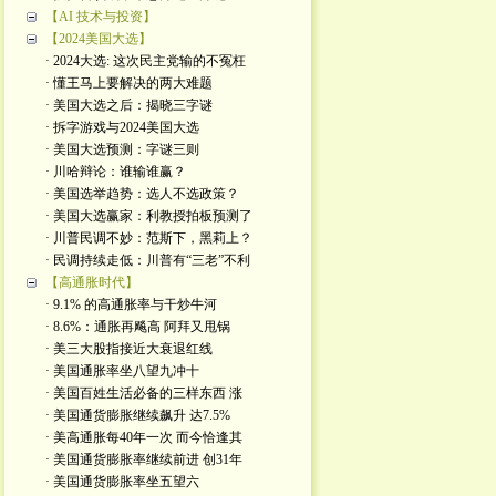
【AI 技术与投资】
【2024美国大选】
· 2024大选: 这次民主党输的不冤枉
· 懂王马上要解决的两大难题
· 美国大选之后：揭晓三字谜
· 拆字游戏与2024美国大选
· 美国大选预测：字谜三则
· 川哈辩论：谁输谁赢？
· 美国选举趋势：选人不选政策？
· 美国大选赢家：利教授拍板预测了
· 川普民调不妙：范斯下，黑莉上？
· 民调持续走低：川普有“三老”不利
【高通胀时代】
· 9.1% 的高通胀率与干炒牛河
· 8.6%：通胀再飚高 阿拜又甩锅
· 美三大股指接近大衰退红线
· 美国通胀率坐八望九冲十
· 美国百姓生活必备的三样东西 涨
· 美国通货膨胀继续飙升 达7.5%
· 美高通胀每40年一次 而今恰逢其
· 美国通货膨胀率继续前进 创31年
· 美国通货膨胀率坐五望六