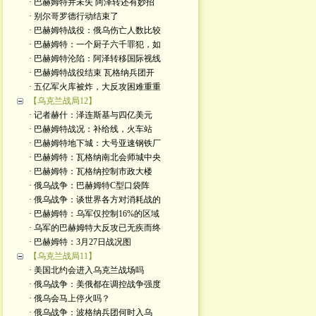
· 巴赫姆特并未失 阿泽转还有妙招
· 别尔哥罗德行动结束了
· 巴赫姆特战役：俄乌伤亡人数比较
· 巴赫姆特：一个厨子六千罪犯，如
· 巴赫姆特沦陷：阿泽转移国际视线
· 巴赫姆特战役结束 瓦格纳兵团开
· 五亿军火库被炸，大反攻困难重重
【乌克兰战局12】
· 记者赫什：泽连斯基与四亿美元
· 巴赫姆特战况：补给线，火车站
· 巴赫姆特地下城：大号亚速钢铁厂
· 巴赫姆特：瓦格纳南北会师城中央
· 巴赫姆特：瓦格纳控制市政大楼
· 俄乌战争：巴赫姆特C型口袋阵
· 俄乌战争：谈世界各方对消耗战的
· 巴赫姆特：乌军仅控制16%的区域
· 乌军的巴赫姆特大反攻已无疾而终
· 巴赫姆特：3月27日战况图
【乌克兰战局11】
· 美国北约会进入乌克兰战场吗
· 俄乌战争：美俄都在调控战争强度
· 俄乌会马上停火吗？
· 俄乌战争：波格纳兵团何时入乌