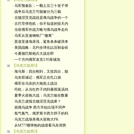
· 乌军预备队：一颗土豆三十发子弹
· 战争后乌克兰可能被分为三截
· 北顿涅茨克战役是俄乌战争的一个
· 古巴导弹危机：你不知道的惊天内
· 当前俄军作战方略与俄乌战争走向
· 乌军从亚速钢铁厂“撤离”
· 莫道亚速海床浅，鲨鱼条条破浪来
· 美国战略：北约全球化以压制金砖
· 今夏顿巴斯炮兵大战在即
· 一个月内俄军攻克3.95座城池
【乌克兰战局5】
· 海马斯：四台刚到，又批四台，能
· 乌东双城记：俄军正在扎口袋
· 俄军在乌东的大炮焦土战法
· 司机：从当红炸子鸡到暴雨落汤鸡
· 夏季火箭炮大战：乌克兰输在数量
· 乌克兰虚报北顿涅茨克战果？
· 就俄乌战争 西方开始出现不同声
· 氖气氪气，俄罗斯卡西方脖子的利
· 乌克兰战场美俄火箭炮大PK
· 从M777榴弹炮的战绩看乌东局势
【乌克兰战局3】