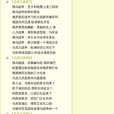
【乌克兰战局7】
· 俄乌战争：意大利电费上涨三四倍
· 俄乌战争的两长两短
· 俄罗斯应该学习民主国家而撤军吗
· 俄国关闭北溪 欧洲寒乱齐至
· 俄罗斯黑色幽默：美丽的女人 便
· 八月战事：俄军推进受阻，乌军反
· 俄乌战争：持久化与全球非美化
· 俄乌战争：两大联盟一个系统正在
· 乌克兰战争：欧洲经济江河日下
· 乌军再现花园口 炸堤水淹老百姓
【乌克兰战局6】
· 俄乌炮战：你轰赫尔松 我炸顿巴
· 欧盟通过购买能源支持俄罗斯打仗
· 预测俄军近期的三大任务
· 乌克兰武器黑市问题显现
· 有人说：冷静自信的普京回来了
· 双子城沦陷后 俄军往何处去？
· 利西昌斯克：口袋已扎起来了
· 利西昌斯克：西后门正在关闭
· 乌东双城记：俄军正在扎口袋
· 北顿涅茨克战役是俄乌战争的一个
【乌克兰战局4】