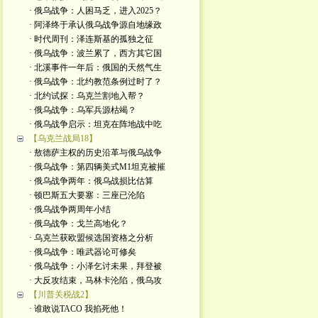
· 俄乌战争：人困马乏，进入2025？
· 阿泽终于承认俄乌战争源自地缘政
· 时代周刊：泽连斯基的孤独之征
· 俄乌战争：波兰累了，西方其它国
· 北溪事件一年后：俄国的天然气生
· 俄乌战争：北约教范条例过时了？
· 北约试探：乌克兰割地入帮？
· 俄乌战争：乌军兵源枯竭？
· 俄乌战争启示：坦克在阵地战中吃
【乌克兰战局18】
· 敖德萨主权的历史沿革与俄乌战争
· 俄乌战争：第四辆美式M1坦克被摧
· 俄乌战争两年：俄乌战损比估算
· 顿巴斯五大要塞：三座已沦陷
· 俄乌战争两周年小结
· 俄乌战争：戈兰高地化？
· 乌克兰获欧盟候选国资格之分析
· 俄乌战争：唯武器论可修矣
· 俄乌战争：小泽乞讨未果，拜登被
· 大反攻结束，马林卡沦陷，俄乌攻
【川普关税战2】
· 谁敢说TACO 我掐死他！