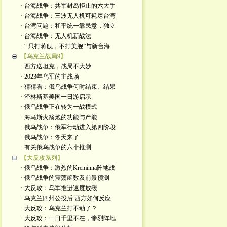
· 台海战争：共军封岛拒止的六大手
· 台海战争：三波无人机可耗尽台湾
· 台湾问题：和平统一靠民意，独立
· 台海战争：无人机新战法
· “ 只打蒋舰，不打美舰”与新台海
【乌克兰战局9】
· 西方送坦克，战局不大妙
· 2023年乌军的主战场
· 猜猜看：俄乌战争何时结束、结果
· 泽林斯基美国一日游启示
· 俄乌战争正在转为一战模式
· 海马斯火箭炮的功能与产能
· 俄乌战争：俄军行动进入第四阶段
· 俄乌战争：冬天来了
· 有关俄乌战争的六个推测
【大反攻系列】
· 俄乌战争：激烈的Kreminna阵地战
· 俄乌战争的震荡函数及前景预测
· 大反攻：乌军推进速度放缓
· 乌克兰四州公投后 西方如何反应
· 大反攻：乌克兰打不动了？
· 大反攻：一日千里不在，惨烈阵地