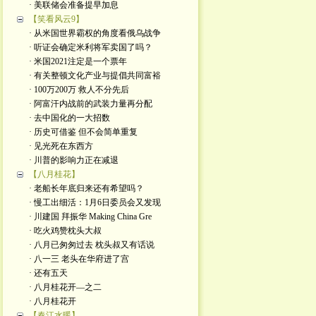
· 美联储会准备提早加息
【笑看风云9】
· 从米国世界霸权的角度看俄乌战争
· 听证会确定米利将军卖国了吗？
· 米国2021注定是一个票年
· 有关整顿文化产业与提倡共同富裕
· 100万200万 救人不分先后
· 阿富汗内战前的武装力量再分配
· 去中国化的一大招数
· 历史可借鉴 但不会简单重复
· 见光死在东西方
· 川普的影响力正在减退
【八月桂花】
· 老船长年底归来还有希望吗？
· 慢工出细活：1月6日委员会又发现
· 川建国 拜振华 Making China Gre
· 吃火鸡赞枕头大叔
· 八月已匆匆过去 枕头叔又有话说
· 八一三 老头在华府进了宫
· 还有五天
· 八月桂花开—之二
· 八月桂花开
【春江水暖】