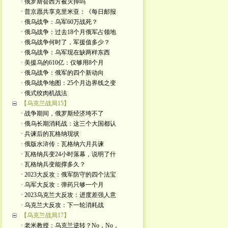
· 俄罗斯会西方被灭掉吗
· 普京愿共享克里米亚：《每日邮报
· 俄乌战争：乌军60万战死？
· 俄乌战争：过去18个月俄军占领地
· 俄乌战争何时了，军援值多少？
· 俄乌战争：乌军现在缺两样东西
· 美援乌的610亿：仅够用8个月
· 俄乌战争：俄军的四个新动向
· 俄乌战争地图：25个月边界线之变
· 俄式绞肉机战法
【乌克兰战局15】
· 战争期间，俄罗斯经济垮不了
· 俄乌长期消耗战：这三个大国都认
· 兵谏后的瓦格纳现状
· 俄版水浒传：瓦格纳六月兵谏
· 瓦格纳兵变24小时落幕，说明了什
· 瓦格纳兵变能撑多久？
· 2023大反攻：俄军防守的四个法宝
· 乌军大反攻：弹药只够一个月
· 2023乌克兰大反攻：进度差强人意
· 乌克兰大反攻：下一轮消耗战
【乌克兰战局17】
· 老米教授：乌克兰逆转？No，No，