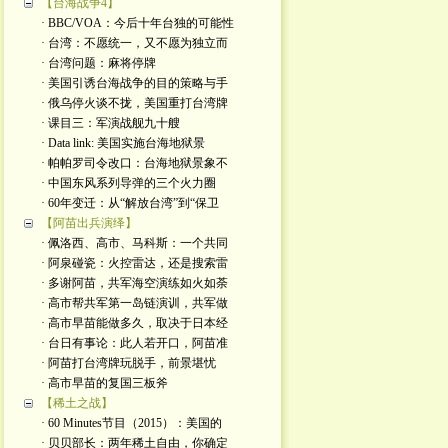
【台海战争4】
· BBC/VOA：今后十年台独的可能性
· 台湾：不愿统一，又不愿为独立而
· 台湾问题：麻将停牌
· 美国引诱台海战争的目的策略与手
· 俄乌停火谈不拢，美国重打台湾牌
· 课目三：军演战舰九十艘
· Data link: 美国实施台海地狱景
· 帕帕罗司令改口：台海地狱景象不
· 中国东风系列导弹的三个火力圈
· 60年变迁：从“解放台湾”到“保卫
【阿苗出兵演绎】
· 佩洛西、高市、马科斯：一个共同
· 阿泉碰瓷：火控雷达，还是搜索雷
· 多谢阿苗，共军海空演练如火如荼
· 高市帮共军第一岛链演训，共军做
· 高市早苗能做多久，取决于日本经
· 台日有事论：此人若开口，阿苗准
· 阿苗打台湾牌玩脱手，前景堪忧
· 高市早苗的复国三板斧
【稀土之战】
· 60 Minutes节目（2015）：美国的
· 贝贝部长：两年稀土自由，你确定