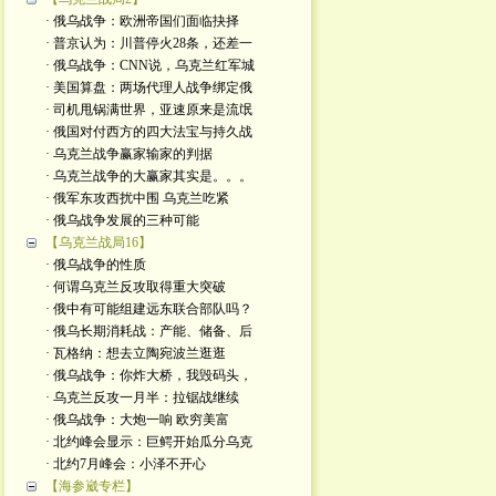
· 俄乌战争：欧洲帝国们面临抉择
· 普京认为：川普停火28条，还差一
· 俄乌战争：CNN说，乌克兰红军城
· 美国算盘：两场代理人战争绑定俄
· 司机甩锅满世界，亚速原来是流氓
· 俄国对付西方的四大法宝与持久战
· 乌克兰战争赢家输家的判据
· 乌克兰战争的大赢家其实是。。。
· 俄军东攻西扰中围 乌克兰吃紧
· 俄乌战争发展的三种可能
【乌克兰战局16】
· 俄乌战争的性质
· 何谓乌克兰反攻取得重大突破
· 俄中有可能组建远东联合部队吗？
· 俄乌长期消耗战：产能、储备、后
· 瓦格纳：想去立陶宛波兰逛逛
· 俄乌战争：你炸大桥，我毁码头，
· 乌克兰反攻一月半：拉锯战继续
· 俄乌战争：大炮一响 欧穷美富
· 北约峰会显示：巨鳄开始瓜分乌克
· 北约7月峰会：小泽不开心
【海参崴专栏】