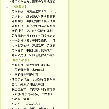
· 美伊谈判失败，懂王会发动地面战
【老米频道】
· 老米教授：乌克兰逆转？No，No，
· 美伊战争：战争越久对伊朗越有利
· 老米教授：美国已输掉了美伊战争
· 老米评论：俄乌战争的起源与结局
· 老萨讲话：成功的中国混合体制
· 芝加哥老米再抱怨：美国养虎为患
· 老米老杜访谈：美国联俄抗中，可
· 老米老萨交锋：深层政府，美国霸
· 老米漫谈：中国问题，俄乌战争，
· 老米如是说：征服还是催毁乌克兰
【历史小资料】
· 快餐时代：最近你看过短剧吗
· 中美航母电弹技术的差别
· 中国航母电弹诞生记
· 珍贵历史记录片：1959年阅兵与国
· 史记：外蒙如何脱离中国
· 联合国五常一年内试射洲际核导弹
· 卡尔森-普京访谈要点（中文版）
· 小资料：施琅
· 小资料：1982马岛战争
· 小资料：第二次国共内战伤亡人数