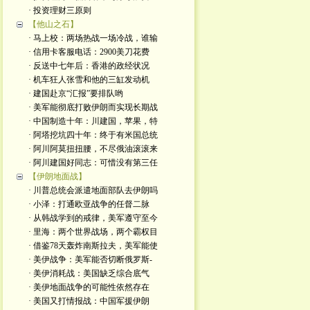
· 投资理财三原则
【他山之石】
· 马上校：两场热战一场冷战，谁输
· 信用卡客服电话：2900美刀花费
· 反送中七年后：香港的政经状况
· 机车狂人张雪和他的三缸发动机
· 建国赴京“汇报”要排队哟
· 美军能彻底打败伊朗而实现长期战
· 中国制造十年：川建国，苹果，特
· 阿塔挖坑四十年：终于有米国总统
· 阿川阿莫扭扭腰，不尽俄油滚滚来
· 阿川建国好同志：可惜没有第三任
【伊朗地面战】
· 川普总统会派遣地面部队去伊朗吗
· 小泽：打通欧亚战争的任督二脉
· 从韩战学到的戒律，美军遵守至今
· 里海：两个世界战场，两个霸权目
· 借鉴78天轰炸南斯拉夫，美军能使
· 美伊战争：美军能否切断俄罗斯-
· 美伊消耗战：美国缺乏综合底气
· 美伊地面战争的可能性依然存在
· 美国又打情报战：中国军援伊朗