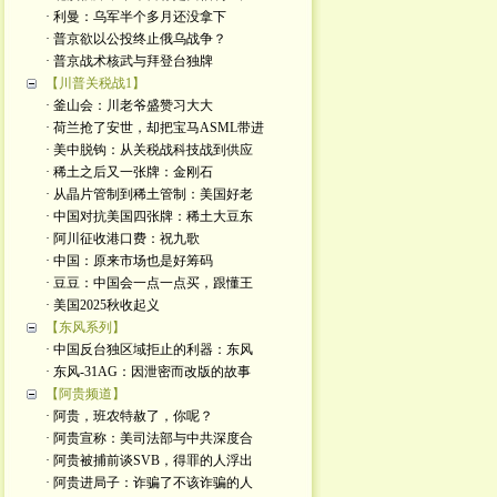
· 利曼：乌军半个多月还没拿下
· 普京欲以公投终止俄乌战争？
· 普京战术核武与拜登台独牌
【川普关税战1】
· 釜山会：川老爷盛赞习大大
· 荷兰抢了安世，却把宝马ASML带进
· 美中脱钩：从关税战科技战到供应
· 稀土之后又一张牌：金刚石
· 从晶片管制到稀土管制：美国好老
· 中国对抗美国四张牌：稀土大豆东
· 阿川征收港口费：祝九歌
· 中国：原来市场也是好筹码
· 豆豆：中国会一点一点买，跟懂王
· 美国2025秋收起义
【东风系列】
· 中国反台独区域拒止的利器：东风
· 东风-31AG：因泄密而改版的故事
【阿贵频道】
· 阿贵，班农特赦了，你呢？
· 阿贵宣称：美司法部与中共深度合
· 阿贵被捕前谈SVB，得罪的人浮出
· 阿贵进局子：诈骗了不该诈骗的人