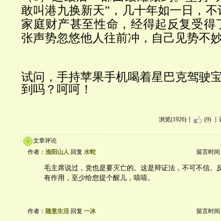
敢叫港九换新天”，几十年如一日，不
家庭财产甚至性命，经得起反复受得
张声势忽悠他人往前冲，自己见势不
试问，手持苹果手机喝着星巴克驾驶
到吗？呵呵！
浏览(1926)
(9)
文章评论
作者：
渔阳山人
回复
水蛇
留言时间：20
毛主席说过，党也是要灭亡的。这是辩证法，不可不信。
有作用，至少给您提个醒儿，嘻嘻。
作者：
随意生活
回复
一冰
留言时间：20