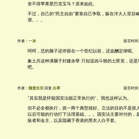
舍不得苹果星巴克宝马？原来如此。
不过，自己的“民主自由”要靠自己争取，躲在洋大人背后
谱。。。
作者：
一冰
留言时间：20
呵呵，恁的脑子还停留在一个世纪以前，还血酬定律呢。
象土共这种满脑子封建余孽·只知逞凶斗狠的土匪党，还是
吧。
作者：
随意生活
回复
白草
留言时间：20
"其实我是怀疑国安法能正常执行的"。我也这样认为。
但不必全都执行，抓一两个典型就好。立法的目的不是抓
以后可能的行动打下法理基础。。。国安法主要对付的，
纵者和金主，以及隐藏于香港的黑衣人白手套。