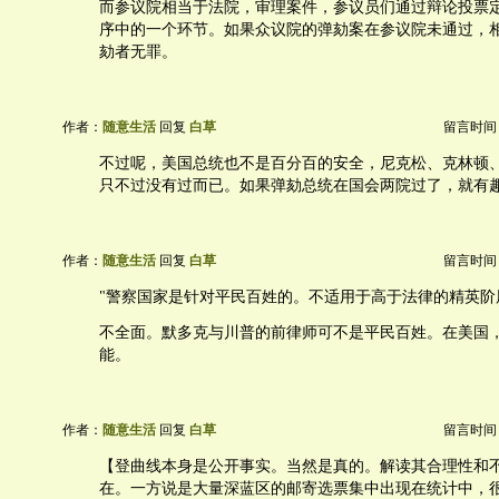
而参议院相当于法院，审理案件，参议员们通过辩论投票
序中的一个环节。如果众议院的弹劾案在参议院未通过，
劾者无罪。
作者：
随意生活
回复
白草
留言时间：20
不过呢，美国总统也不是百分百的安全，尼克松、克林顿
只不过没有过而已。如果弹劾总统在国会两院过了，就有
作者：
随意生活
回复
白草
留言时间：20
"警察国家是针对平民百姓的。不适用于高于法律的精英阶
不全面。默多克与川普的前律师可不是平民百姓。在美国
能。
作者：
随意生活
回复
白草
留言时间：20
【登曲线本身是公开事实。当然是真的。解读其合理性和
在。一方说是大量深蓝区的邮寄选票集中出现在统计中，