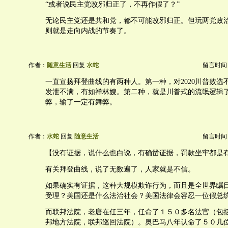
“或者说民主党改邪归正了，不再作假了？”
无论民主党还是共和党，都不可能改邪归正。但玩两党政
则就是走向内战的节奏了。
作者：
随意生活
回复
水蛇
留言时间：20
一直宣扬拜登曲线的有两种人。第一种，对2020川普败选
发泄不满，有如祥林嫂。第二种，就是川普式的流氓逻辑
弊，输了一定有舞弊。
作者：
水蛇
回复
随意生活
留言时间：20
【没有证据，说什么也白说，有确凿证据，罚款坐牢都是
有关拜登曲线，说了无数遍了，人家就是不信。
如果确实有证据，这种大规模欺诈行为，而且是全世界瞩
受理？美国还是什么法治社会？美国法律会容忍一位假总
而联邦法院，老唐在任三年，任命了１５０多名法官（包
邦地方法院，联邦巡回法院）。奥巴马八年认命了５０几