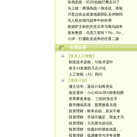
· 张局忽悠：052D也能打鹰击20了
· 马上校：两场热战一场冷战，谁输
· 川普总统会派遣地面部队去伊朗吗
· 无人机在现代战争中的作用
· 敖德萨主权的历史沿革与俄乌战争
· 老米教授：乌克兰逆转？No，No，
· 小泽：打通欧亚战争的任督二脉
分类目录
【有关人工智能】
· 制造技术是根，AI技术是叶
· 有关AI发展的几点讨论
· 人工智能（AI）四问
【退休计划】
· 懂王访华：退休计划再夯实
· 临近退休：小心401k/IRA税务陷阱
· 世界萧条来临， 三招对策在手
· 股市继续高涨，股票接着兑现
· 投资理财：财务自由，其实不难
· 投资理财：市场不确定，现金才为
· 投资理财：大兵团与游击队
· 投资理财：你最好的朋友就是。。
· 投资理财：低调奢华与浮夸浪费