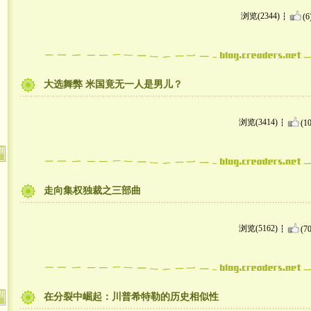
浏览(2344)
(6
大选舞弊 米国竟无一人是男儿？
浏览(3414)
(10
走向集权独裁之三部曲
浏览(5162)
(70
在分裂中崛起：川普希特勒的历史相似性