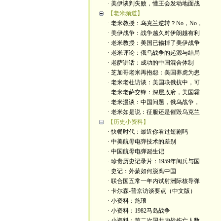
· 美伊谈判失败，懂王会发动地面战
【老米频道】
· 老米教授：乌克兰逆转？No，No，
· 美伊战争：战争越久对伊朗越有利
· 老米教授：美国已输掉了美伊战争
· 老米评论：俄乌战争的起源与结局
· 老萨讲话：成功的中国混合体制
· 芝加哥老米再抱怨：美国养虎为患
· 老米老杜访谈：美国联俄抗中，可
· 老米老萨交锋：深层政府，美国霸
· 老米漫谈：中国问题，俄乌战争，
· 老米如是说：征服还是催毁乌克兰
【历史小资料】
· 快餐时代：最近你看过短剧吗
· 中美航母电弹技术的差别
· 中国航母电弹诞生记
· 珍贵历史记录片：1959年阅兵与国
· 史记：外蒙如何脱离中国
· 联合国五常一年内试射洲际核导弹
· 卡尔森-普京访谈要点（中文版）
· 小资料：施琅
· 小资料：1982马岛战争
· 小资料：第二次国共内战伤亡人数