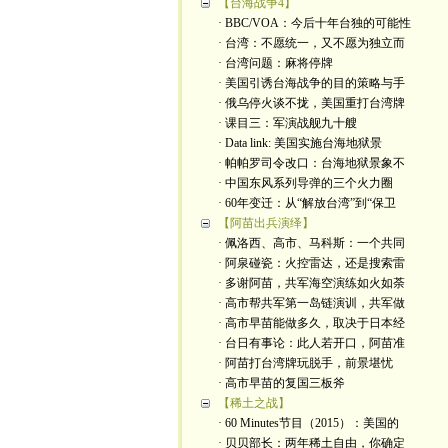
【台海战争4】
· BBC/VOA：今后十年台独的可能性
· 台湾：不愿统一，又不愿为独立而
· 台湾问题：麻将停牌
· 美国引诱台海战争的目的策略与手
· 俄乌停火谈不拢，美国重打台湾牌
· 课目三：军演战舰九十艘
· Data link: 美国实施台海地狱景
· 帕帕罗司令改口：台海地狱景象不
· 中国东风系列导弹的三个火力圈
· 60年变迁：从“解放台湾”到“保卫
【阿苗出兵演绎】
· 佩洛西、高市、马科斯：一个共同
· 阿泉碰瓷：火控雷达，还是搜索雷
· 多谢阿苗，共军海空演练如火如荼
· 高市帮共军第一岛链演训，共军做
· 高市早苗能做多久，取决于日本经
· 台日有事论：此人若开口，阿苗准
· 阿苗打台湾牌玩脱手，前景堪忧
· 高市早苗的复国三板斧
【稀土之战】
· 60 Minutes节目（2015）：美国的
· 贝贝部长：两年稀土自由，你确定