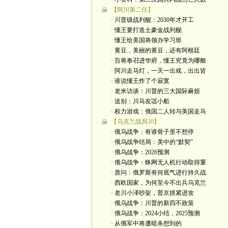
【阿川第二任】
· 川普级战列舰：2030年才开工
· 懂王要打造土豪金战列舰
· 懂王给美国将领办学习班
· 黄豆，美丽的黄豆，还有阿根廷
· 百将奉召进华府，懂王究竟为哪般
· 阿川走马灯，一天一出戏，出出皆
· 谁说懂王炸了个寂寞
· 老米访谈：川普的三大国际麻烦
· 送别：川马友谊小船
· 权力游戏：俄国二人转与美国走马
【乌克兰战局20】
· 俄乌战争：有谁骨子里不想停
· 俄乌战争结局：美中的“默契”
· 俄乌战争：2026预测
· 俄乌战争：蛛网无人机行动取得重
· 质问：俄罗斯有何底气进行持久战
· 西欧国家，为何至今不出兵乌克兰
· 老川小泽吵架，普京抓紧进攻
· 俄乌战争：川普的新四不政策
· 俄乌战争：2024小结，2025预测
· 从俄军中将遭暗杀想到的