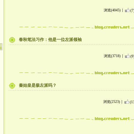
浏览(4045)
(7
春秋笔法习作：他是一位左派领袖
浏览(3718)
(9
秦始皇是极左派吗？
浏览(2523)
(1