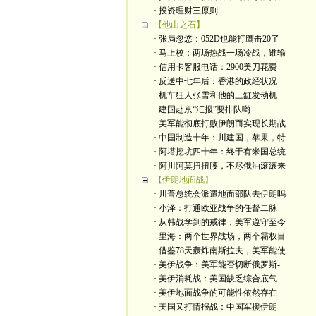
· 投资理财三原则
【他山之石】
· 张局忽悠：052D也能打鹰击20了
· 马上校：两场热战一场冷战，谁输
· 信用卡客服电话：2900美刀花费
· 反送中七年后：香港的政经状况
· 机车狂人张雪和他的三缸发动机
· 建国赴京“汇报”要排队哟
· 美军能彻底打败伊朗而实现长期战
· 中国制造十年：川建国，苹果，特
· 阿塔挖坑四十年：终于有米国总统
· 阿川阿莫扭扭腰，不尽俄油滚滚来
【伊朗地面战】
· 川普总统会派遣地面部队去伊朗吗
· 小泽：打通欧亚战争的任督二脉
· 从韩战学到的戒律，美军遵守至今
· 里海：两个世界战场，两个霸权目
· 借鉴78天轰炸南斯拉夫，美军能使
· 美伊战争：美军能否切断俄罗斯-
· 美伊消耗战：美国缺乏综合底气
· 美伊地面战争的可能性依然存在
· 美国又打情报战：中国军援伊朗