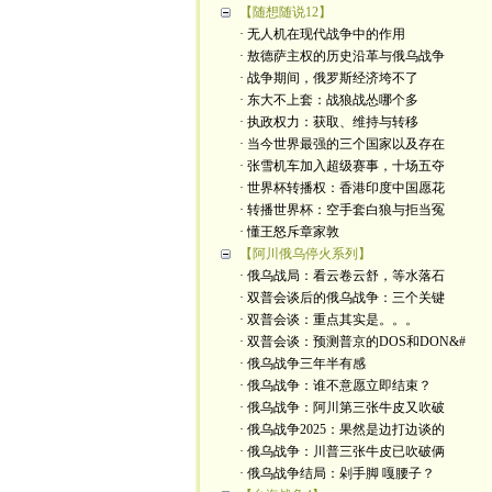
【随想随说12】
· 无人机在现代战争中的作用
· 敖德萨主权的历史沿革与俄乌战争
· 战争期间，俄罗斯经济垮不了
· 东大不上套：战狼战怂哪个多
· 执政权力：获取、维持与转移
· 当今世界最强的三个国家以及存在
· 张雪机车加入超级赛事，十场五夺
· 世界杯转播权：香港印度中国愿花
· 转播世界杯：空手套白狼与拒当冤
· 懂王怒斥章家敦
【阿川俄乌停火系列】
· 俄乌战局：看云卷云舒，等水落石
· 双普会谈后的俄乌战争：三个关键
· 双普会谈：重点其实是。。。
· 双普会谈：预测普京的DOS和DON&#
· 俄乌战争三年半有感
· 俄乌战争：谁不意愿立即结束？
· 俄乌战争：阿川第三张牛皮又吹破
· 俄乌战争2025：果然是边打边谈的
· 俄乌战争：川普三张牛皮已吹破俩
· 俄乌战争结局：剁手脚 嘎腰子？