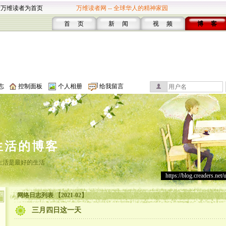
设万维读者为首页
万维读者网 -- 全球华人的精神家园
首 页
新 闻
视 频
博 客
志
控制面板
个人相册
给我留言
生活的博客
生活是最好的生活
https://blog.creaders.net/
网络日志列表 【2021-02】
三月四日这一天