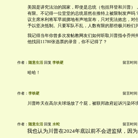
美国是讲究法治的国家，即使是总统（包括拜登和川普）
有限。不记得一位堂堂的总统居然在推特上被限制发声吗
议主席米利将军早就掷地有声地宣布，只对宪法效忠，对
予以坚决抵制。只要军队不乱，人数有限的那些极川粉们
我记得当年你曾多次发帖教网友们如何听取川普指令乔州
他找回11780张选票的录音，你不记得了？
作者：
随意生活
回复
李铁硬
留言时间：20
哈哈！
作者：
李铁硬
留言时间：20
川普昨天在高尔夫球场放了个屁，被联邦政府起诉污染环
作者：
随意生活
回复
水蛇
留言时间：20
我也认为川普在2024年底以前不会进监狱，因