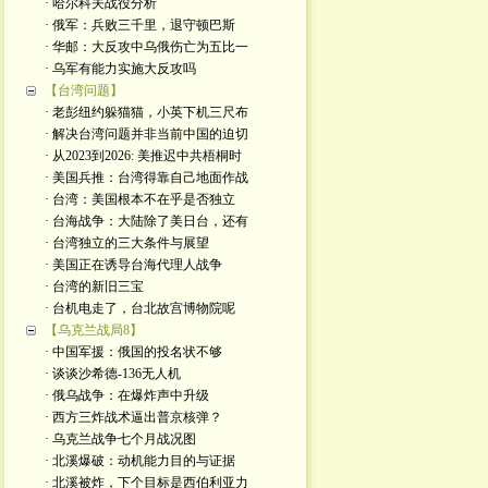
· 哈尔科夫战役分析
· 俄军：兵败三千里，退守顿巴斯
· 华邮：大反攻中乌俄伤亡为五比一
· 乌军有能力实施大反攻吗
【台湾问题】
· 老彭纽约躲猫猫，小英下机三尺布
· 解决台湾问题并非当前中国的迫切
· 从2023到2026: 美推迟中共梧桐时
· 美国兵推：台湾得靠自己地面作战
· 台湾：美国根本不在乎是否独立
· 台海战争：大陆除了美日台，还有
· 台湾独立的三大条件与展望
· 美国正在诱导台海代理人战争
· 台湾的新旧三宝
· 台机电走了，台北故宫博物院呢
【乌克兰战局8】
· 中国军援：俄国的投名状不够
· 谈谈沙希德-136无人机
· 俄乌战争：在爆炸声中升级
· 西方三炸战术逼出普京核弹？
· 乌克兰战争七个月战况图
· 北溪爆破：动机能力目的与证据
· 北溪被炸，下个目标是西伯利亚力