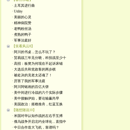
· 土耳其进行曲
· Utility
· 美丽的心灵
· 精神病院赞
· 老鸭粉丝汤
· 煮熟的鸭子
· 军事法庭好
【笑看风云8】
· 阿川的书桌，怎么不玩了？
· 贸易战三年见分晓，科技战至少十
· 高招：板凳为何现在不起诉床铺
· 大选后共和党政客的两步棋
· 被处决的克老太还魂了！
· 厉害了我的军事法庭
· 阿川阿铭画的百亿大饼
· 美中间进行冷战的六个实际步骤
· 美中接触伊始，要论输赢尚早
· 美国政治：摇橹推舟，红蓝互换
【随想随说10】
· 米国对华认知作战的左右手互搏
· 俄乌战争开启北约全球化，直指中
· 中日合作造大飞机，靠谱吗？