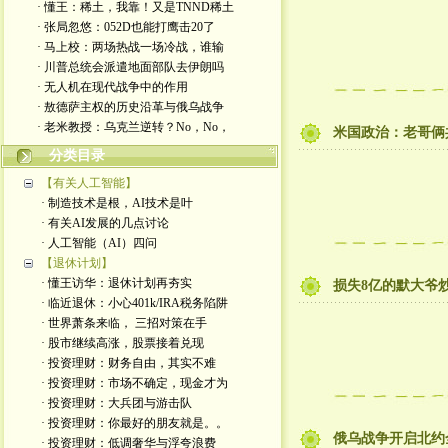
· 懂王：稀土，我靠！又是TNND稀土
· 张局忽悠：052D也能打鹰击20了
· 马上校：两场热战一场冷战，谁输
· 川普总统会派遣地面部队去伊朗吗
· 无人机在现代战争中的作用
· 敖德萨主权的历史沿革与俄乌战争
· 老米教授：乌克兰逆转？No，No，
米国政治：老哥俩共
分类目录
【有关人工智能】
· 制造技术是根，AI技术是叶
· 有关AI发展的几点讨论
· 人工智能（AI）四问
【退休计划】
· 懂王访华：退休计划再夯实
损失8亿的默大爷炒
· 临近退休：小心401k/IRA税务陷阱
· 世界萧条来临， 三招对策在手
· 股市继续高涨，股票接着兑现
· 投资理财：财务自由，其实不难
· 投资理财：市场不确定，现金才为
· 投资理财：大兵团与游击队
· 投资理财：你最好的朋友就是。。
俄乌战争开启北约
· 投资理财：低调奢华与浮夸浪费