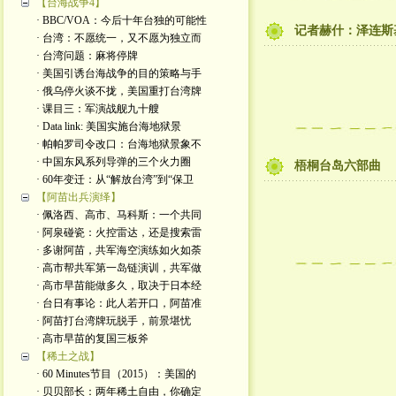
【台海战争4】
· BBC/VOA：今后十年台独的可能性
记者赫什：泽连斯
· 台湾：不愿统一，又不愿为独立而
· 台湾问题：麻将停牌
· 美国引诱台海战争的目的策略与手
· 俄乌停火谈不拢，美国重打台湾牌
· 课目三：军演战舰九十艘
· Data link: 美国实施台海地狱景
· 帕帕罗司令改口：台海地狱景象不
· 中国东风系列导弹的三个火力圈
梧桐台岛六部曲
· 60年变迁：从“解放台湾”到“保卫
【阿苗出兵演绎】
· 佩洛西、高市、马科斯：一个共同
· 阿泉碰瓷：火控雷达，还是搜索雷
· 多谢阿苗，共军海空演练如火如荼
· 高市帮共军第一岛链演训，共军做
· 高市早苗能做多久，取决于日本经
· 台日有事论：此人若开口，阿苗准
· 阿苗打台湾牌玩脱手，前景堪忧
· 高市早苗的复国三板斧
【稀土之战】
· 60 Minutes节目（2015）：美国的
· 贝贝部长：两年稀土自由，你确定