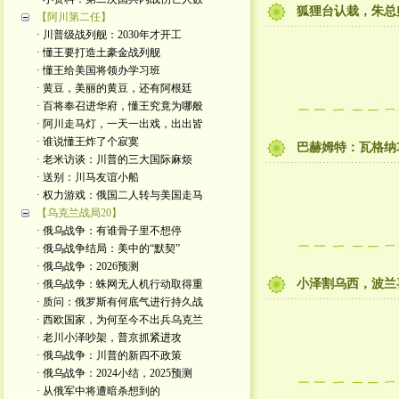
狐狸台认栽，朱总
【阿川第二任】
· 川普级战列舰：2030年才开工
· 懂王要打造土豪金战列舰
· 懂王给美国将领办学习班
· 黄豆，美丽的黄豆，还有阿根廷
· 百将奉召进华府，懂王究竟为哪般
· 阿川走马灯，一天一出戏，出出皆
· 谁说懂王炸了个寂寞
巴赫姆特：瓦格纳
· 老米访谈：川普的三大国际麻烦
· 送别：川马友谊小船
· 权力游戏：俄国二人转与美国走马
【乌克兰战局20】
· 俄乌战争：有谁骨子里不想停
· 俄乌战争结局：美中的“默契”
· 俄乌战争：2026预测
小泽割乌西，波兰
· 俄乌战争：蛛网无人机行动取得重
· 质问：俄罗斯有何底气进行持久战
· 西欧国家，为何至今不出兵乌克兰
· 老川小泽吵架，普京抓紧进攻
· 俄乌战争：川普的新四不政策
· 俄乌战争：2024小结，2025预测
· 从俄军中将遭暗杀想到的