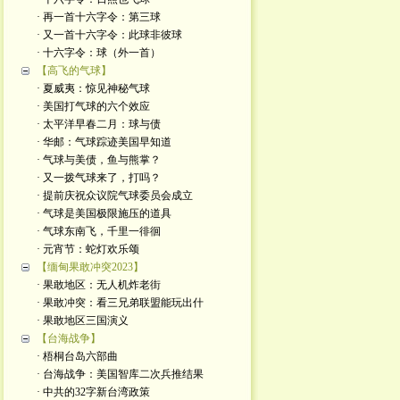
· 再一首十六字令：第三球
· 又一首十六字令：此球非彼球
· 十六字令：球（外一首）
【高飞的气球】
· 夏威夷：惊见神秘气球
· 美国打气球的六个效应
· 太平洋早春二月：球与债
· 华邮：气球踪迹美国早知道
· 气球与美债，鱼与熊掌？
· 又一拨气球来了，打吗？
· 提前庆祝众议院气球委员会成立
· 气球是美国极限施压的道具
· 气球东南飞，千里一徘徊
· 元宵节：蛇灯欢乐颂
【缅甸果敢冲突2023】
· 果敢地区：无人机炸老街
· 果敢冲突：看三兄弟联盟能玩出什
· 果敢地区三国演义
【台海战争】
· 梧桐台岛六部曲
· 台海战争：美国智库二次兵推结果
· 中共的32字新台湾政策