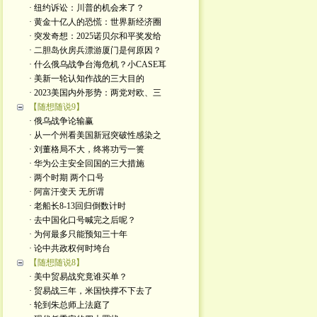
· 纽约诉讼：川普的机会来了？
· 黄金十亿人的恐慌：世界新经济圈
· 突发奇想：2025诺贝尔和平奖发给
· 二胆岛伙房兵漂游厦门是何原因？
· 什么俄乌战争台海危机？小CASE耳
· 美新一轮认知作战的三大目的
· 2023美国内外形势：两党对欧、三
【随想随说9】
· 俄乌战争论输赢
· 从一个州看美国新冠突破性感染之
· 刘董格局不大，终将功亏一篑
· 华为公主安全回国的三大措施
· 两个时期 两个口号
· 阿富汗变天 无所谓
· 老船长8-13回归倒数计时
· 去中国化口号喊完之后呢？
· 为何最多只能预知三十年
· 论中共政权何时垮台
【随想随说8】
· 美中贸易战究竟谁买单？
· 贸易战三年，米国快撑不下去了
· 轮到朱总师上法庭了