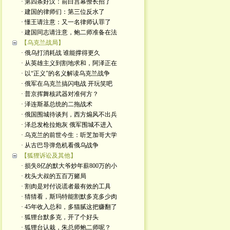
· 第四条好汉：前白宫幕僚长招了
· 建国的律师们：第三位反水了
· 懂王请注意：又一名律师认罪了
· 建国同志请注意，鲍二师准备在法
【乌克兰战局】
· 俄乌打消耗战 谁能撑得更久
· 从英雄主义到割地求和，阿泽正在
· 以“正义”的名义解读乌克兰战争
· 俄军在乌克兰搞闪电战 开玩笑吧
· 普京挥舞核武器对准何方？
· 泽连斯基总统的二拖战术
· 俄国围城待谈判，西方煽风不出兵
· 泽总发枪拉炮灰 俄军围城不进入
· 乌克兰的前世今生：听芝加哥大学
· 从古巴导弹危机看俄乌战争
【狐狸诉讼及其他】
· 损失8亿的默大爷炒年薪800万的小
· 枕头大叔的五百万赌局
· 割肉是对付说谎者最有效的工具
· 猜猜看，斯玛特能割默多克多少肉
· 45年收入总和，多猫腻这把赚翻了
· 狐狸台默多克，开了个好头
· 狐狸台认栽，朱总师鲍二师呢？