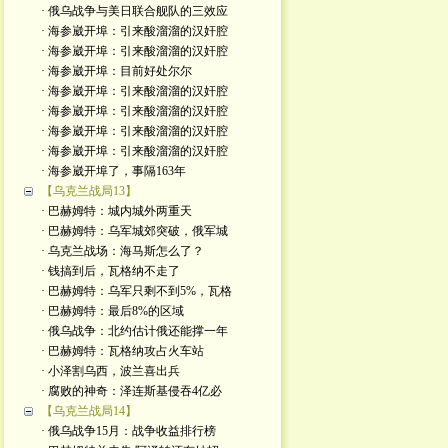
· 俄乌战争与美日联合舰队的三效应
· 海参崴开埠：引来酸溜溜的汉奸腔
· 海参崴开埠：引来酸溜溜的汉奸腔
· 海参崴开埠：目前好处尔尔
· 海参崴开埠：引来酸溜溜的汉奸腔
· 海参崴开埠：引来酸溜溜的汉奸腔
· 海参崴开埠：引来酸溜溜的汉奸腔
· 海参崴开埠：引来酸溜溜的汉奸腔
· 海参崴开埠了，事隔163年
【乌克兰战局13】
· 巴赫姆特：城内城外两重天
· 巴赫姆特：乌军城郊突破，俄军城
· 乌克兰战场：海马斯怎么了？
· 钱搞到后，瓦格纳不走了
· 巴赫姆特：乌军只剩不到5%，瓦格
· 巴赫姆特：最后8%的区域
· 俄乌战争：北约估计俄还能撑一年
· 巴赫姆特：瓦格纳攻占火车站
· 小泽割乌西，波兰喜出兵
· 腐败的神奇：泽连斯基侵吞4亿必
【乌克兰战局14】
· 俄乌战争15月：战争收益排行榜