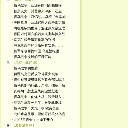
· 俄乌战争：欧洲帝国们面临抉择
· 普京认为：川普停火28条，还差一
· 俄乌战争：CNN说，乌克兰红军城
· 美国算盘：两场代理人战争绑定俄
· 司机甩锅满世界，亚速原来是流氓
· 俄国对付西方的四大法宝与持久战
· 乌克兰战争赢家输家的判据
· 乌克兰战争的大赢家其实是。。。
· 俄军东攻西扰中围 乌克兰吃紧
· 俄乌战争发展的三种可能
【乌克兰战局16】
· 俄乌战争的性质
· 何谓乌克兰反攻取得重大突破
· 俄中有可能组建远东联合部队吗？
· 俄乌长期消耗战：产能、储备、后
· 瓦格纳：想去立陶宛波兰逛逛
· 俄乌战争：你炸大桥，我毁码头，
· 乌克兰反攻一月半：拉锯战继续
· 俄乌战争：大炮一响 欧穷美富
· 北约峰会显示：巨鳄开始瓜分乌克
· 北约7月峰会：小泽不开心
【海参崴专栏】