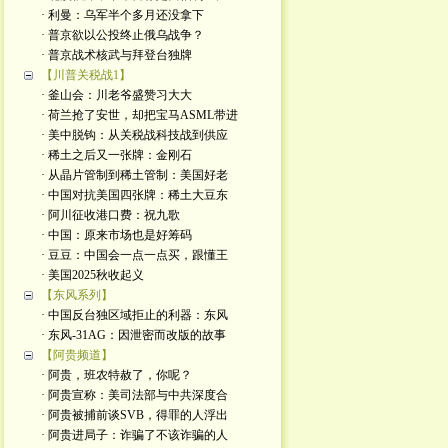
· 利曼：乌军半个多月还没拿下
· 普京欲以公投终止俄乌战争？
· 普京战术核武与拜登台独牌
【川普关税战1】
· 釜山会：川老爷盛赞习大大
· 荷兰抢了安世，却把宝马ASML带进
· 美中脱钩：从关税战科技战到供应
· 稀土之后又一张牌：金刚石
· 从晶片管制到稀土管制：美国好老
· 中国对抗美国四张牌：稀土大豆东
· 阿川征收港口费：祝九歌
· 中国：原来市场也是好筹码
· 豆豆：中国会一点一点买，跟懂王
· 美国2025秋收起义
【东风系列】
· 中国反台独区域拒止的利器：东风
· 东风-31AG：因泄密而改版的故事
【阿贵频道】
· 阿贵，班农特赦了，你呢？
· 阿贵宣称：美司法部与中共深度合
· 阿贵被捕前谈SVB，得罪的人浮出
· 阿贵进局子：诈骗了不该诈骗的人