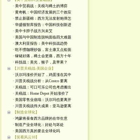
· 美中贸易战：关税与稀土的博弈
· 黄奇帆：中国经济发展的三个效应
· 禁止新疆棉：西方无法发射炮弹怎
· 华盛顿智库报告：中国科技创新进
· 美中卡脖子战方兴未艾
· 美国与中国制造脱钩面临四大难题
· 澳大利亚报告：美中科技战趋势
· 吃不惯咖喱炒饭，富士康又点烩面
· 镓锗好痛，稀土会更痛，西方十年
· 科技战：美光，猴子，及苹果？
【川普关税战-美国企业】
· 沃尔玛涨价开始了，鸡蛋涨在其中
· 川普关税战分析：从Costco 要离
· 关税战：可口可乐公司也考虑搬出
· 关税战：Home Depot 开始涨价了
· 美国零售业崩塌：沃尔玛也要离开
· 川普关税战伟大成果：亚马逊要离
【制造全球化】
· 鸿蒙将蚕食西方品牌的在华生意
· 制造产业全球化：好处与坏处
· 美国西方真的要去全球化吗
【笑看风云10】