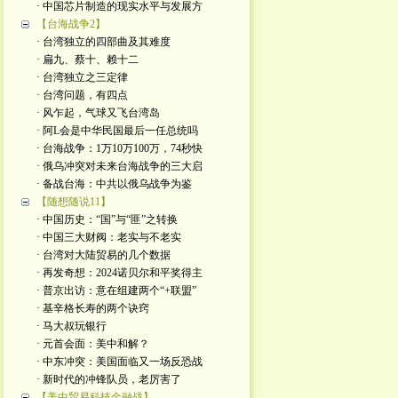
· 中国芯片制造的现实水平与发展方
【台海战争2】
· 台湾独立的四部曲及其难度
· 扁九、蔡十、赖十二
· 台湾独立之三定律
· 台湾问题，有四点
· 风乍起，气球又飞台湾岛
· 阿L会是中华民国最后一任总统吗
· 台海战争：1万10万100万，74秒快
· 俄乌冲突对未来台海战争的三大启
· 备战台海：中共以俄乌战争为鉴
【随想随说11】
· 中国历史：“国”与“匪”之转换
· 中国三大财阀：老实与不老实
· 台湾对大陆贸易的几个数据
· 再发奇想：2024诺贝尔和平奖得主
· 普京出访：意在组建两个“+联盟”
· 基辛格长寿的两个诀窍
· 马大叔玩银行
· 元首会面：美中和解？
· 中东冲突：美国面临又一场反恐战
· 新时代的冲锋队员，老厉害了
【美中贸易科技金融战】