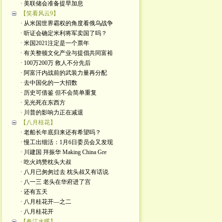
· 美联储会准备提早加息
【笑看风云9】
· 从米国世界霸权的角度看俄乌战争
· 听证会确定米利将军卖国了吗？
· 米国2021注定是一个票年
· 有关整顿文化产业与提倡共同富裕
· 100万200万 救人不分先后
· 阿富汗内战前的武装力量再分配
· 去中国化的一大招数
· 历史可借鉴 但不会简单重复
· 见光死在东西方
· 川普的影响力正在减退
【八月桂花】
· 老船长年底归来还有希望吗？
· 慢工出细活：1月6日委员会又发现
· 川建国 拜振华 Making China Gre
· 吃火鸡赞枕头大叔
· 八月已匆匆过去 枕头叔又有话说
· 八一三 老头在华府进了宫
· 还有五天
· 八月桂花开—之二
· 八月桂花开
【春江水暖】