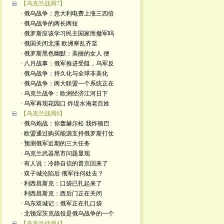
【乌克兰战局7】
· 俄乌战争：意大利电费上涨三四倍
· 俄乌战争的两长两短
· 俄罗斯应该学习民主国家而撤军吗
· 俄国关闭北溪 欧洲寒乱齐至
· 俄罗斯黑色幽默：美丽的女人 便
· 八月战事：俄军推进受阻，乌军反
· 俄乌战争：持久化与全球非美化
· 俄乌战争：两大联盟一个系统正在
· 乌克兰战争：欧洲经济江河日下
· 乌军再现花园口 炸堤水淹老百姓
【乌克兰战局6】
· 俄乌炮战：你轰赫尔松 我炸顿巴
· 欧盟通过购买能源支持俄罗斯打仗
· 预测俄军近期的三大任务
· 乌克兰武器黑市问题显现
· 有人说：冷静自信的普京回来了
· 双子城沦陷后 俄军往何处去？
· 利西昌斯克：口袋已扎起来了
· 利西昌斯克：西后门正在关闭
· 乌东双城记：俄军正在扎口袋
· 北顿涅茨克战役是俄乌战争的一个
【乌克兰战局4】