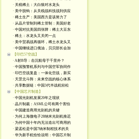
· 关税稀土：大白狼对水龙头
· 美中脱钩：从关税战科技战到供应
· 稀土生产：美国西方是该努力了
· 从晶片管制到稀土管制：美国好老
· 中国对抗美国四张牌：稀土大豆东
· 稀土：水龙头又关闭一点
· 美中贸易战再循环，稀土水龙头又
· 中国继续进口俄油，贝贝部长会加
【印巴57空战】
· A射B导：击沉航母于千里外？
· 中国预警机系列与中国空军协同作
· 印巴空战复盘：一体化空战，新买
· 天罡北斗阵：未来空战的核心体系
· 共享数据链：中国3代半战机轻松
【中国芯片制造】
· 中国光刻机发展20年之现状
· 晶片制裁：ASML公司有两个害怕
· 中国建造商用光刻机的关键
· 为何上海微电子28纳米光刻机推迟
· 为何中国十年内无法造出可商用的
· 梁孟松是中国7纳米制程技术的关
· 华为新手机恰恰说明：中国芯片制