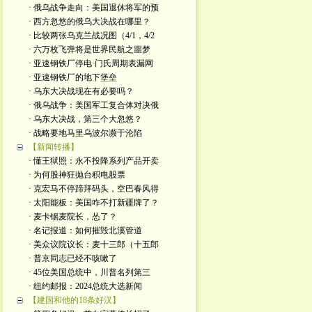
· 俄乌战争走向：美国退休将军的预
· 西方忽悠的俄乌大决战在哪里？
· 比较两张乌克兰战况图（4/1，4/2
· 六万枚飞弹将是世界民航之噩梦
· 亚速钢铁厂停电·门氏周期表漏网
· 亚速钢铁厂的地下堡垒
· 乌东大决战现在有必要吗？
· 俄乌战争：美国军工复合体对决俄
· 乌东大决战，第三个大忽悠？
· 战略要地马里乌波尔濒于沦陷
【新闻转播】
· 懂王狱照：永不投降系列产品开卖
· 为何股神狂抛台积电股票
· 克宏马不停蹄拜码头，空巴春风得
· 太阳能板：美国咋不打新疆牌了？
· 麦卡锡麦院长，怂了？
· 名记报道：如何摧毁北溪管道
· 美众议院议长：麦十三郎（十五郎
· 普京同志已经不咳嗽了
· 45位美国总统中，川普名列第三
· 纽约邮报：2024总统大选新闻
【建国和他的18条好汉】