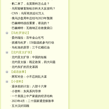
· 豹二来了，去莫斯科怎么走？
· 乌军能够复制哈尔科夫大反攻吗？
· CNN：乌军死伤近62万人
· 俄乌沙盘周年总结与2023年预测
· 巴赫姆特战役重要，谁说的？
· 巴赫姆特：瓦格纳正在收拢袋口
【马杜罗游记】
· 委内瑞拉：百年金山乞丐
· 抓捕马杜罗：150架战机参与行动
· 马杜洛的原罪：三千亿桶石油
【北约亚太扩张】
· 北约亚太扩张：中国的短板
· 北约亚太版：既定政策，四大问题
· 北约东扩的历史基因
【成语故事】
· 两军对垒：小不忍则乱大谋
【小资料】
· 退休前的计划：八部十六掌
· 小资料：东风系列导弹
· 一个美国上中产家庭的经济结构
· 2023年4月：二十国家通货膨胀率
· 五大汉奸回顾