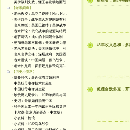
猜猜看，斯玛特能
· 美伊谈判失败，懂王会发动地面战
【老米频道】
· 老米教授：乌克兰逆转？No，No，
· 美伊战争：战争越久对伊朗越有利
· 老米教授：美国已输掉了美伊战争
· 老米评论：俄乌战争的起源与结局
· 老萨讲话：成功的中国混合体制
· 芝加哥老米再抱怨：美国养虎为患
45年收入总和，
· 老米老杜访谈：美国联俄抗中，可
· 老米老萨交锋：深层政府，美国霸
· 老米漫谈：中国问题，俄乌战争，
· 老米如是说：征服还是催毁乌克兰
【历史小资料】
· 快餐时代：最近你看过短剧吗
· 中美航母电弹技术的差别
· 中国航母电弹诞生记
狐狸台默多克，开
· 珍贵历史记录片：1959年阅兵与国
· 史记：外蒙如何脱离中国
· 联合国五常一年内试射洲际核导弹
· 卡尔森-普京访谈要点（中文版）
· 小资料：施琅
· 小资料：1982马岛战争
· 小资料：第二次国共内战伤亡人数