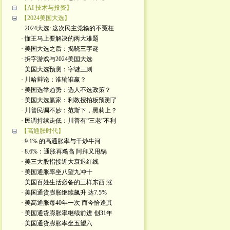
【AI 技术与投资】
【2024美国大选】
· 2024大选: 这次民主党输的不冤枉
· 懂王马上要解决的两大难题
· 美国大选之后：揭晓三字谜
· 拆字游戏与2024美国大选
· 美国大选预测：字谜三则
· 川哈辩论：谁输谁赢？
· 美国选举趋势：选人不选政策？
· 美国大选赢家：利教授拍板预测了
· 川普民调不妙：范斯下，黑莉上？
· 民调持续走低：川普有“三老”不利
【高通胀时代】
· 9.1% 的高通胀率与干炒牛河
· 8.6%：通胀再飚高 阿拜又甩锅
· 美三大股指接近大衰退红线
· 美国通胀率坐八望九冲十
· 美国百姓生活必备的三样东西 涨
· 美国通货膨胀继续飙升 达7.5%
· 美高通胀每40年一次 而今恰逢其
· 美国通货膨胀率继续前进 创31年
· 美国通货膨胀率坐五望六