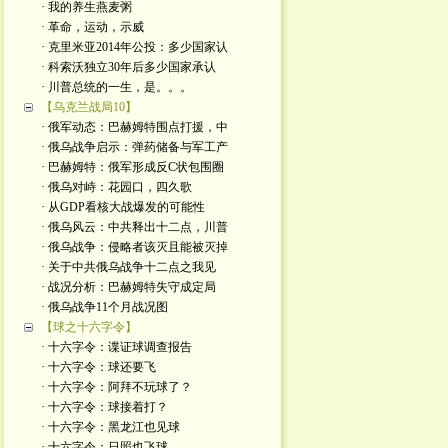
· 我的养生燕麦粥
· 革命，运动，示威
· 克里米亚2014年公投：多少国家认
· 科索沃独立30年后多少国家承认
· 川普总统的一生，是。。。
【乌克兰战局10】
· 俄军动态：巴赫姆特围点打援，中
· 俄乌战争启示：弹药储备与军工产
· 巴赫姆特：俄军形成反C状包围圈
· 俄乌对峙：花园口，四久歌
· 从GDP看核大战爆发的可能性
· 俄乌风云：中共释出十二点，川普
· 俄乌战争：侵略者该灭且能被灭掉
· 关于中共俄乌战争十二点之我见
· 战况分析：巴赫姆特失守成定局
· 俄乌战争11个月战况图
【球之十六字令】
· 十六字令：谍证球调查报告
· 十六字令：球还要飞
· 十六字令：阿拜不玩球了？
· 十六字令：球接着打？
· 十六字令：黑龙江也见球
· 十六字令：日照也飞球