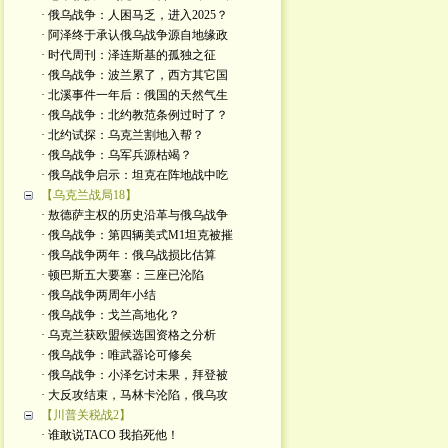
· 俄乌战争：人困马乏，进入2025？
· 阿泽终于承认俄乌战争源自地缘政
· 时代周刊：泽连斯基的孤独之征
· 俄乌战争：波兰累了，西方其它国
· 北溪事件一年后：俄国的天然气生
· 俄乌战争：北约教范条例过时了？
· 北约试探：乌克兰割地入帮？
· 俄乌战争：乌军兵源枯竭？
· 俄乌战争启示：坦克在阵地战中吃
【乌克兰战局18】
· 敖德萨主权的历史沿革与俄乌战争
· 俄乌战争：第四辆美式M1坦克被摧
· 俄乌战争两年：俄乌战损比估算
· 顿巴斯五大要塞：三座已沦陷
· 俄乌战争两周年小结
· 俄乌战争：戈兰高地化？
· 乌克兰获欧盟候选国资格之分析
· 俄乌战争：唯武器论可修矣
· 俄乌战争：小泽乞讨未果，拜登被
· 大反攻结束，马林卡沦陷，俄乌攻
【川普关税战2】
· 谁敢说TACO 我掐死他！