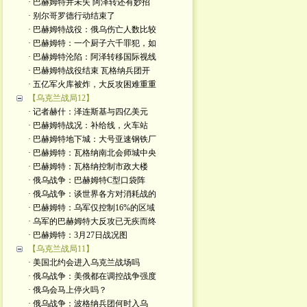
· 巴赫姆特并未失 阿泽转还有妙招
· 别尔哥罗德行动结束了
· 巴赫姆特战役：俄乌伤亡人数比较
· 巴赫姆特：一个厨子六千罪犯，如
· 巴赫姆特沦陷：阿泽转移国际视线
· 巴赫姆特战役结束 瓦格纳兵团开
· 五亿军火库被炸，大反攻困难重重
【乌克兰战局12】
· 记者赫什：泽连斯基与四亿美元
· 巴赫姆特战况：补给线，火车站
· 巴赫姆特地下城：大号亚速钢铁厂
· 巴赫姆特：瓦格纳南北会师城中央
· 巴赫姆特：瓦格纳控制市政大楼
· 俄乌战争：巴赫姆特C型口袋阵
· 俄乌战争：谈世界各方对消耗战的
· 巴赫姆特：乌军仅控制16%的区域
· 乌军的巴赫姆特大反攻已无疾而终
· 巴赫姆特：3月27日战况图
【乌克兰战局11】
· 美国北约会进入乌克兰战场吗
· 俄乌战争：美俄都在调控战争强度
· 俄乌会马上停火吗？
· 俄乌战争：波格纳兵团何时入乌