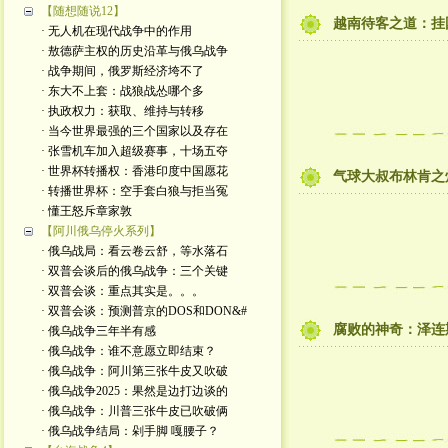
【随想随说12】
越南待客之道：挂
· 无人机在现代战争中的作用
· 敖德萨主权的历史沿革与俄乌战争
· 战争期间，俄罗斯经济垮不了
· 东大不上套：战狼战怂哪个多
· 执政权力：获取、维持与转移
· 当今世界最强的三个国家以及存在
· 张雪机车加入超级赛事，十场五夺
· 世界杯转播权：香港印度中国愿花
气球大叔布林肯之
· 转播世界杯：空手套白狼与拒当冤
· 懂王怒斥章家敦
【阿川俄乌停火系列】
· 俄乌战局：看云卷云舒，等水落石
· 双普会谈后的俄乌战争：三个关键
· 双普会谈：重点其实是。。。
· 双普会谈：预测普京的DOS和DON&#
腐败的神奇：泽连
· 俄乌战争三年半有感
· 俄乌战争：谁不意愿立即结束？
· 俄乌战争：阿川第三张牛皮又吹破
· 俄乌战争2025：果然是边打边谈的
· 俄乌战争：川普三张牛皮已吹破俩
· 俄乌战争结局：剁手脚 嘎腰子？