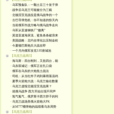
· 乌军预备队：一颗土豆三十发子弹
· 战争后乌克兰可能被分为三截
· 北顿涅茨克战役是俄乌战争的一个
· 古巴导弹危机：你不知道的惊天内
· 当前俄军作战方略与俄乌战争走向
· 乌军从亚速钢铁厂“撤离”
· 莫道亚速海床浅，鲨鱼条条破浪来
· 美国战略：北约全球化以压制金砖
· 今夏顿巴斯炮兵大战在即
· 一个月内俄军攻克3.95座城池
【乌克兰战局5】
· 海马斯：四台刚到，又批四台，能
· 乌东双城记：俄军正在扎口袋
· 俄军在乌东的大炮焦土战法
· 司机：从当红炸子鸡到暴雨落汤鸡
· 夏季火箭炮大战：乌克兰输在数量
· 乌克兰虚报北顿涅茨克战果？
· 就俄乌战争 西方开始出现不同声
· 氖气氪气，俄罗斯卡西方脖子的利
· 乌克兰战场美俄火箭炮大PK
· 从M777榴弹炮的战绩看乌东局势
【乌克兰战局3】