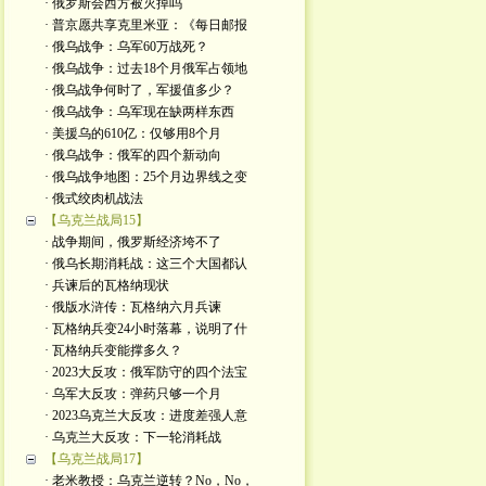
· 俄罗斯会西方被灭掉吗
· 普京愿共享克里米亚：《每日邮报
· 俄乌战争：乌军60万战死？
· 俄乌战争：过去18个月俄军占领地
· 俄乌战争何时了，军援值多少？
· 俄乌战争：乌军现在缺两样东西
· 美援乌的610亿：仅够用8个月
· 俄乌战争：俄军的四个新动向
· 俄乌战争地图：25个月边界线之变
· 俄式绞肉机战法
【乌克兰战局15】
· 战争期间，俄罗斯经济垮不了
· 俄乌长期消耗战：这三个大国都认
· 兵谏后的瓦格纳现状
· 俄版水浒传：瓦格纳六月兵谏
· 瓦格纳兵变24小时落幕，说明了什
· 瓦格纳兵变能撑多久？
· 2023大反攻：俄军防守的四个法宝
· 乌军大反攻：弹药只够一个月
· 2023乌克兰大反攻：进度差强人意
· 乌克兰大反攻：下一轮消耗战
【乌克兰战局17】
· 老米教授：乌克兰逆转？No，No，