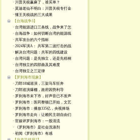
· 川普关税赢麻了，谁买单？
· 莫迪老仙不明白：川普关税专打金
· 懂王关税战的三大成果
【台海战争3】
· 台湾能源进口三条线，战争来了怎
· 台海战争：如何切断台湾的能源线
· 共军攻台的六个指标
· 2024军演A： 共军第二波打击的战
· 解决台湾问题：共军的四线建设
· 台湾问题：是先独立，还是先梧桐
· 台湾独立的四部曲及其难度
· 台湾独立之三定律
【罗刹海市现象】
· 刀郎18城巡演，三架马车狂奔
· 刀郎巡演爆棚，政府因势利导
· 罗刹海市未下市，好声音已不发声
· 罗刹海市：医药整顿已开始，文艺
· 罗刹海市：播放335亿，央视捧场
· 罗刹海市走向：让赖民主胡自由们
· 官媒评罗刹海市：一股清流
· 《罗刹海市》是社会洗涤剂
· 初闻《罗刹海市》有感
【乌克兰战局2】