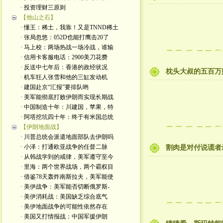
· 投资理财三原则
【他山之石】
· 懂王：稀土，我靠！又是TNND稀土
· 张局忽悠：052D也能打鹰击20了
· 马上校：两场热战一场冷战，谁输
· 信用卡客服电话：2900美刀花费
· 反送中七年后：香港的政经状况
枕头大叔的五百万
· 机车狂人张雪和他的三缸发动机
· 建国赴京“汇报”要排队哟
· 美军能彻底打败伊朗而实现长期战
· 中国制造十年：川建国，苹果，特
· 阿塔挖坑四十年：终于有米国总统
【伊朗地面战】
· 川普总统会派遣地面部队去伊朗吗
· 小泽：打通欧亚战争的任督二脉
割肉是对付说谎者
· 从韩战学到的戒律，美军遵守至今
· 里海：两个世界战场，两个霸权目
· 借鉴78天轰炸南斯拉夫，美军能使
· 美伊战争：美军能否切断俄罗斯-
· 美伊消耗战：美国缺乏综合底气
· 美伊地面战争的可能性依然存在
· 美国又打情报战：中国军援伊朗