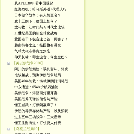
· 从APEC30年 看中国崛起
· 红海危机：哈马斯外溢+代理人行
· 日本侵华战争：有人想更名？
· 麦十五朗下，建国上如何？
· 放与收：江时代与习时代之比较
· 21世纪美国的新全球化战略
· 爱国者干下极音速匕首，厉害了！
· 越南待客之道：挂国旗有讲究
· 气球大叔布林肯之烦恼
· 仰天长啸：即生波音，何生空巴？
【美以伊战争2026】
· 阿川的伊朗烦恼：误判宫斗、骑虎
· 比较越战，预测伊朗战争结局
· 美国40年制裁：铸就伊朗打消耗战
· 中东漕运：054A护航四油轮
· 美伊战争：添酒回灯重开宴
· 美国战斧飞弹的储备与产能
· 懂王威武：打伊朗赢麻了！
· 伊朗的导弹存储与产能，以及消耗
· 过去五年三场战争：三大启示
· 懂王生财有道：打仗要人付费
【乌克兰战局19】