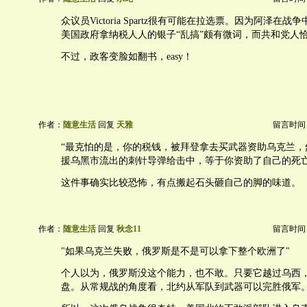
众议员Victoria Spartz很有可能在拉选票。因为阿泽在
美国政府拿纳税人人的银子“乱搞”颇有微词，而共和党人
不过，政客变脸如翻书，easy！
作者：
随意生活
回复
天雅
留言时间：20
“最克怕的是，你的税钱，被拜登拿去买武器资助乌克兰，
援乌黑市流出的刺针导弹给击中，等于你资助了自己的死亡
这件事确实比较恐怖，有点搬起石头砸自己的脚的味道。
作者：
随意生活
回复
秋念11
留言时间：20
"如果乌克兰失败，俄罗斯是不是可以拿下整个欧洲了"
个人以为，俄罗斯没这个能力，也不敢。只要它越过乌西
盘。从常规战的角度看，北约从军队到武器可以完胜俄军