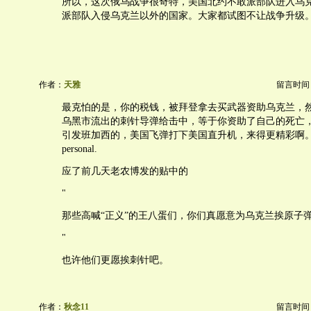
所以，这次俄乌战争很奇特，美国北约不敢派部队进入乌
派部队入侵乌克兰以外的国家。大家都试图不让战争升级
作者：
天雅
留言时间：20
最克怕的是，你的税钱，被拜登拿去买武器资助乌克兰，
乌黑市流出的刺针导弹给击中，等于你资助了自己的死亡
引发班加西的，美国飞弹打下美国直升机，来得更精彩啊
personal.
应了前几天老农博发的贴中的
"
那些高喊“正义”的王八蛋们，你们真愿意为乌克兰挨原子
"
也许他们更愿挨刺针吧。
作者：
秋念11
留言时间：20