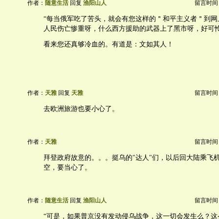
作者：
随意生活
回复
渔阳山人
留言时间：20
“每当俄军吃了苦头，就会有您这样的＂和平主义者＂到网
人民伤亡惨重呀，什么西方援助的武器上了黑市呀，好可怜
看来您还真够冷血的。有道是：文如其人！
作者：
天雅
回复
天雅
留言时间：20
去欧洲旅游也要小心了。
作者：
天雅
留言时间：20
拜登政府故意的。。。挺乌的"达人"们，以后回大陆乘飞
空，要当心了。
作者：
随意生活
回复
渔阳山人
留言时间：20
“可是，如果普京没有发动侵乌战争，这一切会发生么？这