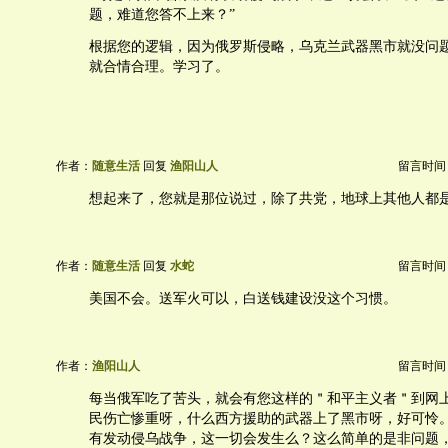
题，难道您答不上来？”
根据您的逻辑，因为俄罗斯侵略，乌克兰武器黑市就没问
就合情合理。学习了。
作者：
随意生活
回复
渔阳山人
留言时间：20
想起来了，您就是那位说过，除了共党，地球上其他人都
作者：
随意生活
回复
水蛇
留言时间：20
美国不会。送军火可以，白送钱建设没这个习惯。
作者：
渔阳山人
留言时间：20
每当俄军吃了苦头，就会有您这样的＂和平主义者＂到网
民伤亡惨重呀，什么西方援助的武器上了黑市呀，好可怜
有发动侵乌战争，这一切会发生么？这么简单的是非问题