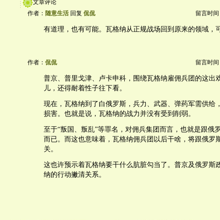
文章评论
作者：
随意生活
回复
侃侃
留言时间：20
有道理，也有可能。瓦格纳从正规战场回到原来的领域，
作者：
侃侃
留言时间：20
普京、普里戈津、卢卡申科，围绕瓦格纳雇佣兵团的这出
儿，还得耐着性子往下看。
现在，瓦格纳到了白俄罗斯，兵力、武器、弹药军需供给
损害。也就是说，瓦格纳的战力并没有受到削弱。
至于“叛国、叛乱”等罪名，对佣兵集团而言，也就是跟俄
而已。而这也意味着，瓦格纳佣兵团以后干啥，将跟俄罗
关。
这也许预示着瓦格纳要干什么肮脏勾当了。普京及俄罗斯
纳的行动撇清关系。