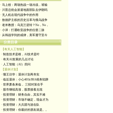
· 马上校：两场热战一场冷战，谁输
· 川普总统会派遣地面部队去伊朗吗
· 无人机在现代战争中的作用
· 敖德萨主权的历史沿革与俄乌战争
· 老米教授：乌克兰逆转？No，No，
· 小泽：打通欧亚战争的任督二脉
· 从韩战学到的戒律，美军遵守至今
分类目录
【有关人工智能】
· 制造技术是根，AI技术是叶
· 有关AI发展的几点讨论
· 人工智能（AI）四问
【退休计划】
· 懂王访华：退休计划再夯实
· 临近退休：小心401k/IRA税务陷阱
· 世界萧条来临， 三招对策在手
· 股市继续高涨，股票接着兑现
· 投资理财：财务自由，其实不难
· 投资理财：市场不确定，现金才为
· 投资理财：大兵团与游击队
· 投资理财：你最好的朋友就是。。