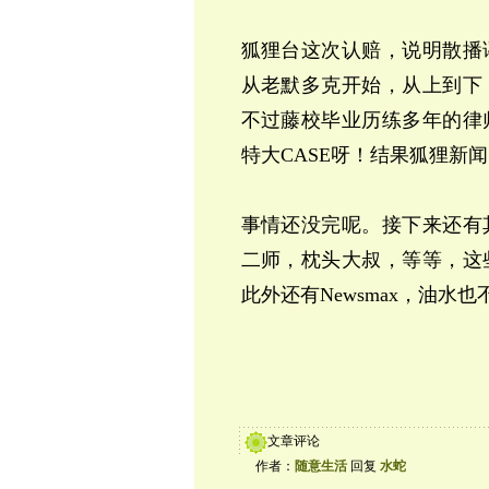
狐狸台这次认赔，说明散播
从老默多克开始，从上到下
不过藤校毕业历练多年的律
特大
CASE
呀！结果狐狸新闻
事情还没完呢。接下来还有
二师，枕头大叔，等等，这
此外还有Newsmax，油水
文章评论
作者：
随意生活
回复
水蛇