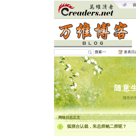
搜索>>
发表日
随意
随意的
网络日志正文
狐狸台认栽，朱总师鲍二师呢？