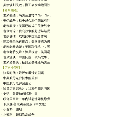
· 美伊谈判失败，懂王会发动地面战
【老米频道】
· 老米教授：乌克兰逆转？No，No，
· 美伊战争：战争越久对伊朗越有利
· 老米教授：美国已输掉了美伊战争
· 老米评论：俄乌战争的起源与结局
· 老萨讲话：成功的中国混合体制
· 芝加哥老米再抱怨：美国养虎为患
· 老米老杜访谈：美国联俄抗中，可
· 老米老萨交锋：深层政府，美国霸
· 老米漫谈：中国问题，俄乌战争，
· 老米如是说：征服还是催毁乌克兰
【历史小资料】
· 快餐时代：最近你看过短剧吗
· 中美航母电弹技术的差别
· 中国航母电弹诞生记
· 珍贵历史记录片：1959年阅兵与国
· 史记：外蒙如何脱离中国
· 联合国五常一年内试射洲际核导弹
· 卡尔森-普京访谈要点（中文版）
· 小资料：施琅
· 小资料：1982马岛战争