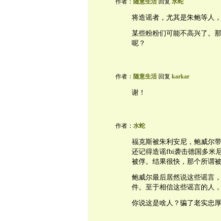
作者：
随意生活
回复
水蛇
将造谣者，尤其是朱鲍等人
某些粉粉们可能不高兴了。
呢？
作者：
随意生活
回复
karkar
谢！
作者：
水蛇
福克斯被朱利安尼，鲍威尔
还记得造谣fbi袭击德国多
被俘。结果很快，那个所谓被
鲍威尔最后居然说这些谣言
件。至于相信这些谣言的人
你说这是啥人？骗了老实忠