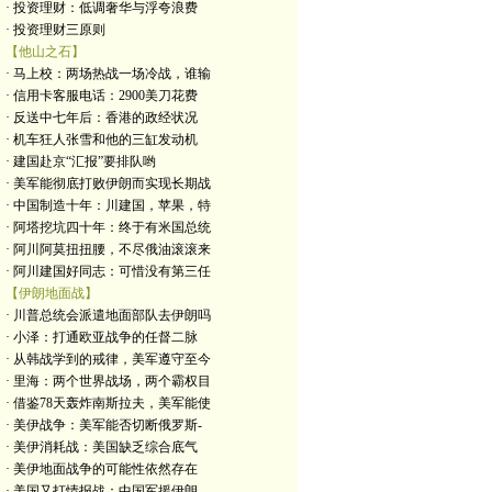
· 投资理财：低调奢华与浮夸浪费
· 投资理财三原则
【他山之石】
· 马上校：两场热战一场冷战，谁输
· 信用卡客服电话：2900美刀花费
· 反送中七年后：香港的政经状况
· 机车狂人张雪和他的三缸发动机
· 建国赴京“汇报”要排队哟
· 美军能彻底打败伊朗而实现长期战
· 中国制造十年：川建国，苹果，特
· 阿塔挖坑四十年：终于有米国总统
· 阿川阿莫扭扭腰，不尽俄油滚滚来
· 阿川建国好同志：可惜没有第三任
【伊朗地面战】
· 川普总统会派遣地面部队去伊朗吗
· 小泽：打通欧亚战争的任督二脉
· 从韩战学到的戒律，美军遵守至今
· 里海：两个世界战场，两个霸权目
· 借鉴78天轰炸南斯拉夫，美军能使
· 美伊战争：美军能否切断俄罗斯-
· 美伊消耗战：美国缺乏综合底气
· 美伊地面战争的可能性依然存在
· 美国又打情报战：中国军援伊朗