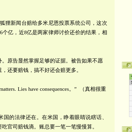
狐狸新闻台赔给多米尼恩投票系统公司，这次
6
个亿，近
8
亿是两家律师讨价还价的结果，相
外。原告显然掌握足够的证据。被告如果不愿
丑，还要赔钱，搞不好还会赔更多。
matters. Lies have consequences
。
”
（真相很重
米国的法律还在。在米国，睁着眼睛说瞎话、
要吃官司赔钱滴。账总要一笔一笔慢慢算。