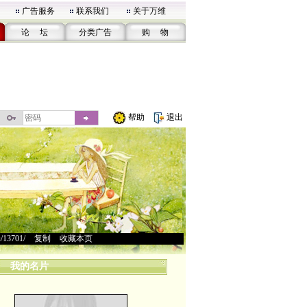
广告服务
联系我们
关于万维
论 坛
分类广告
购 物
帮助
退出
u/13701/
>
复制
>
收藏本页
我的名片