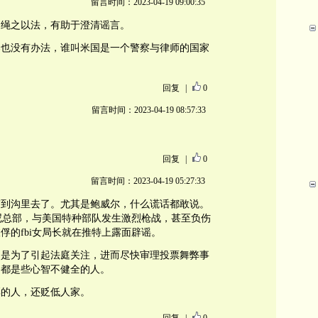
留言时间：2023-04-19 09:00:35
，绳之以法，有助于澄清谣言。
那也没有办法，谁叫米国是一个警察与律师的国家
回复
|
0
留言时间：2023-04-19 08:57:33
回复
|
0
留言时间：2023-04-19 05:27:33
带到沟里去了。尤其是鲍威尔，什么谎话都敢说。
米尼总部，与美国特种部队发生激烈枪战，甚至负伤
俘的fbi女局长就在推特上露面辟谣。
，是为了引起法庭关注，进而尽快审理投票舞弊事
，都是些心智不健全的人。
厚的人，还贬低人家。