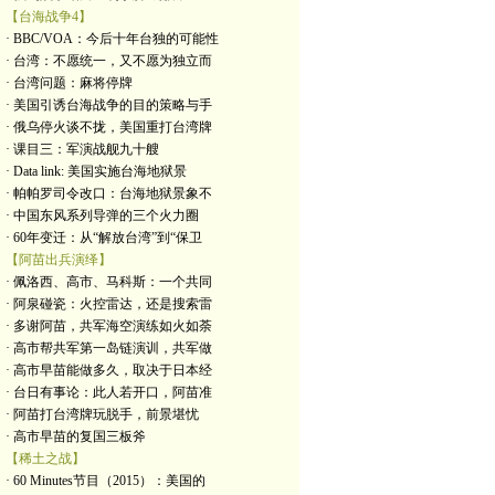
【台海战争4】
· BBC/VOA：今后十年台独的可能性
· 台湾：不愿统一，又不愿为独立而
· 台湾问题：麻将停牌
· 美国引诱台海战争的目的策略与手
· 俄乌停火谈不拢，美国重打台湾牌
· 课目三：军演战舰九十艘
· Data link: 美国实施台海地狱景
· 帕帕罗司令改口：台海地狱景象不
· 中国东风系列导弹的三个火力圈
· 60年变迁：从“解放台湾”到“保卫
【阿苗出兵演绎】
· 佩洛西、高市、马科斯：一个共同
· 阿泉碰瓷：火控雷达，还是搜索雷
· 多谢阿苗，共军海空演练如火如荼
· 高市帮共军第一岛链演训，共军做
· 高市早苗能做多久，取决于日本经
· 台日有事论：此人若开口，阿苗准
· 阿苗打台湾牌玩脱手，前景堪忧
· 高市早苗的复国三板斧
【稀土之战】
· 60 Minutes节目（2015）：美国的