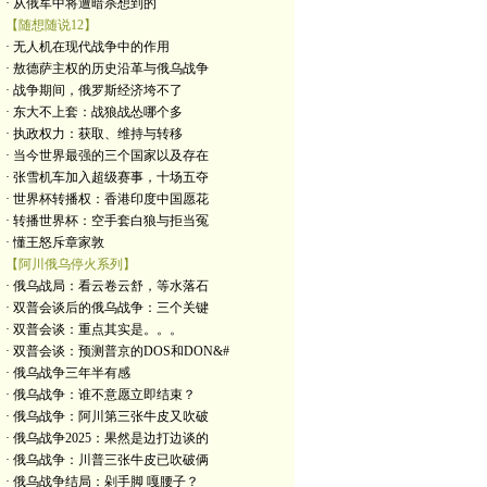
· 从俄军中将遭暗杀想到的
【随想随说12】
· 无人机在现代战争中的作用
· 敖德萨主权的历史沿革与俄乌战争
· 战争期间，俄罗斯经济垮不了
· 东大不上套：战狼战怂哪个多
· 执政权力：获取、维持与转移
· 当今世界最强的三个国家以及存在
· 张雪机车加入超级赛事，十场五夺
· 世界杯转播权：香港印度中国愿花
· 转播世界杯：空手套白狼与拒当冤
· 懂王怒斥章家敦
【阿川俄乌停火系列】
· 俄乌战局：看云卷云舒，等水落石
· 双普会谈后的俄乌战争：三个关键
· 双普会谈：重点其实是。。。
· 双普会谈：预测普京的DOS和DON&#
· 俄乌战争三年半有感
· 俄乌战争：谁不意愿立即结束？
· 俄乌战争：阿川第三张牛皮又吹破
· 俄乌战争2025：果然是边打边谈的
· 俄乌战争：川普三张牛皮已吹破俩
· 俄乌战争结局：剁手脚 嘎腰子？