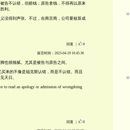
：被告不认错，但赔钱；原告拿钱，不得再以原来
称胜利。
正义没得到声张。不过，在商言商，公司要核算成
回复
|
0
留言时间：2023-04-19 10:45:36
赶脚也很猫腻。尤其是被告与原告之间。
8亿买来的不像是福克斯认错，而是不认错。而且
不见天日。
ve to read an apology or admission of wrongdoing
回复
|
0