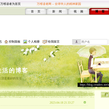
设万维读者为首页
万维读者网 -- 全球华人的精神家园
首 页
新 闻
视 频
博 客
志
控制面板
个人相册
给我留言
生活的博客
生活是最好的生活
https://blog.creaders.net/
2023-04-18 21:33:27