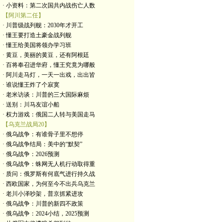
· 小资料：第二次国共内战伤亡人数
【阿川第二任】
· 川普级战列舰：2030年才开工
· 懂王要打造土豪金战列舰
· 懂王给美国将领办学习班
· 黄豆，美丽的黄豆，还有阿根廷
· 百将奉召进华府，懂王究竟为哪般
· 阿川走马灯，一天一出戏，出出皆
· 谁说懂王炸了个寂寞
· 老米访谈：川普的三大国际麻烦
· 送别：川马友谊小船
· 权力游戏：俄国二人转与美国走马
【乌克兰战局20】
· 俄乌战争：有谁骨子里不想停
· 俄乌战争结局：美中的“默契”
· 俄乌战争：2026预测
· 俄乌战争：蛛网无人机行动取得重
· 质问：俄罗斯有何底气进行持久战
· 西欧国家，为何至今不出兵乌克兰
· 老川小泽吵架，普京抓紧进攻
· 俄乌战争：川普的新四不政策
· 俄乌战争：2024小结，2025预测