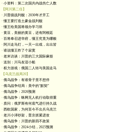
· 小资料：第二次国共内战伤亡人数
【阿川第二任】
· 川普级战列舰：2030年才开工
· 懂王要打造土豪金战列舰
· 懂王给美国将领办学习班
· 黄豆，美丽的黄豆，还有阿根廷
· 百将奉召进华府，懂王究竟为哪般
· 阿川走马灯，一天一出戏，出出皆
· 谁说懂王炸了个寂寞
· 老米访谈：川普的三大国际麻烦
· 送别：川马友谊小船
· 权力游戏：俄国二人转与美国走马
【乌克兰战局20】
· 俄乌战争：有谁骨子里不想停
· 俄乌战争结局：美中的“默契”
· 俄乌战争：2026预测
· 俄乌战争：蛛网无人机行动取得重
· 质问：俄罗斯有何底气进行持久战
· 西欧国家，为何至今不出兵乌克兰
· 老川小泽吵架，普京抓紧进攻
· 俄乌战争：川普的新四不政策
· 俄乌战争：2024小结，2025预测