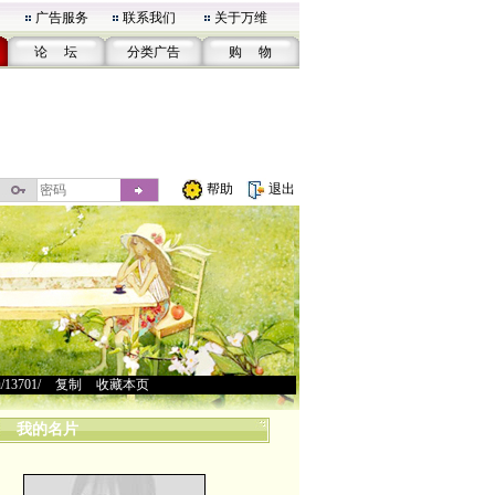
广告服务
联系我们
关于万维
论 坛
分类广告
购 物
帮助
退出
u/13701/
>
复制
>
收藏本页
我的名片