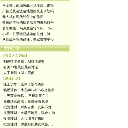
· 马上校：两场热战一场冷战，谁输
· 川普总统会派遣地面部队去伊朗吗
· 无人机在现代战争中的作用
· 敖德萨主权的历史沿革与俄乌战争
· 老米教授：乌克兰逆转？No，No，
· 小泽：打通欧亚战争的任督二脉
· 从韩战学到的戒律，美军遵守至今
分类目录
【有关人工智能】
· 制造技术是根，AI技术是叶
· 有关AI发展的几点讨论
· 人工智能（AI）四问
【退休计划】
· 懂王访华：退休计划再夯实
· 临近退休：小心401k/IRA税务陷阱
· 世界萧条来临， 三招对策在手
· 股市继续高涨，股票接着兑现
· 投资理财：财务自由，其实不难
· 投资理财：市场不确定，现金才为
· 投资理财：大兵团与游击队
· 投资理财：你最好的朋友就是。。