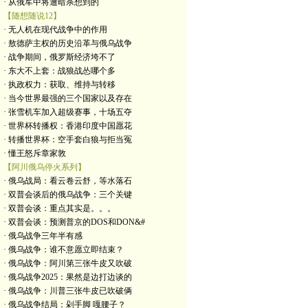
· 从俄军中将遭暗杀想到的
【随想随说12】
· 无人机在现代战争中的作用
· 敖德萨主权的历史沿革与俄乌战争
· 战争期间，俄罗斯经济垮不了
· 东大不上套：战狼战怂哪个多
· 执政权力：获取、维持与转移
· 当今世界最强的三个国家以及存在
· 张雪机车加入超级赛事，十场五夺
· 世界杯转播权：香港印度中国愿花
· 转播世界杯：空手套白狼与拒当冤
· 懂王怒斥章家敦
【阿川俄乌停火系列】
· 俄乌战局：看云卷云舒，等水落石
· 双普会谈后的俄乌战争：三个关键
· 双普会谈：重点其实是。。。
· 双普会谈：预测普京的DOS和DON&#
· 俄乌战争三年半有感
· 俄乌战争：谁不意愿立即结束？
· 俄乌战争：阿川第三张牛皮又吹破
· 俄乌战争2025：果然是边打边谈的
· 俄乌战争：川普三张牛皮已吹破俩
· 俄乌战争结局：剁手脚 嘎腰子？