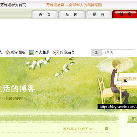
设万维读者为首页
万维读者网 -- 全球华人的精神家园
首 页
新 闻
视 频
博 客
志
控制面板
个人相册
给我留言
生活的博客
生活是最好的生活
https://blog.creaders.net/
2023-02-11 06:27:49