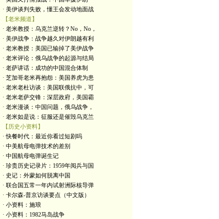
· 美伊谈判失败，懂王会发动地面战
【老米频道】
· 老米教授：乌克兰逆转？No，No，
· 美伊战争：战争越久对伊朗越有利
· 老米教授：美国已输掉了美伊战争
· 老米评论：俄乌战争的起源与结局
· 老萨讲话：成功的中国混合体制
· 芝加哥老米再抱怨：美国养虎为患
· 老米老杜访谈：美国联俄抗中，可
· 老米老萨交锋：深层政府，美国霸
· 老米漫谈：中国问题，俄乌战争，
· 老米如是说：征服还是催毁乌克兰
【历史小资料】
· 快餐时代：最近你看过短剧吗
· 中美航母电弹技术的差别
· 中国航母电弹诞生记
· 珍贵历史记录片：1959年阅兵与国
· 史记：外蒙如何脱离中国
· 联合国五常一年内试射洲际核导弹
· 卡尔森-普京访谈要点（中文版）
· 小资料：施琅
· 小资料：1982马岛战争