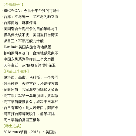
【台海战争4】
· BBC/VOA：今后十年台独的可能性
· 台湾：不愿统一，又不愿为独立而
· 台湾问题：麻将停牌
· 美国引诱台海战争的目的策略与手
· 俄乌停火谈不拢，美国重打台湾牌
· 课目三：军演战舰九十艘
· Data link: 美国实施台海地狱景
· 帕帕罗司令改口：台海地狱景象不
· 中国东风系列导弹的三个火力圈
· 60年变迁：从“解放台湾”到“保卫
【阿苗出兵演绎】
· 佩洛西、高市、马科斯：一个共同
· 阿泉碰瓷：火控雷达，还是搜索雷
· 多谢阿苗，共军海空演练如火如荼
· 高市帮共军第一岛链演训，共军做
· 高市早苗能做多久，取决于日本经
· 台日有事论：此人若开口，阿苗准
· 阿苗打台湾牌玩脱手，前景堪忧
· 高市早苗的复国三板斧
【稀土之战】
· 60 Minutes节目（2015）：美国的