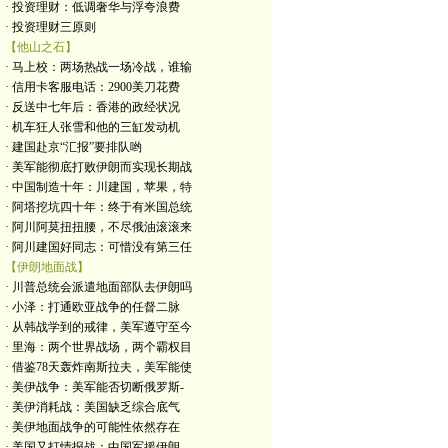
· 投资理财：低调奢华与浮夸浪费
· 投资理财三原则
【他山之石】
· 马上校：两场热战一场冷战，谁输
· 信用卡客服电话：2900美刀花费
· 反送中七年后：香港的政经状况
· 机车狂人张雪和他的三缸发动机
· 建国赴京“汇报”要排队哟
· 美军能彻底打败伊朗而实现长期战
· 中国制造十年：川建国，苹果，特
· 阿塔挖坑四十年：终于有米国总统
· 阿川阿莫扭扭腰，不尽俄油滚滚来
· 阿川建国好同志：可惜没有第三任
【伊朗地面战】
· 川普总统会派遣地面部队去伊朗吗
· 小泽：打通欧亚战争的任督二脉
· 从韩战学到的戒律，美军遵守至今
· 里海：两个世界战场，两个霸权目
· 借鉴78天轰炸南斯拉夫，美军能使
· 美伊战争：美军能否切断俄罗斯-
· 美伊消耗战：美国缺乏综合底气
· 美伊地面战争的可能性依然存在
· 美国又打情报战：中国军援伊朗