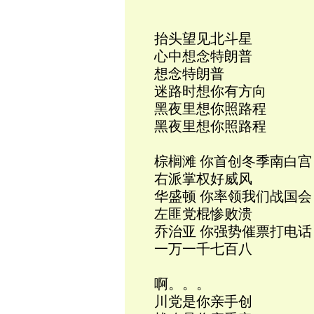
抬头望见北斗星
心中想念特朗普
想念特朗普
迷路时想你有方向
黑夜里想你照路程
黑夜里想你照路程
棕榈滩 你首创冬季南白宫
右派掌权好威风
华盛顿 你率领我们战国会
左匪党棍惨败溃
乔治亚 你强势催票打电话
一万一千七百八
啊。。。
川党是你亲手创