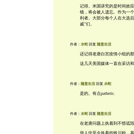
记得。米国讲究的是时间效
镜，将会被人遗忘。作为一
利者。大部分每个人在大选后都
戚”们。
作者：
水蛇
回复
随意生活
还记得老唐白宫疫情小组的那位总是
这几天美国媒体一直在采访
作者：
随意生活
回复
水蛇
是的。有点pathetic.
作者：
水蛇
回复
随意生活
在老唐问题上执着到不惜诋
华人中至今执着的铁川粉，