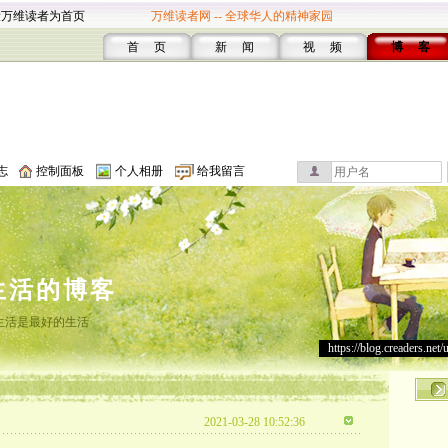
设万维读者为首页
万维读者网 -- 全球华人的精神家园
首 页
新 闻
视 频
博 客
志
控制面板
个人相册
给我留言
生活的博客
生活是最好的生活
https://blog.creaders.net/
2021-03-28 10:52:36