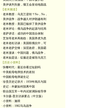
· 美伊谈判失败，懂王会发动地面战
【老米频道】
· 老米教授：乌克兰逆转？No，No，
· 美伊战争：战争越久对伊朗越有利
· 老米教授：美国已输掉了美伊战争
· 老米评论：俄乌战争的起源与结局
· 老萨讲话：成功的中国混合体制
· 芝加哥老米再抱怨：美国养虎为患
· 老米老杜访谈：美国联俄抗中，可
· 老米老萨交锋：深层政府，美国霸
· 老米漫谈：中国问题，俄乌战争，
· 老米如是说：征服还是催毁乌克兰
【历史小资料】
· 快餐时代：最近你看过短剧吗
· 中美航母电弹技术的差别
· 中国航母电弹诞生记
· 珍贵历史记录片：1959年阅兵与国
· 史记：外蒙如何脱离中国
· 联合国五常一年内试射洲际核导弹
· 卡尔森-普京访谈要点（中文版）
· 小资料：施琅
· 小资料：1982马岛战争