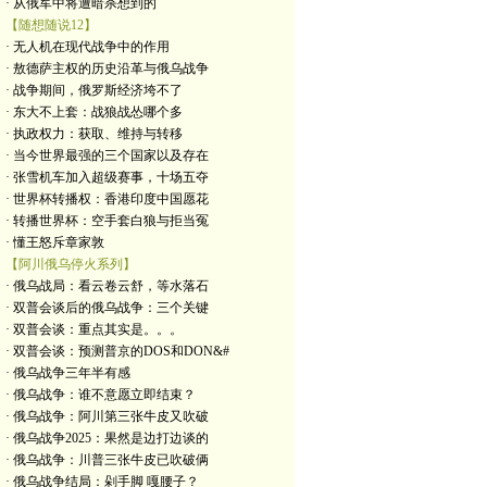
· 从俄军中将遭暗杀想到的
【随想随说12】
· 无人机在现代战争中的作用
· 敖德萨主权的历史沿革与俄乌战争
· 战争期间，俄罗斯经济垮不了
· 东大不上套：战狼战怂哪个多
· 执政权力：获取、维持与转移
· 当今世界最强的三个国家以及存在
· 张雪机车加入超级赛事，十场五夺
· 世界杯转播权：香港印度中国愿花
· 转播世界杯：空手套白狼与拒当冤
· 懂王怒斥章家敦
【阿川俄乌停火系列】
· 俄乌战局：看云卷云舒，等水落石
· 双普会谈后的俄乌战争：三个关键
· 双普会谈：重点其实是。。。
· 双普会谈：预测普京的DOS和DON&#
· 俄乌战争三年半有感
· 俄乌战争：谁不意愿立即结束？
· 俄乌战争：阿川第三张牛皮又吹破
· 俄乌战争2025：果然是边打边谈的
· 俄乌战争：川普三张牛皮已吹破俩
· 俄乌战争结局：剁手脚 嘎腰子？