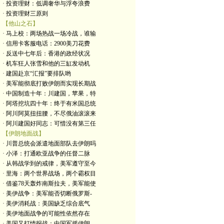
· 投资理财：低调奢华与浮夸浪费
· 投资理财三原则
【他山之石】
· 马上校：两场热战一场冷战，谁输
· 信用卡客服电话：2900美刀花费
· 反送中七年后：香港的政经状况
· 机车狂人张雪和他的三缸发动机
· 建国赴京“汇报”要排队哟
· 美军能彻底打败伊朗而实现长期战
· 中国制造十年：川建国，苹果，特
· 阿塔挖坑四十年：终于有米国总统
· 阿川阿莫扭扭腰，不尽俄油滚滚来
· 阿川建国好同志：可惜没有第三任
【伊朗地面战】
· 川普总统会派遣地面部队去伊朗吗
· 小泽：打通欧亚战争的任督二脉
· 从韩战学到的戒律，美军遵守至今
· 里海：两个世界战场，两个霸权目
· 借鉴78天轰炸南斯拉夫，美军能使
· 美伊战争：美军能否切断俄罗斯-
· 美伊消耗战：美国缺乏综合底气
· 美伊地面战争的可能性依然存在
· 美国又打情报战：中国军援伊朗