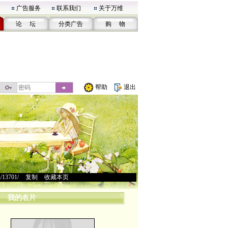
广告服务
联系我们
关于万维
论 坛
分类广告
购 物
帮助
退出
u/13701/
>
复制
>
收藏本页
我的名片