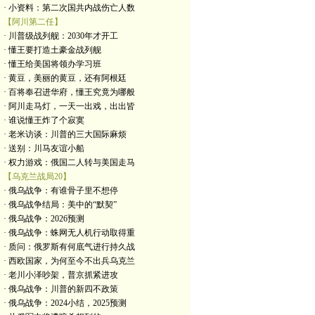
· 小资料：第二次国共内战伤亡人数
【阿川第二任】
· 川普级战列舰：2030年才开工
· 懂王要打造土豪金战列舰
· 懂王给美国将领办学习班
· 黄豆，美丽的黄豆，还有阿根廷
· 百将奉召进华府，懂王究竟为哪般
· 阿川走马灯，一天一出戏，出出皆
· 谁说懂王炸了个寂寞
· 老米访谈：川普的三大国际麻烦
· 送别：川马友谊小船
· 权力游戏：俄国二人转与美国走马
【乌克兰战局20】
· 俄乌战争：有谁骨子里不想停
· 俄乌战争结局：美中的“默契”
· 俄乌战争：2026预测
· 俄乌战争：蛛网无人机行动取得重
· 质问：俄罗斯有何底气进行持久战
· 西欧国家，为何至今不出兵乌克兰
· 老川小泽吵架，普京抓紧进攻
· 俄乌战争：川普的新四不政策
· 俄乌战争：2024小结，2025预测