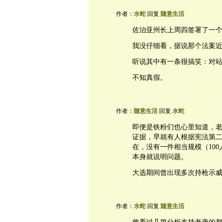
作者：
水蛇
回复
随意生活
佐治亚州长上周四签署了一个修
我没仔细看，据说那个法案
听说其中有一条很搞笑：对
不知真假。
作者：
随意生活
回复
水蛇
即便是铁粉们也心里知道，
证据，早就有人根据宪法第
在，没有一件相当规模（10
本身就说明问题。
大选期间曾出现多次持枪示
作者：
水蛇
回复
随意生活