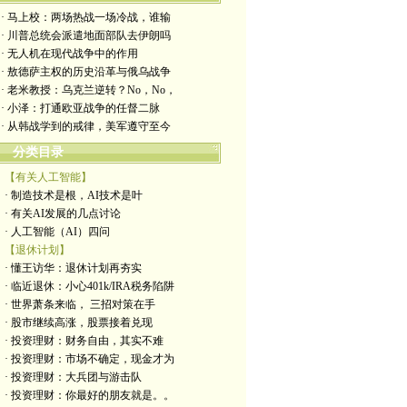
· 马上校：两场热战一场冷战，谁输
· 川普总统会派遣地面部队去伊朗吗
· 无人机在现代战争中的作用
· 敖德萨主权的历史沿革与俄乌战争
· 老米教授：乌克兰逆转？No，No，
· 小泽：打通欧亚战争的任督二脉
· 从韩战学到的戒律，美军遵守至今
分类目录
【有关人工智能】
· 制造技术是根，AI技术是叶
· 有关AI发展的几点讨论
· 人工智能（AI）四问
【退休计划】
· 懂王访华：退休计划再夯实
· 临近退休：小心401k/IRA税务陷阱
· 世界萧条来临， 三招对策在手
· 股市继续高涨，股票接着兑现
· 投资理财：财务自由，其实不难
· 投资理财：市场不确定，现金才为
· 投资理财：大兵团与游击队
· 投资理财：你最好的朋友就是。。