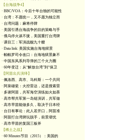
【台海战争4】
· BBC/VOA：今后十年台独的可能性
· 台湾：不愿统一，又不愿为独立而
· 台湾问题：麻将停牌
· 美国引诱台海战争的目的策略与手
· 俄乌停火谈不拢，美国重打台湾牌
· 课目三：军演战舰九十艘
· Data link: 美国实施台海地狱景
· 帕帕罗司令改口：台海地狱景象不
· 中国东风系列导弹的三个火力圈
· 60年变迁：从“解放台湾”到“保卫
【阿苗出兵演绎】
· 佩洛西、高市、马科斯：一个共同
· 阿泉碰瓷：火控雷达，还是搜索雷
· 多谢阿苗，共军海空演练如火如荼
· 高市帮共军第一岛链演训，共军做
· 高市早苗能做多久，取决于日本经
· 台日有事论：此人若开口，阿苗准
· 阿苗打台湾牌玩脱手，前景堪忧
· 高市早苗的复国三板斧
【稀土之战】
· 60 Minutes节目（2015）：美国的