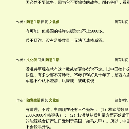
国必然不要战争，因为它不要输掉的战争。耐心等吧，看
作者：
随意生活
回复
文化低
留言时间：20
有可能。但美国的核弹头据说也不止5000多。
兵不厌诈。没有足够数量，无法形成核威慑。
作者：
文化低
回复
随意生活
留言时间：20
没准共军现在就有这个数或者更多都说不定。以中国搞什么都是la
尿性，有多少都不算稀奇。250到350好几十年了，是西
军也不否认不澄清，玩朦胧，彼此装傻。
作者：
随意生活
回复
文化低
留言时间：20
有道理。不过，中国现在还有三个短板：（1）核武器数量
2000-3000个核弹头）；（2）核潜艇从质和量方面还落后
的能源粮食矿产进口受制于美国（如马六甲）。所以，中
不会轻易开战。