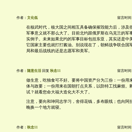
作者：
文化低
留言时间：20
在核武时代，核大国之间相互具备确保摧毁能力后，涉及
军事意义就不那么大了。目前北约跟俄罗斯在乌克兰的军
实例子。未来如果北约的军事目标包括东亚，其实还是中
它国家主要也就打打酱油。别说现在了，朝鲜战争联合国军
局和最后战线的还是志愿军和美军。
作者：
随意生活
回复
秋念11
留言时间：20
做生意，吃独食可不好。要将中国资产分为三份：一份用
体与政要；一份用来在国朝打点关系，以防特工找麻烦。
试？就看您命大福大造化大不大了。
注意，要向和珅同志学习，舍得花钱，多布眼线；也向阿
晚换一个地方就寝。
作者：
秋念11
留言时间：20