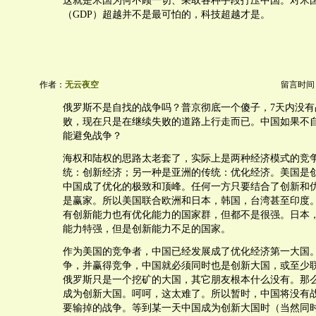
这就是米国为何不顾一切、采取各种手段打压中国。对米
（GDP）超越并不是最可怕的，科技超越才是。
作者：
无云夜空
留言时间：20
俄罗斯不是自找的战争吗？普京彻底一个傻子，7天内没有
败，现在只是在继续失败的道路上行走而已。中国如果不
能避免战争？
海权和陆权的思路太老套了，实际上是两种经济模式的竞
统：创新经济；另一种是亚洲的传统：优化经济。美国是
中国成了优化的极致和顶峰。任何一方只要结合了创新和
是赢家。所以美国联合欧洲和日本，韩国，台湾甚至印度
有创新能力也有优化能力的国家群，但都不是很强。日本
能力特强，但是创新能力不足的国家。
作为美国的竞争者，中国已经发展成了优化经济第一大国
争，并赢得竞争，中国就必须同时也是创新大国，或至少
俄罗斯只是一个挖矿的大国，其它朋友根本什么没有。那
成为创新大国。呵呵，这太难了。所以暂时，中国将没有
要输掉的战争。等到某一天中国成为创新大国时（当然同