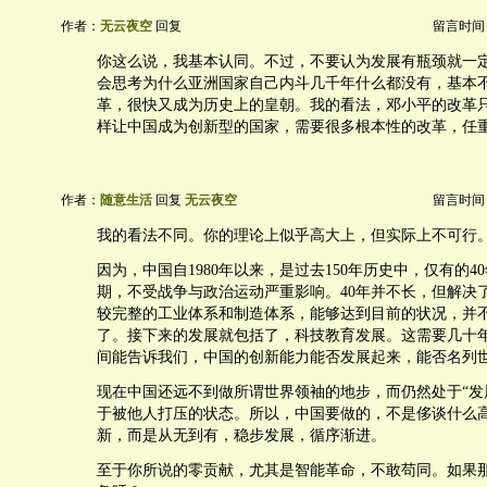
作者：
无云夜空
回复
留言时间：20
你这么说，我基本认同。不过，不要认为发展有瓶颈就一
会思考为什么亚洲国家自己内斗几千年什么都没有，基本
革，很快又成为历史上的皇朝。我的看法，邓小平的改革
样让中国成为创新型的国家，需要很多根本性的改革，任
作者：
随意生活
回复
无云夜空
留言时间：20
我的看法不同。你的理论上似乎高大上，但实际上不可行
因为，中国自1980年以来，是过去150年历史中，仅有的4
期，不受战争与政治运动严重影响。40年并不长，但解决
较完整的工业体系和制造体系，能够达到目前的状况，并
了。接下来的发展就包括了，科技教育发展。这需要几十
间能告诉我们，中国的创新能力能否发展起来，能否名列
现在中国还远不到做所谓世界领袖的地步，而仍然处于“发
于被他人打压的状态。所以，中国要做的，不是侈谈什么
新，而是从无到有，稳步发展，循序渐进。
至于你所说的零贡献，尤其是智能革命，不敢苟同。如果