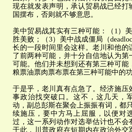
现在就发表声明，承认贸易战已经打
国摆布，否则就不够意思。
美中贸易战其实有三种可能：（
1
）
胜美败；（
3
）美中战成僵局（
deadlo
长的一段时间里会这样。老川和他的
了前两种可能，并十分自信地认为第
可能。他们并未想到还有第三种可能
粮票油票肉票布票在第三种可能中的
于是乎，老川真有点急了。经济施压
事政治找突破口。这不，这几天，
动，副总彭斯在聚会上振振有词，都
续施压，要中方马上屈服，以便对
过，这一系列动作对选举估计也不会
于此，川普政府在短期内在政治外交