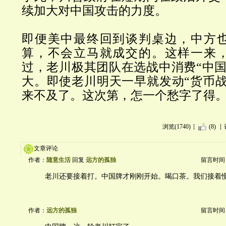
续加大对中国攻击的力度。
即便美中最终回到谈判桌边，中方
算，不会立马就成交的。这样一来
过，老川极其团队在选战中消费
“
中
大。即使老川明天一早就发动
“
货币
来不及了。这次第，怎一个愁字了得
浏览(1740)
(8)
文章评论
作者：
随意生活
回复
远方的孤独
留言时间：20
老川还要接着打。中国牌才刚刚开始。喝口茶。我们接着
作者：
远方的孤独
留言时间：20