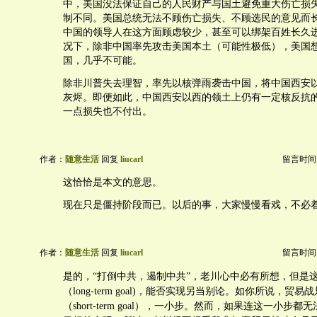
中，美国没法保证自己的人民财产与国土避免重大伤亡损
制不同。美国总统无法不顾伤亡损失、不顾选民的意见而
中国的领导人在这方面顾虑较少，甚至可以绑架百姓长久
况下，除非中国率先攻击美国本土（可能性极低），美国
国，几乎不可能。
除非川普失去理智，率先以核弹雨袭击中国，将中国西安
灰烬。即便如此，中国西安以西的领土上仍有一定核反抗
一点损失也不付出。
作者：
随意生活
回复
liucarl
留言时间：20
这恰恰是本文的意思。
现在只是僵持阶段而已。以后的事，大家慢慢看戏，不必
作者：
随意生活
回复
liucarl
留言时间：20
是的，“打倒中共，遏制中共”，老川心中必有所想，但是
（long-term goal)，能否实现另当别论。如你所说，贸
（short-term goal），一小步。然而，如果连这一小步