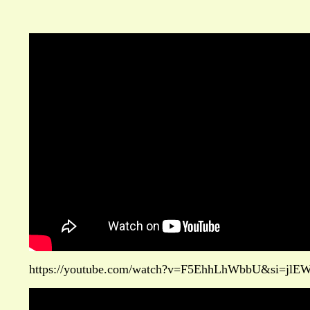
https://youtube.com/watch?v=F5EhhLhWbbU&si=j