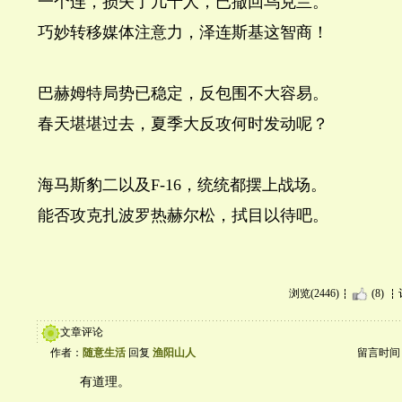
一个连，损失了几十人，已撤回乌克兰。
巧妙转移媒体注意力，泽连斯基这智商！
巴赫姆特局势已稳定，反包围不大容易。
春天堪堪过去，夏季大反攻何时发动呢？
海马斯豹二以及F-16，统统都摆上战场。
能否攻克扎波罗热赫尔松，拭目以待吧。
浏览(2446)
(8)
文章评论
作者：
随意生活
回复
渔阳山人
留言时间：20
有道理。