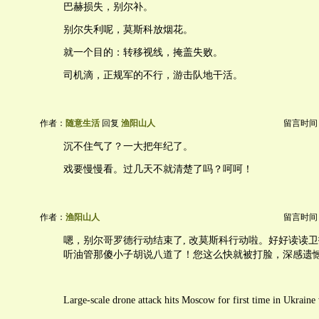
巴赫损失，别尔补。
别尔失利呢，莫斯科放烟花。
就一个目的：转移视线，掩盖失败。
司机滴，正规军的不行，游击队地干活。
作者：
随意生活
回复
渔阳山人
留言时间：20
沉不住气了？一大把年纪了。
戏要慢慢看。过几天不就清楚了吗？呵呵！
作者：
渔阳山人
留言时间：20
嗯，别尔哥罗德行动结束了, 改莫斯科行动啦。好好读读
听油管那傻小子胡说八道了！您这么快就被打脸，深感遗
Large-scale drone attack hits Moscow for first time in Ukraine