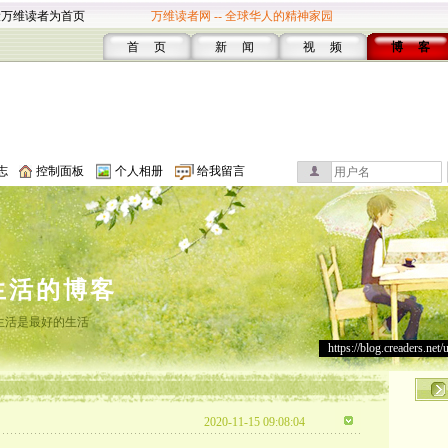
设万维读者为首页
万维读者网 -- 全球华人的精神家园
首 页
新 闻
视 频
博 客
志
控制面板
个人相册
给我留言
生活的博客
生活是最好的生活
https://blog.creaders.net/
2020-11-15 09:08:04