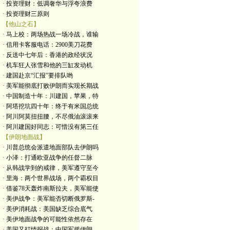
· 投资理财：低调奢华与浮夸浪费
· 投资理财三原则
【他山之石】
· 马上校：两场热战一场冷战，谁输
· 信用卡客服电话：2900美刀花费
· 反送中七年后：香港的政经状况
· 机车狂人张雪和他的三缸发动机
· 建国赴京“汇报”要排队哟
· 美军能彻底打败伊朗而实现长期战
· 中国制造十年：川建国，苹果，特
· 阿塔挖坑四十年：终于有米国总统
· 阿川阿莫扭扭腰，不尽俄油滚滚来
· 阿川建国好同志：可惜没有第三任
【伊朗地面战】
· 川普总统会派遣地面部队去伊朗吗
· 小泽：打通欧亚战争的任督二脉
· 从韩战学到的戒律，美军遵守至今
· 里海：两个世界战场，两个霸权目
· 借鉴78天轰炸南斯拉夫，美军能使
· 美伊战争：美军能否切断俄罗斯-
· 美伊消耗战：美国缺乏综合底气
· 美伊地面战争的可能性依然存在
· 美国又打情报战：中国军援伊朗