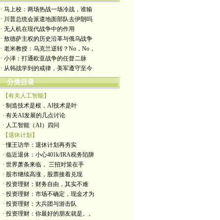
· 马上校：两场热战一场冷战，谁输
· 川普总统会派遣地面部队去伊朗吗
· 无人机在现代战争中的作用
· 敖德萨主权的历史沿革与俄乌战争
· 老米教授：乌克兰逆转？No，No，
· 小泽：打通欧亚战争的任督二脉
· 从韩战学到的戒律，美军遵守至今
分类目录
【有关人工智能】
· 制造技术是根，AI技术是叶
· 有关AI发展的几点讨论
· 人工智能（AI）四问
【退休计划】
· 懂王访华：退休计划再夯实
· 临近退休：小心401k/IRA税务陷阱
· 世界萧条来临， 三招对策在手
· 股市继续高涨，股票接着兑现
· 投资理财：财务自由，其实不难
· 投资理财：市场不确定，现金才为
· 投资理财：大兵团与游击队
· 投资理财：你最好的朋友就是。。