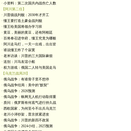
· 小资料：第二次国共内战伤亡人数
【阿川第二任】
· 川普级战列舰：2030年才开工
· 懂王要打造土豪金战列舰
· 懂王给美国将领办学习班
· 黄豆，美丽的黄豆，还有阿根廷
· 百将奉召进华府，懂王究竟为哪般
· 阿川走马灯，一天一出戏，出出皆
· 谁说懂王炸了个寂寞
· 老米访谈：川普的三大国际麻烦
· 送别：川马友谊小船
· 权力游戏：俄国二人转与美国走马
【乌克兰战局20】
· 俄乌战争：有谁骨子里不想停
· 俄乌战争结局：美中的“默契”
· 俄乌战争：2026预测
· 俄乌战争：蛛网无人机行动取得重
· 质问：俄罗斯有何底气进行持久战
· 西欧国家，为何至今不出兵乌克兰
· 老川小泽吵架，普京抓紧进攻
· 俄乌战争：川普的新四不政策
· 俄乌战争：2024小结，2025预测