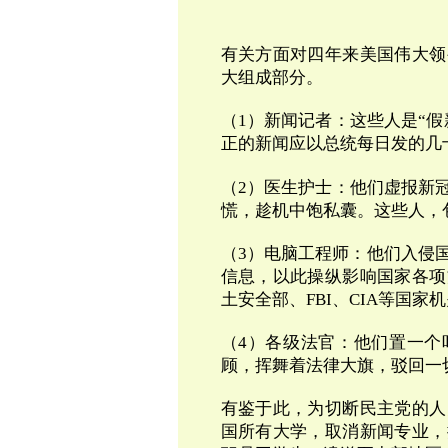
有关方面对四年来美国伟大领
大组成部分。
（
1
）新闻记者：这些人是
“
假
正的新闻应以总统每日发的几
（
2
）医生护士：他们虚报新
慌，趁机中饱私囊。这些人，
（
3
）电脑工程师：他们入侵
信息，以此操纵影响国家各项
土安全部、FBI、CIA等国
（
4
）各级法官：他们置一个
顾，挥舞着法律大旗，驳回一
有鉴于此，为切断民主党的人
国所有大学，取消新闻专业，