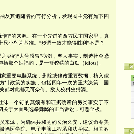
袖及其追随者的言行分析，发现民主党有如下四
新闻
”
的来源。在一个先进的西方民主国家里，真
十只小鸟为基准。“步调一致才能得胜利”不是？
冠之类的
“
大号感冒
”
病例，夸大事实，制造社会恐
包括那个姓福的，是一群狡猾的白痴（
idiots)
。
国家重要电脑系统，删除或修改重要数据，植入假
方针政策的实施，包括四年一次的重大决策。国
家机关都对此都无可奈何。敌人狡猾狡猾滴。
吐沫一个钉的莫须有和证据确凿的另类事实于不
切关于大面积选举舞弊的正当诉讼，可恶至极。
员来源，为确保共和党的长治久安，建议命令美
撤除医学院、电子电脑工程系和法学院。相关教