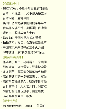
【台海战争4】
· BBC/VOA：今后十年台独的可能性
· 台湾：不愿统一，又不愿为独立而
· 台湾问题：麻将停牌
· 美国引诱台海战争的目的策略与手
· 俄乌停火谈不拢，美国重打台湾牌
· 课目三：军演战舰九十艘
· Data link: 美国实施台海地狱景
· 帕帕罗司令改口：台海地狱景象不
· 中国东风系列导弹的三个火力圈
· 60年变迁：从“解放台湾”到“保卫
【阿苗出兵演绎】
· 佩洛西、高市、马科斯：一个共同
· 阿泉碰瓷：火控雷达，还是搜索雷
· 多谢阿苗，共军海空演练如火如荼
· 高市帮共军第一岛链演训，共军做
· 高市早苗能做多久，取决于日本经
· 台日有事论：此人若开口，阿苗准
· 阿苗打台湾牌玩脱手，前景堪忧
· 高市早苗的复国三板斧
【稀土之战】
· 60 Minutes节目（2015）：美国的