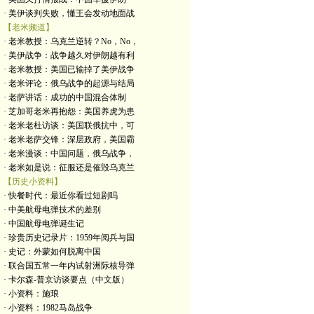
· 美伊谈判失败，懂王会发动地面战
【老米频道】
· 老米教授：乌克兰逆转？No，No，
· 美伊战争：战争越久对伊朗越有利
· 老米教授：美国已输掉了美伊战争
· 老米评论：俄乌战争的起源与结局
· 老萨讲话：成功的中国混合体制
· 芝加哥老米再抱怨：美国养虎为患
· 老米老杜访谈：美国联俄抗中，可
· 老米老萨交锋：深层政府，美国霸
· 老米漫谈：中国问题，俄乌战争，
· 老米如是说：征服还是催毁乌克兰
【历史小资料】
· 快餐时代：最近你看过短剧吗
· 中美航母电弹技术的差别
· 中国航母电弹诞生记
· 珍贵历史记录片：1959年阅兵与国
· 史记：外蒙如何脱离中国
· 联合国五常一年内试射洲际核导弹
· 卡尔森-普京访谈要点（中文版）
· 小资料：施琅
· 小资料：1982马岛战争