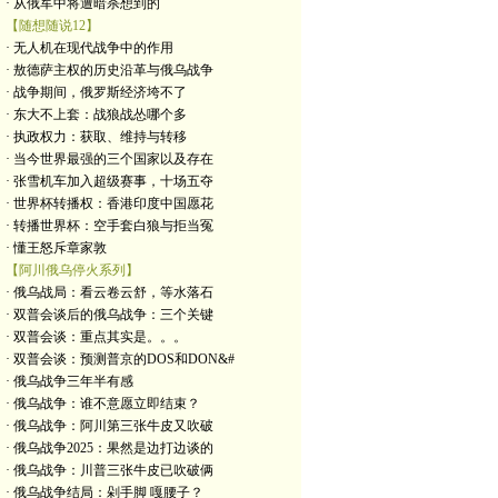
· 从俄军中将遭暗杀想到的
【随想随说12】
· 无人机在现代战争中的作用
· 敖德萨主权的历史沿革与俄乌战争
· 战争期间，俄罗斯经济垮不了
· 东大不上套：战狼战怂哪个多
· 执政权力：获取、维持与转移
· 当今世界最强的三个国家以及存在
· 张雪机车加入超级赛事，十场五夺
· 世界杯转播权：香港印度中国愿花
· 转播世界杯：空手套白狼与拒当冤
· 懂王怒斥章家敦
【阿川俄乌停火系列】
· 俄乌战局：看云卷云舒，等水落石
· 双普会谈后的俄乌战争：三个关键
· 双普会谈：重点其实是。。。
· 双普会谈：预测普京的DOS和DON&#
· 俄乌战争三年半有感
· 俄乌战争：谁不意愿立即结束？
· 俄乌战争：阿川第三张牛皮又吹破
· 俄乌战争2025：果然是边打边谈的
· 俄乌战争：川普三张牛皮已吹破俩
· 俄乌战争结局：剁手脚 嘎腰子？