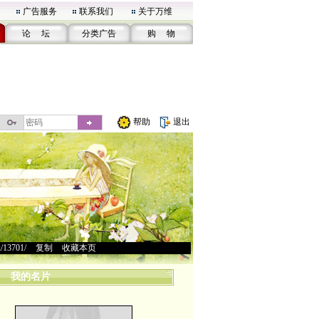
广告服务
联系我们
关于万维
论 坛
分类广告
购 物
帮助
退出
u/13701/
>
复制
>
收藏本页
我的名片