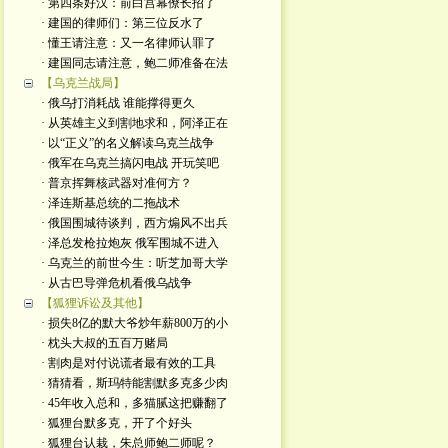
· 第四条好汉：前白宫幕僚长招了
· 建国的律师们：第三位反水了
· 懂王请注意：又一名律师认罪了
· 建国同志请注意，鲍二师准备在法
【乌克兰战局】
· 俄乌打消耗战 谁能撑得更久
· 从英雄主义到割地求和，阿泽正在
· 以“正义”的名义解读乌克兰战争
· 俄军在乌克兰搞闪电战 开玩笑吧
· 普京挥舞核武器对准何方？
· 泽连斯基总统的二拖战术
· 俄国围城待谈判，西方煽风不出兵
· 泽总发枪拉炮灰 俄军围城不进入
· 乌克兰的前世今生：听芝加哥大学
· 从古巴导弹危机看俄乌战争
【狐狸诉讼及其他】
· 损失8亿的默大爷炒年薪800万的小
· 枕头大叔的五百万赌局
· 割肉是对付说谎者最有效的工具
· 猜猜看，斯玛特能割默多克多少肉
· 45年收入总和，多猫腻这把赚翻了
· 狐狸台默多克，开了个好头
· 狐狸台认栽，朱总师鲍二师呢？