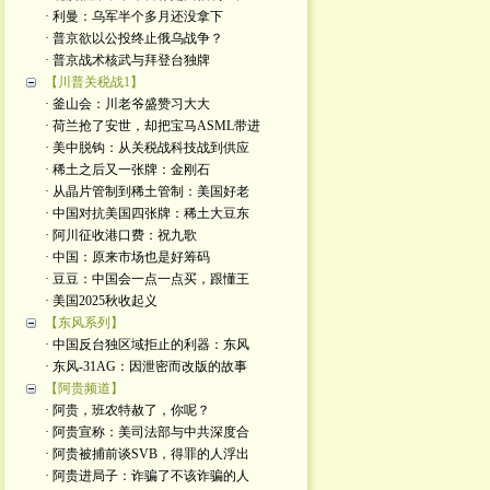
· 利曼：乌军半个多月还没拿下
· 普京欲以公投终止俄乌战争？
· 普京战术核武与拜登台独牌
【川普关税战1】
· 釜山会：川老爷盛赞习大大
· 荷兰抢了安世，却把宝马ASML带进
· 美中脱钩：从关税战科技战到供应
· 稀土之后又一张牌：金刚石
· 从晶片管制到稀土管制：美国好老
· 中国对抗美国四张牌：稀土大豆东
· 阿川征收港口费：祝九歌
· 中国：原来市场也是好筹码
· 豆豆：中国会一点一点买，跟懂王
· 美国2025秋收起义
【东风系列】
· 中国反台独区域拒止的利器：东风
· 东风-31AG：因泄密而改版的故事
【阿贵频道】
· 阿贵，班农特赦了，你呢？
· 阿贵宣称：美司法部与中共深度合
· 阿贵被捕前谈SVB，得罪的人浮出
· 阿贵进局子：诈骗了不该诈骗的人