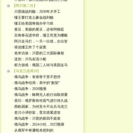
【阿川第二任】
· 川普级战列舰：2030年才开工
· 懂王要打造土豪金战列舰
· 懂王给美国将领办学习班
· 黄豆，美丽的黄豆，还有阿根廷
· 百将奉召进华府，懂王究竟为哪般
· 阿川走马灯，一天一出戏，出出皆
· 谁说懂王炸了个寂寞
· 老米访谈：川普的三大国际麻烦
· 送别：川马友谊小船
· 权力游戏：俄国二人转与美国走马
【乌克兰战局20】
· 俄乌战争：有谁骨子里不想停
· 俄乌战争结局：美中的“默契”
· 俄乌战争：2026预测
· 俄乌战争：蛛网无人机行动取得重
· 质问：俄罗斯有何底气进行持久战
· 西欧国家，为何至今不出兵乌克兰
· 老川小泽吵架，普京抓紧进攻
· 俄乌战争：川普的新四不政策
· 俄乌战争：2024小结，2025预测
· 从俄军中将遭暗杀想到的