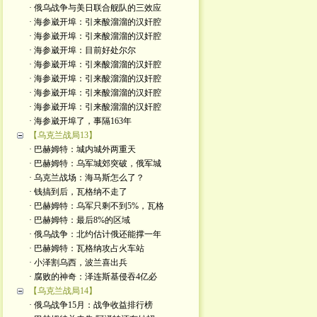
· 俄乌战争与美日联合舰队的三效应
· 海参崴开埠：引来酸溜溜的汉奸腔
· 海参崴开埠：引来酸溜溜的汉奸腔
· 海参崴开埠：目前好处尔尔
· 海参崴开埠：引来酸溜溜的汉奸腔
· 海参崴开埠：引来酸溜溜的汉奸腔
· 海参崴开埠：引来酸溜溜的汉奸腔
· 海参崴开埠：引来酸溜溜的汉奸腔
· 海参崴开埠了，事隔163年
【乌克兰战局13】
· 巴赫姆特：城内城外两重天
· 巴赫姆特：乌军城郊突破，俄军城
· 乌克兰战场：海马斯怎么了？
· 钱搞到后，瓦格纳不走了
· 巴赫姆特：乌军只剩不到5%，瓦格
· 巴赫姆特：最后8%的区域
· 俄乌战争：北约估计俄还能撑一年
· 巴赫姆特：瓦格纳攻占火车站
· 小泽割乌西，波兰喜出兵
· 腐败的神奇：泽连斯基侵吞4亿必
【乌克兰战局14】
· 俄乌战争15月：战争收益排行榜