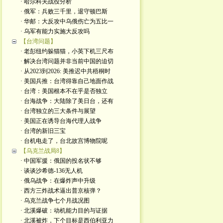
· 哈尔科夫战役分析
· 俄军：兵败三千里，退守顿巴斯
· 华邮：大反攻中乌俄伤亡为五比一
· 乌军有能力实施大反攻吗
【台湾问题】
· 老彭纽约躲猫猫，小英下机三尺布
· 解决台湾问题并非当前中国的迫切
· 从2023到2026: 美推迟中共梧桐时
· 美国兵推：台湾得靠自己地面作战
· 台湾：美国根本不在乎是否独立
· 台海战争：大陆除了美日台，还有
· 台湾独立的三大条件与展望
· 美国正在诱导台海代理人战争
· 台湾的新旧三宝
· 台机电走了，台北故宫博物院呢
【乌克兰战局8】
· 中国军援：俄国的投名状不够
· 谈谈沙希德-136无人机
· 俄乌战争：在爆炸声中升级
· 西方三炸战术逼出普京核弹？
· 乌克兰战争七个月战况图
· 北溪爆破：动机能力目的与证据
· 北溪被炸，下个目标是西伯利亚力