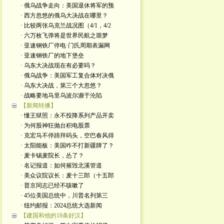
· 俄乌战争走向：美国退休将军的预
· 西方忽悠的俄乌大决战在哪里？
· 比较两张乌克兰战况图（4/1，4/2
· 六万枚飞弹将是世界民航之噩梦
· 亚速钢铁厂停电·门氏周期表漏网
· 亚速钢铁厂的地下堡垒
· 乌东大决战现在有必要吗？
· 俄乌战争：美国军工复合体对决俄
· 乌东大决战，第三个大忽悠？
· 战略要地马里乌波尔濒于沦陷
【新闻转播】
· 懂王狱照：永不投降系列产品开卖
· 为何股神狂抛台积电股票
· 克宏马不停蹄拜码头，空巴春风得
· 太阳能板：美国咋不打新疆牌了？
· 麦卡锡麦院长，怂了？
· 名记报道：如何摧毁北溪管道
· 美众议院议长：麦十三郎（十五郎
· 普京同志已经不咳嗽了
· 45位美国总统中，川普名列第三
· 纽约邮报：2024总统大选新闻
【建国和他的18条好汉】