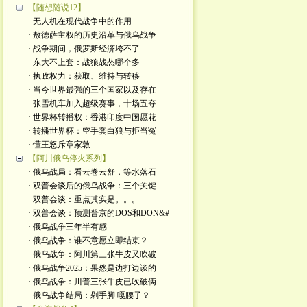
【随想随说12】
· 无人机在现代战争中的作用
· 敖德萨主权的历史沿革与俄乌战争
· 战争期间，俄罗斯经济垮不了
· 东大不上套：战狼战怂哪个多
· 执政权力：获取、维持与转移
· 当今世界最强的三个国家以及存在
· 张雪机车加入超级赛事，十场五夺
· 世界杯转播权：香港印度中国愿花
· 转播世界杯：空手套白狼与拒当冤
· 懂王怒斥章家敦
【阿川俄乌停火系列】
· 俄乌战局：看云卷云舒，等水落石
· 双普会谈后的俄乌战争：三个关键
· 双普会谈：重点其实是。。。
· 双普会谈：预测普京的DOS和DON&#
· 俄乌战争三年半有感
· 俄乌战争：谁不意愿立即结束？
· 俄乌战争：阿川第三张牛皮又吹破
· 俄乌战争2025：果然是边打边谈的
· 俄乌战争：川普三张牛皮已吹破俩
· 俄乌战争结局：剁手脚 嘎腰子？