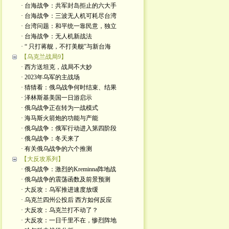
· 台海战争：共军封岛拒止的六大手
· 台海战争：三波无人机可耗尽台湾
· 台湾问题：和平统一靠民意，独立
· 台海战争：无人机新战法
· “ 只打蒋舰，不打美舰”与新台海
【乌克兰战局9】
· 西方送坦克，战局不大妙
· 2023年乌军的主战场
· 猜猜看：俄乌战争何时结束、结果
· 泽林斯基美国一日游启示
· 俄乌战争正在转为一战模式
· 海马斯火箭炮的功能与产能
· 俄乌战争：俄军行动进入第四阶段
· 俄乌战争：冬天来了
· 有关俄乌战争的六个推测
【大反攻系列】
· 俄乌战争：激烈的Kreminna阵地战
· 俄乌战争的震荡函数及前景预测
· 大反攻：乌军推进速度放缓
· 乌克兰四州公投后 西方如何反应
· 大反攻：乌克兰打不动了？
· 大反攻：一日千里不在，惨烈阵地