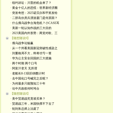
· 纽约诉讼：川普的机会来了？
· 黄金十亿人的恐慌：世界新经济圈
· 突发奇想：2025诺贝尔和平奖发给
· 二胆岛伙房兵漂游厦门是何原因？
· 什么俄乌战争台海危机？小CASE耳
· 美新一轮认知作战的三大目的
· 2023美国内外形势：两党对欧、三
【随想随说9】
· 俄乌战争论输赢
· 从一个州看美国新冠突破性感染之
· 刘董格局不大，终将功亏一篑
· 华为公主安全回国的三大措施
· 两个时期 两个口号
· 阿富汗变天 无所谓
· 老船长8-13回归倒数计时
· 去中国化口号喊完之后呢？
· 为何最多只能预知三十年
· 论中共政权何时垮台
【随想随说8】
· 美中贸易战究竟谁买单？
· 贸易战三年，米国快撑不下去了
· 轮到朱总师上法庭了