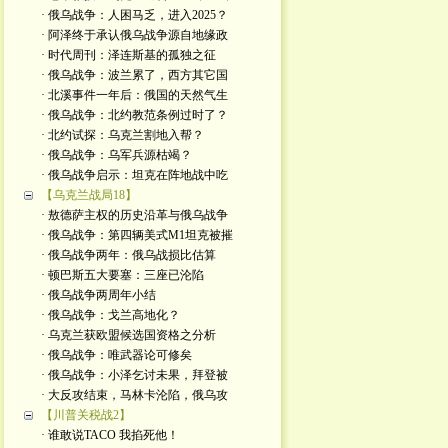
· 俄乌战争：人困马乏，进入2025？
· 阿泽终于承认俄乌战争源自地缘政
· 时代周刊：泽连斯基的孤独之征
· 俄乌战争：波兰累了，西方其它国
· 北溪事件一年后：俄国的天然气生
· 俄乌战争：北约教范条例过时了？
· 北约试探：乌克兰割地入帮？
· 俄乌战争：乌军兵源枯竭？
· 俄乌战争启示：坦克在阵地战中吃
【乌克兰战局18】
· 敖德萨主权的历史沿革与俄乌战争
· 俄乌战争：第四辆美式M1坦克被摧
· 俄乌战争两年：俄乌战损比估算
· 顿巴斯五大要塞：三座已沦陷
· 俄乌战争两周年小结
· 俄乌战争：戈兰高地化？
· 乌克兰获欧盟候选国资格之分析
· 俄乌战争：唯武器论可修矣
· 俄乌战争：小泽乞讨未果，拜登被
· 大反攻结束，马林卡沦陷，俄乌攻
【川普关税战2】
· 谁敢说TACO 我掐死他！