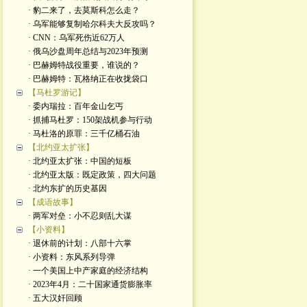
· 豹二来了，去莫斯科怎么走？
· 乌军能够复制哈尔科夫大反攻吗？
· CNN：乌军死伤近62万人
· 俄乌沙盘周年总结与2023年预测
· 巴赫姆特战役重要，谁说的？
· 巴赫姆特：瓦格纳正在收拢袋口
【马杜罗游记】
· 委内瑞拉：百年金山乞丐
· 抓捕马杜罗：150架战机参与行动
· 马杜洛的原罪：三千亿桶石油
【北约亚太扩张】
· 北约亚太扩张：中国的短板
· 北约亚太版：既定政策，四大问题
· 北约东扩的历史基因
【成语故事】
· 两军对垒：小不忍则乱大谋
【小资料】
· 退休前的计划：八部十六掌
· 小资料：东风系列导弹
· 一个美国上中产家庭的经济结构
· 2023年4月：二十国家通货膨胀率
· 五大汉奸回顾