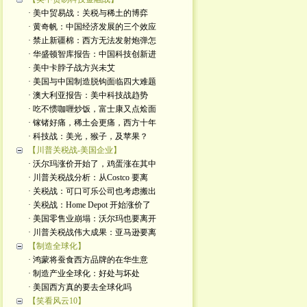
· 美中贸易战：关税与稀土的博弈
· 黄奇帆：中国经济发展的三个效应
· 禁止新疆棉：西方无法发射炮弹怎
· 华盛顿智库报告：中国科技创新进
· 美中卡脖子战方兴未艾
· 美国与中国制造脱钩面临四大难题
· 澳大利亚报告：美中科技战趋势
· 吃不惯咖喱炒饭，富士康又点烩面
· 镓锗好痛，稀土会更痛，西方十年
· 科技战：美光，猴子，及苹果？
【川普关税战-美国企业】
· 沃尔玛涨价开始了，鸡蛋涨在其中
· 川普关税战分析：从Costco 要离
· 关税战：可口可乐公司也考虑搬出
· 关税战：Home Depot 开始涨价了
· 美国零售业崩塌：沃尔玛也要离开
· 川普关税战伟大成果：亚马逊要离
【制造全球化】
· 鸿蒙将蚕食西方品牌的在华生意
· 制造产业全球化：好处与坏处
· 美国西方真的要去全球化吗
【笑看风云10】