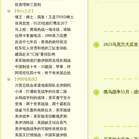
· 投资理财三原则
【他山之石】
· 懂王：稀土，我靠！又是TNND稀土
· 张局忽悠：052D也能打鹰击20了
· 马上校：两场热战一场冷战，谁输
· 信用卡客服电话：2900美刀花费
· 反送中七年后：香港的政经状况
2023乌克兰大反
· 机车狂人张雪和他的三缸发动机
· 建国赴京“汇报”要排队哟
· 美军能彻底打败伊朗而实现长期战
· 中国制造十年：川建国，苹果，特
· 阿塔挖坑四十年：终于有米国总统
【伊朗地面战】
· 川普总统会派遣地面部队去伊朗吗
· 小泽：打通欧亚战争的任督二脉
俄乌战争15月：
· 从韩战学到的戒律，美军遵守至今
· 里海：两个世界战场，两个霸权目
· 借鉴78天轰炸南斯拉夫，美军能使
· 美伊战争：美军能否切断俄罗斯-
· 美伊消耗战：美国缺乏综合底气
· 美伊地面战争的可能性依然存在
· 美国又打情报战：中国军援伊朗