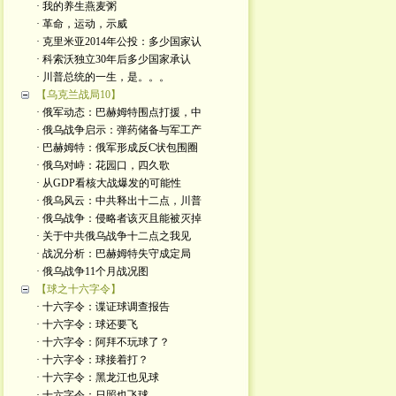
· 我的养生燕麦粥
· 革命，运动，示威
· 克里米亚2014年公投：多少国家认
· 科索沃独立30年后多少国家承认
· 川普总统的一生，是。。。
【乌克兰战局10】
· 俄军动态：巴赫姆特围点打援，中
· 俄乌战争启示：弹药储备与军工产
· 巴赫姆特：俄军形成反C状包围圈
· 俄乌对峙：花园口，四久歌
· 从GDP看核大战爆发的可能性
· 俄乌风云：中共释出十二点，川普
· 俄乌战争：侵略者该灭且能被灭掉
· 关于中共俄乌战争十二点之我见
· 战况分析：巴赫姆特失守成定局
· 俄乌战争11个月战况图
【球之十六字令】
· 十六字令：谍证球调查报告
· 十六字令：球还要飞
· 十六字令：阿拜不玩球了？
· 十六字令：球接着打？
· 十六字令：黑龙江也见球
· 十六字令：日照也飞球