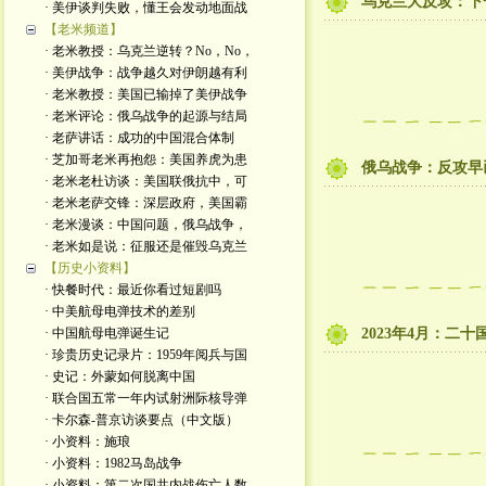
乌克兰大反攻：下
· 美伊谈判失败，懂王会发动地面战
【老米频道】
· 老米教授：乌克兰逆转？No，No，
· 美伊战争：战争越久对伊朗越有利
· 老米教授：美国已输掉了美伊战争
· 老米评论：俄乌战争的起源与结局
· 老萨讲话：成功的中国混合体制
· 芝加哥老米再抱怨：美国养虎为患
俄乌战争：反攻早
· 老米老杜访谈：美国联俄抗中，可
· 老米老萨交锋：深层政府，美国霸
· 老米漫谈：中国问题，俄乌战争，
· 老米如是说：征服还是催毁乌克兰
【历史小资料】
· 快餐时代：最近你看过短剧吗
· 中美航母电弹技术的差别
· 中国航母电弹诞生记
2023年4月：二
· 珍贵历史记录片：1959年阅兵与国
· 史记：外蒙如何脱离中国
· 联合国五常一年内试射洲际核导弹
· 卡尔森-普京访谈要点（中文版）
· 小资料：施琅
· 小资料：1982马岛战争
· 小资料：第二次国共内战伤亡人数