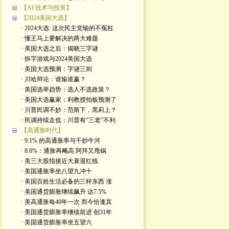
【AI 技术与投资】
【2024美国大选】
· 2024大选: 这次民主党输的不冤枉
· 懂王马上要解决的两大难题
· 美国大选之后：揭晓三字谜
· 拆字游戏与2024美国大选
· 美国大选预测：字谜三则
· 川哈辩论：谁输谁赢？
· 美国选举趋势：选人不选政策？
· 美国大选赢家：利教授拍板预测了
· 川普民调不妙：范斯下，黑莉上？
· 民调持续走低：川普有“三老”不利
【高通胀时代】
· 9.1% 的高通胀率与干炒牛河
· 8.6%：通胀再飚高 阿拜又甩锅
· 美三大股指接近大衰退红线
· 美国通胀率坐八望九冲十
· 美国百姓生活必备的三样东西 涨
· 美国通货膨胀继续飙升 达7.5%
· 美高通胀每40年一次 而今恰逢其
· 美国通货膨胀率继续前进 创31年
· 美国通货膨胀率坐五望六