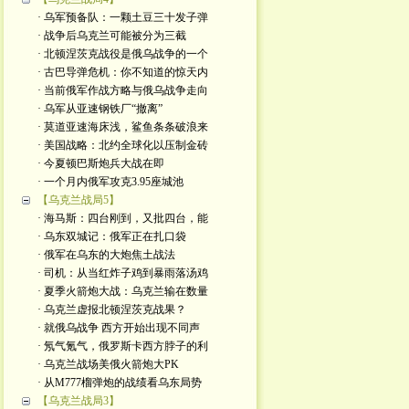
· 乌军预备队：一颗土豆三十发子弹
· 战争后乌克兰可能被分为三截
· 北顿涅茨克战役是俄乌战争的一个
· 古巴导弹危机：你不知道的惊天内
· 当前俄军作战方略与俄乌战争走向
· 乌军从亚速钢铁厂“撤离”
· 莫道亚速海床浅，鲨鱼条条破浪来
· 美国战略：北约全球化以压制金砖
· 今夏顿巴斯炮兵大战在即
· 一个月内俄军攻克3.95座城池
【乌克兰战局5】
· 海马斯：四台刚到，又批四台，能
· 乌东双城记：俄军正在扎口袋
· 俄军在乌东的大炮焦土战法
· 司机：从当红炸子鸡到暴雨落汤鸡
· 夏季火箭炮大战：乌克兰输在数量
· 乌克兰虚报北顿涅茨克战果？
· 就俄乌战争 西方开始出现不同声
· 氖气氪气，俄罗斯卡西方脖子的利
· 乌克兰战场美俄火箭炮大PK
· 从M777榴弹炮的战绩看乌东局势
【乌克兰战局3】