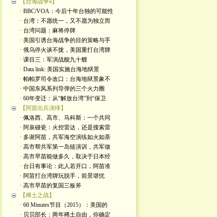
【台海战争4】
· BBC/VOA：今后十年台独的可能性
· 台湾：不愿统一，又不愿为独立而
· 台湾问题：麻将停牌
· 美国引诱台海战争的目的策略与手
· 俄乌停火谈不拢，美国重打台湾牌
· 课目三：军演战舰九十艘
· Data link: 美国实施台海地狱景
· 帕帕罗司令改口：台海地狱景象不
· 中国东风系列导弹的三个火力圈
· 60年变迁：从“解放台湾”到“保卫
【阿苗出兵演绎】
· 佩洛西、高市、马科斯：一个共同
· 阿泉碰瓷：火控雷达，还是搜索雷
· 多谢阿苗，共军海空演练如火如荼
· 高市帮共军第一岛链演训，共军做
· 高市早苗能做多久，取决于日本经
· 台日有事论：此人若开口，阿苗准
· 阿苗打台湾牌玩脱手，前景堪忧
· 高市早苗的复国三板斧
【稀土之战】
· 60 Minutes节目（2015）：美国的
· 贝贝部长：两年稀土自由，你确定