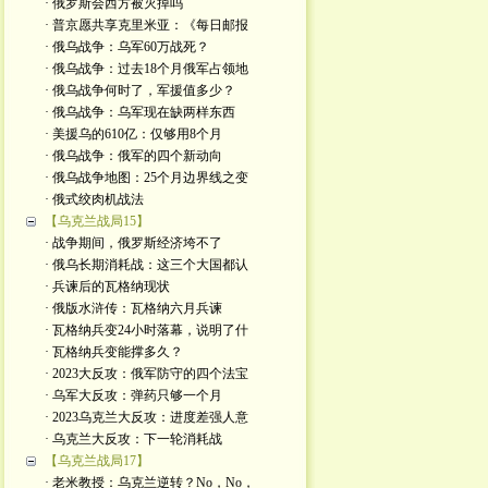
· 俄罗斯会西方被灭掉吗
· 普京愿共享克里米亚：《每日邮报
· 俄乌战争：乌军60万战死？
· 俄乌战争：过去18个月俄军占领地
· 俄乌战争何时了，军援值多少？
· 俄乌战争：乌军现在缺两样东西
· 美援乌的610亿：仅够用8个月
· 俄乌战争：俄军的四个新动向
· 俄乌战争地图：25个月边界线之变
· 俄式绞肉机战法
【乌克兰战局15】
· 战争期间，俄罗斯经济垮不了
· 俄乌长期消耗战：这三个大国都认
· 兵谏后的瓦格纳现状
· 俄版水浒传：瓦格纳六月兵谏
· 瓦格纳兵变24小时落幕，说明了什
· 瓦格纳兵变能撑多久？
· 2023大反攻：俄军防守的四个法宝
· 乌军大反攻：弹药只够一个月
· 2023乌克兰大反攻：进度差强人意
· 乌克兰大反攻：下一轮消耗战
【乌克兰战局17】
· 老米教授：乌克兰逆转？No，No，