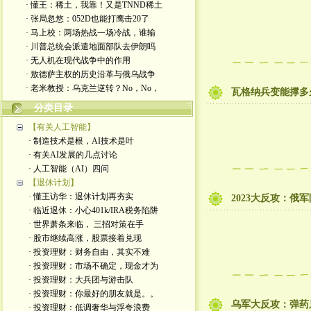
· 懂王：稀土，我靠！又是TNND稀土
· 张局忽悠：052D也能打鹰击20了
· 马上校：两场热战一场冷战，谁输
· 川普总统会派遣地面部队去伊朗吗
· 无人机在现代战争中的作用
· 敖德萨主权的历史沿革与俄乌战争
· 老米教授：乌克兰逆转？No，No，
瓦格纳兵变能撑多
分类目录
【有关人工智能】
· 制造技术是根，AI技术是叶
· 有关AI发展的几点讨论
· 人工智能（AI）四问
【退休计划】
· 懂王访华：退休计划再夯实
2023大反攻：俄
· 临近退休：小心401k/IRA税务陷阱
· 世界萧条来临， 三招对策在手
· 股市继续高涨，股票接着兑现
· 投资理财：财务自由，其实不难
· 投资理财：市场不确定，现金才为
· 投资理财：大兵团与游击队
· 投资理财：你最好的朋友就是。。
乌军大反攻：弹药
· 投资理财：低调奢华与浮夸浪费