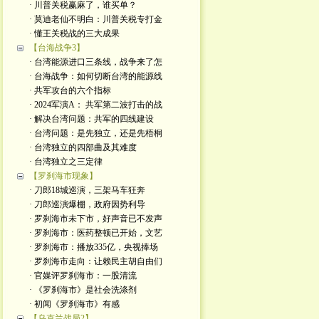
· 川普关税赢麻了，谁买单？
· 莫迪老仙不明白：川普关税专打金
· 懂王关税战的三大成果
【台海战争3】
· 台湾能源进口三条线，战争来了怎
· 台海战争：如何切断台湾的能源线
· 共军攻台的六个指标
· 2024军演A： 共军第二波打击的战
· 解决台湾问题：共军的四线建设
· 台湾问题：是先独立，还是先梧桐
· 台湾独立的四部曲及其难度
· 台湾独立之三定律
【罗刹海市现象】
· 刀郎18城巡演，三架马车狂奔
· 刀郎巡演爆棚，政府因势利导
· 罗刹海市未下市，好声音已不发声
· 罗刹海市：医药整顿已开始，文艺
· 罗刹海市：播放335亿，央视捧场
· 罗刹海市走向：让赖民主胡自由们
· 官媒评罗刹海市：一股清流
· 《罗刹海市》是社会洗涤剂
· 初闻《罗刹海市》有感
【乌克兰战局2】