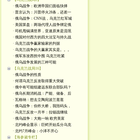
· 俄乌战争：欧洲帝国们面临抉择
· 普京认为：川普停火28条，还差一
· 俄乌战争：CNN说，乌克兰红军城
· 美国算盘：两场代理人战争绑定俄
· 司机甩锅满世界，亚速原来是流氓
· 俄国对付西方的四大法宝与持久战
· 乌克兰战争赢家输家的判据
· 乌克兰战争的大赢家其实是。。。
· 俄军东攻西扰中围 乌克兰吃紧
· 俄乌战争发展的三种可能
【乌克兰战局16】
· 俄乌战争的性质
· 何谓乌克兰反攻取得重大突破
· 俄中有可能组建远东联合部队吗？
· 俄乌长期消耗战：产能、储备、后
· 瓦格纳：想去立陶宛波兰逛逛
· 俄乌战争：你炸大桥，我毁码头，
· 乌克兰反攻一月半：拉锯战继续
· 俄乌战争：大炮一响 欧穷美富
· 北约峰会显示：巨鳄开始瓜分乌克
· 北约7月峰会：小泽不开心
【海参崴专栏】