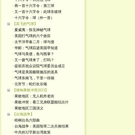
· 再一首十六字令：第三球
· 又一首十六字令：此球非彼球
· 十六字令：球（外一首）
【高飞的气球】
· 夏威夷：惊见神秘气球
· 美国打气球的六个效应
· 太平洋早春二月：球与债
· 华邮：气球踪迹美国早知道
· 气球与美债，鱼与熊掌？
· 又一拨气球来了，打吗？
· 提前庆祝众议院气球委员会成立
· 气球是美国极限施压的道具
· 气球东南飞，千里一徘徊
· 元宵节：蛇灯欢乐颂
【缅甸果敢冲突2023】
· 果敢地区：无人机炸老街
· 果敢冲突：看三兄弟联盟能玩出什
· 果敢地区三国演义
【台海战争】
· 梧桐台岛六部曲
· 台海战争：美国智库二次兵推结果
· 中共的32字新台湾政策