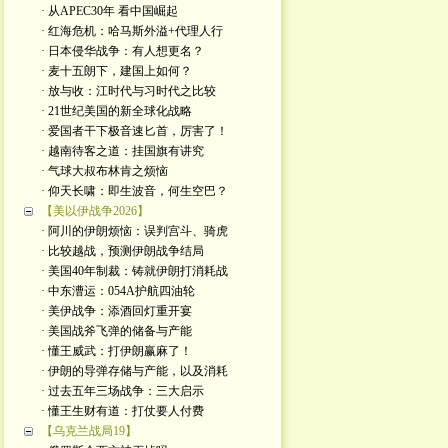
· 从APEC30年 看中国崛起
· 红海危机：哈马斯外溢+代理人行
· 日本侵华战争：有人想更名？
· 麦十五朗下，建国上如何？
· 放与收：江时代与习时代之比较
· 21世纪美国的新全球化战略
· 爱国者干下极音速匕首，厉害了！
· 越南待客之道：挂国旗有讲究
· 气球大叔布林肯之烦恼
· 仰天长啸：即生波音，何生空巴？
【美以伊战争2026】
· 阿川的伊朗烦恼：误判宫斗、骑虎
· 比较越战，预测伊朗战争结局
· 美国40年制裁：铸就伊朗打消耗战
· 中东漕运：054A护航四油轮
· 美伊战争：添酒回灯重开宴
· 美国战斧飞弹的储备与产能
· 懂王威武：打伊朗赢麻了！
· 伊朗的导弹存储与产能，以及消耗
· 过去五年三场战争：三大启示
· 懂王生财有道：打仗要人付费
【乌克兰战局19】