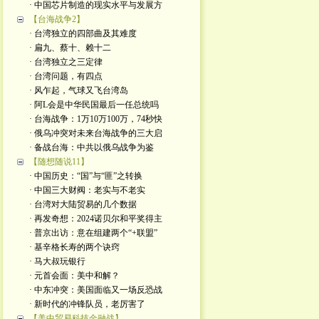
· 中国芯片制造的现实水平与发展方
【台海战争2】
· 台湾独立的四部曲及其难度
· 扁九、蔡十、赖十二
· 台湾独立之三定律
· 台湾问题，有四点
· 风乍起，气球又飞台湾岛
· 阿L会是中华民国最后一任总统吗
· 台海战争：1万10万100万，74秒快
· 俄乌冲突对未来台海战争的三大启
· 备战台海：中共以俄乌战争为鉴
【随想随说11】
· 中国历史：“国”与“匪”之转换
· 中国三大财阀：老实与不老实
· 台湾对大陆贸易的几个数据
· 再发奇想：2024诺贝尔和平奖得主
· 普京出访：意在组建两个“+联盟”
· 基辛格长寿的两个诀窍
· 马大叔玩银行
· 元首会面：美中和解？
· 中东冲突：美国面临又一场反恐战
· 新时代的冲锋队员，老厉害了
【美中贸易科技金融战】