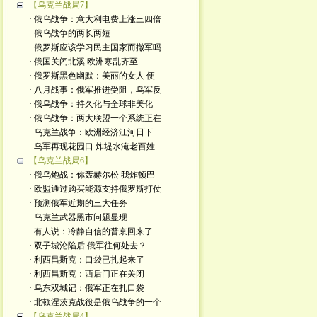
【乌克兰战局7】
· 俄乌战争：意大利电费上涨三四倍
· 俄乌战争的两长两短
· 俄罗斯应该学习民主国家而撤军吗
· 俄国关闭北溪 欧洲寒乱齐至
· 俄罗斯黑色幽默：美丽的女人 便
· 八月战事：俄军推进受阻，乌军反
· 俄乌战争：持久化与全球非美化
· 俄乌战争：两大联盟一个系统正在
· 乌克兰战争：欧洲经济江河日下
· 乌军再现花园口 炸堤水淹老百姓
【乌克兰战局6】
· 俄乌炮战：你轰赫尔松 我炸顿巴
· 欧盟通过购买能源支持俄罗斯打仗
· 预测俄军近期的三大任务
· 乌克兰武器黑市问题显现
· 有人说：冷静自信的普京回来了
· 双子城沦陷后 俄军往何处去？
· 利西昌斯克：口袋已扎起来了
· 利西昌斯克：西后门正在关闭
· 乌东双城记：俄军正在扎口袋
· 北顿涅茨克战役是俄乌战争的一个
【乌克兰战局4】