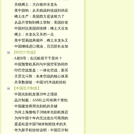
· 关税稀土：大白狼对水龙头
· 美中脱钩：从关税战科技战到供应
· 稀土生产：美国西方是该努力了
· 从晶片管制到稀土管制：美国好老
· 中国对抗美国四张牌：稀土大豆东
· 稀土：水龙头又关闭一点
· 美中贸易战再循环，稀土水龙头又
· 中国继续进口俄油，贝贝部长会加
【印巴57空战】
· A射B导：击沉航母于千里外？
· 中国预警机系列与中国空军协同作
· 印巴空战复盘：一体化空战，新买
· 天罡北斗阵：未来空战的核心体系
· 共享数据链：中国3代半战机轻松
【中国芯片制造】
· 中国光刻机发展20年之现状
· 晶片制裁：ASML公司有两个害怕
· 中国建造商用光刻机的关键
· 为何上海微电子28纳米光刻机推迟
· 为何中国十年内无法造出可商用的
· 梁孟松是中国7纳米制程技术的关
· 华为新手机恰恰说明：中国芯片制