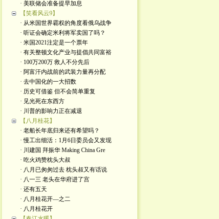
· 美联储会准备提早加息
【笑看风云9】
· 从米国世界霸权的角度看俄乌战争
· 听证会确定米利将军卖国了吗？
· 米国2021注定是一个票年
· 有关整顿文化产业与提倡共同富裕
· 100万200万 救人不分先后
· 阿富汗内战前的武装力量再分配
· 去中国化的一大招数
· 历史可借鉴 但不会简单重复
· 见光死在东西方
· 川普的影响力正在减退
【八月桂花】
· 老船长年底归来还有希望吗？
· 慢工出细活：1月6日委员会又发现
· 川建国 拜振华 Making China Gre
· 吃火鸡赞枕头大叔
· 八月已匆匆过去 枕头叔又有话说
· 八一三 老头在华府进了宫
· 还有五天
· 八月桂花开—之二
· 八月桂花开
【春江水暖】