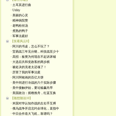
· 土耳其进行曲
· Utility
· 美丽的心灵
· 精神病院赞
· 老鸭粉丝汤
· 煮熟的鸭子
· 军事法庭好
【笑看风云8】
· 阿川的书桌，怎么不玩了？
· 贸易战三年见分晓，科技战至少十
· 高招：板凳为何现在不起诉床铺
· 大选后共和党政客的两步棋
· 被处决的克老太还魂了！
· 厉害了我的军事法庭
· 阿川阿铭画的百亿大饼
· 美中间进行冷战的六个实际步骤
· 美中接触伊始，要论输赢尚早
· 美国政治：摇橹推舟，红蓝互换
【随想随说10】
· 米国对华认知作战的左右手互搏
· 俄乌战争开启北约全球化，直指中
· 中日合作造大飞机，靠谱吗？