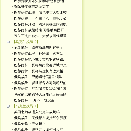
· 巴赫姆特并未失 阿泽转还有妙招
· 别尔哥罗德行动结束了
· 巴赫姆特战役：俄乌伤亡人数比较
· 巴赫姆特：一个厨子六千罪犯，如
· 巴赫姆特沦陷：阿泽转移国际视线
· 巴赫姆特战役结束 瓦格纳兵团开
· 五亿军火库被炸，大反攻困难重重
【乌克兰战局12】
· 记者赫什：泽连斯基与四亿美元
· 巴赫姆特战况：补给线，火车站
· 巴赫姆特地下城：大号亚速钢铁厂
· 巴赫姆特：瓦格纳南北会师城中央
· 巴赫姆特：瓦格纳控制市政大楼
· 俄乌战争：巴赫姆特C型口袋阵
· 俄乌战争：谈世界各方对消耗战的
· 巴赫姆特：乌军仅控制16%的区域
· 乌军的巴赫姆特大反攻已无疾而终
· 巴赫姆特：3月27日战况图
【乌克兰战局11】
· 美国北约会进入乌克兰战场吗
· 俄乌战争：美俄都在调控战争强度
· 俄乌会马上停火吗？
· 俄乌战争：波格纳兵团何时入乌