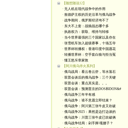
【随想随说12】
· 无人机在现代战争中的作用
· 敖德萨主权的历史沿革与俄乌战争
· 战争期间，俄罗斯经济垮不了
· 东大不上套：战狼战怂哪个多
· 执政权力：获取、维持与转移
· 当今世界最强的三个国家以及存在
· 张雪机车加入超级赛事，十场五夺
· 世界杯转播权：香港印度中国愿花
· 转播世界杯：空手套白狼与拒当冤
· 懂王怒斥章家敦
【阿川俄乌停火系列】
· 俄乌战局：看云卷云舒，等水落石
· 双普会谈后的俄乌战争：三个关键
· 双普会谈：重点其实是。。。
· 双普会谈：预测普京的DOS和DON&#
· 俄乌战争三年半有感
· 俄乌战争：谁不意愿立即结束？
· 俄乌战争：阿川第三张牛皮又吹破
· 俄乌战争2025：果然是边打边谈的
· 俄乌战争：川普三张牛皮已吹破俩
· 俄乌战争结局：剁手脚 嘎腰子？