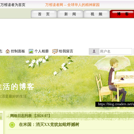
设万维读者为首页
万维读者网 -- 全球华人的精神家园
首 页
新 闻
视 频
博 客
志
控制面板
个人相册
给我留言
生活的博客
生活是最好的生活
https://blog.creaders.net/
网络日志列表 【2024-07】
在米国：消灭XX党犹如蚍蜉撼树