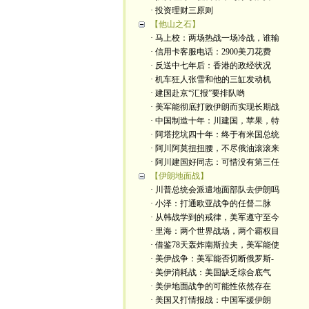
· 投资理财三原则
【他山之石】
· 马上校：两场热战一场冷战，谁输
· 信用卡客服电话：2900美刀花费
· 反送中七年后：香港的政经状况
· 机车狂人张雪和他的三缸发动机
· 建国赴京“汇报”要排队哟
· 美军能彻底打败伊朗而实现长期战
· 中国制造十年：川建国，苹果，特
· 阿塔挖坑四十年：终于有米国总统
· 阿川阿莫扭扭腰，不尽俄油滚滚来
· 阿川建国好同志：可惜没有第三任
【伊朗地面战】
· 川普总统会派遣地面部队去伊朗吗
· 小泽：打通欧亚战争的任督二脉
· 从韩战学到的戒律，美军遵守至今
· 里海：两个世界战场，两个霸权目
· 借鉴78天轰炸南斯拉夫，美军能使
· 美伊战争：美军能否切断俄罗斯-
· 美伊消耗战：美国缺乏综合底气
· 美伊地面战争的可能性依然存在
· 美国又打情报战：中国军援伊朗