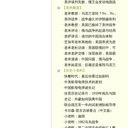
· 美伊谈判失败，懂王会发动地面战
【老米频道】
· 老米教授：乌克兰逆转？No，No，
· 美伊战争：战争越久对伊朗越有利
· 老米教授：美国已输掉了美伊战争
· 老米评论：俄乌战争的起源与结局
· 老萨讲话：成功的中国混合体制
· 芝加哥老米再抱怨：美国养虎为患
· 老米老杜访谈：美国联俄抗中，可
· 老米老萨交锋：深层政府，美国霸
· 老米漫谈：中国问题，俄乌战争，
· 老米如是说：征服还是催毁乌克兰
【历史小资料】
· 快餐时代：最近你看过短剧吗
· 中美航母电弹技术的差别
· 中国航母电弹诞生记
· 珍贵历史记录片：1959年阅兵与国
· 史记：外蒙如何脱离中国
· 联合国五常一年内试射洲际核导弹
· 卡尔森-普京访谈要点（中文版）
· 小资料：施琅
· 小资料：1982马岛战争
· 小资料：第二次国共内战伤亡人数