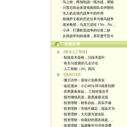
· 马上校：两场热战一场冷战，谁输
· 川普总统会派遣地面部队去伊朗吗
· 无人机在现代战争中的作用
· 敖德萨主权的历史沿革与俄乌战争
· 老米教授：乌克兰逆转？No，No，
· 小泽：打通欧亚战争的任督二脉
· 从韩战学到的戒律，美军遵守至今
分类目录
【有关人工智能】
· 制造技术是根，AI技术是叶
· 有关AI发展的几点讨论
· 人工智能（AI）四问
【退休计划】
· 懂王访华：退休计划再夯实
· 临近退休：小心401k/IRA税务陷阱
· 世界萧条来临， 三招对策在手
· 股市继续高涨，股票接着兑现
· 投资理财：财务自由，其实不难
· 投资理财：市场不确定，现金才为
· 投资理财：大兵团与游击队
· 投资理财：你最好的朋友就是。。
· 投资理财：低调奢华与浮夸浪费