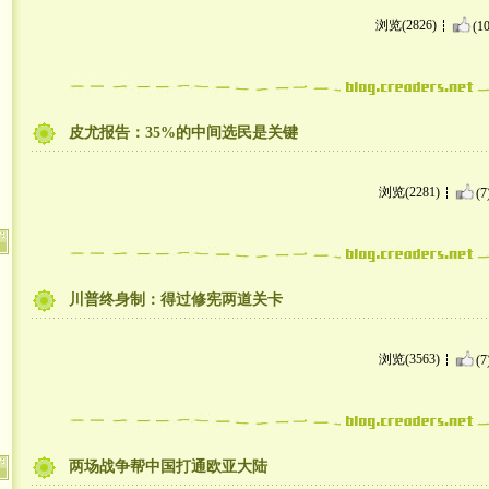
浏览(2826)
(10
皮尤报告：35%的中间选民是关键
浏览(2281)
(7
川普终身制：得过修宪两道关卡
浏览(3563)
(7
两场战争帮中国打通欧亚大陆