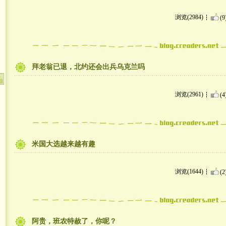
浏览(2984)
(9
拜老翁已退，北约还会出兵乌克兰吗
浏览(2961)
(4
米国大选越来越有趣
浏览(1644)
(2
阿贵，班农特赦了，你呢？