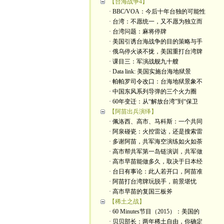
【台海战争4】
· BBC/VOA：今后十年台独的可能性
· 台湾：不愿统一，又不愿为独立而
· 台湾问题：麻将停牌
· 美国引诱台海战争的目的策略与手
· 俄乌停火谈不拢，美国重打台湾牌
· 课目三：军演战舰九十艘
· Data link: 美国实施台海地狱景
· 帕帕罗司令改口：台海地狱景象不
· 中国东风系列导弹的三个火力圈
· 60年变迁：从“解放台湾”到“保卫
【阿苗出兵演绎】
· 佩洛西、高市、马科斯：一个共同
· 阿泉碰瓷：火控雷达，还是搜索雷
· 多谢阿苗，共军海空演练如火如荼
· 高市帮共军第一岛链演训，共军做
· 高市早苗能做多久，取决于日本经
· 台日有事论：此人若开口，阿苗准
· 阿苗打台湾牌玩脱手，前景堪忧
· 高市早苗的复国三板斧
【稀土之战】
· 60 Minutes节目（2015）：美国的
· 贝贝部长：两年稀土自由，你确定