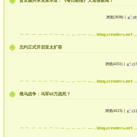
普京愿共享克里米亚：《每日邮报》又造假新闻？
浏览(3938)
(8
北约正式开启亚太扩容
浏览(4351)
(17
俄乌战争：乌军60万战死？
浏览(4123)
(12