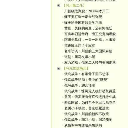
【阿川第二任】
· 川普级战列舰：2030年才开工
· 懂王要打造土豪金战列舰
· 懂王给美国将领办学习班
· 黄豆，美丽的黄豆，还有阿根廷
· 百将奉召进华府，懂王究竟为哪般
· 阿川走马灯，一天一出戏，出出皆
· 谁说懂王炸了个寂寞
· 老米访谈：川普的三大国际麻烦
· 送别：川马友谊小船
· 权力游戏：俄国二人转与美国走马
【乌克兰战局20】
· 俄乌战争：有谁骨子里不想停
· 俄乌战争结局：美中的“默契”
· 俄乌战争：2026预测
· 俄乌战争：蛛网无人机行动取得重
· 质问：俄罗斯有何底气进行持久战
· 西欧国家，为何至今不出兵乌克兰
· 老川小泽吵架，普京抓紧进攻
· 俄乌战争：川普的新四不政策
· 俄乌战争：2024小结，2025预测
· 从俄军中将遭暗杀想到的