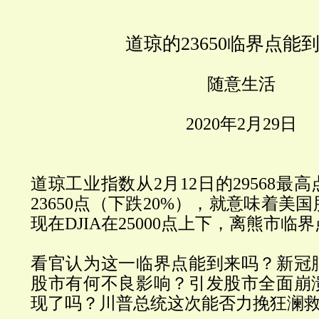
道琼的23650临界点能
随意生活
2020
年
2
月
29
日
道琼工业指数从
2
月
12
日的
29568
最高
23650
点（下跌20%），就意味着美
现在
DJIA
在
25000
点上下，离熊市临界
看官认为这一临界点能到来吗？新冠
股市有何不良影响？引发股市全面崩
现了吗？川普总统这次能否力挽狂澜