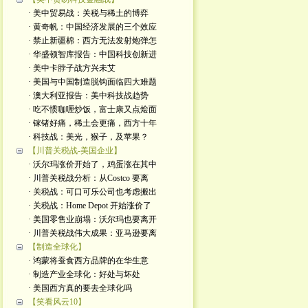
· 美中贸易战：关税与稀土的博弈
· 黄奇帆：中国经济发展的三个效应
· 禁止新疆棉：西方无法发射炮弹怎
· 华盛顿智库报告：中国科技创新进
· 美中卡脖子战方兴未艾
· 美国与中国制造脱钩面临四大难题
· 澳大利亚报告：美中科技战趋势
· 吃不惯咖喱炒饭，富士康又点烩面
· 镓锗好痛，稀土会更痛，西方十年
· 科技战：美光，猴子，及苹果？
【川普关税战-美国企业】
· 沃尔玛涨价开始了，鸡蛋涨在其中
· 川普关税战分析：从Costco 要离
· 关税战：可口可乐公司也考虑搬出
· 关税战：Home Depot 开始涨价了
· 美国零售业崩塌：沃尔玛也要离开
· 川普关税战伟大成果：亚马逊要离
【制造全球化】
· 鸿蒙将蚕食西方品牌的在华生意
· 制造产业全球化：好处与坏处
· 美国西方真的要去全球化吗
【笑看风云10】