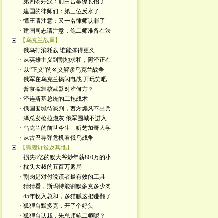
· 第四条好汉：前白宫幕僚长招了
· 建国的律师们：第三位反水了
· 懂王请注意：又一名律师认罪了
· 建国同志请注意，鲍二师准备在法
【乌克兰战局】
· 俄乌打消耗战 谁能撑得更久
· 从英雄主义到割地求和，阿泽正在
· 以“正义”的名义解读乌克兰战争
· 俄军在乌克兰搞闪电战 开玩笑吧
· 普京挥舞核武器对准何方？
· 泽连斯基总统的二拖战术
· 俄国围城待谈判，西方煽风不出兵
· 泽总发枪拉炮灰 俄军围城不进入
· 乌克兰的前世今生：听芝加哥大学
· 从古巴导弹危机看俄乌战争
【狐狸诉讼及其他】
· 损失8亿的默大爷炒年薪800万的小
· 枕头大叔的五百万赌局
· 割肉是对付说谎者最有效的工具
· 猜猜看，斯玛特能割默多克多少肉
· 45年收入总和，多猫腻这把赚翻了
· 狐狸台默多克，开了个好头
· 狐狸台认栽，朱总师鲍二师呢？