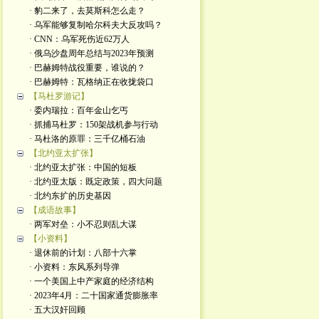
· 豹二来了，去莫斯科怎么走？
· 乌军能够复制哈尔科夫大反攻吗？
· CNN：乌军死伤近62万人
· 俄乌沙盘周年总结与2023年预测
· 巴赫姆特战役重要，谁说的？
· 巴赫姆特：瓦格纳正在收拢袋口
【马杜罗游记】
· 委内瑞拉：百年金山乞丐
· 抓捕马杜罗：150架战机参与行动
· 马杜洛的原罪：三千亿桶石油
【北约亚太扩张】
· 北约亚太扩张：中国的短板
· 北约亚太版：既定政策，四大问题
· 北约东扩的历史基因
【成语故事】
· 两军对垒：小不忍则乱大谋
【小资料】
· 退休前的计划：八部十六掌
· 小资料：东风系列导弹
· 一个美国上中产家庭的经济结构
· 2023年4月：二十国家通货膨胀率
· 五大汉奸回顾