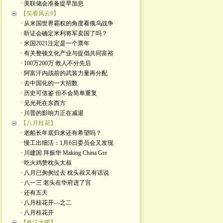
· 美联储会准备提早加息
【笑看风云9】
· 从米国世界霸权的角度看俄乌战争
· 听证会确定米利将军卖国了吗？
· 米国2021注定是一个票年
· 有关整顿文化产业与提倡共同富裕
· 100万200万 救人不分先后
· 阿富汗内战前的武装力量再分配
· 去中国化的一大招数
· 历史可借鉴 但不会简单重复
· 见光死在东西方
· 川普的影响力正在减退
【八月桂花】
· 老船长年底归来还有希望吗？
· 慢工出细活：1月6日委员会又发现
· 川建国 拜振华 Making China Gre
· 吃火鸡赞枕头大叔
· 八月已匆匆过去 枕头叔又有话说
· 八一三 老头在华府进了宫
· 还有五天
· 八月桂花开—之二
· 八月桂花开
【春江水暖】