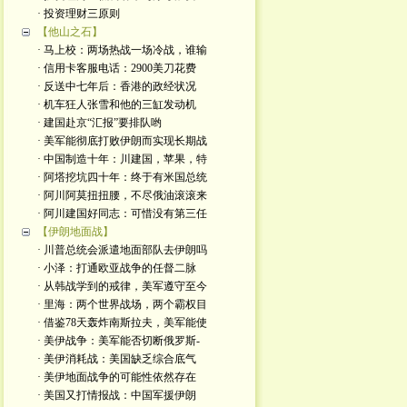
· 投资理财三原则
【他山之石】
· 马上校：两场热战一场冷战，谁输
· 信用卡客服电话：2900美刀花费
· 反送中七年后：香港的政经状况
· 机车狂人张雪和他的三缸发动机
· 建国赴京“汇报”要排队哟
· 美军能彻底打败伊朗而实现长期战
· 中国制造十年：川建国，苹果，特
· 阿塔挖坑四十年：终于有米国总统
· 阿川阿莫扭扭腰，不尽俄油滚滚来
· 阿川建国好同志：可惜没有第三任
【伊朗地面战】
· 川普总统会派遣地面部队去伊朗吗
· 小泽：打通欧亚战争的任督二脉
· 从韩战学到的戒律，美军遵守至今
· 里海：两个世界战场，两个霸权目
· 借鉴78天轰炸南斯拉夫，美军能使
· 美伊战争：美军能否切断俄罗斯-
· 美伊消耗战：美国缺乏综合底气
· 美伊地面战争的可能性依然存在
· 美国又打情报战：中国军援伊朗