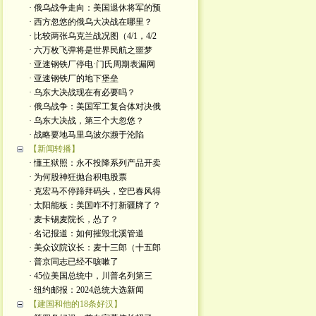
· 俄乌战争走向：美国退休将军的预
· 西方忽悠的俄乌大决战在哪里？
· 比较两张乌克兰战况图（4/1，4/2
· 六万枚飞弹将是世界民航之噩梦
· 亚速钢铁厂停电·门氏周期表漏网
· 亚速钢铁厂的地下堡垒
· 乌东大决战现在有必要吗？
· 俄乌战争：美国军工复合体对决俄
· 乌东大决战，第三个大忽悠？
· 战略要地马里乌波尔濒于沦陷
【新闻转播】
· 懂王狱照：永不投降系列产品开卖
· 为何股神狂抛台积电股票
· 克宏马不停蹄拜码头，空巴春风得
· 太阳能板：美国咋不打新疆牌了？
· 麦卡锡麦院长，怂了？
· 名记报道：如何摧毁北溪管道
· 美众议院议长：麦十三郎（十五郎
· 普京同志已经不咳嗽了
· 45位美国总统中，川普名列第三
· 纽约邮报：2024总统大选新闻
【建国和他的18条好汉】