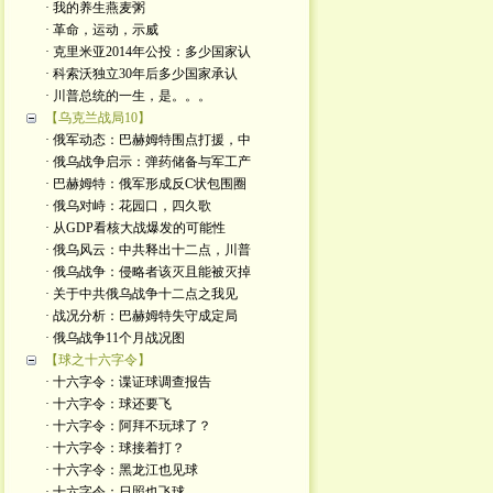
· 我的养生燕麦粥
· 革命，运动，示威
· 克里米亚2014年公投：多少国家认
· 科索沃独立30年后多少国家承认
· 川普总统的一生，是。。。
【乌克兰战局10】
· 俄军动态：巴赫姆特围点打援，中
· 俄乌战争启示：弹药储备与军工产
· 巴赫姆特：俄军形成反C状包围圈
· 俄乌对峙：花园口，四久歌
· 从GDP看核大战爆发的可能性
· 俄乌风云：中共释出十二点，川普
· 俄乌战争：侵略者该灭且能被灭掉
· 关于中共俄乌战争十二点之我见
· 战况分析：巴赫姆特失守成定局
· 俄乌战争11个月战况图
【球之十六字令】
· 十六字令：谍证球调查报告
· 十六字令：球还要飞
· 十六字令：阿拜不玩球了？
· 十六字令：球接着打？
· 十六字令：黑龙江也见球
· 十六字令：日照也飞球