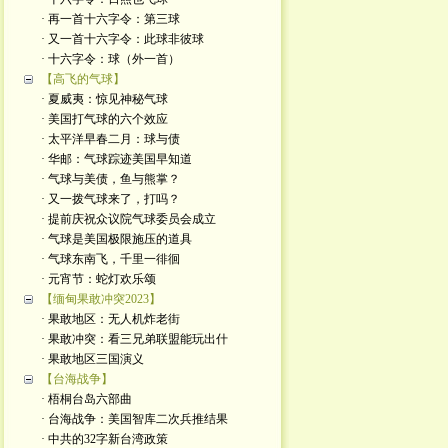
· 再一首十六字令：第三球
· 又一首十六字令：此球非彼球
· 十六字令：球（外一首）
【高飞的气球】
· 夏威夷：惊见神秘气球
· 美国打气球的六个效应
· 太平洋早春二月：球与债
· 华邮：气球踪迹美国早知道
· 气球与美债，鱼与熊掌？
· 又一拨气球来了，打吗？
· 提前庆祝众议院气球委员会成立
· 气球是美国极限施压的道具
· 气球东南飞，千里一徘徊
· 元宵节：蛇灯欢乐颂
【缅甸果敢冲突2023】
· 果敢地区：无人机炸老街
· 果敢冲突：看三兄弟联盟能玩出什
· 果敢地区三国演义
【台海战争】
· 梧桐台岛六部曲
· 台海战争：美国智库二次兵推结果
· 中共的32字新台湾政策