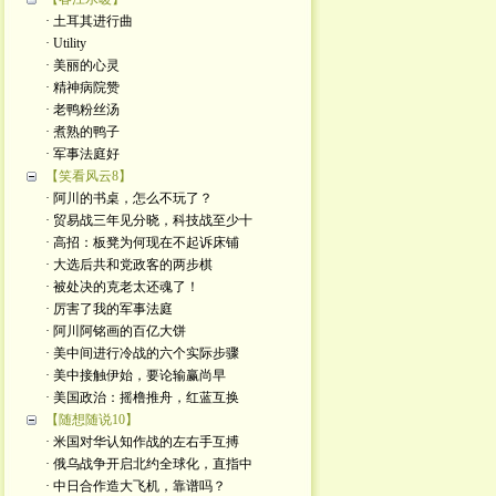
· 土耳其进行曲
· Utility
· 美丽的心灵
· 精神病院赞
· 老鸭粉丝汤
· 煮熟的鸭子
· 军事法庭好
【笑看风云8】
· 阿川的书桌，怎么不玩了？
· 贸易战三年见分晓，科技战至少十
· 高招：板凳为何现在不起诉床铺
· 大选后共和党政客的两步棋
· 被处决的克老太还魂了！
· 厉害了我的军事法庭
· 阿川阿铭画的百亿大饼
· 美中间进行冷战的六个实际步骤
· 美中接触伊始，要论输赢尚早
· 美国政治：摇橹推舟，红蓝互换
【随想随说10】
· 米国对华认知作战的左右手互搏
· 俄乌战争开启北约全球化，直指中
· 中日合作造大飞机，靠谱吗？