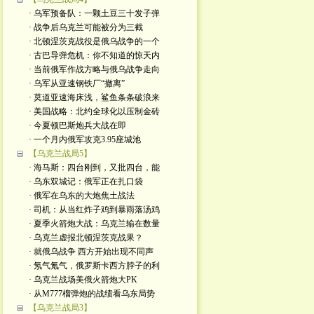
· 乌军预备队：一颗土豆三十发子弹
· 战争后乌克兰可能被分为三截
· 北顿涅茨克战役是俄乌战争的一个
· 古巴导弹危机：你不知道的惊天内
· 当前俄军作战方略与俄乌战争走向
· 乌军从亚速钢铁厂“撤离”
· 莫道亚速海床浅，鲨鱼条条破浪来
· 美国战略：北约全球化以压制金砖
· 今夏顿巴斯炮兵大战在即
· 一个月内俄军攻克3.95座城池
【乌克兰战局5】
· 海马斯：四台刚到，又批四台，能
· 乌东双城记：俄军正在扎口袋
· 俄军在乌东的大炮焦土战法
· 司机：从当红炸子鸡到暴雨落汤鸡
· 夏季火箭炮大战：乌克兰输在数量
· 乌克兰虚报北顿涅茨克战果？
· 就俄乌战争 西方开始出现不同声
· 氖气氪气，俄罗斯卡西方脖子的利
· 乌克兰战场美俄火箭炮大PK
· 从M777榴弹炮的战绩看乌东局势
【乌克兰战局3】