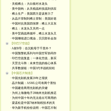
· 关税稀土：大白狼对水龙头
· 美中脱钩：从关税战科技战到供应
· 稀土生产：美国西方是该努力了
· 从晶片管制到稀土管制：美国好老
· 中国对抗美国四张牌：稀土大豆东
· 稀土：水龙头又关闭一点
· 美中贸易战再循环，稀土水龙头又
· 中国继续进口俄油，贝贝部长会加
【印巴57空战】
· A射B导：击沉航母于千里外？
· 中国预警机系列与中国空军协同作
· 印巴空战复盘：一体化空战，新买
· 天罡北斗阵：未来空战的核心体系
· 共享数据链：中国3代半战机轻松
【中国芯片制造】
· 中国光刻机发展20年之现状
· 晶片制裁：ASML公司有两个害怕
· 中国建造商用光刻机的关键
· 为何上海微电子28纳米光刻机推迟
· 为何中国十年内无法造出可商用的
· 梁孟松是中国7纳米制程技术的关
· 华为新手机恰恰说明：中国芯片制