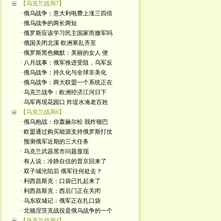
【乌克兰战局7】
· 俄乌战争：意大利电费上涨三四倍
· 俄乌战争的两长两短
· 俄罗斯应该学习民主国家而撤军吗
· 俄国关闭北溪 欧洲寒乱齐至
· 俄罗斯黑色幽默：美丽的女人 便
· 八月战事：俄军推进受阻，乌军反
· 俄乌战争：持久化与全球非美化
· 俄乌战争：两大联盟一个系统正在
· 乌克兰战争：欧洲经济江河日下
· 乌军再现花园口 炸堤水淹老百姓
【乌克兰战局6】
· 俄乌炮战：你轰赫尔松 我炸顿巴
· 欧盟通过购买能源支持俄罗斯打仗
· 预测俄军近期的三大任务
· 乌克兰武器黑市问题显现
· 有人说：冷静自信的普京回来了
· 双子城沦陷后 俄军往何处去？
· 利西昌斯克：口袋已扎起来了
· 利西昌斯克：西后门正在关闭
· 乌东双城记：俄军正在扎口袋
· 北顿涅茨克战役是俄乌战争的一个
【乌克兰战局4】