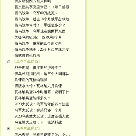
· 俄罗斯会西方被灭掉吗
· 普京愿共享克里米亚：《每日邮报
· 俄乌战争：乌军60万战死？
· 俄乌战争：过去18个月俄军占领地
· 俄乌战争何时了，军援值多少？
· 俄乌战争：乌军现在缺两样东西
· 美援乌的610亿：仅够用8个月
· 俄乌战争：俄军的四个新动向
· 俄乌战争地图：25个月边界线之变
· 俄式绞肉机战法
【乌克兰战局15】
· 战争期间，俄罗斯经济垮不了
· 俄乌长期消耗战：这三个大国都认
· 兵谏后的瓦格纳现状
· 俄版水浒传：瓦格纳六月兵谏
· 瓦格纳兵变24小时落幕，说明了什
· 瓦格纳兵变能撑多久？
· 2023大反攻：俄军防守的四个法宝
· 乌军大反攻：弹药只够一个月
· 2023乌克兰大反攻：进度差强人意
· 乌克兰大反攻：下一轮消耗战
【乌克兰战局17】
· 老米教授：乌克兰逆转？No，No，