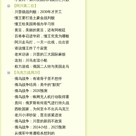
【阿川第二任】
· 川普级战列舰：2030年才开工
· 懂王要打造土豪金战列舰
· 懂王给美国将领办学习班
· 黄豆，美丽的黄豆，还有阿根廷
· 百将奉召进华府，懂王究竟为哪般
· 阿川走马灯，一天一出戏，出出皆
· 谁说懂王炸了个寂寞
· 老米访谈：川普的三大国际麻烦
· 送别：川马友谊小船
· 权力游戏：俄国二人转与美国走马
【乌克兰战局20】
· 俄乌战争：有谁骨子里不想停
· 俄乌战争结局：美中的“默契”
· 俄乌战争：2026预测
· 俄乌战争：蛛网无人机行动取得重
· 质问：俄罗斯有何底气进行持久战
· 西欧国家，为何至今不出兵乌克兰
· 老川小泽吵架，普京抓紧进攻
· 俄乌战争：川普的新四不政策
· 俄乌战争：2024小结，2025预测
· 从俄军中将遭暗杀想到的