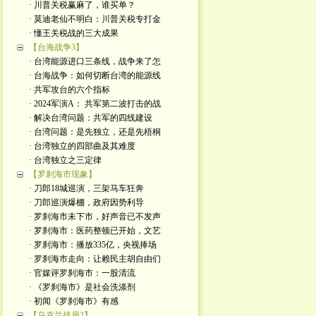
· 川普关税赢麻了，谁买单？
· 莫迪老仙不明白：川普关税专打金
· 懂王关税战的三大成果
【台海战争3】
· 台湾能源进口三条线，战争来了怎
· 台海战争：如何切断台湾的能源线
· 共军攻台的六个指标
· 2024军演A： 共军第二波打击的战
· 解决台湾问题：共军的四线建设
· 台湾问题：是先独立，还是先梧桐
· 台湾独立的四部曲及其难度
· 台湾独立之三定律
【罗刹海市现象】
· 刀郎18城巡演，三架马车狂奔
· 刀郎巡演爆棚，政府因势利导
· 罗刹海市未下市，好声音已不发声
· 罗刹海市：医药整顿已开始，文艺
· 罗刹海市：播放335亿，央视捧场
· 罗刹海市走向：让赖民主胡自由们
· 官媒评罗刹海市：一股清流
· 《罗刹海市》是社会洗涤剂
· 初闻《罗刹海市》有感
【乌克兰战局2】