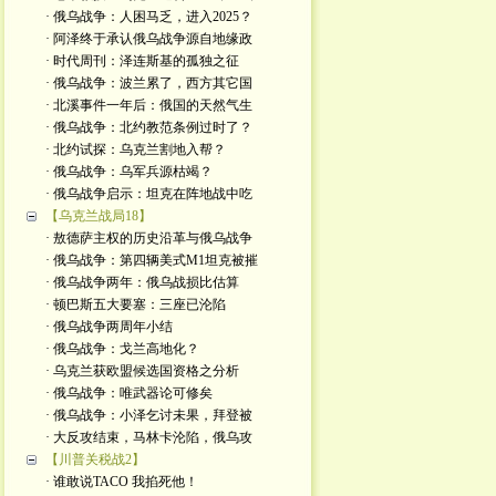
· 俄乌战争：人困马乏，进入2025？
· 阿泽终于承认俄乌战争源自地缘政
· 时代周刊：泽连斯基的孤独之征
· 俄乌战争：波兰累了，西方其它国
· 北溪事件一年后：俄国的天然气生
· 俄乌战争：北约教范条例过时了？
· 北约试探：乌克兰割地入帮？
· 俄乌战争：乌军兵源枯竭？
· 俄乌战争启示：坦克在阵地战中吃
【乌克兰战局18】
· 敖德萨主权的历史沿革与俄乌战争
· 俄乌战争：第四辆美式M1坦克被摧
· 俄乌战争两年：俄乌战损比估算
· 顿巴斯五大要塞：三座已沦陷
· 俄乌战争两周年小结
· 俄乌战争：戈兰高地化？
· 乌克兰获欧盟候选国资格之分析
· 俄乌战争：唯武器论可修矣
· 俄乌战争：小泽乞讨未果，拜登被
· 大反攻结束，马林卡沦陷，俄乌攻
【川普关税战2】
· 谁敢说TACO 我掐死他！