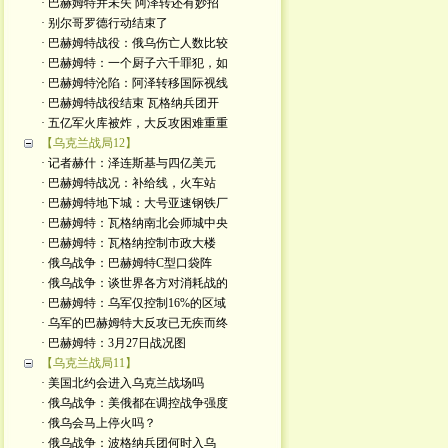
· 巴赫姆特并未失 阿泽转还有妙招
· 别尔哥罗德行动结束了
· 巴赫姆特战役：俄乌伤亡人数比较
· 巴赫姆特：一个厨子六千罪犯，如
· 巴赫姆特沦陷：阿泽转移国际视线
· 巴赫姆特战役结束 瓦格纳兵团开
· 五亿军火库被炸，大反攻困难重重
【乌克兰战局12】
· 记者赫什：泽连斯基与四亿美元
· 巴赫姆特战况：补给线，火车站
· 巴赫姆特地下城：大号亚速钢铁厂
· 巴赫姆特：瓦格纳南北会师城中央
· 巴赫姆特：瓦格纳控制市政大楼
· 俄乌战争：巴赫姆特C型口袋阵
· 俄乌战争：谈世界各方对消耗战的
· 巴赫姆特：乌军仅控制16%的区域
· 乌军的巴赫姆特大反攻已无疾而终
· 巴赫姆特：3月27日战况图
【乌克兰战局11】
· 美国北约会进入乌克兰战场吗
· 俄乌战争：美俄都在调控战争强度
· 俄乌会马上停火吗？
· 俄乌战争：波格纳兵团何时入乌