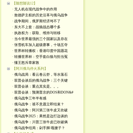
【随想随说12】
· 无人机在现代战争中的作用
· 敖德萨主权的历史沿革与俄乌战争
· 战争期间，俄罗斯经济垮不了
· 东大不上套：战狼战怂哪个多
· 执政权力：获取、维持与转移
· 当今世界最强的三个国家以及存在
· 张雪机车加入超级赛事，十场五夺
· 世界杯转播权：香港印度中国愿花
· 转播世界杯：空手套白狼与拒当冤
· 懂王怒斥章家敦
【阿川俄乌停火系列】
· 俄乌战局：看云卷云舒，等水落石
· 双普会谈后的俄乌战争：三个关键
· 双普会谈：重点其实是。。。
· 双普会谈：预测普京的DOS和DON&#
· 俄乌战争三年半有感
· 俄乌战争：谁不意愿立即结束？
· 俄乌战争：阿川第三张牛皮又吹破
· 俄乌战争2025：果然是边打边谈的
· 俄乌战争：川普三张牛皮已吹破俩
· 俄乌战争结局：剁手脚 嘎腰子？