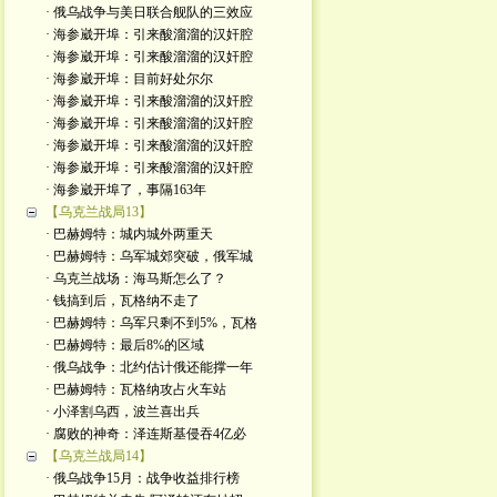
· 俄乌战争与美日联合舰队的三效应
· 海参崴开埠：引来酸溜溜的汉奸腔
· 海参崴开埠：引来酸溜溜的汉奸腔
· 海参崴开埠：目前好处尔尔
· 海参崴开埠：引来酸溜溜的汉奸腔
· 海参崴开埠：引来酸溜溜的汉奸腔
· 海参崴开埠：引来酸溜溜的汉奸腔
· 海参崴开埠：引来酸溜溜的汉奸腔
· 海参崴开埠了，事隔163年
【乌克兰战局13】
· 巴赫姆特：城内城外两重天
· 巴赫姆特：乌军城郊突破，俄军城
· 乌克兰战场：海马斯怎么了？
· 钱搞到后，瓦格纳不走了
· 巴赫姆特：乌军只剩不到5%，瓦格
· 巴赫姆特：最后8%的区域
· 俄乌战争：北约估计俄还能撑一年
· 巴赫姆特：瓦格纳攻占火车站
· 小泽割乌西，波兰喜出兵
· 腐败的神奇：泽连斯基侵吞4亿必
【乌克兰战局14】
· 俄乌战争15月：战争收益排行榜