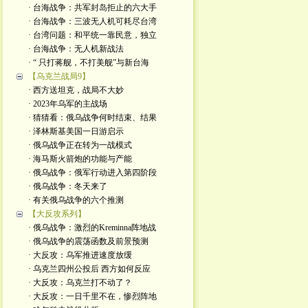
· 台海战争：共军封岛拒止的六大手
· 台海战争：三波无人机可耗尽台湾
· 台湾问题：和平统一靠民意，独立
· 台海战争：无人机新战法
· “ 只打蒋舰，不打美舰”与新台海
【乌克兰战局9】
· 西方送坦克，战局不大妙
· 2023年乌军的主战场
· 猜猜看：俄乌战争何时结束、结果
· 泽林斯基美国一日游启示
· 俄乌战争正在转为一战模式
· 海马斯火箭炮的功能与产能
· 俄乌战争：俄军行动进入第四阶段
· 俄乌战争：冬天来了
· 有关俄乌战争的六个推测
【大反攻系列】
· 俄乌战争：激烈的Kreminna阵地战
· 俄乌战争的震荡函数及前景预测
· 大反攻：乌军推进速度放缓
· 乌克兰四州公投后 西方如何反应
· 大反攻：乌克兰打不动了？
· 大反攻：一日千里不在，惨烈阵地