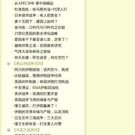
· 从APEC30年 看中国崛起
· 红海危机：哈马斯外溢+代理人行
· 日本侵华战争：有人想更名？
· 麦十五朗下，建国上如何？
· 放与收：江时代与习时代之比较
· 21世纪美国的新全球化战略
· 爱国者干下极音速匕首，厉害了！
· 越南待客之道：挂国旗有讲究
· 气球大叔布林肯之烦恼
· 仰天长啸：即生波音，何生空巴？
【美以伊战争2026】
· 阿川的伊朗烦恼：误判宫斗、骑虎
· 比较越战，预测伊朗战争结局
· 美国40年制裁：铸就伊朗打消耗战
· 中东漕运：054A护航四油轮
· 美伊战争：添酒回灯重开宴
· 美国战斧飞弹的储备与产能
· 懂王威武：打伊朗赢麻了！
· 伊朗的导弹存储与产能，以及消耗
· 过去五年三场战争：三大启示
· 懂王生财有道：打仗要人付费
【乌克兰战局19】