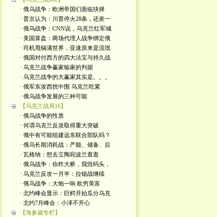
· 俄乌战争：欧洲帝国们面临抉择
· 普京认为：川普停火28条，还差一
· 俄乌战争：CNN说，乌克兰红军城
· 美国算盘：两场代理人战争绑定俄
· 司机甩锅满世界，亚速原来是流氓
· 俄国对付西方的四大法宝与持久战
· 乌克兰战争赢家输家的判据
· 乌克兰战争的大赢家其实是。。。
· 俄军东攻西扰中围 乌克兰吃紧
· 俄乌战争发展的三种可能
【乌克兰战局16】
· 俄乌战争的性质
· 何谓乌克兰反攻取得重大突破
· 俄中有可能组建远东联合部队吗？
· 俄乌长期消耗战：产能、储备、后
· 瓦格纳：想去立陶宛波兰逛逛
· 俄乌战争：你炸大桥，我毁码头，
· 乌克兰反攻一月半：拉锯战继续
· 俄乌战争：大炮一响 欧穷美富
· 北约峰会显示：巨鳄开始瓜分乌克
· 北约7月峰会：小泽不开心
【海参崴专栏】