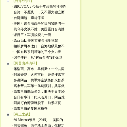
【台海战争4】
· BBC/VOA：今后十年台独的可能性
· 台湾：不愿统一，又不愿为独立而
· 台湾问题：麻将停牌
· 美国引诱台海战争的目的策略与手
· 俄乌停火谈不拢，美国重打台湾牌
· 课目三：军演战舰九十艘
· Data link: 美国实施台海地狱景
· 帕帕罗司令改口：台海地狱景象不
· 中国东风系列导弹的三个火力圈
· 60年变迁：从“解放台湾”到“保卫
【阿苗出兵演绎】
· 佩洛西、高市、马科斯：一个共同
· 阿泉碰瓷：火控雷达，还是搜索雷
· 多谢阿苗，共军海空演练如火如荼
· 高市帮共军第一岛链演训，共军做
· 高市早苗能做多久，取决于日本经
· 台日有事论：此人若开口，阿苗准
· 阿苗打台湾牌玩脱手，前景堪忧
· 高市早苗的复国三板斧
【稀土之战】
· 60 Minutes节目（2015）：美国的
· 贝贝部长：两年稀土自由，你确定