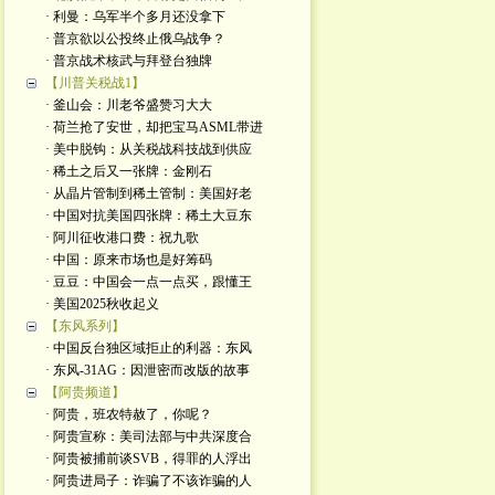
· 利曼：乌军半个多月还没拿下
· 普京欲以公投终止俄乌战争？
· 普京战术核武与拜登台独牌
【川普关税战1】
· 釜山会：川老爷盛赞习大大
· 荷兰抢了安世，却把宝马ASML带进
· 美中脱钩：从关税战科技战到供应
· 稀土之后又一张牌：金刚石
· 从晶片管制到稀土管制：美国好老
· 中国对抗美国四张牌：稀土大豆东
· 阿川征收港口费：祝九歌
· 中国：原来市场也是好筹码
· 豆豆：中国会一点一点买，跟懂王
· 美国2025秋收起义
【东风系列】
· 中国反台独区域拒止的利器：东风
· 东风-31AG：因泄密而改版的故事
【阿贵频道】
· 阿贵，班农特赦了，你呢？
· 阿贵宣称：美司法部与中共深度合
· 阿贵被捕前谈SVB，得罪的人浮出
· 阿贵进局子：诈骗了不该诈骗的人