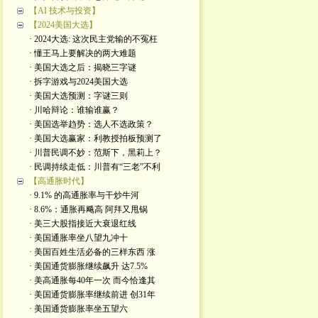
【AI 技术与投资】
【2024美国大选】
· 2024大选: 这次民主党输的不冤枉
· 懂王马上要解决的两大难题
· 美国大选之后：揭晓三字谜
· 拆字游戏与2024美国大选
· 美国大选预测：字谜三则
· 川哈辩论：谁输谁赢？
· 美国选举趋势：选人不选政策？
· 美国大选赢家：利教授拍板预测了
· 川普民调不妙：范斯下，黑莉上？
· 民调持续走低：川普有“三老”不利
【高通胀时代】
· 9.1% 的高通胀率与干炒牛河
· 8.6%：通胀再飚高 阿拜又甩锅
· 美三大股指接近大衰退红线
· 美国通胀率坐八望九冲十
· 美国百姓生活必备的三样东西 涨
· 美国通货膨胀继续飙升 达7.5%
· 美高通胀每40年一次 而今恰逢其
· 美国通货膨胀率继续前进 创31年
· 美国通货膨胀率坐五望六