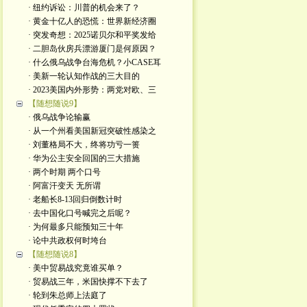
· 纽约诉讼：川普的机会来了？
· 黄金十亿人的恐慌：世界新经济圈
· 突发奇想：2025诺贝尔和平奖发给
· 二胆岛伙房兵漂游厦门是何原因？
· 什么俄乌战争台海危机？小CASE耳
· 美新一轮认知作战的三大目的
· 2023美国内外形势：两党对欧、三
【随想随说9】
· 俄乌战争论输赢
· 从一个州看美国新冠突破性感染之
· 刘董格局不大，终将功亏一篑
· 华为公主安全回国的三大措施
· 两个时期 两个口号
· 阿富汗变天 无所谓
· 老船长8-13回归倒数计时
· 去中国化口号喊完之后呢？
· 为何最多只能预知三十年
· 论中共政权何时垮台
【随想随说8】
· 美中贸易战究竟谁买单？
· 贸易战三年，米国快撑不下去了
· 轮到朱总师上法庭了