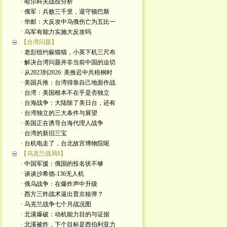
· 哈尔科夫战役分析
· 俄军：兵败三千里，退守顿巴斯
· 华邮：大反攻中乌俄伤亡为五比一
· 乌军有能力实施大反攻吗
【台湾问题】
· 老彭纽约躲猫猫，小英下机三尺布
· 解决台湾问题并非当前中国的迫切
· 从2023到2026: 美推迟中共梧桐时
· 美国兵推：台湾得靠自己地面作战
· 台湾：美国根本不在乎是否独立
· 台海战争：大陆除了美日台，还有
· 台湾独立的三大条件与展望
· 美国正在诱导台海代理人战争
· 台湾的新旧三宝
· 台机电走了，台北故宫博物院呢
【乌克兰战局8】
· 中国军援：俄国的投名状不够
· 谈谈沙希德-136无人机
· 俄乌战争：在爆炸声中升级
· 西方三炸战术逼出普京核弹？
· 乌克兰战争七个月战况图
· 北溪爆破：动机能力目的与证据
· 北溪被炸，下个目标是西伯利亚力