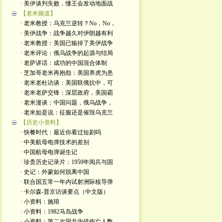
· 美伊谈判失败，懂王会发动地面战
【老米频道】
· 老米教授：乌克兰逆转？No，No，
· 美伊战争：战争越久对伊朗越有利
· 老米教授：美国已输掉了美伊战争
· 老米评论：俄乌战争的起源与结局
· 老萨讲话：成功的中国混合体制
· 芝加哥老米再抱怨：美国养虎为患
· 老米老杜访谈：美国联俄抗中，可
· 老米老萨交锋：深层政府，美国霸
· 老米漫谈：中国问题，俄乌战争，
· 老米如是说：征服还是催毁乌克兰
【历史小资料】
· 快餐时代：最近你看过短剧吗
· 中美航母电弹技术的差别
· 中国航母电弹诞生记
· 珍贵历史记录片：1959年阅兵与国
· 史记：外蒙如何脱离中国
· 联合国五常一年内试射洲际核导弹
· 卡尔森-普京访谈要点（中文版）
· 小资料：施琅
· 小资料：1982马岛战争
· 小资料：第二次国共内战伤亡人数