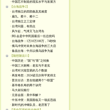
· 中国芯片制造的现实水平与发展方
【台海战争2】
· 台湾独立的四部曲及其难度
· 扁九、蔡十、赖十二
· 台湾独立之三定律
· 台湾问题，有四点
· 风乍起，气球又飞台湾岛
· 阿L会是中华民国最后一任总统吗
· 台海战争：1万10万100万，74秒快
· 俄乌冲突对未来台海战争的三大启
· 备战台海：中共以俄乌战争为鉴
【随想随说11】
· 中国历史：“国”与“匪”之转换
· 中国三大财阀：老实与不老实
· 台湾对大陆贸易的几个数据
· 再发奇想：2024诺贝尔和平奖得主
· 普京出访：意在组建两个“+联盟”
· 基辛格长寿的两个诀窍
· 马大叔玩银行
· 元首会面：美中和解？
· 中东冲突：美国面临又一场反恐战
· 新时代的冲锋队员，老厉害了
【美中贸易科技金融战】