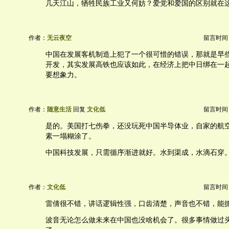
几天江山，牺牲民族工业又何妨？爱党和爱国的区别就在
作者：
无云夜空
留言时间：20
中国在发展客机制造上犯了一个很可惜的错误，那就是早
开发，其实发展高铁也应该如此，在经济上把中日绑在一
要想象力。
作者：
随意生活
回复
文化低
留言时间：20
是的。美国打七伤拳，还没玩死中国半导体业，自家的航
素一塌糊涂了。
中国科技发展，只需循序渐进就好。水到渠成，水滴石穿
作者：
文化低
留言时间：20
雷倩很不错，讲话逻辑性强，口齿清楚，声音也不错，能
波音无论怎么做未来在中国也没啥机会了。很多事情做过