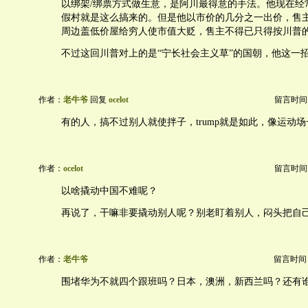
以绑架/绑票方式做生意，是阿川最得意的手法。他现在经
假村就是这么搞来的。但是他以市价的几分之一出价，售
周边盖低价屋给穷人使市值大贬，售主不得已只得按川普
不过这回川普对上的是“宁长社会主义草”的国朝，他这一
作者：
老牛爷
回复
ocelot
留言时间：20
有的人，搞不过别人就使拌子，trump就是如此，像运动
作者：
ocelot
留言时间：20
以啥撬动中国不难呢？
再说了，干嘛非要撬动别人呢？别老盯着别人，闷头把自
作者：
老牛爷
留言时间：20
围堵华为不就四个跟班吗？日本，澳洲，新西兰吗？还有