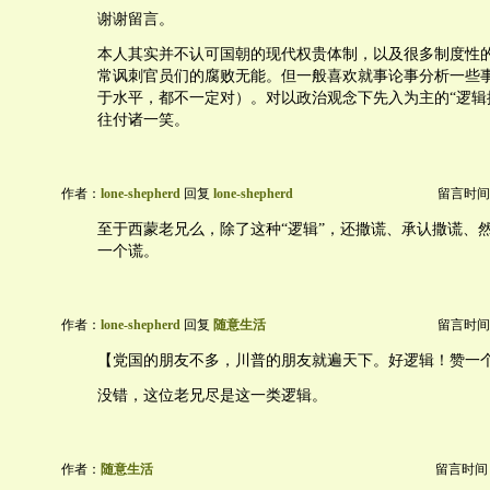
谢谢留言。
本人其实并不认可国朝的现代权贵体制，以及很多制度性
常讽刺官员们的腐败无能。但一般喜欢就事论事分析一些
于水平，都不一定对）。对以政治观念下先入为主的“逻辑
往付诸一笑。
作者：
lone-shepherd
回复
lone-shepherd
留言时间：20
至于西蒙老兄么，除了这种“逻辑”，还撒谎、承认撒谎、
一个谎。
作者：
lone-shepherd
回复
随意生活
留言时间：20
【党国的朋友不多，川普的朋友就遍天下。好逻辑！赞一
没错，这位老兄尽是这一类逻辑。
作者：
随意生活
留言时间：20