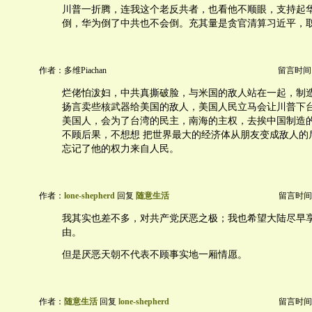
川普一折腾，连我这个老反共者，也看他不顺眼，支持起
倒，华为倒了中共也不会倒。充其量是贪官清算习近平，
作者：多维Piachan
留言时间：20
烂佬怕泼妇，中共真撕破脸，与米国的敌人站在一起，制
扬言卖些核武器给美国的敌人，美国人民立马会让川普下
美国人，会为了台湾的民主，南海的主权，去挨中国制造
不顾后果，不想想 把世界最大的经济体从朋友变成敌人的
忘记了他的权力来自人民。
作者：
lone-shepherd
回复
随意生活
留言时间：20
我其实也差不多，对共产党厌恶之极；我也希望大陆尽早
由。
但是厌恶天朝不代表不顾事实地一厢情愿。
作者：
随意生活
回复
lone-shepherd
留言时间：20