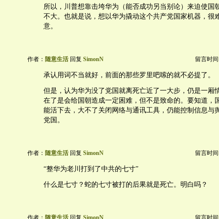
所以，川普想靠击垮华为（能否成功另当别论）来迫使国
不大。也就是说，想以华为撬动这个共产党国家机器，很
意。
作者：
随意生活
回复
SimonN
留言时间：20
承认用词不当就好，前面的那些罗里吧嗦的就不必提了。
但是，认为华为没了党国就离死亡近了一大步，仍是一厢
在了是会给国朝造成一定困难，但不是致命的。要知道，
能活下去，大不了关闭网络与通讯工具，仍能控制信息与
党国。
作者：
随意生活
回复
SimonN
留言时间：20
“整华为老川打到了中共的七寸”
什么是七寸？蛇的七寸被打的后果就是死亡。明白吗？
作者：
随意生活
回复
SimonN
留言时间：20