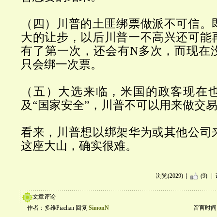
（四）川普的土匪绑票做派不可信。
大的让步，以后川普一不高兴还可能
有了第一次，还会有
N
多次，而现在
只会绑一次票。
（五）大选来临，米国的政客现在
及
“
国家安全
”
，川普不可以用来做交
看来，川普想以绑架华为或其他公司
这座大山，确实很难。
浏览(2029)
(9)
文章评论
作者：多维Piachan 回复
SimonN
留言时间：20