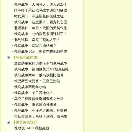
· 俄乌战争：人困马乏，进入2025？
· 阿泽终于承认俄乌战争源自地缘政
· 时代周刊：泽连斯基的孤独之征
· 俄乌战争：波兰累了，西方其它国
· 北溪事件一年后：俄国的天然气生
· 俄乌战争：北约教范条例过时了？
· 北约试探：乌克兰割地入帮？
· 俄乌战争：乌军兵源枯竭？
· 俄乌战争启示：坦克在阵地战中吃
【乌克兰战局18】
· 敖德萨主权的历史沿革与俄乌战争
· 俄乌战争：第四辆美式M1坦克被摧
· 俄乌战争两年：俄乌战损比估算
· 顿巴斯五大要塞：三座已沦陷
· 俄乌战争两周年小结
· 俄乌战争：戈兰高地化？
· 乌克兰获欧盟候选国资格之分析
· 俄乌战争：唯武器论可修矣
· 俄乌战争：小泽乞讨未果，拜登被
· 大反攻结束，马林卡沦陷，俄乌攻
【川普关税战2】
· 谁敢说TACO 我掐死他！