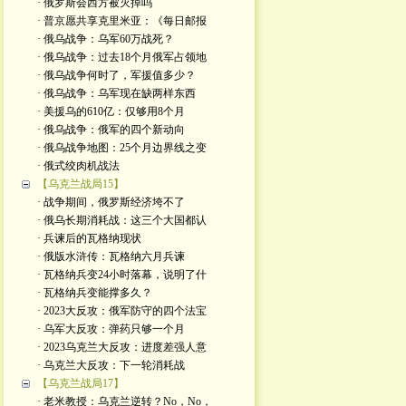
· 俄罗斯会西方被灭掉吗
· 普京愿共享克里米亚：《每日邮报
· 俄乌战争：乌军60万战死？
· 俄乌战争：过去18个月俄军占领地
· 俄乌战争何时了，军援值多少？
· 俄乌战争：乌军现在缺两样东西
· 美援乌的610亿：仅够用8个月
· 俄乌战争：俄军的四个新动向
· 俄乌战争地图：25个月边界线之变
· 俄式绞肉机战法
【乌克兰战局15】
· 战争期间，俄罗斯经济垮不了
· 俄乌长期消耗战：这三个大国都认
· 兵谏后的瓦格纳现状
· 俄版水浒传：瓦格纳六月兵谏
· 瓦格纳兵变24小时落幕，说明了什
· 瓦格纳兵变能撑多久？
· 2023大反攻：俄军防守的四个法宝
· 乌军大反攻：弹药只够一个月
· 2023乌克兰大反攻：进度差强人意
· 乌克兰大反攻：下一轮消耗战
【乌克兰战局17】
· 老米教授：乌克兰逆转？No，No，