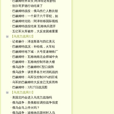
· 巴赫姆特并未失 阿泽转还有妙招
· 别尔哥罗德行动结束了
· 巴赫姆特战役：俄乌伤亡人数比较
· 巴赫姆特：一个厨子六千罪犯，如
· 巴赫姆特沦陷：阿泽转移国际视线
· 巴赫姆特战役结束 瓦格纳兵团开
· 五亿军火库被炸，大反攻困难重重
【乌克兰战局12】
· 记者赫什：泽连斯基与四亿美元
· 巴赫姆特战况：补给线，火车站
· 巴赫姆特地下城：大号亚速钢铁厂
· 巴赫姆特：瓦格纳南北会师城中央
· 巴赫姆特：瓦格纳控制市政大楼
· 俄乌战争：巴赫姆特C型口袋阵
· 俄乌战争：谈世界各方对消耗战的
· 巴赫姆特：乌军仅控制16%的区域
· 乌军的巴赫姆特大反攻已无疾而终
· 巴赫姆特：3月27日战况图
【乌克兰战局11】
· 美国北约会进入乌克兰战场吗
· 俄乌战争：美俄都在调控战争强度
· 俄乌会马上停火吗？
· 俄乌战争：波格纳兵团何时入乌