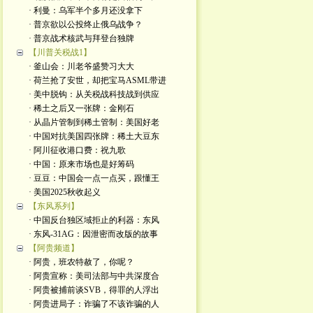
· 利曼：乌军半个多月还没拿下
· 普京欲以公投终止俄乌战争？
· 普京战术核武与拜登台独牌
【川普关税战1】
· 釜山会：川老爷盛赞习大大
· 荷兰抢了安世，却把宝马ASML带进
· 美中脱钩：从关税战科技战到供应
· 稀土之后又一张牌：金刚石
· 从晶片管制到稀土管制：美国好老
· 中国对抗美国四张牌：稀土大豆东
· 阿川征收港口费：祝九歌
· 中国：原来市场也是好筹码
· 豆豆：中国会一点一点买，跟懂王
· 美国2025秋收起义
【东风系列】
· 中国反台独区域拒止的利器：东风
· 东风-31AG：因泄密而改版的故事
【阿贵频道】
· 阿贵，班农特赦了，你呢？
· 阿贵宣称：美司法部与中共深度合
· 阿贵被捕前谈SVB，得罪的人浮出
· 阿贵进局子：诈骗了不该诈骗的人