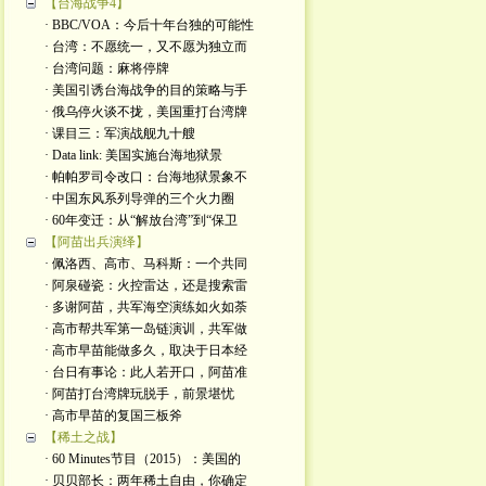
【台海战争4】
· BBC/VOA：今后十年台独的可能性
· 台湾：不愿统一，又不愿为独立而
· 台湾问题：麻将停牌
· 美国引诱台海战争的目的策略与手
· 俄乌停火谈不拢，美国重打台湾牌
· 课目三：军演战舰九十艘
· Data link: 美国实施台海地狱景
· 帕帕罗司令改口：台海地狱景象不
· 中国东风系列导弹的三个火力圈
· 60年变迁：从“解放台湾”到“保卫
【阿苗出兵演绎】
· 佩洛西、高市、马科斯：一个共同
· 阿泉碰瓷：火控雷达，还是搜索雷
· 多谢阿苗，共军海空演练如火如荼
· 高市帮共军第一岛链演训，共军做
· 高市早苗能做多久，取决于日本经
· 台日有事论：此人若开口，阿苗准
· 阿苗打台湾牌玩脱手，前景堪忧
· 高市早苗的复国三板斧
【稀土之战】
· 60 Minutes节目（2015）：美国的
· 贝贝部长：两年稀土自由，你确定