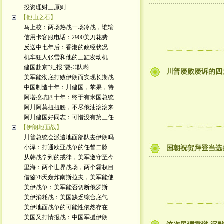
· 投资理财三原则
【他山之石】
· 马上校：两场热战一场冷战，谁输
· 信用卡客服电话：2900美刀花费
· 反送中七年后：香港的政经状况
· 机车狂人张雪和他的三缸发动机
· 建国赴京“汇报”要排队哟
川普屡败屡诉的四
· 美军能彻底打败伊朗而实现长期战
· 中国制造十年：川建国，苹果，特
· 阿塔挖坑四十年：终于有米国总统
· 阿川阿莫扭扭腰，不尽俄油滚滚来
· 阿川建国好同志：可惜没有第三任
【伊朗地面战】
· 川普总统会派遣地面部队去伊朗吗
· 小泽：打通欧亚战争的任督二脉
国朝祝贺拜登当选
· 从韩战学到的戒律，美军遵守至今
· 里海：两个世界战场，两个霸权目
· 借鉴78天轰炸南斯拉夫，美军能使
· 美伊战争：美军能否切断俄罗斯-
· 美伊消耗战：美国缺乏综合底气
· 美伊地面战争的可能性依然存在
· 美国又打情报战：中国军援伊朗