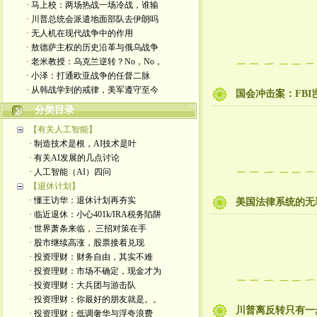
· 马上校：两场热战一场冷战，谁输
· 川普总统会派遣地面部队去伊朗吗
· 无人机在现代战争中的作用
· 敖德萨主权的历史沿革与俄乌战争
· 老米教授：乌克兰逆转？No，No，
· 小泽：打通欧亚战争的任督二脉
· 从韩战学到的戒律，美军遵守至今
国会冲击案：FBI
分类目录
【有关人工智能】
· 制造技术是根，AI技术是叶
· 有关AI发展的几点讨论
· 人工智能（AI）四问
【退休计划】
· 懂王访华：退休计划再夯实
美国法律系统的无
· 临近退休：小心401k/IRA税务陷阱
· 世界萧条来临， 三招对策在手
· 股市继续高涨，股票接着兑现
· 投资理财：财务自由，其实不难
· 投资理财：市场不确定，现金才为
· 投资理财：大兵团与游击队
· 投资理财：你最好的朋友就是。。
川普离反转只有一
· 投资理财：低调奢华与浮夸浪费