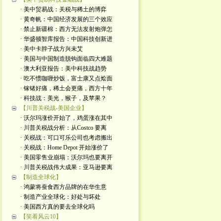
· 美中贸易战：关税与稀土的博弈
· 黄奇帆：中国经济发展的三个效应
· 禁止新疆棉：西方无法发射炮弹怎
· 华盛顿智库报告：中国科技创新进
· 美中卡脖子战方兴未艾
· 美国与中国制造脱钩面临四大难题
· 澳大利亚报告：美中科技战趋势
· 吃不惯咖喱炒饭，富士康又点烩面
· 镓锗好痛，稀土会更痛，西方十年
· 科技战：美光，猴子，及苹果？
【川普关税战-美国企业】
· 沃尔玛涨价开始了，鸡蛋涨在其中
· 川普关税战分析：从Costco 要离
· 关税战：可口可乐公司也考虑搬出
· 关税战：Home Depot 开始涨价了
· 美国零售业崩塌：沃尔玛也要离开
· 川普关税战伟大成果：亚马逊要离
【制造全球化】
· 鸿蒙将蚕食西方品牌的在华生意
· 制造产业全球化：好处与坏处
· 美国西方真的要去全球化吗
【笑看风云10】