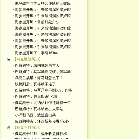
· 俄乌战争与美日联合舰队的三效应
· 海参崴开埠：引来酸溜溜的汉奸腔
· 海参崴开埠：引来酸溜溜的汉奸腔
· 海参崴开埠：目前好处尔尔
· 海参崴开埠：引来酸溜溜的汉奸腔
· 海参崴开埠：引来酸溜溜的汉奸腔
· 海参崴开埠：引来酸溜溜的汉奸腔
· 海参崴开埠：引来酸溜溜的汉奸腔
· 海参崴开埠了，事隔163年
【乌克兰战局13】
· 巴赫姆特：城内城外两重天
· 巴赫姆特：乌军城郊突破，俄军城
· 乌克兰战场：海马斯怎么了？
· 钱搞到后，瓦格纳不走了
· 巴赫姆特：乌军只剩不到5%，瓦格
· 巴赫姆特：最后8%的区域
· 俄乌战争：北约估计俄还能撑一年
· 巴赫姆特：瓦格纳攻占火车站
· 小泽割乌西，波兰喜出兵
· 腐败的神奇：泽连斯基侵吞4亿必
【乌克兰战局14】
· 俄乌战争15月：战争收益排行榜