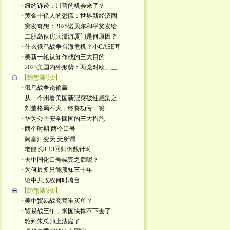
· 纽约诉讼：川普的机会来了？
· 黄金十亿人的恐慌：世界新经济圈
· 突发奇想：2025诺贝尔和平奖发给
· 二胆岛伙房兵漂游厦门是何原因？
· 什么俄乌战争台海危机？小CASE耳
· 美新一轮认知作战的三大目的
· 2023美国内外形势：两党对欧、三
【随想随说9】
· 俄乌战争论输赢
· 从一个州看美国新冠突破性感染之
· 刘董格局不大，终将功亏一篑
· 华为公主安全回国的三大措施
· 两个时期 两个口号
· 阿富汗变天 无所谓
· 老船长8-13回归倒数计时
· 去中国化口号喊完之后呢？
· 为何最多只能预知三十年
· 论中共政权何时垮台
【随想随说8】
· 美中贸易战究竟谁买单？
· 贸易战三年，米国快撑不下去了
· 轮到朱总师上法庭了