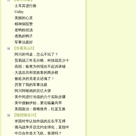
· 土耳其进行曲
· Utility
· 美丽的心灵
· 精神病院赞
· 老鸭粉丝汤
· 煮熟的鸭子
· 军事法庭好
【笑看风云8】
· 阿川的书桌，怎么不玩了？
· 贸易战三年见分晓，科技战至少十
· 高招：板凳为何现在不起诉床铺
· 大选后共和党政客的两步棋
· 被处决的克老太还魂了！
· 厉害了我的军事法庭
· 阿川阿铭画的百亿大饼
· 美中间进行冷战的六个实际步骤
· 美中接触伊始，要论输赢尚早
· 美国政治：摇橹推舟，红蓝互换
【随想随说10】
· 米国对华认知作战的左右手互搏
· 俄乌战争开启北约全球化，直指中
· 中日合作造大飞机，靠谱吗？