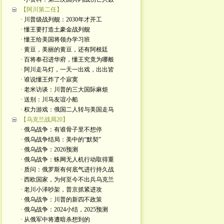
【阿川第二任】
· 川普级战列舰：2030年才开工
· 懂王要打造土豪金战列舰
· 懂王给美国将领办学习班
· 黄豆，美丽的黄豆，还有阿根廷
· 百将奉召进华府，懂王究竟为哪般
· 阿川走马灯，一天一出戏，出出皆
· 谁说懂王炸了个寂寞
· 老米访谈：川普的三大国际麻烦
· 送别：川马友谊小船
· 权力游戏：俄国二人转与美国走马
【乌克兰战局20】
· 俄乌战争：有谁骨子里不想停
· 俄乌战争结局：美中的“默契”
· 俄乌战争：2026预测
· 俄乌战争：蛛网无人机行动取得重
· 质问：俄罗斯有何底气进行持久战
· 西欧国家，为何至今不出兵乌克兰
· 老川小泽吵架，普京抓紧进攻
· 俄乌战争：川普的新四不政策
· 俄乌战争：2024小结，2025预测
· 从俄军中将遭暗杀想到的