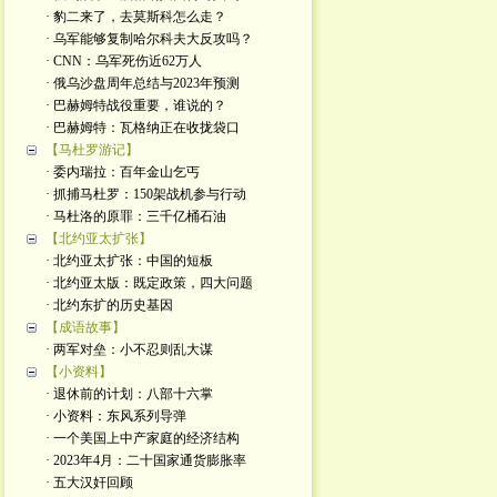
· 豹二来了，去莫斯科怎么走？
· 乌军能够复制哈尔科夫大反攻吗？
· CNN：乌军死伤近62万人
· 俄乌沙盘周年总结与2023年预测
· 巴赫姆特战役重要，谁说的？
· 巴赫姆特：瓦格纳正在收拢袋口
【马杜罗游记】
· 委内瑞拉：百年金山乞丐
· 抓捕马杜罗：150架战机参与行动
· 马杜洛的原罪：三千亿桶石油
【北约亚太扩张】
· 北约亚太扩张：中国的短板
· 北约亚太版：既定政策，四大问题
· 北约东扩的历史基因
【成语故事】
· 两军对垒：小不忍则乱大谋
【小资料】
· 退休前的计划：八部十六掌
· 小资料：东风系列导弹
· 一个美国上中产家庭的经济结构
· 2023年4月：二十国家通货膨胀率
· 五大汉奸回顾