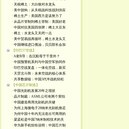
· 关税稀土：大白狼对水龙头
· 美中脱钩：从关税战科技战到供应
· 稀土生产：美国西方是该努力了
· 从晶片管制到稀土管制：美国好老
· 中国对抗美国四张牌：稀土大豆东
· 稀土：水龙头又关闭一点
· 美中贸易战再循环，稀土水龙头又
· 中国继续进口俄油，贝贝部长会加
【印巴57空战】
· A射B导：击沉航母于千里外？
· 中国预警机系列与中国空军协同作
· 印巴空战复盘：一体化空战，新买
· 天罡北斗阵：未来空战的核心体系
· 共享数据链：中国3代半战机轻松
【中国芯片制造】
· 中国光刻机发展20年之现状
· 晶片制裁：ASML公司有两个害怕
· 中国建造商用光刻机的关键
· 为何上海微电子28纳米光刻机推迟
· 为何中国十年内无法造出可商用的
· 梁孟松是中国7纳米制程技术的关
· 华为新手机恰恰说明：中国芯片制