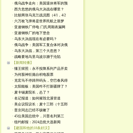
· 俄乌战争走向：美国退休将军的预
· 西方忽悠的俄乌大决战在哪里？
· 比较两张乌克兰战况图（4/1，4/2
· 六万枚飞弹将是世界民航之噩梦
· 亚速钢铁厂停电·门氏周期表漏网
· 亚速钢铁厂的地下堡垒
· 乌东大决战现在有必要吗？
· 俄乌战争：美国军工复合体对决俄
· 乌东大决战，第三个大忽悠？
· 战略要地马里乌波尔濒于沦陷
【新闻转播】
· 懂王狱照：永不投降系列产品开卖
· 为何股神狂抛台积电股票
· 克宏马不停蹄拜码头，空巴春风得
· 太阳能板：美国咋不打新疆牌了？
· 麦卡锡麦院长，怂了？
· 名记报道：如何摧毁北溪管道
· 美众议院议长：麦十三郎（十五郎
· 普京同志已经不咳嗽了
· 45位美国总统中，川普名列第三
· 纽约邮报：2024总统大选新闻
【建国和他的18条好汉】