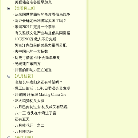
· 美联储会准备提早加息
【笑看风云9】
· 从米国世界霸权的角度看俄乌战争
· 听证会确定米利将军卖国了吗？
· 米国2021注定是一个票年
· 有关整顿文化产业与提倡共同富裕
· 100万200万 救人不分先后
· 阿富汗内战前的武装力量再分配
· 去中国化的一大招数
· 历史可借鉴 但不会简单重复
· 见光死在东西方
· 川普的影响力正在减退
【八月桂花】
· 老船长年底归来还有希望吗？
· 慢工出细活：1月6日委员会又发现
· 川建国 拜振华 Making China Gre
· 吃火鸡赞枕头大叔
· 八月已匆匆过去 枕头叔又有话说
· 八一三 老头在华府进了宫
· 还有五天
· 八月桂花开—之二
· 八月桂花开
【春江水暖】