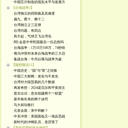
· 中国芯片制造的现实水平与发展方
【台海战争2】
· 台湾独立的四部曲及其难度
· 扁九、蔡十、赖十二
· 台湾独立之三定律
· 台湾问题，有四点
· 风乍起，气球又飞台湾岛
· 阿L会是中华民国最后一任总统吗
· 台海战争：1万10万100万，74秒快
· 俄乌冲突对未来台海战争的三大启
· 备战台海：中共以俄乌战争为鉴
【随想随说11】
· 中国历史：“国”与“匪”之转换
· 中国三大财阀：老实与不老实
· 台湾对大陆贸易的几个数据
· 再发奇想：2024诺贝尔和平奖得主
· 普京出访：意在组建两个“+联盟”
· 基辛格长寿的两个诀窍
· 马大叔玩银行
· 元首会面：美中和解？
· 中东冲突：美国面临又一场反恐战
· 新时代的冲锋队员，老厉害了
【美中贸易科技金融战】