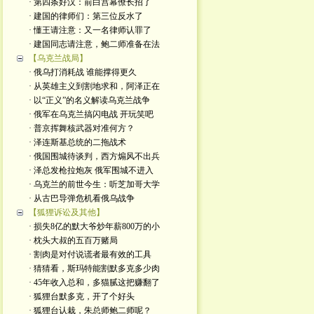
· 第四条好汉：前白宫幕僚长招了
· 建国的律师们：第三位反水了
· 懂王请注意：又一名律师认罪了
· 建国同志请注意，鲍二师准备在法
【乌克兰战局】
· 俄乌打消耗战 谁能撑得更久
· 从英雄主义到割地求和，阿泽正在
· 以“正义”的名义解读乌克兰战争
· 俄军在乌克兰搞闪电战 开玩笑吧
· 普京挥舞核武器对准何方？
· 泽连斯基总统的二拖战术
· 俄国围城待谈判，西方煽风不出兵
· 泽总发枪拉炮灰 俄军围城不进入
· 乌克兰的前世今生：听芝加哥大学
· 从古巴导弹危机看俄乌战争
【狐狸诉讼及其他】
· 损失8亿的默大爷炒年薪800万的小
· 枕头大叔的五百万赌局
· 割肉是对付说谎者最有效的工具
· 猜猜看，斯玛特能割默多克多少肉
· 45年收入总和，多猫腻这把赚翻了
· 狐狸台默多克，开了个好头
· 狐狸台认栽，朱总师鲍二师呢？