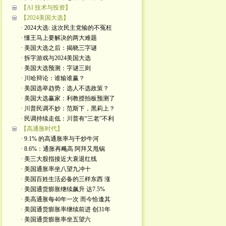
【AI 技术与投资】
【2024美国大选】
· 2024大选: 这次民主党输的不冤枉
· 懂王马上要解决的两大难题
· 美国大选之后：揭晓三字谜
· 拆字游戏与2024美国大选
· 美国大选预测：字谜三则
· 川哈辩论：谁输谁赢？
· 美国选举趋势：选人不选政策？
· 美国大选赢家：利教授拍板预测了
· 川普民调不妙：范斯下，黑莉上？
· 民调持续走低：川普有“三老”不利
【高通胀时代】
· 9.1% 的高通胀率与干炒牛河
· 8.6%：通胀再飚高 阿拜又甩锅
· 美三大股指接近大衰退红线
· 美国通胀率坐八望九冲十
· 美国百姓生活必备的三样东西 涨
· 美国通货膨胀继续飙升 达7.5%
· 美高通胀每40年一次 而今恰逢其
· 美国通货膨胀率继续前进 创31年
· 美国通货膨胀率坐五望六