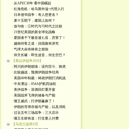
· 从APEC30年 看中国崛起
· 红海危机：哈马斯外溢+代理人行
· 日本侵华战争：有人想更名？
· 麦十五朗下，建国上如何？
· 放与收：江时代与习时代之比较
· 21世纪美国的新全球化战略
· 爱国者干下极音速匕首，厉害了！
· 越南待客之道：挂国旗有讲究
· 气球大叔布林肯之烦恼
· 仰天长啸：即生波音，何生空巴？
【美以伊战争2026】
· 阿川的伊朗烦恼：误判宫斗、骑虎
· 比较越战，预测伊朗战争结局
· 美国40年制裁：铸就伊朗打消耗战
· 中东漕运：054A护航四油轮
· 美伊战争：添酒回灯重开宴
· 美国战斧飞弹的储备与产能
· 懂王威武：打伊朗赢麻了！
· 伊朗的导弹存储与产能，以及消耗
· 过去五年三场战争：三大启示
· 懂王生财有道：打仗要人付费
【乌克兰战局19】