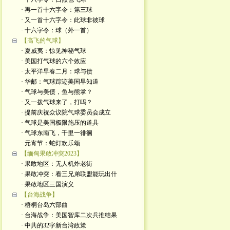
· 再一首十六字令：第三球
· 又一首十六字令：此球非彼球
· 十六字令：球（外一首）
【高飞的气球】
· 夏威夷：惊见神秘气球
· 美国打气球的六个效应
· 太平洋早春二月：球与债
· 华邮：气球踪迹美国早知道
· 气球与美债，鱼与熊掌？
· 又一拨气球来了，打吗？
· 提前庆祝众议院气球委员会成立
· 气球是美国极限施压的道具
· 气球东南飞，千里一徘徊
· 元宵节：蛇灯欢乐颂
【缅甸果敢冲突2023】
· 果敢地区：无人机炸老街
· 果敢冲突：看三兄弟联盟能玩出什
· 果敢地区三国演义
【台海战争】
· 梧桐台岛六部曲
· 台海战争：美国智库二次兵推结果
· 中共的32字新台湾政策