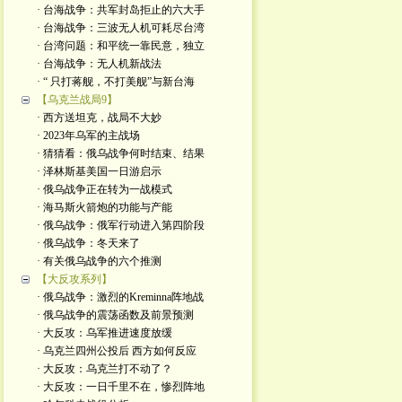
· 台海战争：共军封岛拒止的六大手
· 台海战争：三波无人机可耗尽台湾
· 台湾问题：和平统一靠民意，独立
· 台海战争：无人机新战法
· “ 只打蒋舰，不打美舰”与新台海
【乌克兰战局9】
· 西方送坦克，战局不大妙
· 2023年乌军的主战场
· 猜猜看：俄乌战争何时结束、结果
· 泽林斯基美国一日游启示
· 俄乌战争正在转为一战模式
· 海马斯火箭炮的功能与产能
· 俄乌战争：俄军行动进入第四阶段
· 俄乌战争：冬天来了
· 有关俄乌战争的六个推测
【大反攻系列】
· 俄乌战争：激烈的Kreminna阵地战
· 俄乌战争的震荡函数及前景预测
· 大反攻：乌军推进速度放缓
· 乌克兰四州公投后 西方如何反应
· 大反攻：乌克兰打不动了？
· 大反攻：一日千里不在，惨烈阵地