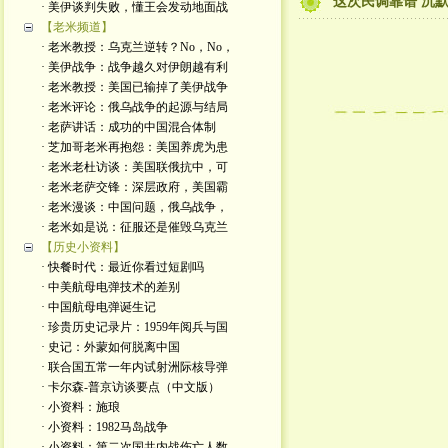
这次民调靠谱 沉
· 美伊谈判失败，懂王会发动地面战
【老米频道】
· 老米教授：乌克兰逆转？No，No，
· 美伊战争：战争越久对伊朗越有利
· 老米教授：美国已输掉了美伊战争
· 老米评论：俄乌战争的起源与结局
· 老萨讲话：成功的中国混合体制
· 芝加哥老米再抱怨：美国养虎为患
· 老米老杜访谈：美国联俄抗中，可
· 老米老萨交锋：深层政府，美国霸
· 老米漫谈：中国问题，俄乌战争，
· 老米如是说：征服还是催毁乌克兰
【历史小资料】
· 快餐时代：最近你看过短剧吗
· 中美航母电弹技术的差别
· 中国航母电弹诞生记
· 珍贵历史记录片：1959年阅兵与国
· 史记：外蒙如何脱离中国
· 联合国五常一年内试射洲际核导弹
· 卡尔森-普京访谈要点（中文版）
· 小资料：施琅
· 小资料：1982马岛战争
· 小资料：第二次国共内战伤亡人数