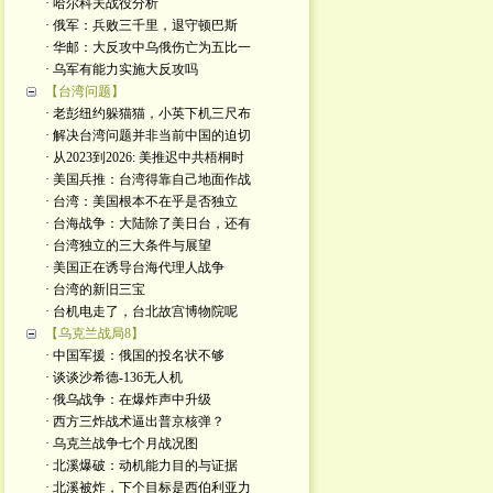
· 哈尔科夫战役分析
· 俄军：兵败三千里，退守顿巴斯
· 华邮：大反攻中乌俄伤亡为五比一
· 乌军有能力实施大反攻吗
【台湾问题】
· 老彭纽约躲猫猫，小英下机三尺布
· 解决台湾问题并非当前中国的迫切
· 从2023到2026: 美推迟中共梧桐时
· 美国兵推：台湾得靠自己地面作战
· 台湾：美国根本不在乎是否独立
· 台海战争：大陆除了美日台，还有
· 台湾独立的三大条件与展望
· 美国正在诱导台海代理人战争
· 台湾的新旧三宝
· 台机电走了，台北故宫博物院呢
【乌克兰战局8】
· 中国军援：俄国的投名状不够
· 谈谈沙希德-136无人机
· 俄乌战争：在爆炸声中升级
· 西方三炸战术逼出普京核弹？
· 乌克兰战争七个月战况图
· 北溪爆破：动机能力目的与证据
· 北溪被炸，下个目标是西伯利亚力