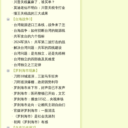
· 川普关税赢麻了，谁买单？
· 莫迪老仙不明白：川普关税专打金
· 懂王关税战的三大成果
【台海战争3】
· 台湾能源进口三条线，战争来了怎
· 台海战争：如何切断台湾的能源线
· 共军攻台的六个指标
· 2024军演A： 共军第二波打击的战
· 解决台湾问题：共军的四线建设
· 台湾问题：是先独立，还是先梧桐
· 台湾独立的四部曲及其难度
· 台湾独立之三定律
【罗刹海市现象】
· 刀郎18城巡演，三架马车狂奔
· 刀郎巡演爆棚，政府因势利导
· 罗刹海市未下市，好声音已不发声
· 罗刹海市：医药整顿已开始，文艺
· 罗刹海市：播放335亿，央视捧场
· 罗刹海市走向：让赖民主胡自由们
· 官媒评罗刹海市：一股清流
· 《罗刹海市》是社会洗涤剂
· 初闻《罗刹海市》有感
【乌克兰战局2】