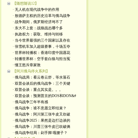
【随想随说12】
· 无人机在现代战争中的作用
· 敖德萨主权的历史沿革与俄乌战争
· 战争期间，俄罗斯经济垮不了
· 东大不上套：战狼战怂哪个多
· 执政权力：获取、维持与转移
· 当今世界最强的三个国家以及存在
· 张雪机车加入超级赛事，十场五夺
· 世界杯转播权：香港印度中国愿花
· 转播世界杯：空手套白狼与拒当冤
· 懂王怒斥章家敦
【阿川俄乌停火系列】
· 俄乌战局：看云卷云舒，等水落石
· 双普会谈后的俄乌战争：三个关键
· 双普会谈：重点其实是。。。
· 双普会谈：预测普京的DOS和DON&#
· 俄乌战争三年半有感
· 俄乌战争：谁不意愿立即结束？
· 俄乌战争：阿川第三张牛皮又吹破
· 俄乌战争2025：果然是边打边谈的
· 俄乌战争：川普三张牛皮已吹破俩
· 俄乌战争结局：剁手脚 嘎腰子？