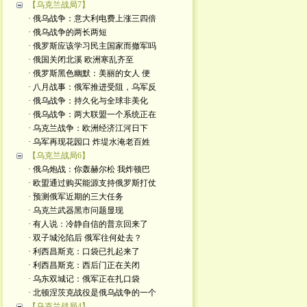
【乌克兰战局7】
· 俄乌战争：意大利电费上涨三四倍
· 俄乌战争的两长两短
· 俄罗斯应该学习民主国家而撤军吗
· 俄国关闭北溪 欧洲寒乱齐至
· 俄罗斯黑色幽默：美丽的女人 便
· 八月战事：俄军推进受阻，乌军反
· 俄乌战争：持久化与全球非美化
· 俄乌战争：两大联盟一个系统正在
· 乌克兰战争：欧洲经济江河日下
· 乌军再现花园口 炸堤水淹老百姓
【乌克兰战局6】
· 俄乌炮战：你轰赫尔松 我炸顿巴
· 欧盟通过购买能源支持俄罗斯打仗
· 预测俄军近期的三大任务
· 乌克兰武器黑市问题显现
· 有人说：冷静自信的普京回来了
· 双子城沦陷后 俄军往何处去？
· 利西昌斯克：口袋已扎起来了
· 利西昌斯克：西后门正在关闭
· 乌东双城记：俄军正在扎口袋
· 北顿涅茨克战役是俄乌战争的一个
【乌克兰战局4】