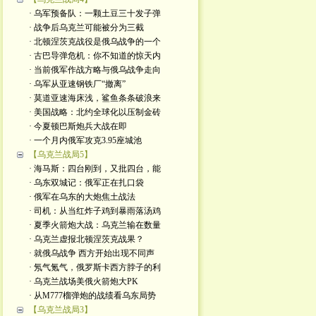
· 乌军预备队：一颗土豆三十发子弹
· 战争后乌克兰可能被分为三截
· 北顿涅茨克战役是俄乌战争的一个
· 古巴导弹危机：你不知道的惊天内
· 当前俄军作战方略与俄乌战争走向
· 乌军从亚速钢铁厂“撤离”
· 莫道亚速海床浅，鲨鱼条条破浪来
· 美国战略：北约全球化以压制金砖
· 今夏顿巴斯炮兵大战在即
· 一个月内俄军攻克3.95座城池
【乌克兰战局5】
· 海马斯：四台刚到，又批四台，能
· 乌东双城记：俄军正在扎口袋
· 俄军在乌东的大炮焦土战法
· 司机：从当红炸子鸡到暴雨落汤鸡
· 夏季火箭炮大战：乌克兰输在数量
· 乌克兰虚报北顿涅茨克战果？
· 就俄乌战争 西方开始出现不同声
· 氖气氪气，俄罗斯卡西方脖子的利
· 乌克兰战场美俄火箭炮大PK
· 从M777榴弹炮的战绩看乌东局势
【乌克兰战局3】