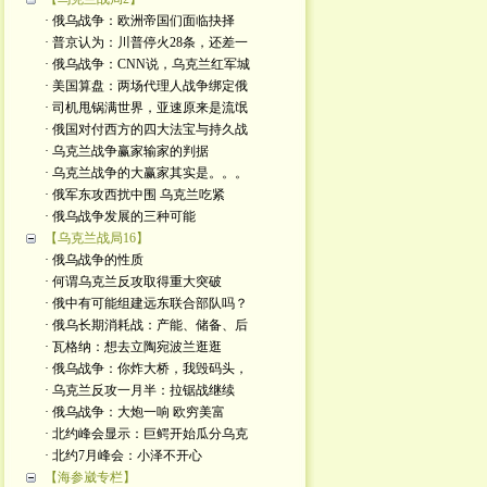
· 俄乌战争：欧洲帝国们面临抉择
· 普京认为：川普停火28条，还差一
· 俄乌战争：CNN说，乌克兰红军城
· 美国算盘：两场代理人战争绑定俄
· 司机甩锅满世界，亚速原来是流氓
· 俄国对付西方的四大法宝与持久战
· 乌克兰战争赢家输家的判据
· 乌克兰战争的大赢家其实是。。。
· 俄军东攻西扰中围 乌克兰吃紧
· 俄乌战争发展的三种可能
【乌克兰战局16】
· 俄乌战争的性质
· 何谓乌克兰反攻取得重大突破
· 俄中有可能组建远东联合部队吗？
· 俄乌长期消耗战：产能、储备、后
· 瓦格纳：想去立陶宛波兰逛逛
· 俄乌战争：你炸大桥，我毁码头，
· 乌克兰反攻一月半：拉锯战继续
· 俄乌战争：大炮一响 欧穷美富
· 北约峰会显示：巨鳄开始瓜分乌克
· 北约7月峰会：小泽不开心
【海参崴专栏】