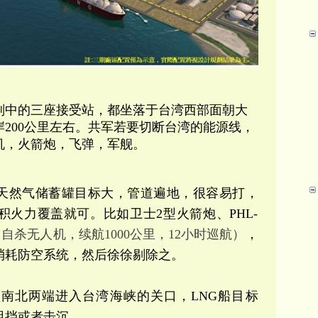
划中的三座接受站，都坐落于台湾西部面朝大
200公里左右。共军若要切断台湾的能源线，
机，火箭炮，飞弹，军舰。
天然气储蓄罐目标大，管道遍地，很容易打，
火力覆盖就可。比如卫士2型火箭炮、PHL-
弹（自杀无人机，续航1000公里，12小时巡航）
，
消耗防空系统，然后徐徐剔除之。
南北两端进入台湾海峡的关口，LNG船目标
阻挡或者击沉。