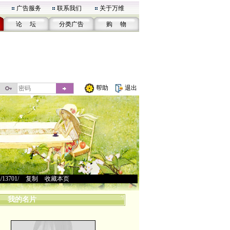
广告服务
联系我们
关于万维
论 坛
分类广告
购 物
帮助
退出
u/13701/
>
复制
>
收藏本页
我的名片