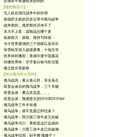
· 从俄军中将遭暗杀想到的
【随想随说12】
· 无人机在现代战争中的作用
· 敖德萨主权的历史沿革与俄乌战争
· 战争期间，俄罗斯经济垮不了
· 东大不上套：战狼战怂哪个多
· 执政权力：获取、维持与转移
· 当今世界最强的三个国家以及存在
· 张雪机车加入超级赛事，十场五夺
· 世界杯转播权：香港印度中国愿花
· 转播世界杯：空手套白狼与拒当冤
· 懂王怒斥章家敦
【阿川俄乌停火系列】
· 俄乌战局：看云卷云舒，等水落石
· 双普会谈后的俄乌战争：三个关键
· 双普会谈：重点其实是。。。
· 双普会谈：预测普京的DOS和DON&#
· 俄乌战争三年半有感
· 俄乌战争：谁不意愿立即结束？
· 俄乌战争：阿川第三张牛皮又吹破
· 俄乌战争2025：果然是边打边谈的
· 俄乌战争：川普三张牛皮已吹破俩
· 俄乌战争结局：剁手脚 嘎腰子？