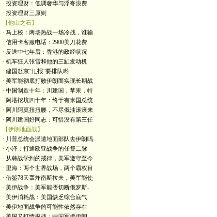
· 投资理财：低调奢华与浮夸浪费
· 投资理财三原则
【他山之石】
· 马上校：两场热战一场冷战，谁输
· 信用卡客服电话：2900美刀花费
· 反送中七年后：香港的政经状况
· 机车狂人张雪和他的三缸发动机
· 建国赴京“汇报”要排队哟
· 美军能彻底打败伊朗而实现长期战
· 中国制造十年：川建国，苹果，特
· 阿塔挖坑四十年：终于有米国总统
· 阿川阿莫扭扭腰，不尽俄油滚滚来
· 阿川建国好同志：可惜没有第三任
【伊朗地面战】
· 川普总统会派遣地面部队去伊朗吗
· 小泽：打通欧亚战争的任督二脉
· 从韩战学到的戒律，美军遵守至今
· 里海：两个世界战场，两个霸权目
· 借鉴78天轰炸南斯拉夫，美军能使
· 美伊战争：美军能否切断俄罗斯-
· 美伊消耗战：美国缺乏综合底气
· 美伊地面战争的可能性依然存在
· 美国又打情报战：中国军援伊朗