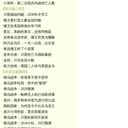
· 小资料：第二次国共内战伤亡人数
【阿川第二任】
· 川普级战列舰：2030年才开工
· 懂王要打造土豪金战列舰
· 懂王给美国将领办学习班
· 黄豆，美丽的黄豆，还有阿根廷
· 百将奉召进华府，懂王究竟为哪般
· 阿川走马灯，一天一出戏，出出皆
· 谁说懂王炸了个寂寞
· 老米访谈：川普的三大国际麻烦
· 送别：川马友谊小船
· 权力游戏：俄国二人转与美国走马
【乌克兰战局20】
· 俄乌战争：有谁骨子里不想停
· 俄乌战争结局：美中的“默契”
· 俄乌战争：2026预测
· 俄乌战争：蛛网无人机行动取得重
· 质问：俄罗斯有何底气进行持久战
· 西欧国家，为何至今不出兵乌克兰
· 老川小泽吵架，普京抓紧进攻
· 俄乌战争：川普的新四不政策
· 俄乌战争：2024小结，2025预测