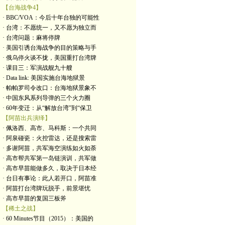
【台海战争4】
· BBC/VOA：今后十年台独的可能性
· 台湾：不愿统一，又不愿为独立而
· 台湾问题：麻将停牌
· 美国引诱台海战争的目的策略与手
· 俄乌停火谈不拢，美国重打台湾牌
· 课目三：军演战舰九十艘
· Data link: 美国实施台海地狱景
· 帕帕罗司令改口：台海地狱景象不
· 中国东风系列导弹的三个火力圈
· 60年变迁：从“解放台湾”到“保卫
【阿苗出兵演绎】
· 佩洛西、高市、马科斯：一个共同
· 阿泉碰瓷：火控雷达，还是搜索雷
· 多谢阿苗，共军海空演练如火如荼
· 高市帮共军第一岛链演训，共军做
· 高市早苗能做多久，取决于日本经
· 台日有事论：此人若开口，阿苗准
· 阿苗打台湾牌玩脱手，前景堪忧
· 高市早苗的复国三板斧
【稀土之战】
· 60 Minutes节目（2015）：美国的