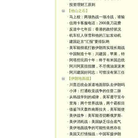
· 投资理财三原则
【他山之石】
· 马上校：两场热战一场冷战，谁输
· 信用卡客服电话：2900美刀花费
· 反送中七年后：香港的政经状况
· 机车狂人张雪和他的三缸发动机
· 建国赴京“汇报”要排队哟
· 美军能彻底打败伊朗而实现长期战
· 中国制造十年：川建国，苹果，特
· 阿塔挖坑四十年：终于有米国总统
· 阿川阿莫扭扭腰，不尽俄油滚滚来
· 阿川建国好同志：可惜没有第三任
【伊朗地面战】
· 川普总统会派遣地面部队去伊朗吗
· 小泽：打通欧亚战争的任督二脉
· 从韩战学到的戒律，美军遵守至今
· 里海：两个世界战场，两个霸权目
· 借鉴78天轰炸南斯拉夫，美军能使
· 美伊战争：美军能否切断俄罗斯-
· 美伊消耗战：美国缺乏综合底气
· 美伊地面战争的可能性依然存在
· 美国又打情报战：中国军援伊朗