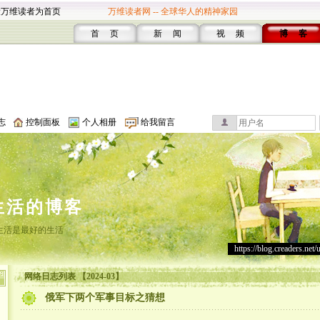
设万维读者为首页
万维读者网 -- 全球华人的精神家园
首 页
新 闻
视 频
博 客
志
控制面板
个人相册
给我留言
生活的博客
生活是最好的生活
https://blog.creaders.net/
网络日志列表 【2024-03】
俄军下两个军事目标之猜想