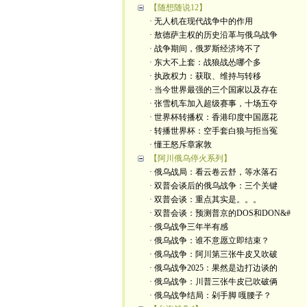
【随想随说12】
· 无人机在现代战争中的作用
· 敖德萨主权的历史沿革与俄乌战争
· 战争期间，俄罗斯经济垮不了
· 东大不上套：战狼战怂哪个多
· 执政权力：获取、维持与转移
· 当今世界最强的三个国家以及存在
· 张雪机车加入超级赛事，十场五夺
· 世界杯转播权：香港印度中国愿花
· 转播世界杯：空手套白狼与拒当冤
· 懂王怒斥章家敦
【阿川俄乌停火系列】
· 俄乌战局：看云卷云舒，等水落石
· 双普会谈后的俄乌战争：三个关键
· 双普会谈：重点其实是。。。
· 双普会谈：预测普京的DOS和DON&#
· 俄乌战争三年半有感
· 俄乌战争：谁不意愿立即结束？
· 俄乌战争：阿川第三张牛皮又吹破
· 俄乌战争2025：果然是边打边谈的
· 俄乌战争：川普三张牛皮已吹破俩
· 俄乌战争结局：剁手脚 嘎腰子？