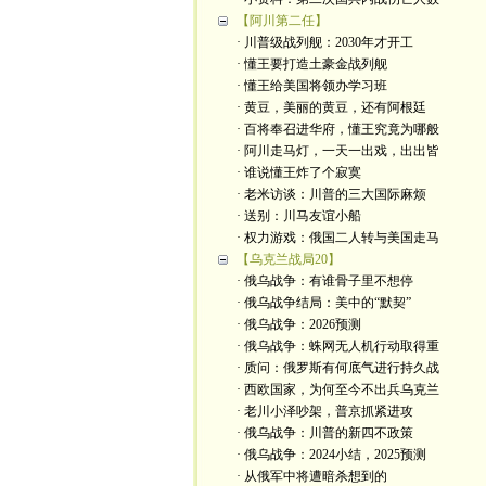
【阿川第二任】
· 川普级战列舰：2030年才开工
· 懂王要打造土豪金战列舰
· 懂王给美国将领办学习班
· 黄豆，美丽的黄豆，还有阿根廷
· 百将奉召进华府，懂王究竟为哪般
· 阿川走马灯，一天一出戏，出出皆
· 谁说懂王炸了个寂寞
· 老米访谈：川普的三大国际麻烦
· 送别：川马友谊小船
· 权力游戏：俄国二人转与美国走马
【乌克兰战局20】
· 俄乌战争：有谁骨子里不想停
· 俄乌战争结局：美中的“默契”
· 俄乌战争：2026预测
· 俄乌战争：蛛网无人机行动取得重
· 质问：俄罗斯有何底气进行持久战
· 西欧国家，为何至今不出兵乌克兰
· 老川小泽吵架，普京抓紧进攻
· 俄乌战争：川普的新四不政策
· 俄乌战争：2024小结，2025预测
· 从俄军中将遭暗杀想到的