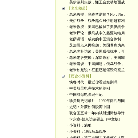
· 美伊谈判失败，懂王会发动地面战
【老米频道】
· 老米教授：乌克兰逆转？No，No，
· 美伊战争：战争越久对伊朗越有利
· 老米教授：美国已输掉了美伊战争
· 老米评论：俄乌战争的起源与结局
· 老萨讲话：成功的中国混合体制
· 芝加哥老米再抱怨：美国养虎为患
· 老米老杜访谈：美国联俄抗中，可
· 老米老萨交锋：深层政府，美国霸
· 老米漫谈：中国问题，俄乌战争，
· 老米如是说：征服还是催毁乌克兰
【历史小资料】
· 快餐时代：最近你看过短剧吗
· 中美航母电弹技术的差别
· 中国航母电弹诞生记
· 珍贵历史记录片：1959年阅兵与国
· 史记：外蒙如何脱离中国
· 联合国五常一年内试射洲际核导弹
· 卡尔森-普京访谈要点（中文版）
· 小资料：施琅
· 小资料：1982马岛战争
· 小资料：第二次国共内战伤亡人数