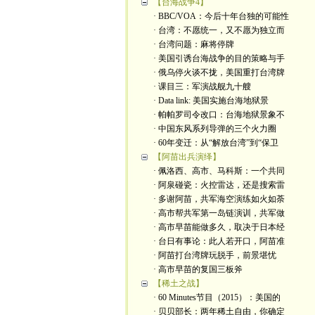
【台海战争4】
· BBC/VOA：今后十年台独的可能性
· 台湾：不愿统一，又不愿为独立而
· 台湾问题：麻将停牌
· 美国引诱台海战争的目的策略与手
· 俄乌停火谈不拢，美国重打台湾牌
· 课目三：军演战舰九十艘
· Data link: 美国实施台海地狱景
· 帕帕罗司令改口：台海地狱景象不
· 中国东风系列导弹的三个火力圈
· 60年变迁：从“解放台湾”到“保卫
【阿苗出兵演绎】
· 佩洛西、高市、马科斯：一个共同
· 阿泉碰瓷：火控雷达，还是搜索雷
· 多谢阿苗，共军海空演练如火如荼
· 高市帮共军第一岛链演训，共军做
· 高市早苗能做多久，取决于日本经
· 台日有事论：此人若开口，阿苗准
· 阿苗打台湾牌玩脱手，前景堪忧
· 高市早苗的复国三板斧
【稀土之战】
· 60 Minutes节目（2015）：美国的
· 贝贝部长：两年稀土自由，你确定