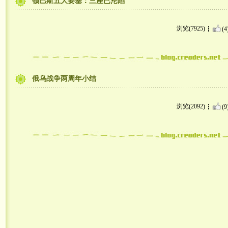
顿巴斯五大要塞：三座已沦陷
浏览(7925)
(4
俄乌战争两周年小结
浏览(2092)
(9