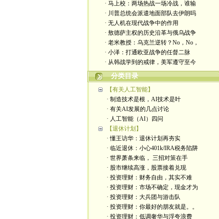
· 马上校：两场热战一场冷战，谁输
· 川普总统会派遣地面部队去伊朗吗
· 无人机在现代战争中的作用
· 敖德萨主权的历史沿革与俄乌战争
· 老米教授：乌克兰逆转？No，No，
· 小泽：打通欧亚战争的任督二脉
· 从韩战学到的戒律，美军遵守至今
分类目录
【有关人工智能】
· 制造技术是根，AI技术是叶
· 有关AI发展的几点讨论
· 人工智能（AI）四问
【退休计划】
· 懂王访华：退休计划再夯实
· 临近退休：小心401k/IRA税务陷阱
· 世界萧条来临， 三招对策在手
· 股市继续高涨，股票接着兑现
· 投资理财：财务自由，其实不难
· 投资理财：市场不确定，现金才为
· 投资理财：大兵团与游击队
· 投资理财：你最好的朋友就是。。
· 投资理财：低调奢华与浮夸浪费