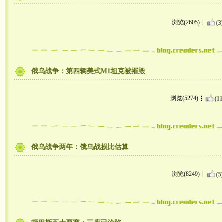
浏览(2605)
(3
俄乌战争：第四辆美式M1坦克被摧毁
浏览(5274)
(11
俄乌战争两年：俄乌战损比估算
浏览(8249)
(5