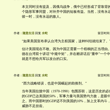
本文同时没有提及，因俄乌战争，俄中已经形成了背靠背
个隐形军事同盟，对补齐中国的短板有益。当然，没有永
彼一时，没有永远的敌人。
作者：
随意生活
回复
水蛇
留言时间：20
“如果美国宣布承认台湾为主权国家，这种纠结就结束了。
估计美国现在不敢。因为中国正需要一个梧桐的正当理由
德在台湾双十讲话“中规中矩”，并在赖讲话后“重申”一个
就是不想给共军以攻台的口实。
作者：
随意生活
回复
水蛇
留言时间：20
“西方战略错误，也是中国崛起的助推剂。”
当年美国拉拢中国（1970-1990）包围苏联，这是历史的
的GDP已达美国的50%，军事力量与美国势均力敌，是眼
之。而中国那时的GDP还不到美国的10%，加上文革内斗
威胁不足挂齿。