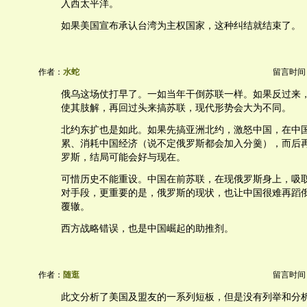
入西太平洋。
如果美国宣布承认台湾为主权国家，这种纠结就结束了。
作者：
水蛇
留言时间：20
俄乌这场仗打早了。一如当年干倒苏联一样。如果反过来
使其肢解，再回过头来搞苏联，现代形势会大为不同。
北约东扩也是如此。如果先搞亚洲北约，激怒中国，在中
累、消耗中国经济（说不定俄罗斯都会加入分羹），而后
罗斯，结局可能会好与现在。
可惜历史不能重设。中国在前苏联，在现俄罗斯身上，吸
对手段，更重要的是，俄罗斯的现状，也让中国很难再蹈
覆辙。
西方战略错误，也是中国崛起的助推剂。
作者：
随逛
留言时间：20
此文分析了美国及盟友的一系列短板，但是没有列举和分