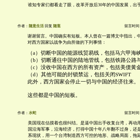
谁知专家们都看走了眼，改革开放后30年的中国发展，出
作者：
随意生活
回复
随逛
留言时间：20
谢谢留言。中国确实有短板。本人曾在一篇博文中指出，
对西方国家以战争为由所做的下列事情：
（a）切断中国的能源线贸易线，包括马六甲海
（b）切断通往中国的陆地管线，包括铁路公路
（c）没收中国在西方的所有资产，包括美债黄
（d）其他可能的封锁禁运，包括关闭SWIFT
此外，西方国家会停止一切与中国的经济往来。
这些都是中国的短板。
作者：
水蛇
留言时间：20
美国现在估摸着也很纠结。是逼中国出手收复台湾，再动
国沿海军事，沿海经济，打得中国十年八年翻不过身，还
系现状，用一个台湾制造西方可控的地形、战略局面，拖