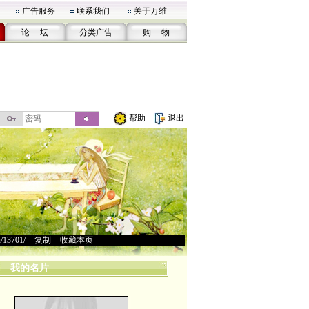
广告服务
联系我们
关于万维
论 坛
分类广告
购 物
帮助
退出
u/13701/
>
复制
>
收藏本页
我的名片