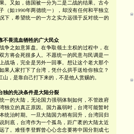
果。又如，德国被一分为二是二战的结果。古今
子（如1990年两德统一），却没有任何和平独立
况下，希望统一的一方之实力远强于反对统一的
靠不畏流血牺牲的广大民众
战争之如意算盘。在争取领土主权的过程中，在
双方将会死很多人。不愿统一的民意与民调是一
上战场，完全是另外一回事。想让这个老大那个
如果人家打下了台湾，凭什么拱手送给你独立？
江山，是靠自己打下来的，不是他人赏赐的。
台独的先决条件是大陆分裂
统一的大陆，无论国力强弱体制如何，不管政府
湾独立的真正原因。国力羸弱时，台湾可能暂时
本统治时期。一旦大陆国力稍有回升，台湾回归
说到底，台湾作为一个孤岛，距广袤的大陆太近
远了。难怪李登辉曾心心念念要将中国分割成七