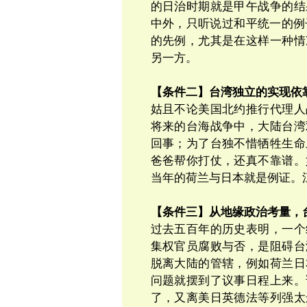
的日治时期就是甲午战争的结
中外，只
听说过和平统一的例
的先例，尤其是在这样一种情
另一方。
【条件二】台湾独立的实现依
姑且不论美国北约推行代理人
将来的台海战争中，大陆台湾
回事；为了台独不惜牺牲生命
爸爸帮你打仗，还真不靠谱。
当年的荷兰与日本就是例证。
【条件三】从地缘政治考量，
过去
五百
年的历史表明，一个
集权官员腐败与否，是阻碍台
脱离大陆的管辖，例如荷兰日
问题就摆到了议事日程上来。
了，又离美日英德法等列强太