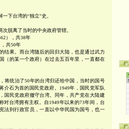
解一下台湾的
“
独立
”
史。
两次脱离了当时的中央政府管辖。
662
），共
38
年
），共
50
年
的结果。而台湾随后的回归大陆，也是通过武力
国（的某一个政府）在过去
五百
年里，一直都在
，将统治了
50
年的台湾归还给中国，当时的国号
蒋介石为首的国民党政府。
1949
年，国民党军队
，国民党政府撤守台湾。
同年，
共产党在大陆建
称对台湾拥有主权。自
1949
年以来的
73
年间，台
宪法到行政官员，一直以中华民国为国号，也一
。