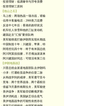
· 投资理财：低调奢华与浮夸浪费
· 投资理财三原则
【他山之石】
· 马上校：两场热战一场冷战，谁输
· 信用卡客服电话：2900美刀花费
· 反送中七年后：香港的政经状况
· 机车狂人张雪和他的三缸发动机
· 建国赴京“汇报”要排队哟
· 美军能彻底打败伊朗而实现长期战
· 中国制造十年：川建国，苹果，特
· 阿塔挖坑四十年：终于有米国总统
· 阿川阿莫扭扭腰，不尽俄油滚滚来
· 阿川建国好同志：可惜没有第三任
【伊朗地面战】
· 川普总统会派遣地面部队去伊朗吗
· 小泽：打通欧亚战争的任督二脉
· 从韩战学到的戒律，美军遵守至今
· 里海：两个世界战场，两个霸权目
· 借鉴78天轰炸南斯拉夫，美军能使
· 美伊战争：美军能否切断俄罗斯-
· 美伊消耗战：美国缺乏综合底气
· 美伊地面战争的可能性依然存在
· 美国又打情报战：中国军援伊朗