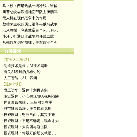
· 马上校：两场热战一场冷战，谁输
· 川普总统会派遣地面部队去伊朗吗
· 无人机在现代战争中的作用
· 敖德萨主权的历史沿革与俄乌战争
· 老米教授：乌克兰逆转？No，No，
· 小泽：打通欧亚战争的任督二脉
· 从韩战学到的戒律，美军遵守至今
分类目录
【有关人工智能】
· 制造技术是根，AI技术是叶
· 有关AI发展的几点讨论
· 人工智能（AI）四问
【退休计划】
· 懂王访华：退休计划再夯实
· 临近退休：小心401k/IRA税务陷阱
· 世界萧条来临， 三招对策在手
· 股市继续高涨，股票接着兑现
· 投资理财：财务自由，其实不难
· 投资理财：市场不确定，现金才为
· 投资理财：大兵团与游击队
· 投资理财：你最好的朋友就是。。