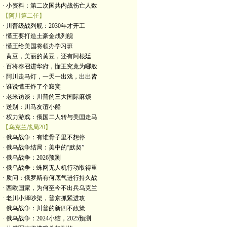
· 小资料：第二次国共内战伤亡人数
【阿川第二任】
· 川普级战列舰：2030年才开工
· 懂王要打造土豪金战列舰
· 懂王给美国将领办学习班
· 黄豆，美丽的黄豆，还有阿根廷
· 百将奉召进华府，懂王究竟为哪般
· 阿川走马灯，一天一出戏，出出皆
· 谁说懂王炸了个寂寞
· 老米访谈：川普的三大国际麻烦
· 送别：川马友谊小船
· 权力游戏：俄国二人转与美国走马
【乌克兰战局20】
· 俄乌战争：有谁骨子里不想停
· 俄乌战争结局：美中的“默契”
· 俄乌战争：2026预测
· 俄乌战争：蛛网无人机行动取得重
· 质问：俄罗斯有何底气进行持久战
· 西欧国家，为何至今不出兵乌克兰
· 老川小泽吵架，普京抓紧进攻
· 俄乌战争：川普的新四不政策
· 俄乌战争：2024小结，2025预测