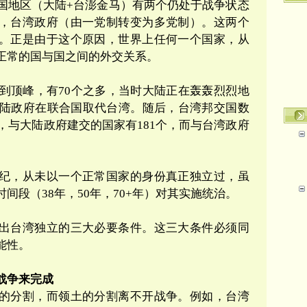
国地区（大陆
+
台澎金马）有两个仍处于战争状态
，台湾政府（由一党制转变为多党制）。这两个
。正是由于这个原因，世界上任何一个国家，从
正常的国与国之间的外交关系。
到顶峰，有
70
个之多，当时大陆正在轰轰烈烈地
陆政府在联合国取代台湾。随后，台湾邦交国数
底，与大陆政府建交的国家有
181
个，而与台湾政府
纪
，从未以一个正常国家的身份真正独立过，虽
时间段（
38
年，
50
年，
70+
年）对其实施统治。
出台湾独立的三大必要条件。这三大条件必须同
能性。
战争来完成
的分割，而领土的分割离不开战争。例如，台湾