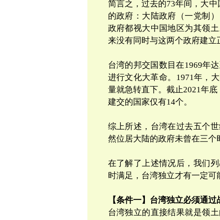
简言之，过去的
73
年间，大中
的政府：大陆政府（一党制）
政府都视大中国地区为其领土
来没有同时与这两个政府建立
台湾的邦交国数目在
1969
年达
进行文化大革命。
1971
年，大
量就急转直下。截止2021年
建交的国家仅有
14
个。
综上所述，台湾在过去
五个世
然位居大陆的政府未曾在三个
在了解了上述情况后，我们列
时满足，台湾独立才有一定可
【条件一】台湾独立必须通过
台湾独立的直接结果就是领土