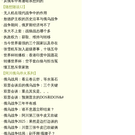
· 从俄军中将遭暗杀想到的
【随想随说12】
· 无人机在现代战争中的作用
· 敖德萨主权的历史沿革与俄乌战争
· 战争期间，俄罗斯经济垮不了
· 东大不上套：战狼战怂哪个多
· 执政权力：获取、维持与转移
· 当今世界最强的三个国家以及存在
· 张雪机车加入超级赛事，十场五夺
· 世界杯转播权：香港印度中国愿花
· 转播世界杯：空手套白狼与拒当冤
· 懂王怒斥章家敦
【阿川俄乌停火系列】
· 俄乌战局：看云卷云舒，等水落石
· 双普会谈后的俄乌战争：三个关键
· 双普会谈：重点其实是。。。
· 双普会谈：预测普京的DOS和DON&#
· 俄乌战争三年半有感
· 俄乌战争：谁不意愿立即结束？
· 俄乌战争：阿川第三张牛皮又吹破
· 俄乌战争2025：果然是边打边谈的
· 俄乌战争：川普三张牛皮已吹破俩
· 俄乌战争结局：剁手脚 嘎腰子？