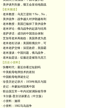
· 美伊谈判失败，懂王会发动地面战
【老米频道】
· 老米教授：乌克兰逆转？No，No，
· 美伊战争：战争越久对伊朗越有利
· 老米教授：美国已输掉了美伊战争
· 老米评论：俄乌战争的起源与结局
· 老萨讲话：成功的中国混合体制
· 芝加哥老米再抱怨：美国养虎为患
· 老米老杜访谈：美国联俄抗中，可
· 老米老萨交锋：深层政府，美国霸
· 老米漫谈：中国问题，俄乌战争，
· 老米如是说：征服还是催毁乌克兰
【历史小资料】
· 快餐时代：最近你看过短剧吗
· 中美航母电弹技术的差别
· 中国航母电弹诞生记
· 珍贵历史记录片：1959年阅兵与国
· 史记：外蒙如何脱离中国
· 联合国五常一年内试射洲际核导弹
· 卡尔森-普京访谈要点（中文版）
· 小资料：施琅
· 小资料：1982马岛战争