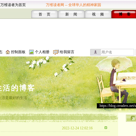
设万维读者为首页
万维读者网 -- 全球华人的精神家园
首 页
新 闻
视 频
博 客
志
控制面板
个人相册
给我留言
生活的博客
生活是最好的生活
https://blog.creaders.net/
2022-12-24 12:02:16