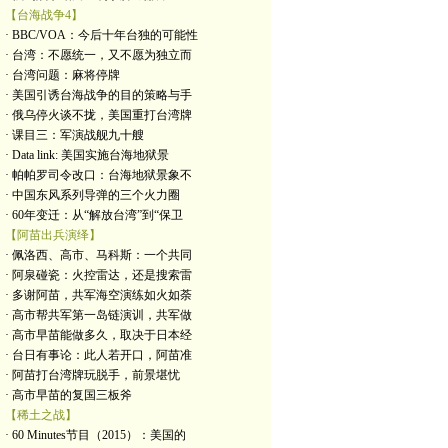
【台海战争4】
· BBC/VOA：今后十年台独的可能性
· 台湾：不愿统一，又不愿为独立而
· 台湾问题：麻将停牌
· 美国引诱台海战争的目的策略与手
· 俄乌停火谈不拢，美国重打台湾牌
· 课目三：军演战舰九十艘
· Data link: 美国实施台海地狱景
· 帕帕罗司令改口：台海地狱景象不
· 中国东风系列导弹的三个火力圈
· 60年变迁：从“解放台湾”到“保卫
【阿苗出兵演绎】
· 佩洛西、高市、马科斯：一个共同
· 阿泉碰瓷：火控雷达，还是搜索雷
· 多谢阿苗，共军海空演练如火如荼
· 高市帮共军第一岛链演训，共军做
· 高市早苗能做多久，取决于日本经
· 台日有事论：此人若开口，阿苗准
· 阿苗打台湾牌玩脱手，前景堪忧
· 高市早苗的复国三板斧
【稀土之战】
· 60 Minutes节目（2015）：美国的