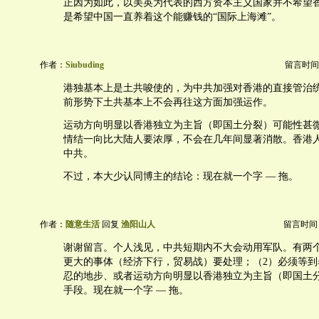
正因为如此，以美英为代表的西方资本主义国家并不希望
是希望中国一直养着这个能赚钱的“国际上海滩”。
作者：
Siubuding
留言时间：20
港独基本上是土共唆使的，为中共加强对香港的直接管治
前形势下土共基本上不会再往这方面加强运作。
运动方向明显以香港独立为主旨（即国土分裂）可能性甚
情结一向比大陆人要浓厚，不会在几年间显著消散。香港
中共。
不过，本大少认同博主的结论：现在就一个字 — 拖。
作者：
随意生活
回复
渔阳山人
留言时间：20
谢谢留言。个人浅见，中共短期内不大会动用军队。有两个
更大的事体（经济下行，贸易战）要处理；（2）必须等到
忍的地步、或者运动方向明显以香港独立为主旨（即国土
手段。现在就一个字 — 拖。