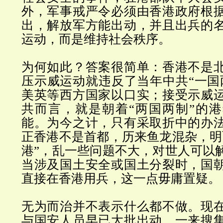
外，军事戒严令必须由香港政府根
出，解放军方能出动，并且出兵的
运动，而是维持社会秩序。
为何如此？答案很简单：香港不是
压示威运动就违反了当年中共
“
一国
美英等西方国家以口实；接受示威
共而言，就是朝着
“
两国两制
”的
能。为今之计，只有采取折中的办
正香港不是首都，历来鱼龙混杂，明
港”，
乱一些问题不大，对世人可以
当涉及国土安全或国土分裂时，国
直接在香港用兵，这一点毋庸置疑。
无为而治并不表示什么都不做。现
与国安人员早已大批出动，一来搜