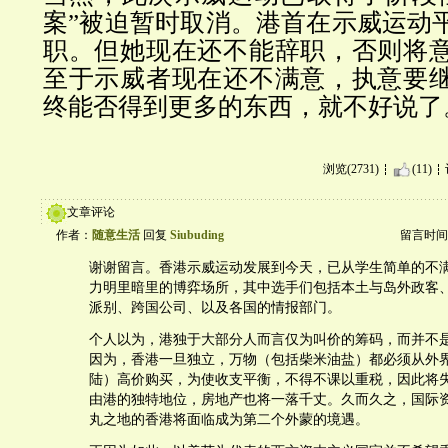
案
”
被迫暂时取消。港首在示威运动
职。但她现在还不能辞职，否则将
至于示威者现在还不满意，执意要
终能否得到更多的东西，就不好说了
浏览(2731)
(11)
文章评论
作者：
随意生活
回复
Siubuding
留言时间：20
谢谢留言。香港示威运动发展到今天，已从学生简单的不
力明里暗里的博弈场所，其中选手们包括本土与岛外政客
派别、跨国公司、以及各国的情报部门。
个人以为，港独于大部分人而言仅为叫价的筹码，而并不
因为，香港一旦独立，万物（包括柴米油盐）都必须从外
陆）高价购买，为使收支平衡，不得不课以重税，因此将
由港的独特地位，房地产也将一落千丈。久而久之，国际
丸之地的香港将面临成为第二个外蒙的境遇。