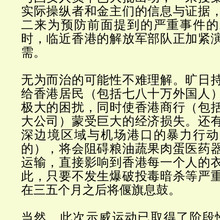
实际操纵者和金主们的信息与证据
二来为预防前面提到的严重事件的
时，临近香港的解放军部队正加紧
需。
无为而治
的可能性不难理解。旷日
给香港居民（包括七八十万外国人
极大的困扰，同时使香港商行（包
大公司）蒙受巨大的经济损失。还
深边境区域与机场港口的暴力行动
的），将会阻碍粮油蔬果肉蛋医药
运输，直接影响到香港每一个人的
此，只要不发生爆破投毒暗杀等严
在三五个月之后将偃旗息鼓。
当然，此次示威运动已取得了阶段