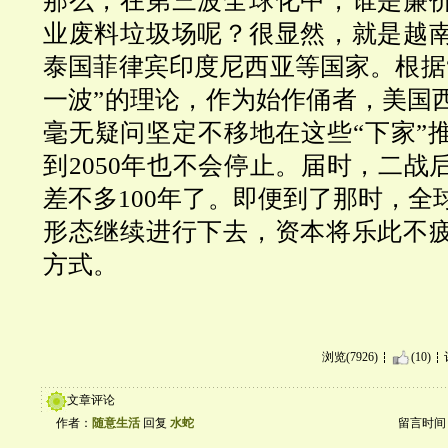
那么，在第三波全球化中，谁是廉
业废料垃圾场呢？很显然，就是越
泰国菲律宾印度尼西亚等国家。根据
一波”的理论
，作为始作俑者，美国
毫无疑问坚定不移地在这些
“
下家
”
到
2050
年也不会停止。届时，二战
差不多
100
年了。即便到了那时，全
形态继续进行下去，资本将乐此不
方式。
浏览(7926)
(10)
文章评论
作者：
随意生活
回复
水蛇
留言时间：20