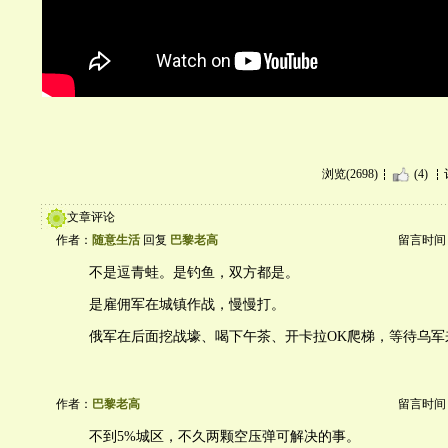
浏览(2698)
(4)
文章评论
作者：
随意生活
回复
巴黎老高
留言时间：20
不是逗青蛙。是钓鱼，双方都是。
是雇佣军在城镇作战，慢慢打。
俄军在后面挖战壕、喝下午茶、开卡拉OK爬梯，等待乌军
作者：
巴黎老高
留言时间：20
不到5%城区，不久两颗空压弹可解决的事。