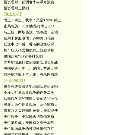
· 投资理财：低调奢华与浮夸浪费
· 投资理财三原则
【他山之石】
· 懂王：稀土，我靠！又是TNND稀土
· 张局忽悠：052D也能打鹰击20了
· 马上校：两场热战一场冷战，谁输
· 信用卡客服电话：2900美刀花费
· 反送中七年后：香港的政经状况
· 机车狂人张雪和他的三缸发动机
· 建国赴京“汇报”要排队哟
· 美军能彻底打败伊朗而实现长期战
· 中国制造十年：川建国，苹果，特
· 阿塔挖坑四十年：终于有米国总统
【伊朗地面战】
· 川普总统会派遣地面部队去伊朗吗
· 小泽：打通欧亚战争的任督二脉
· 从韩战学到的戒律，美军遵守至今
· 里海：两个世界战场，两个霸权目
· 借鉴78天轰炸南斯拉夫，美军能使
· 美伊战争：美军能否切断俄罗斯-
· 美伊消耗战：美国缺乏综合底气
· 美伊地面战争的可能性依然存在
· 美国又打情报战：中国军援伊朗