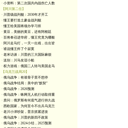
· 小资料：第二次国共内战伤亡人数
【阿川第二任】
· 川普级战列舰：2030年才开工
· 懂王要打造土豪金战列舰
· 懂王给美国将领办学习班
· 黄豆，美丽的黄豆，还有阿根廷
· 百将奉召进华府，懂王究竟为哪般
· 阿川走马灯，一天一出戏，出出皆
· 谁说懂王炸了个寂寞
· 老米访谈：川普的三大国际麻烦
· 送别：川马友谊小船
· 权力游戏：俄国二人转与美国走马
【乌克兰战局20】
· 俄乌战争：有谁骨子里不想停
· 俄乌战争结局：美中的“默契”
· 俄乌战争：2026预测
· 俄乌战争：蛛网无人机行动取得重
· 质问：俄罗斯有何底气进行持久战
· 西欧国家，为何至今不出兵乌克兰
· 老川小泽吵架，普京抓紧进攻
· 俄乌战争：川普的新四不政策
· 俄乌战争：2024小结，2025预测