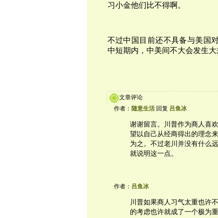
习小金他们比不得啊。
不过中国目前还不具备与美国
中短期
内，中美间不大会发生大
文章评论
作者：
随意生活
回复
吕鱼冰
谢谢留言。川普作为商人喜
望以自己从经商得出的理念
为之。不过老川并没有什么
就说明这一点。
作者：
吕鱼冰
川普如果商人习气太重也许
的考虑也许就成了一个极为