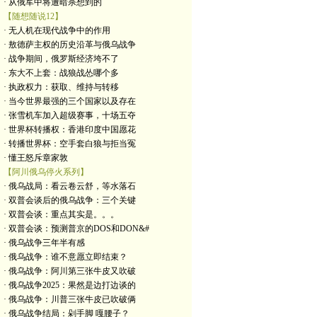
· 从俄军中将遭暗杀想到的
【随想随说12】
· 无人机在现代战争中的作用
· 敖德萨主权的历史沿革与俄乌战争
· 战争期间，俄罗斯经济垮不了
· 东大不上套：战狼战怂哪个多
· 执政权力：获取、维持与转移
· 当今世界最强的三个国家以及存在
· 张雪机车加入超级赛事，十场五夺
· 世界杯转播权：香港印度中国愿花
· 转播世界杯：空手套白狼与拒当冤
· 懂王怒斥章家敦
【阿川俄乌停火系列】
· 俄乌战局：看云卷云舒，等水落石
· 双普会谈后的俄乌战争：三个关键
· 双普会谈：重点其实是。。。
· 双普会谈：预测普京的DOS和DON&#
· 俄乌战争三年半有感
· 俄乌战争：谁不意愿立即结束？
· 俄乌战争：阿川第三张牛皮又吹破
· 俄乌战争2025：果然是边打边谈的
· 俄乌战争：川普三张牛皮已吹破俩
· 俄乌战争结局：剁手脚 嘎腰子？