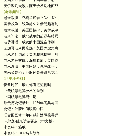
· 美伊谈判失败，懂王会发动地面战
【老米频道】
· 老米教授：乌克兰逆转？No，No，
· 美伊战争：战争越久对伊朗越有利
· 老米教授：美国已输掉了美伊战争
· 老米评论：俄乌战争的起源与结局
· 老萨讲话：成功的中国混合体制
· 芝加哥老米再抱怨：美国养虎为患
· 老米老杜访谈：美国联俄抗中，可
· 老米老萨交锋：深层政府，美国霸
· 老米漫谈：中国问题，俄乌战争，
· 老米如是说：征服还是催毁乌克兰
【历史小资料】
· 快餐时代：最近你看过短剧吗
· 中美航母电弹技术的差别
· 中国航母电弹诞生记
· 珍贵历史记录片：1959年阅兵与国
· 史记：外蒙如何脱离中国
· 联合国五常一年内试射洲际核导弹
· 卡尔森-普京访谈要点（中文版）
· 小资料：施琅
· 小资料：1982马岛战争