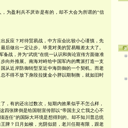
人，为盈利兵不厌诈是有的，却不大会为所谓的
“信
做出反应？对待贸易战，中方应会比较小心谨慎，先
，最后做出一定让步。毕竟对美的贸易顺差太大了。
军备战，并为
“武统”在统一认识和舆论宣传方面做准
逐步向外推展。南海对峙给中国军内的鹰派打造一支
中国从近岸防御转型至近中海防御的一个契机。而老
习总不得不放下身段拉拢金小胖以期制衡，就如旧时
过了，有的还出过数次，短期内效果似乎不怎么样，
这四张牌倒是给国朝宣传部以
“帝国主义亡我之心不
必须连任”的国际大环境是想得到的。却不知川普总统
的王牌？日月如梭，光阴似箭，老川任期有限，跟老