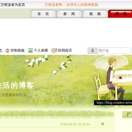
设万维读者为首页
万维读者网 -- 全球华人的精神家园
首 页
新 闻
视 频
博 客
志
控制面板
个人相册
给我留言
生活的博客
生活是最好的生活
https://blog.creaders.net/
2018-04-02 10:20:04