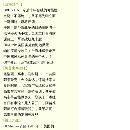
【台海战争4】
· BBC/VOA：今后十年台独的可能性
· 台湾：不愿统一，又不愿为独立而
· 台湾问题：麻将停牌
· 美国引诱台海战争的目的策略与手
· 俄乌停火谈不拢，美国重打台湾牌
· 课目三：军演战舰九十艘
· Data link: 美国实施台海地狱景
· 帕帕罗司令改口：台海地狱景象不
· 中国东风系列导弹的三个火力圈
· 60年变迁：从“解放台湾”到“保卫
【阿苗出兵演绎】
· 佩洛西、高市、马科斯：一个共同
· 阿泉碰瓷：火控雷达，还是搜索雷
· 多谢阿苗，共军海空演练如火如荼
· 高市帮共军第一岛链演训，共军做
· 高市早苗能做多久，取决于日本经
· 台日有事论：此人若开口，阿苗准
· 阿苗打台湾牌玩脱手，前景堪忧
· 高市早苗的复国三板斧
【稀土之战】
· 60 Minutes节目（2015）：美国的