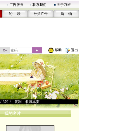
广告服务
联系我们
关于万维
论 坛
分类广告
购 物
帮助
退出
u/13701/
>
复制
>
收藏本页
我的名片