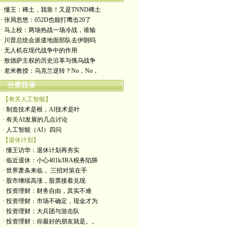
· 懂王：稀土，我靠！又是TNND稀土
· 张局忽悠：052D也能打鹰击20了
· 马上校：两场热战一场冷战，谁输
· 川普总统会派遣地面部队去伊朗吗
· 无人机在现代战争中的作用
· 敖德萨主权的历史沿革与俄乌战争
· 老米教授：乌克兰逆转？No，No，
分类目录
【有关人工智能】
· 制造技术是根，AI技术是叶
· 有关AI发展的几点讨论
· 人工智能（AI）四问
【退休计划】
· 懂王访华：退休计划再夯实
· 临近退休：小心401k/IRA税务陷阱
· 世界萧条来临， 三招对策在手
· 股市继续高涨，股票接着兑现
· 投资理财：财务自由，其实不难
· 投资理财：市场不确定，现金才为
· 投资理财：大兵团与游击队
· 投资理财：你最好的朋友就是。。