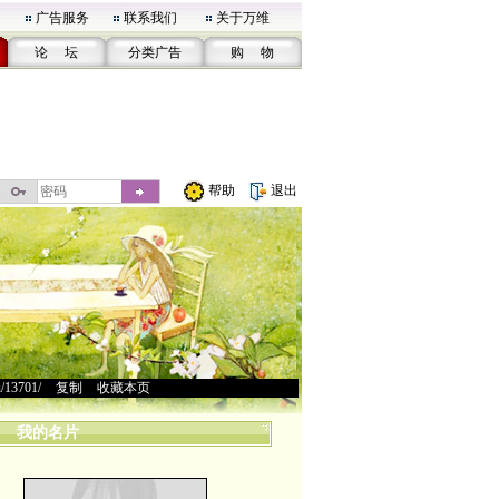
广告服务
联系我们
关于万维
论 坛
分类广告
购 物
帮助
退出
u/13701/
>
复制
>
收藏本页
我的名片