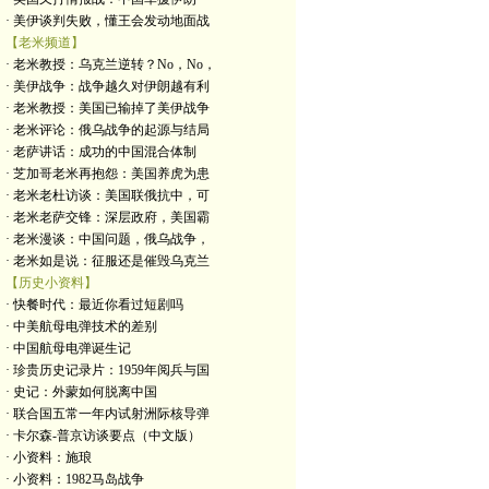
· 美伊谈判失败，懂王会发动地面战
【老米频道】
· 老米教授：乌克兰逆转？No，No，
· 美伊战争：战争越久对伊朗越有利
· 老米教授：美国已输掉了美伊战争
· 老米评论：俄乌战争的起源与结局
· 老萨讲话：成功的中国混合体制
· 芝加哥老米再抱怨：美国养虎为患
· 老米老杜访谈：美国联俄抗中，可
· 老米老萨交锋：深层政府，美国霸
· 老米漫谈：中国问题，俄乌战争，
· 老米如是说：征服还是催毁乌克兰
【历史小资料】
· 快餐时代：最近你看过短剧吗
· 中美航母电弹技术的差别
· 中国航母电弹诞生记
· 珍贵历史记录片：1959年阅兵与国
· 史记：外蒙如何脱离中国
· 联合国五常一年内试射洲际核导弹
· 卡尔森-普京访谈要点（中文版）
· 小资料：施琅
· 小资料：1982马岛战争