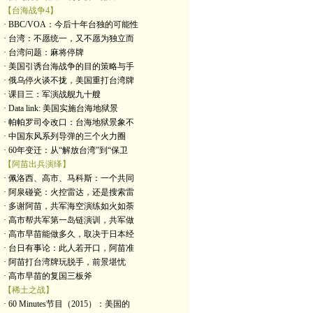
【台海战争4】
· BBC/VOA：今后十年台独的可能性
· 台湾：不愿统一，又不愿为独立而
· 台湾问题：麻将停牌
· 美国引诱台海战争的目的策略与手
· 俄乌停火谈不拢，美国重打台湾牌
· 课目三：军演战舰九十艘
· Data link: 美国实施台海地狱景
· 帕帕罗司令改口：台海地狱景象不
· 中国东风系列导弹的三个火力圈
· 60年变迁：从“解放台湾”到“保卫
【阿苗出兵演绎】
· 佩洛西、高市、马科斯：一个共同
· 阿泉碰瓷：火控雷达，还是搜索雷
· 多谢阿苗，共军海空演练如火如荼
· 高市帮共军第一岛链演训，共军做
· 高市早苗能做多久，取决于日本经
· 台日有事论：此人若开口，阿苗准
· 阿苗打台湾牌玩脱手，前景堪忧
· 高市早苗的复国三板斧
【稀土之战】
· 60 Minutes节目（2015）：美国的