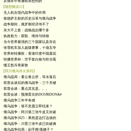
· 从俄军中将遭暗杀想到的
【随想随说12】
· 无人机在现代战争中的作用
· 敖德萨主权的历史沿革与俄乌战争
· 战争期间，俄罗斯经济垮不了
· 东大不上套：战狼战怂哪个多
· 执政权力：获取、维持与转移
· 当今世界最强的三个国家以及存在
· 张雪机车加入超级赛事，十场五夺
· 世界杯转播权：香港印度中国愿花
· 转播世界杯：空手套白狼与拒当冤
· 懂王怒斥章家敦
【阿川俄乌停火系列】
· 俄乌战局：看云卷云舒，等水落石
· 双普会谈后的俄乌战争：三个关键
· 双普会谈：重点其实是。。。
· 双普会谈：预测普京的DOS和DON&#
· 俄乌战争三年半有感
· 俄乌战争：谁不意愿立即结束？
· 俄乌战争：阿川第三张牛皮又吹破
· 俄乌战争2025：果然是边打边谈的
· 俄乌战争：川普三张牛皮已吹破俩
· 俄乌战争结局：剁手脚 嘎腰子？