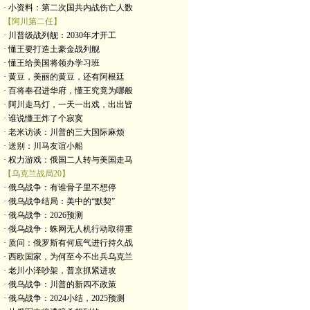
· 小资料：第二次国共内战伤亡人数
【阿川第二任】
· 川普级战列舰：2030年才开工
· 懂王要打造土豪金战列舰
· 懂王给美国将领办学习班
· 黄豆，美丽的黄豆，还有阿根廷
· 百将奉召进华府，懂王究竟为哪般
· 阿川走马灯，一天一出戏，出出皆
· 谁说懂王炸了个寂寞
· 老米访谈：川普的三大国际麻烦
· 送别：川马友谊小船
· 权力游戏：俄国二人转与美国走马
【乌克兰战局20】
· 俄乌战争：有谁骨子里不想停
· 俄乌战争结局：美中的“默契”
· 俄乌战争：2026预测
· 俄乌战争：蛛网无人机行动取得重
· 质问：俄罗斯有何底气进行持久战
· 西欧国家，为何至今不出兵乌克兰
· 老川小泽吵架，普京抓紧进攻
· 俄乌战争：川普的新四不政策
· 俄乌战争：2024小结，2025预测