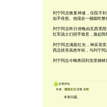
列宁同志恢复神速，住院不到
似乎痊愈。他现在一顿能吃整
列宁同志昨日傍晚由瓦西里陪
红军战士们招手致意，激起阵阵
列宁同志满面红光，神采奕奕
西总统等虽然年轻，与列宁同
列宁同志今晚将回到克里姆林
文章评论
作者：
随意生活
回复
水蛇
木有问题。