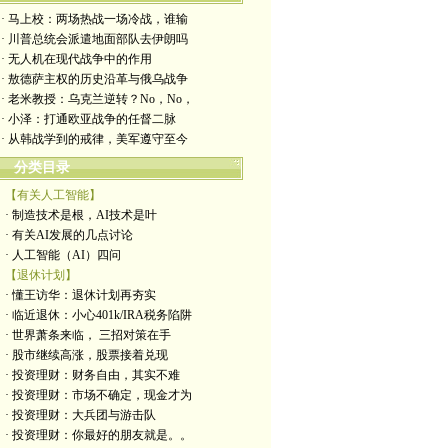
· 马上校：两场热战一场冷战，谁输
· 川普总统会派遣地面部队去伊朗吗
· 无人机在现代战争中的作用
· 敖德萨主权的历史沿革与俄乌战争
· 老米教授：乌克兰逆转？No，No，
· 小泽：打通欧亚战争的任督二脉
· 从韩战学到的戒律，美军遵守至今
分类目录
【有关人工智能】
· 制造技术是根，AI技术是叶
· 有关AI发展的几点讨论
· 人工智能（AI）四问
【退休计划】
· 懂王访华：退休计划再夯实
· 临近退休：小心401k/IRA税务陷阱
· 世界萧条来临， 三招对策在手
· 股市继续高涨，股票接着兑现
· 投资理财：财务自由，其实不难
· 投资理财：市场不确定，现金才为
· 投资理财：大兵团与游击队
· 投资理财：你最好的朋友就是。。