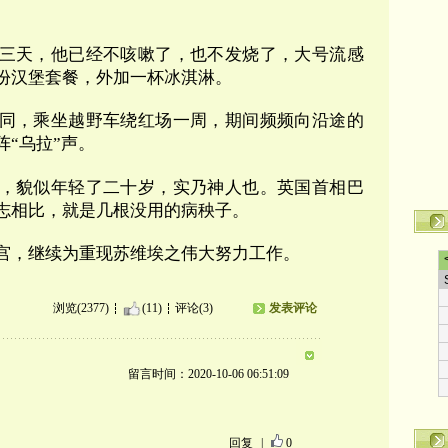
三天，他已经不咳嗽了，也不发烧了，大号流感
份汉堡套餐，外加一杯冰淇淋。
同，乘坐越野车绕红场一周，期间频频向沿途的
“乌拉”声。
，貌似年轻了二十岁，实乃神人也。英国首相巴
志相比，就是几根没用的病秧子。
宫，继续为重现苏维埃之伟大努力工作。
浏览(2377)
(11)
评论(3)
发表评论
留言时间：2020-10-06 06:51:09
回复
|
0