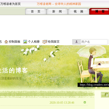
设万维读者为首页
万维读者网 -- 全球华人的精神家园
首 页
新 闻
视 频
博 客
志
控制面板
个人相册
给我留言
生活的博客
生活是最好的生活
https://blog.creaders.net/
2020-10-05 13:28:46