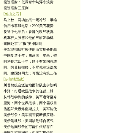
· 投资理财：低调奢华与浮夸浪费
· 投资理财三原则
【他山之石】
· 马上校：两场热战一场冷战，谁输
· 信用卡客服电话：2900美刀花费
· 反送中七年后：香港的政经状况
· 机车狂人张雪和他的三缸发动机
· 建国赴京“汇报”要排队哟
· 美军能彻底打败伊朗而实现长期战
· 中国制造十年：川建国，苹果，特
· 阿塔挖坑四十年：终于有米国总统
· 阿川阿莫扭扭腰，不尽俄油滚滚来
· 阿川建国好同志：可惜没有第三任
【伊朗地面战】
· 川普总统会派遣地面部队去伊朗吗
· 小泽：打通欧亚战争的任督二脉
· 从韩战学到的戒律，美军遵守至今
· 里海：两个世界战场，两个霸权目
· 借鉴78天轰炸南斯拉夫，美军能使
· 美伊战争：美军能否切断俄罗斯-
· 美伊消耗战：美国缺乏综合底气
· 美伊地面战争的可能性依然存在
· 美国又打情报战：中国军援伊朗